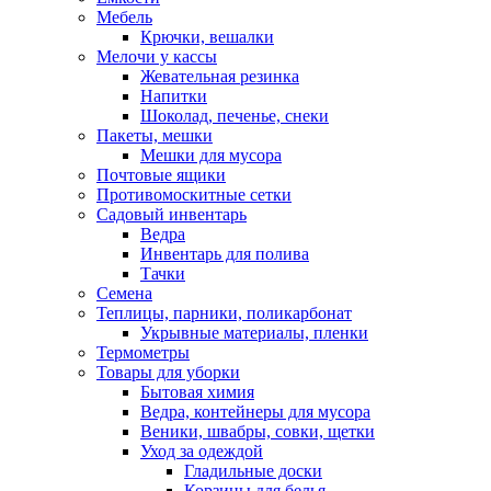
Мебель
Крючки, вешалки
Мелочи у кассы
Жевательная резинка
Напитки
Шоколад, печенье, снеки
Пакеты, мешки
Мешки для мусора
Почтовые ящики
Противомоскитные сетки
Садовый инвентарь
Ведра
Инвентарь для полива
Тачки
Семена
Теплицы, парники, поликарбонат
Укрывные материалы, пленки
Термометры
Товары для уборки
Бытовая химия
Ведра, контейнеры для мусора
Веники, швабры, совки, щетки
Уход за одеждой
Гладильные доски
Корзины для белья