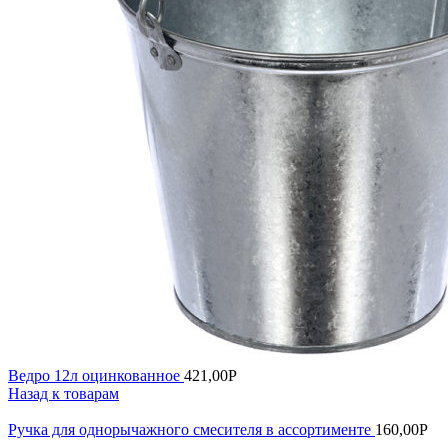
Ведро 12л оцинкованное
421,00
Р
Назад к товарам
Ручка для однорычажного смесителя в ассортименте
160,00
Р