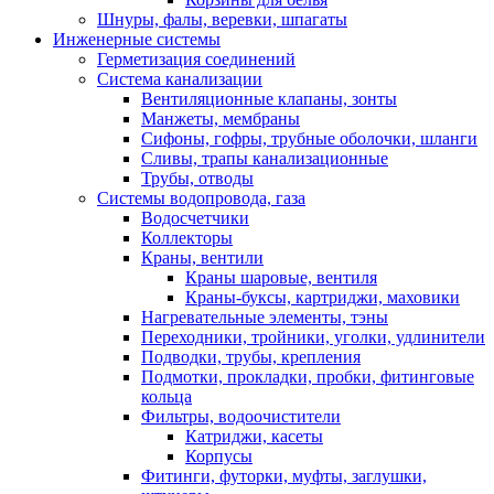
Шнуры, фалы, веревки, шпагаты
Инженерные системы
Герметизация соединений
Система канализации
Вентиляционные клапаны, зонты
Манжеты, мембраны
Сифоны, гофры, трубные оболочки, шланги
Сливы, трапы канализационные
Трубы, отводы
Системы водопровода, газа
Водосчетчики
Коллекторы
Краны, вентили
Краны шаровые, вентиля
Краны-буксы, картриджи, маховики
Нагревательные элементы, тэны
Переходники, тройники, уголки, удлинители
Подводки, трубы, крепления
Подмотки, прокладки, пробки, фитинговые
кольца
Фильтры, водоочистители
Катриджи, касеты
Корпусы
Фитинги, футорки, муфты, заглушки,