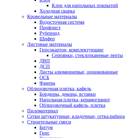
Клеи для напольных покрытий
Холодная сварка
Кровельные материалы
Водосточная система
Профлист
Рубероид
Шифер
Листовые материалы
Гипсокартон, комплектующие
Серпянки, стеклотканевые ленты
ДВП
ДСП
Листы алюминиевые, оцинкованные
ОСБ
Фанера
Облицовочная плитка, кафель
Бордюры, декоры, вставки
Напольная плитка, керамогранит
Облицовочный кафель, плитка
Пиломатериал
Сетки штукатурные, кладочные, сетка-рабица
Строительные смеси
Битум
Гипс