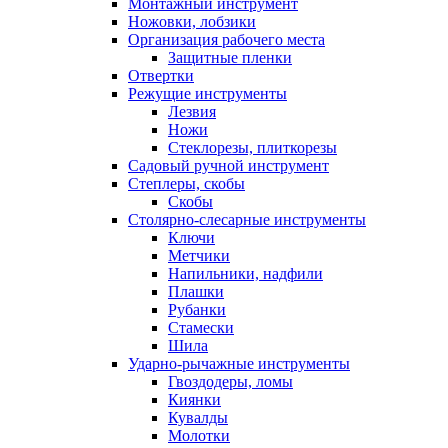
Монтажный инструмент
Ножовки, лобзики
Организация рабочего места
Защитные пленки
Отвертки
Режущие инструменты
Лезвия
Ножи
Стеклорезы, плиткорезы
Садовый ручной инструмент
Степлеры, скобы
Скобы
Столярно-слесарные инструменты
Ключи
Метчики
Напильники, надфили
Плашки
Рубанки
Стамески
Шила
Ударно-рычажные инструменты
Гвоздодеры, ломы
Киянки
Кувалды
Молотки