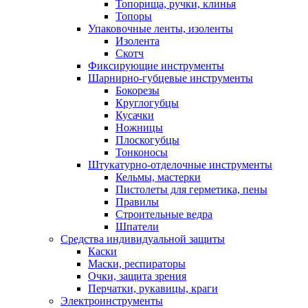
Топорища, ручки, клинья
Топоры
Упаковочные ленты, изоленты
Изолента
Скотч
Фиксирующие инструменты
Шарнирно-губцевые инструменты
Бокорезы
Круглогубцы
Кусачки
Ножницы
Плоскогубцы
Тонконосы
Штукатурно-отделочные инструменты
Кельмы, мастерки
Пистолеты для герметика, пены
Правилы
Строительные ведра
Шпатели
Средства индивидуальной защиты
Каски
Маски, респираторы
Очки, защита зрения
Перчатки, рукавицы, краги
Электроинструменты