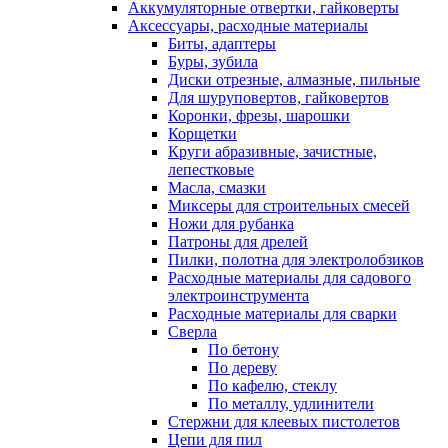
Аккумуляторные отвертки, гайковерты
Аксессуары, расходные материалы
Биты, адаптеры
Буры, зубила
Диски отрезные, алмазные, пильные
Для шуруповертов, гайковертов
Коронки, фрезы, шарошки
Корщетки
Круги абразивные, зачистные,
лепестковые
Масла, смазки
Миксеры для строительных смесей
Ножи для рубанка
Патроны для дрелей
Пилки, полотна для электролобзиков
Расходные материалы для садового
электроинструмента
Расходные материалы для сварки
Сверла
По бетону
По дереву
По кафелю, стеклу
По металлу, удлинители
Стержни для клеевых пистолетов
Цепи для пил