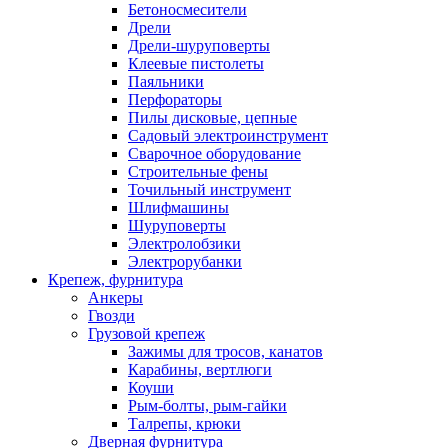
Бетоносмесители
Дрели
Дрели-шуруповерты
Клеевые пистолеты
Паяльники
Перфораторы
Пилы дисковые, цепные
Садовый электроинструмент
Сварочное оборудование
Строительные фены
Точильный инструмент
Шлифмашины
Шуруповерты
Электролобзики
Электрорубанки
Крепеж, фурнитура
Анкеры
Гвозди
Грузовой крепеж
Зажимы для тросов, канатов
Карабины, вертлюги
Коуши
Рым-болты, рым-гайки
Талрепы, крюки
Дверная фурнитура