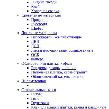
Жидкие гвозди
Клей
Холодная сварка
Кровельные материалы
Профлист
Рубероид
Шифер
Листовые материалы
Гипсокартон, комплектующие
ДВП
ДСП
Листы алюминиевые, оцинкованные
ОСБ
Фанера
Облицовочная плитка, кафель
Бордюры, декоры, вставки
Напольная плитка, керамогранит
Облицовочный кафель, плитка
Пиломатериал
Строительные смеси
Битум
Гипс
Грунтовки
Клеи для кладки плитки, камня и кладочные