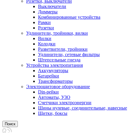
Розетки, выключатели
Выключатели
Диммеры
Комбинированные устройства
Рамки
Розетки
Удлинители, тройники, вилки
Вилки
Колодки
Разветвители, тройники
Удлинители, сетевые фильтры
Штепсельные гнезда
Устройства электропитания
Аккумуляторы
Батарейки
Трансформаторы
Электрощитовое оборудование
Din-рейки
Автоматы, УЗО
Счетчики электроэнергии
Шины нулевые, соединительные, навесные
Щитки, боксы
Поиск