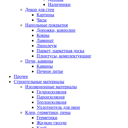
Наличники
Декор для стен
Картины
Часы
Напольные покрытия
Дорожки, ковролин
Ковры
Ламинат
Линолеум
Паркет, паркетная доска
Плинтусы, комплектующие
Печи, камины
Камины
Печное литье
Прочее
Строительные материалы
Изоляционные материалы
Гидроизоляция
Пароизоляция
Теплоизоляция
Уплотнитель для окон
Клеи, герметики, пены
Герметики
Жидкие гвозди
Клей