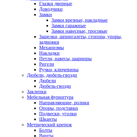
Глазки дверные
Доводчики
Замки
Замки врезные, накладные
Замки гаражные
Замки навесные, тросовые
Защелки, шпингалеты, стопора, упоры,
задвижки
Механизмы
Накладки
Петли, навесы, шарниры
Ригели
Ручки, ключевины
Дюбели, дюбель-гвозди
Дюбели
Дюбель-гвозди
Заклепки
Мебельная фурнитура
Направляющие, ролики
Опоры, подставки
Подвески, уголки
Шканты
Метрический крепеж
Болты
Винты