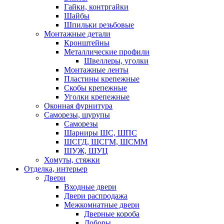
Гайки, контргайки
Шайбы
Шпильки резьбовые
Монтажные детали
Кронштейны
Металлические профили
Швеллеры, уголки
Монтажные ленты
Пластины крепежные
Скобы крепежные
Уголки крепежные
Оконная фурнитура
Саморезы, шурупы
Саморезы
Шарниры ШС, ШПС
ШСГД, ШСГМ, ШСММ
ШУЖ, ШУЦ
Хомуты, стяжки
Отделка, интерьер
Двери
Входные двери
Двери распродажа
Межкомнатные двери
Дверные короба
Доборы