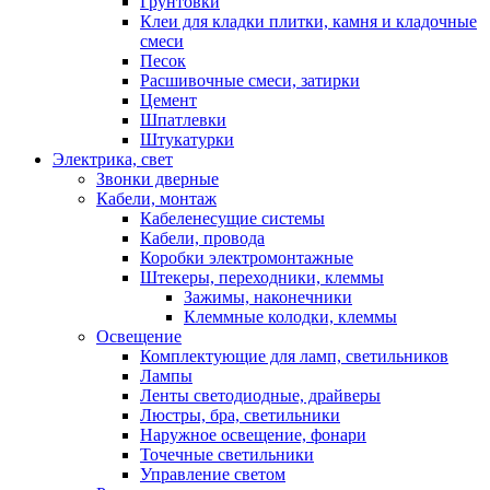
Грунтовки
Клеи для кладки плитки, камня и кладочные
смеси
Песок
Расшивочные смеси, затирки
Цемент
Шпатлевки
Штукатурки
Электрика, свет
Звонки дверные
Кабели, монтаж
Кабеленесущие системы
Кабели, провода
Коробки электромонтажные
Штекеры, переходники, клеммы
Зажимы, наконечники
Клеммные колодки, клеммы
Освещение
Комплектующие для ламп, светильников
Лампы
Ленты светодиодные, драйверы
Люстры, бра, светильники
Наружное освещение, фонари
Точечные светильники
Управление светом