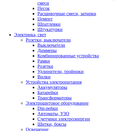
смеси
Песок
Расшивочные смеси, затирки
Цемент
Шпатлевки
Штукатурки
Электрика, свет
Розетки, выключатели
Выключатели
Диммеры
Комбинированные устройства
Рамки
Розетки
Удлинители, тройники
Вилки
Устройства электропитания
Аккумуляторы
Батарейки
Трансформаторы
Электрощитовое оборудование
Din-рейки
Автоматы, УЗО
Счетчики электроэнергии
Щитки, боксы
Освещение