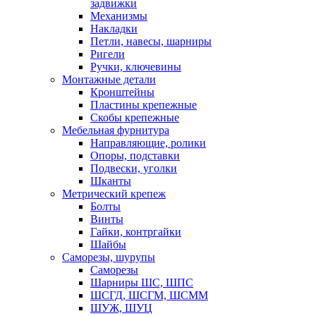
задвижки
Механизмы
Накладки
Петли, навесы, шарниры
Ригели
Ручки, ключевины
Монтажные детали
Кронштейны
Пластины крепежные
Скобы крепежные
Мебельная фурнитура
Направляющие, ролики
Опоры, подставки
Подвески, уголки
Шканты
Метрический крепеж
Болты
Винты
Гайки, контргайки
Шайбы
Саморезы, шурупы
Саморезы
Шарниры ШС, ШПС
ШСГД, ШСГМ, ШСММ
ШУЖ, ШУЦ