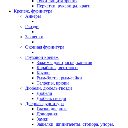
Очки, защита зрения
Перчатки, рукавицы, краги
Крепеж, фурнитура
Анкеры
Гвозди
Заклепки
Оконная фурнитура
Грузовой крепеж
Зажимы для тросов, канатов
Карабины, вертлюги
Коуши
Рым-болты, рым-гайки
Талрепы, крюки
Дюбели, дюбель-гвозди
Дюбели
Дюбель-гвозди
Дверная фурнитура
Глазки дверные
Доводчики
Замки
Защелки, шпингалеты, стопора, упоры,