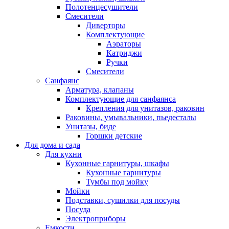
Полотенцесушители
Смесители
Диверторы
Комплектующие
Аэраторы
Катриджи
Ручки
Смесители
Санфаянс
Арматура, клапаны
Комплектующие для санфаянса
Крепления для унитазов, раковин
Раковины, умывальники, пьедесталы
Унитазы, биде
Горшки детские
Для дома и сада
Для кухни
Кухонные гарнитуры, шкафы
Кухонные гарнитуры
Тумбы под мойку
Мойки
Подставки, сушилки для посуды
Посуда
Электроприборы
Емкости