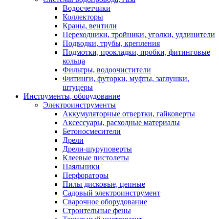
Водосчетчики
Коллекторы
Краны, вентили
Переходники, тройники, уголки, удлинители
Подводки, трубы, крепления
Подмотки, прокладки, пробки, фитинговые
кольца
Фильтры, водоочистители
Фитинги, футорки, муфты, заглушки,
штуцеры
Инструменты, оборудование
Электроинструменты
Аккумуляторные отвертки, гайковерты
Аксессуары, расходные материалы
Бетоносмесители
Дрели
Дрели-шуруповерты
Клеевые пистолеты
Паяльники
Перфораторы
Пилы дисковые, цепные
Садовый электроинструмент
Сварочное оборудование
Строительные фены