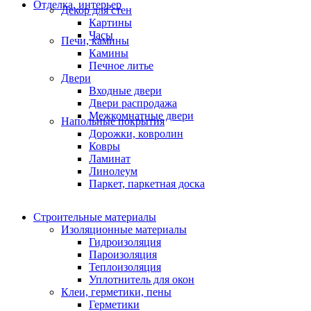
Отделка, интерьер
Декор для стен
Картины
Часы
Печи, камины
Камины
Печное литье
Двери
Входные двери
Двери распродажа
Межкомнатные двери
Напольные покрытия
Дорожки, ковролин
Ковры
Ламинат
Линолеум
Паркет, паркетная доска
Строительные материалы
Изоляционные материалы
Гидроизоляция
Пароизоляция
Теплоизоляция
Уплотнитель для окон
Клеи, герметики, пены
Герметики