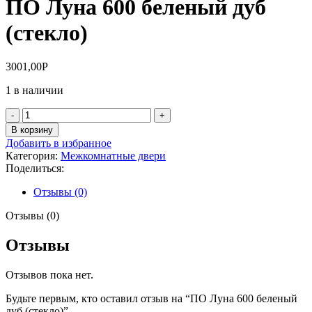
ПО Луна 600 беленый дуб
(стекло)
3001,00
Р
1 в наличии
Количество
товара
В корзину
ПО
Добавить в избранное
Луна
Категория:
Межкомнатные двери
600
Поделиться:
беленый
дуб
Отзывы (0)
(стекло)
Отзывы (0)
Отзывы
Отзывов пока нет.
Будьте первым, кто оставил отзыв на “ПО Луна 600 беленый
дуб (стекло)”