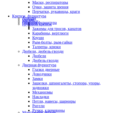
Маски, респираторы
Очки, защита зрения
Перчатки, рукавицы, краги
Крепеж, фурнитура
Анкеры
Гвозди
Заклепки
Оконная фурнитура
Грузовой крепеж
Зажимы для тросов, канатов
Карабины, вертлюги
Коуши
Рым-болты, рым-гайки
Талрепы, крюки
Дюбели, дюбель-гвозди
Дюбели
Дюбель-гвозди
Дверная фурнитура
Глазки дверные
Доводчики
Замки
Защелки, шпингалеты, стопора, упоры,
задвижки
Механизмы
Накладки
Петли, навесы, шарниры
Ригели
Ручки, ключевины
Монтажные детали