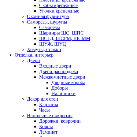
Скобы крепежные
Уголки крепежные
Оконная фурнитура
Саморезы, шурупы
Саморезы
Шарниры ШС, ШПС
ШСГД, ШСГМ, ШСММ
ШУЖ, ШУЦ
Хомуты, стяжки
Отделка, интерьер
Двери
Входные двери
Двери распродажа
Межкомнатные двери
Дверные короба
Доборы
Наличники
Декор для стен
Картины
Часы
Напольные покрытия
Дорожки, ковролин
Ковры
Ламинат