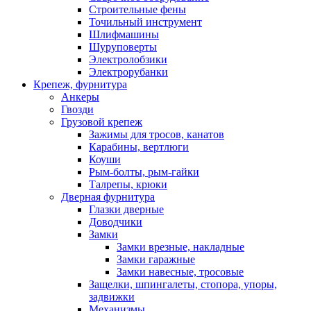
Строительные фены
Точильный инструмент
Шлифмашины
Шуруповерты
Электролобзики
Электрорубанки
Крепеж, фурнитура
Анкеры
Гвозди
Грузовой крепеж
Зажимы для тросов, канатов
Карабины, вертлюги
Коуши
Рым-болты, рым-гайки
Талрепы, крюки
Дверная фурнитура
Глазки дверные
Доводчики
Замки
Замки врезные, накладные
Замки гаражные
Замки навесные, тросовые
Защелки, шпингалеты, стопора, упоры,
задвижки
Механизмы