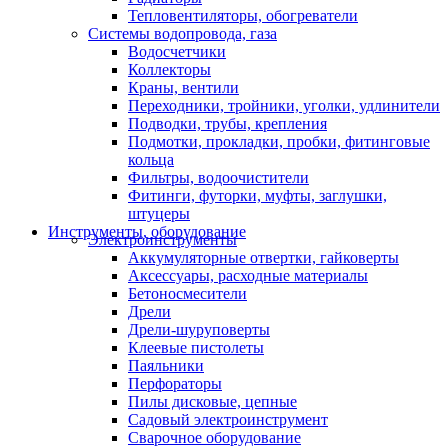
Тепловентиляторы, обогреватели
Системы водопровода, газа
Водосчетчики
Коллекторы
Краны, вентили
Переходники, тройники, уголки, удлинители
Подводки, трубы, крепления
Подмотки, прокладки, пробки, фитинговые
кольца
Фильтры, водоочистители
Фитинги, футорки, муфты, заглушки,
штуцеры
Инструменты, оборудование
Электроинструменты
Аккумуляторные отвертки, гайковерты
Аксессуары, расходные материалы
Бетоносмесители
Дрели
Дрели-шуруповерты
Клеевые пистолеты
Паяльники
Перфораторы
Пилы дисковые, цепные
Садовый электроинструмент
Сварочное оборудование