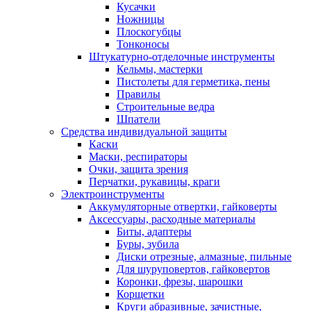
Кусачки
Ножницы
Плоскогубцы
Тонконосы
Штукатурно-отделочные инструменты
Кельмы, мастерки
Пистолеты для герметика, пены
Правилы
Строительные ведра
Шпатели
Средства индивидуальной защиты
Каски
Маски, респираторы
Очки, защита зрения
Перчатки, рукавицы, краги
Электроинструменты
Аккумуляторные отвертки, гайковерты
Аксессуары, расходные материалы
Биты, адаптеры
Буры, зубила
Диски отрезные, алмазные, пильные
Для шуруповертов, гайковертов
Коронки, фрезы, шарошки
Корщетки
Круги абразивные, зачистные,