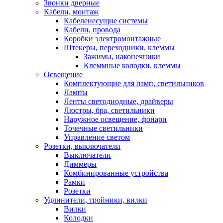
Звонки дверные
Кабели, монтаж
Кабеленесущие системы
Кабели, провода
Коробки электромонтажные
Штекеры, переходники, клеммы
Зажимы, наконечники
Клеммные колодки, клеммы
Освещение
Комплектующие для ламп, светильников
Лампы
Ленты светодиодные, драйверы
Люстры, бра, светильники
Наружное освещение, фонари
Точечные светильники
Управление светом
Розетки, выключатели
Выключатели
Диммеры
Комбинированные устройства
Рамки
Розетки
Удлинители, тройники, вилки
Вилки
Колодки