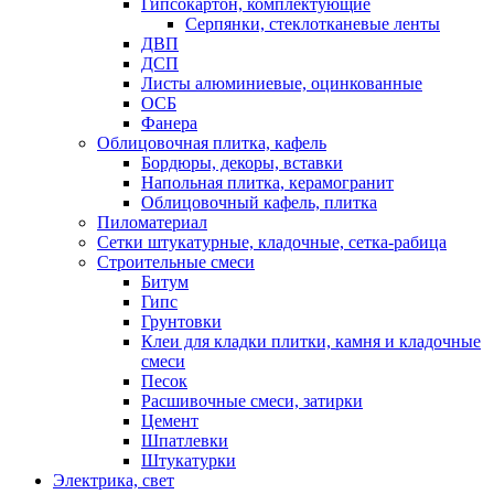
Гипсокартон, комплектующие
Серпянки, стеклотканевые ленты
ДВП
ДСП
Листы алюминиевые, оцинкованные
ОСБ
Фанера
Облицовочная плитка, кафель
Бордюры, декоры, вставки
Напольная плитка, керамогранит
Облицовочный кафель, плитка
Пиломатериал
Сетки штукатурные, кладочные, сетка-рабица
Строительные смеси
Битум
Гипс
Грунтовки
Клеи для кладки плитки, камня и кладочные
смеси
Песок
Расшивочные смеси, затирки
Цемент
Шпатлевки
Штукатурки
Электрика, свет