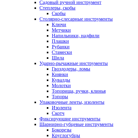
Садовый ручной инструмент
Степлеры, скобы
Скобы
Столярно-слесарные инструменты
Ключи
Метчики
Напильники, надфили
Плашки
Рубанки
Стамески
Шила
Ударно-рычажные инструменты
Гвоздодеры, ломы
Киянки
Кувалды
Молотки
Топорища, ручки, клинья
Топоры
Упаковочные ленты, изоленты
Изолента
Скотч
Фиксирующие инструменты
Шарнирно-губцевые инструменты
Бокорезы
Круглогубцы