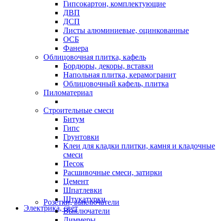
Гипсокартон, комплектующие
ДВП
ДСП
Листы алюминиевые, оцинкованные
ОСБ
Фанера
Облицовочная плитка, кафель
Бордюры, декоры, вставки
Напольная плитка, керамогранит
Облицовочный кафель, плитка
Пиломатериал
Строительные смеси
Битум
Гипс
Грунтовки
Клеи для кладки плитки, камня и кладочные
смеси
Песок
Расшивочные смеси, затирки
Цемент
Шпатлевки
Штукатурки
Розетки, выключатели
Электрика, свет
Выключатели
Диммеры