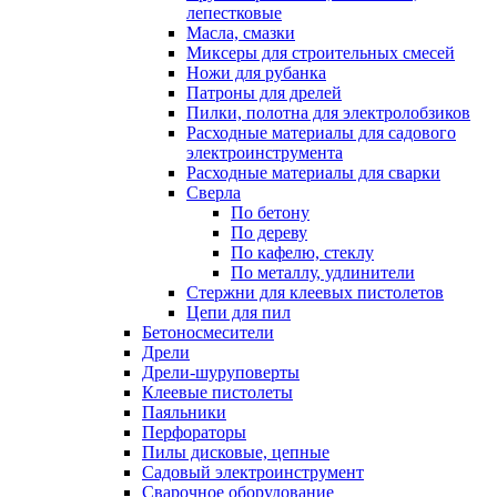
лепестковые
Масла, смазки
Миксеры для строительных смесей
Ножи для рубанка
Патроны для дрелей
Пилки, полотна для электролобзиков
Расходные материалы для садового
электроинструмента
Расходные материалы для сварки
Сверла
По бетону
По дереву
По кафелю, стеклу
По металлу, удлинители
Стержни для клеевых пистолетов
Цепи для пил
Бетоносмесители
Дрели
Дрели-шуруповерты
Клеевые пистолеты
Паяльники
Перфораторы
Пилы дисковые, цепные
Садовый электроинструмент
Сварочное оборудование