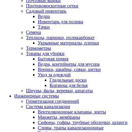
Почтовые ящики
Противомоскитные сетки
Садовый инвентарь
Ведра
Инвентарь для полива
Тачки
Семена
Теплицы, парники, поликарбонат
Укрывные материалы, пленки
Термометры
Товары для уборки
Бытовая химия
Ведра, контейнеры для мусора
Веники, швабры, совки, щетки
Уход за одеждой
Гладильные доски
Корзины для белья
Шнуры, фалы, веревки, шпагаты
Инженерные системы
Герметизация соединений
Система канализации
Вентиляционные клапаны, зонты
Манжеты, мембраны
Сифоны, гофры, трубные оболочки, шланги
Сливы, трапы канализационные