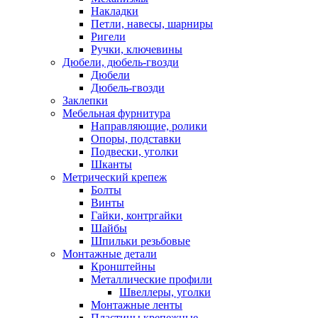
Накладки
Петли, навесы, шарниры
Ригели
Ручки, ключевины
Дюбели, дюбель-гвозди
Дюбели
Дюбель-гвозди
Заклепки
Мебельная фурнитура
Направляющие, ролики
Опоры, подставки
Подвески, уголки
Шканты
Метрический крепеж
Болты
Винты
Гайки, контргайки
Шайбы
Шпильки резьбовые
Монтажные детали
Кронштейны
Металлические профили
Швеллеры, уголки
Монтажные ленты
Пластины крепежные