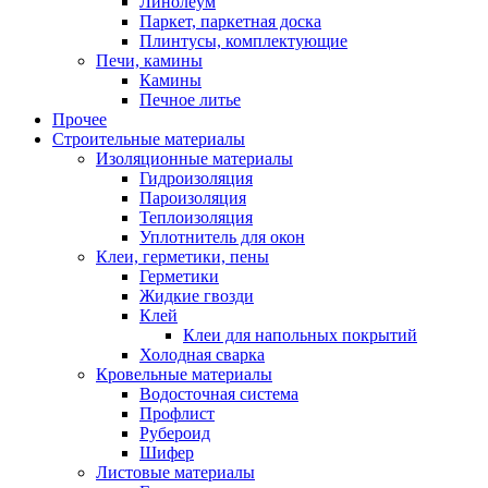
Линолеум
Паркет, паркетная доска
Плинтусы, комплектующие
Печи, камины
Камины
Печное литье
Прочее
Строительные материалы
Изоляционные материалы
Гидроизоляция
Пароизоляция
Теплоизоляция
Уплотнитель для окон
Клеи, герметики, пены
Герметики
Жидкие гвозди
Клей
Клеи для напольных покрытий
Холодная сварка
Кровельные материалы
Водосточная система
Профлист
Рубероид
Шифер
Листовые материалы