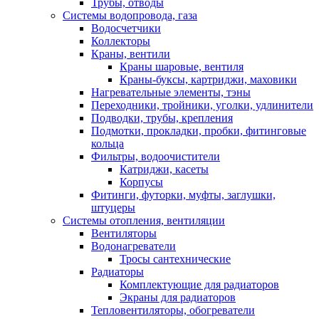
Трубы, отводы
Системы водопровода, газа
Водосчетчики
Коллекторы
Краны, вентили
Краны шаровые, вентиля
Краны-буксы, картриджи, маховики
Нагревательные элементы, тэны
Переходники, тройники, уголки, удлинители
Подводки, трубы, крепления
Подмотки, прокладки, пробки, фитинговые
кольца
Фильтры, водоочистители
Катриджи, касеты
Корпусы
Фитинги, футорки, муфты, заглушки,
штуцеры
Системы отопления, вентиляции
Вентиляторы
Водонагреватели
Тросы сантехнические
Радиаторы
Комплектующие для радиаторов
Экраны для радиаторов
Тепловентиляторы, обогреватели