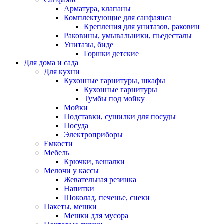
Арматура, клапаны
Комплектующие для санфаянса
Крепления для унитазов, раковин
Раковины, умывальники, пьедесталы
Унитазы, биде
Горшки детские
Для дома и сада
Для кухни
Кухонные гарнитуры, шкафы
Кухонные гарнитуры
Тумбы под мойку
Мойки
Подставки, сушилки для посуды
Посуда
Электроприборы
Емкости
Мебель
Крючки, вешалки
Мелочи у кассы
Жевательная резинка
Напитки
Шоколад, печенье, снеки
Пакеты, мешки
Мешки для мусора