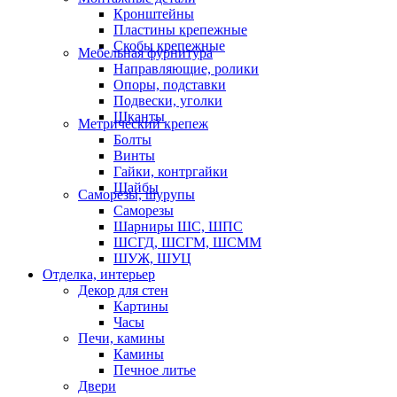
Кронштейны
Пластины крепежные
Скобы крепежные
Мебельная фурнитура
Направляющие, ролики
Опоры, подставки
Подвески, уголки
Шканты
Метрический крепеж
Болты
Винты
Гайки, контргайки
Шайбы
Саморезы, шурупы
Саморезы
Шарниры ШС, ШПС
ШСГД, ШСГМ, ШСММ
ШУЖ, ШУЦ
Отделка, интерьер
Декор для стен
Картины
Часы
Печи, камины
Камины
Печное литье
Двери