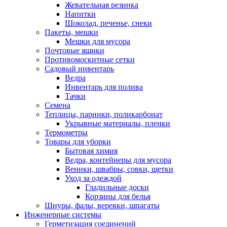
Жевательная резинка
Напитки
Шоколад, печенье, снеки
Пакеты, мешки
Мешки для мусора
Почтовые ящики
Противомоскитные сетки
Садовый инвентарь
Ведра
Инвентарь для полива
Тачки
Семена
Теплицы, парники, поликарбонат
Укрывные материалы, пленки
Термометры
Товары для уборки
Бытовая химия
Ведра, контейнеры для мусора
Веники, швабры, совки, щетки
Уход за одеждой
Гладильные доски
Корзины для белья
Шнуры, фалы, веревки, шпагаты
Инженерные системы
Герметизация соединений