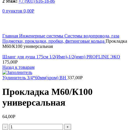
2 этаж:
+7 (901) 616-18-86
0
пунктов
0,00
Р
Увеличить
Главная
Инженерные системы
Системы водопровода, газа
Подмотки, прокладки, пробки, фитинговые кольца
Прокладка
М60/К100 универсальная
Шланг для душа 175см 1/2(Имп)-1/2(имп) PROFLINE ЭКО
175,00
Р
Назад к товарам
Удлинитель 3/4*60мм(хром) ВН
337,00
Р
Прокладка М60/К100
универсальная
64,00
Р
Количество