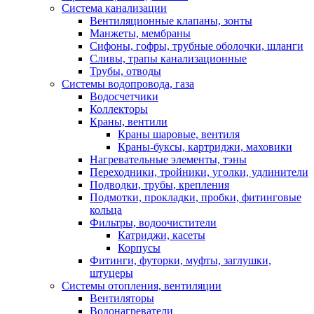
Система канализации
Вентиляционные клапаны, зонты
Манжеты, мембраны
Сифоны, гофры, трубные оболочки, шланги
Сливы, трапы канализационные
Трубы, отводы
Системы водопровода, газа
Водосчетчики
Коллекторы
Краны, вентили
Краны шаровые, вентиля
Краны-буксы, картриджи, маховики
Нагревательные элементы, тэны
Переходники, тройники, уголки, удлинители
Подводки, трубы, крепления
Подмотки, прокладки, пробки, фитинговые
кольца
Фильтры, водоочистители
Катриджи, касеты
Корпусы
Фитинги, футорки, муфты, заглушки,
штуцеры
Системы отопления, вентиляции
Вентиляторы
Водонагреватели