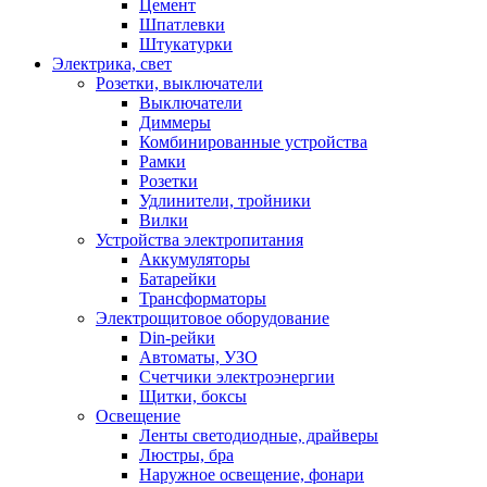
Цемент
Шпатлевки
Штукатурки
Электрика, свет
Розетки, выключатели
Выключатели
Диммеры
Комбинированные устройства
Рамки
Розетки
Удлинители, тройники
Вилки
Устройства электропитания
Аккумуляторы
Батарейки
Трансформаторы
Электрощитовое оборудование
Din-рейки
Автоматы, УЗО
Счетчики электроэнергии
Щитки, боксы
Освещение
Ленты светодиодные, драйверы
Люстры, бра
Наружное освещение, фонари