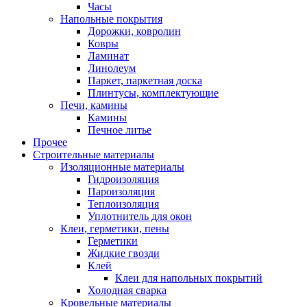
Часы
Напольные покрытия
Дорожки, ковролин
Ковры
Ламинат
Линолеум
Паркет, паркетная доска
Плинтусы, комплектующие
Печи, камины
Камины
Печное литье
Прочее
Строительные материалы
Изоляционные материалы
Гидроизоляция
Пароизоляция
Теплоизоляция
Уплотнитель для окон
Клеи, герметики, пены
Герметики
Жидкие гвозди
Клей
Клеи для напольных покрытий
Холодная сварка
Кровельные материалы