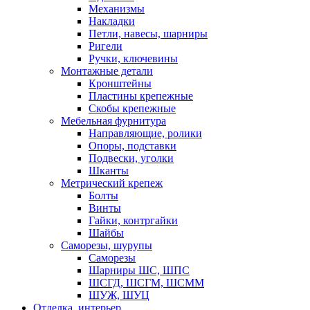
Механизмы
Накладки
Петли, навесы, шарниры
Ригели
Ручки, ключевины
Монтажные детали
Кронштейны
Пластины крепежные
Скобы крепежные
Мебельная фурнитура
Направляющие, ролики
Опоры, подставки
Подвески, уголки
Шканты
Метрический крепеж
Болты
Винты
Гайки, контргайки
Шайбы
Саморезы, шурупы
Саморезы
Шарниры ШС, ШПС
ШСГД, ШСГМ, ШСММ
ШУЖ, ШУЦ
Отделка, интерьер