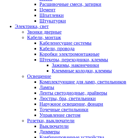
Расшивочные смеси, затирки
Цемент
Шпатлевки
Штукатурки
Электрика, свет
Звонки дверные
Кабели, монтаж
Кабеленесущие системы
Кабели, провода
Коробки электромонтажные
Штекеры, переходники, клеммы
Зажимы, наконечники
Клеммные колодки, клеммы
Освещение
Комплектующие для ламп, светильников
Лампы
Ленты светодиодные, драйверы
Люстры, бра, светильники
Наружное освещение, фонари
Точечные светильники
Управление светом
Розетки, выключатели
Выключатели
Диммеры
Комбинированные устройства