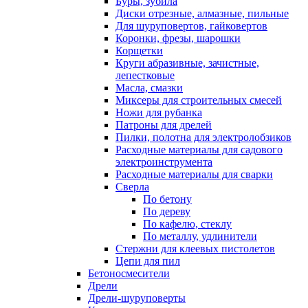
Буры, зубила
Диски отрезные, алмазные, пильные
Для шуруповертов, гайковертов
Коронки, фрезы, шарошки
Корщетки
Круги абразивные, зачистные,
лепестковые
Масла, смазки
Миксеры для строительных смесей
Ножи для рубанка
Патроны для дрелей
Пилки, полотна для электролобзиков
Расходные материалы для садового
электроинструмента
Расходные материалы для сварки
Сверла
По бетону
По дереву
По кафелю, стеклу
По металлу, удлинители
Стержни для клеевых пистолетов
Цепи для пил
Бетоносмесители
Дрели
Дрели-шуруповерты