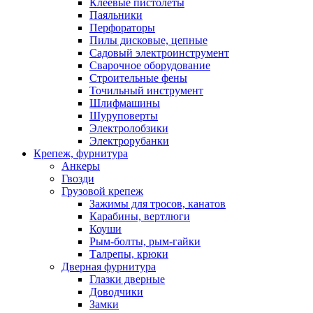
Клеевые пистолеты
Паяльники
Перфораторы
Пилы дисковые, цепные
Садовый электроинструмент
Сварочное оборудование
Строительные фены
Точильный инструмент
Шлифмашины
Шуруповерты
Электролобзики
Электрорубанки
Крепеж, фурнитура
Анкеры
Гвозди
Грузовой крепеж
Зажимы для тросов, канатов
Карабины, вертлюги
Коуши
Рым-болты, рым-гайки
Талрепы, крюки
Дверная фурнитура
Глазки дверные
Доводчики
Замки