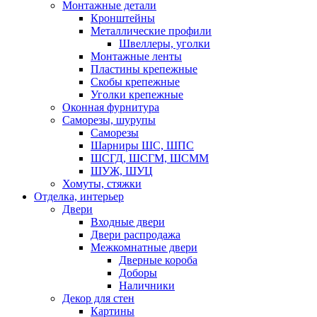
Монтажные детали
Кронштейны
Металлические профили
Швеллеры, уголки
Монтажные ленты
Пластины крепежные
Скобы крепежные
Уголки крепежные
Оконная фурнитура
Саморезы, шурупы
Саморезы
Шарниры ШС, ШПС
ШСГД, ШСГМ, ШСММ
ШУЖ, ШУЦ
Хомуты, стяжки
Отделка, интерьер
Двери
Входные двери
Двери распродажа
Межкомнатные двери
Дверные короба
Доборы
Наличники
Декор для стен
Картины