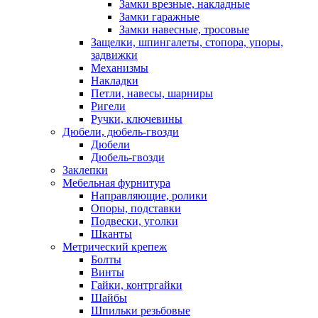
Замки врезные, накладные
Замки гаражные
Замки навесные, тросовые
Защелки, шпингалеты, стопора, упоры,
задвижки
Механизмы
Накладки
Петли, навесы, шарниры
Ригели
Ручки, ключевины
Дюбели, дюбель-гвозди
Дюбели
Дюбель-гвозди
Заклепки
Мебельная фурнитура
Направляющие, ролики
Опоры, подставки
Подвески, уголки
Шканты
Метрический крепеж
Болты
Винты
Гайки, контргайки
Шайбы
Шпильки резьбовые