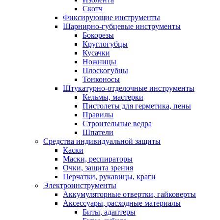
Скотч
Фиксирующие инструменты
Шарнирно-губцевые инструменты
Бокорезы
Круглогубцы
Кусачки
Ножницы
Плоскогубцы
Тонконосы
Штукатурно-отделочные инструменты
Кельмы, мастерки
Пистолеты для герметика, пены
Правилы
Строительные ведра
Шпатели
Средства индивидуальной защиты
Каски
Маски, респираторы
Очки, защита зрения
Перчатки, рукавицы, краги
Электроинструменты
Аккумуляторные отвертки, гайковерты
Аксессуары, расходные материалы
Биты, адаптеры