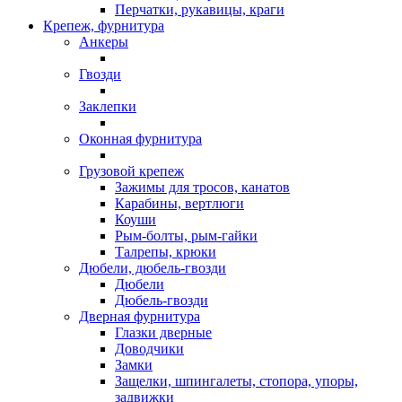
Перчатки, рукавицы, краги
Крепеж, фурнитура
Анкеры
Гвозди
Заклепки
Оконная фурнитура
Грузовой крепеж
Зажимы для тросов, канатов
Карабины, вертлюги
Коуши
Рым-болты, рым-гайки
Талрепы, крюки
Дюбели, дюбель-гвозди
Дюбели
Дюбель-гвозди
Дверная фурнитура
Глазки дверные
Доводчики
Замки
Защелки, шпингалеты, стопора, упоры,
задвижки