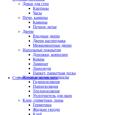
Декор для стен
Картины
Часы
Печи, камины
Камины
Печное литье
Двери
Входные двери
Двери распродажа
Межкомнатные двери
Напольные покрытия
Дорожки, ковролин
Ковры
Ламинат
Линолеум
Паркет, паркетная доска
Изоляционные материалы
Строительные материалы
Гидроизоляция
Пароизоляция
Теплоизоляция
Уплотнитель для окон
Клеи, герметики, пены
Герметики
Жидкие гвозди
Клей