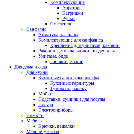
Комплектующие
Аэраторы
Катриджи
Ручки
Смесители
Санфаянс
Арматура, клапаны
Комплектующие для санфаянса
Крепления для унитазов, раковин
Раковины, умывальники, пьедесталы
Унитазы, биде
Горшки детские
Для дома и сада
Для кухни
Кухонные гарнитуры, шкафы
Кухонные гарнитуры
Тумбы под мойку
Мойки
Подставки, сушилки для посуды
Посуда
Электроприборы
Емкости
Мебель
Крючки, вешалки
Мелочи у кассы