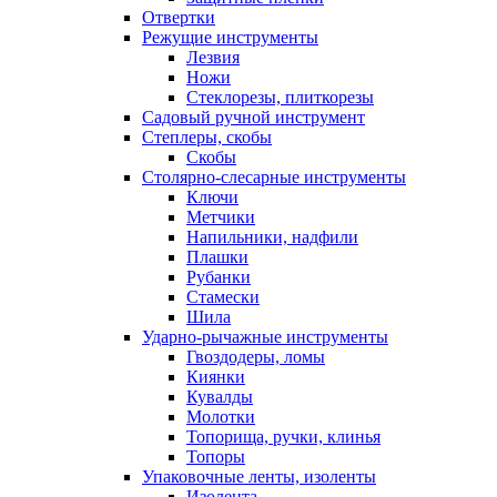
Отвертки
Режущие инструменты
Лезвия
Ножи
Стеклорезы, плиткорезы
Садовый ручной инструмент
Степлеры, скобы
Скобы
Столярно-слесарные инструменты
Ключи
Метчики
Напильники, надфили
Плашки
Рубанки
Стамески
Шила
Ударно-рычажные инструменты
Гвоздодеры, ломы
Киянки
Кувалды
Молотки
Топорища, ручки, клинья
Топоры
Упаковочные ленты, изоленты
Изолента