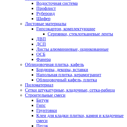
Водосточная система
Профлист
Рубероид
Шифер
Листовые материалы
Гипсокартон, комплектующие
Серпянки, стеклотканевые ленты
ДВП
ДСП
Листы алюминиевые, оцинкованные
ОСБ
Фанера
Облицовочная плитка, кафель
Бордюры, декоры, вставки
Напольная плитка, керамогранит
Облицовочный кафель, плитка
Пиломатериал
Сетки штукатурные, кладочные, сетка-рабица
Строительные смеси
Битум
Гипс
Грунтовки
Клеи для кладки плитки, камня и кладочные
смеси
Песок