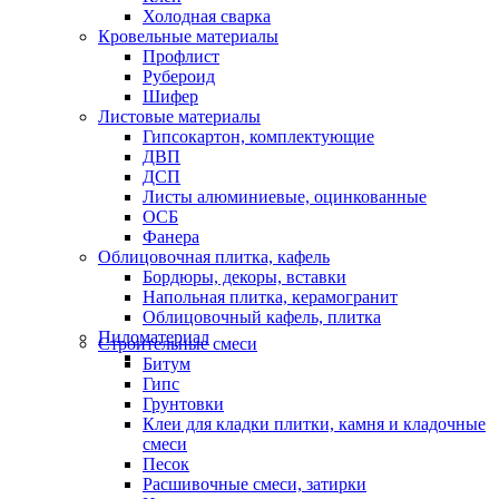
Холодная сварка
Кровельные материалы
Профлист
Рубероид
Шифер
Листовые материалы
Гипсокартон, комплектующие
ДВП
ДСП
Листы алюминиевые, оцинкованные
ОСБ
Фанера
Облицовочная плитка, кафель
Бордюры, декоры, вставки
Напольная плитка, керамогранит
Облицовочный кафель, плитка
Пиломатериал
Строительные смеси
Битум
Гипс
Грунтовки
Клеи для кладки плитки, камня и кладочные
смеси
Песок
Расшивочные смеси, затирки