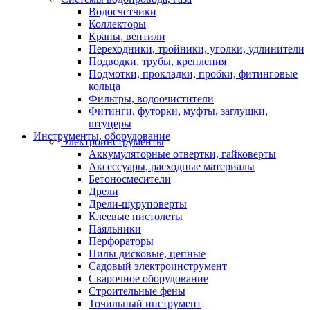
Водосчетчики
Коллекторы
Краны, вентили
Переходники, тройники, уголки, удлинители
Подводки, трубы, крепления
Подмотки, прокладки, пробки, фитинговые
кольца
Фильтры, водоочистители
Фитинги, футорки, муфты, заглушки,
штуцеры
Инструменты, оборудование
Электроинструменты
Аккумуляторные отвертки, гайковерты
Аксессуары, расходные материалы
Бетоносмесители
Дрели
Дрели-шуруповерты
Клеевые пистолеты
Паяльники
Перфораторы
Пилы дисковые, цепные
Садовый электроинструмент
Сварочное оборудование
Строительные фены
Точильный инструмент