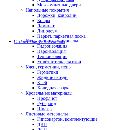
Межкомнатные двери
Напольные покрытия
Дорожки, ковролин
Ковры
Ламинат
Линолеум
Паркет, паркетная доска
Изоляционные материалы
Строительные материалы
Гидроизоляция
Пароизоляция
Теплоизоляция
Уплотнитель для окон
Клеи, герметики, пены
Герметики
Жидкие гвозди
Клей
Холодная сварка
Кровельные материалы
Профлист
Рубероид
Шифер
Листовые материалы
Гипсокартон, комплектующие
ДВП
ДСП