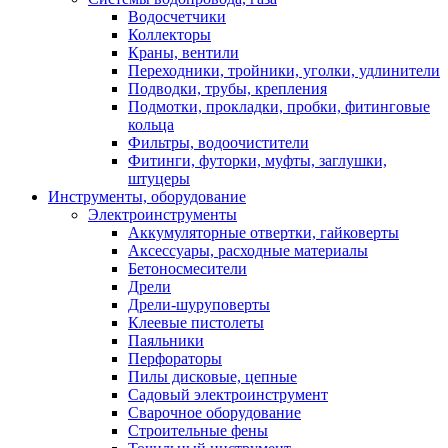
Водосчетчики
Коллекторы
Краны, вентили
Переходники, тройники, уголки, удлинители
Подводки, трубы, крепления
Подмотки, прокладки, пробки, фитинговые
кольца
Фильтры, водоочистители
Фитинги, футорки, муфты, заглушки,
штуцеры
Инструменты, оборудование
Электроинструменты
Аккумуляторные отвертки, гайковерты
Аксессуары, расходные материалы
Бетоносмесители
Дрели
Дрели-шуруповерты
Клеевые пистолеты
Паяльники
Перфораторы
Пилы дисковые, цепные
Садовый электроинструмент
Сварочное оборудование
Строительные фены