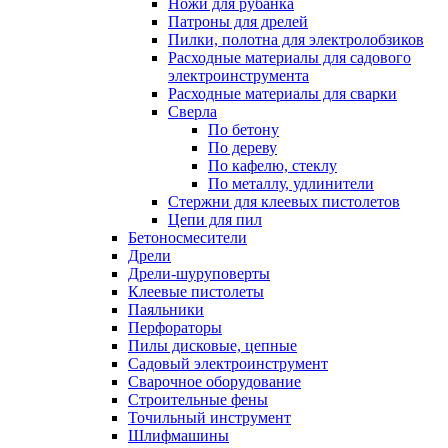
Ножи для рубанка
Патроны для дрелей
Пилки, полотна для электролобзиков
Расходные материалы для садового
электроинструмента
Расходные материалы для сварки
Сверла
По бетону
По дереву
По кафелю, стеклу
По металлу, удлинители
Стержни для клеевых пистолетов
Цепи для пил
Бетоносмесители
Дрели
Дрели-шуруповерты
Клеевые пистолеты
Паяльники
Перфораторы
Пилы дисковые, цепные
Садовый электроинструмент
Сварочное оборудование
Строительные фены
Точильный инструмент
Шлифмашины