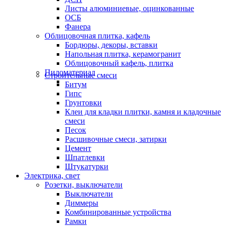
Листы алюминиевые, оцинкованные
ОСБ
Фанера
Облицовочная плитка, кафель
Бордюры, декоры, вставки
Напольная плитка, керамогранит
Облицовочный кафель, плитка
Пиломатериал
Строительные смеси
Битум
Гипс
Грунтовки
Клеи для кладки плитки, камня и кладочные
смеси
Песок
Расшивочные смеси, затирки
Цемент
Шпатлевки
Штукатурки
Электрика, свет
Розетки, выключатели
Выключатели
Диммеры
Комбинированные устройства
Рамки