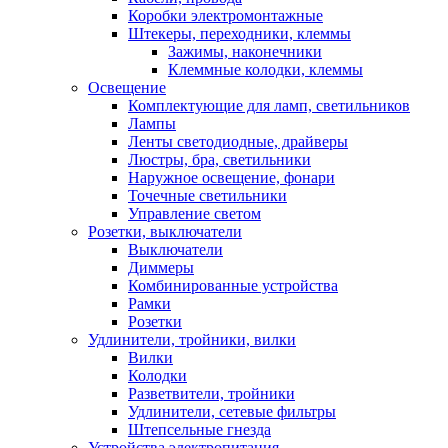
Коробки электромонтажные
Штекеры, переходники, клеммы
Зажимы, наконечники
Клеммные колодки, клеммы
Освещение
Комплектующие для ламп, светильников
Лампы
Ленты светодиодные, драйверы
Люстры, бра, светильники
Наружное освещение, фонари
Точечные светильники
Управление светом
Розетки, выключатели
Выключатели
Диммеры
Комбинированные устройства
Рамки
Розетки
Удлинители, тройники, вилки
Вилки
Колодки
Разветвители, тройники
Удлинители, сетевые фильтры
Штепсельные гнезда
Устройства электропитания