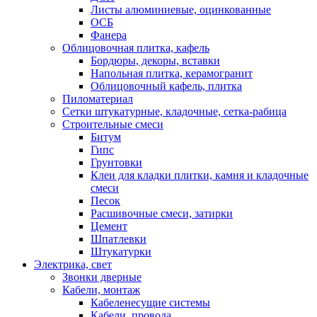
Листы алюминиевые, оцинкованные
ОСБ
Фанера
Облицовочная плитка, кафель
Бордюры, декоры, вставки
Напольная плитка, керамогранит
Облицовочный кафель, плитка
Пиломатериал
Сетки штукатурные, кладочные, сетка-рабица
Строительные смеси
Битум
Гипс
Грунтовки
Клеи для кладки плитки, камня и кладочные
смеси
Песок
Расшивочные смеси, затирки
Цемент
Шпатлевки
Штукатурки
Электрика, свет
Звонки дверные
Кабели, монтаж
Кабеленесущие системы
Кабели, провода