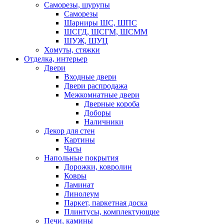
Саморезы, шурупы
Саморезы
Шарниры ШС, ШПС
ШСГД, ШСГМ, ШСММ
ШУЖ, ШУЦ
Хомуты, стяжки
Отделка, интерьер
Двери
Входные двери
Двери распродажа
Межкомнатные двери
Дверные короба
Доборы
Наличники
Декор для стен
Картины
Часы
Напольные покрытия
Дорожки, ковролин
Ковры
Ламинат
Линолеум
Паркет, паркетная доска
Плинтусы, комплектующие
Печи, камины