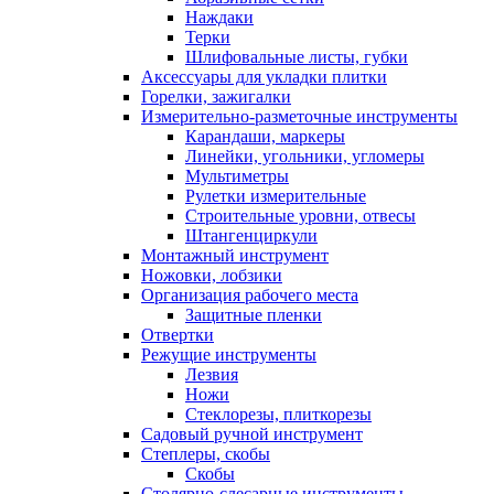
Наждаки
Терки
Шлифовальные листы, губки
Аксессуары для укладки плитки
Горелки, зажигалки
Измерительно-разметочные инструменты
Карандаши, маркеры
Линейки, угольники, угломеры
Мультиметры
Рулетки измерительные
Строительные уровни, отвесы
Штангенциркули
Монтажный инструмент
Ножовки, лобзики
Организация рабочего места
Защитные пленки
Отвертки
Режущие инструменты
Лезвия
Ножи
Стеклорезы, плиткорезы
Садовый ручной инструмент
Степлеры, скобы
Скобы
Столярно-слесарные инструменты