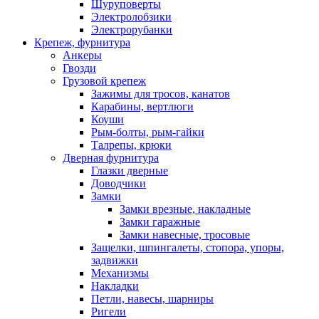
Шуруповерты
Электролобзики
Электрорубанки
Крепеж, фурнитура
Анкеры
Гвозди
Грузовой крепеж
Зажимы для тросов, канатов
Карабины, вертлюги
Коуши
Рым-болты, рым-гайки
Талрепы, крюки
Дверная фурнитура
Глазки дверные
Доводчики
Замки
Замки врезные, накладные
Замки гаражные
Замки навесные, тросовые
Защелки, шпингалеты, стопора, упоры,
задвижки
Механизмы
Накладки
Петли, навесы, шарниры
Ригели