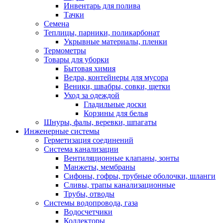
Инвентарь для полива
Тачки
Семена
Теплицы, парники, поликарбонат
Укрывные материалы, пленки
Термометры
Товары для уборки
Бытовая химия
Ведра, контейнеры для мусора
Веники, швабры, совки, щетки
Уход за одеждой
Гладильные доски
Корзины для белья
Шнуры, фалы, веревки, шпагаты
Инженерные системы
Герметизация соединений
Система канализации
Вентиляционные клапаны, зонты
Манжеты, мембраны
Сифоны, гофры, трубные оболочки, шланги
Сливы, трапы канализационные
Трубы, отводы
Системы водопровода, газа
Водосчетчики
Коллекторы