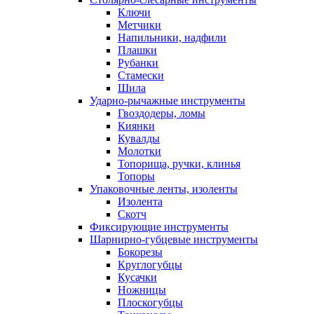
Ключи
Метчики
Напильники, надфили
Плашки
Рубанки
Стамески
Шила
Ударно-рычажные инструменты
Гвоздодеры, ломы
Киянки
Кувалды
Молотки
Топорища, ручки, клинья
Топоры
Упаковочные ленты, изоленты
Изолента
Скотч
Фиксирующие инструменты
Шарнирно-губцевые инструменты
Бокорезы
Круглогубцы
Кусачки
Ножницы
Плоскогубцы