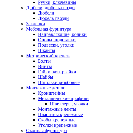
Ручки, ключевины
Дюбели, дюбель-гвозди
Дюбели
Дюбель-гвозди
Заклепки
Мебельная фурнитура
Направляющие, ролики
Опоры, подставки
Подвески, уголки
Шканты
Метрический крепеж
Болты
Винты
Гайки, контргайки
Шайбы
Шпильки резьбовые
Монтажные детали
Кронштейны
Металлические профили
Швеллеры, уголки
Монтажные ленты
Пластины крепежные
Скобы крепежные
Уголки крепежные
Оконная фурнитура