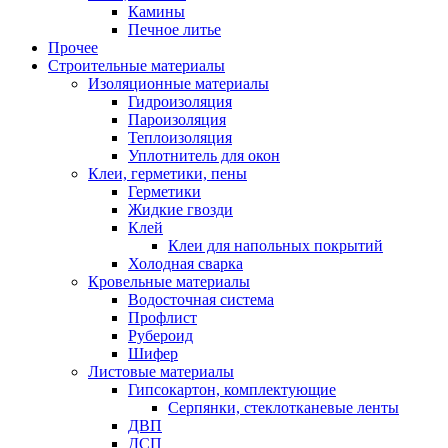
Камины
Печное литье
Прочее
Строительные материалы
Изоляционные материалы
Гидроизоляция
Пароизоляция
Теплоизоляция
Уплотнитель для окон
Клеи, герметики, пены
Герметики
Жидкие гвозди
Клей
Клеи для напольных покрытий
Холодная сварка
Кровельные материалы
Водосточная система
Профлист
Рубероид
Шифер
Листовые материалы
Гипсокартон, комплектующие
Серпянки, стеклотканевые ленты
ДВП
ДСП