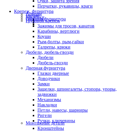
Очки, защита зрения
Перчатки, рукавицы, краги
Крепеж, фурнитура
Анкеры
Гвозди
Заклепки
Оконная фурнитура
Грузовой крепеж
Зажимы для тросов, канатов
Карабины, вертлюги
Коуши
Рым-болты, рым-гайки
Талрепы, крюки
Дюбели, дюбель-гвозди
Дюбели
Дюбель-гвозди
Дверная фурнитура
Глазки дверные
Доводчики
Замки
Защелки, шпингалеты, стопора, упоры,
задвижки
Механизмы
Накладки
Петли, навесы, шарниры
Ригели
Ручки, ключевины
Монтажные детали
Кронштейны