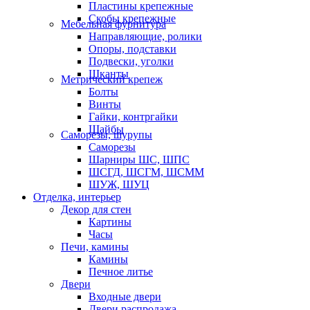
Пластины крепежные
Скобы крепежные
Мебельная фурнитура
Направляющие, ролики
Опоры, подставки
Подвески, уголки
Шканты
Метрический крепеж
Болты
Винты
Гайки, контргайки
Шайбы
Саморезы, шурупы
Саморезы
Шарниры ШС, ШПС
ШСГД, ШСГМ, ШСММ
ШУЖ, ШУЦ
Отделка, интерьер
Декор для стен
Картины
Часы
Печи, камины
Камины
Печное литье
Двери
Входные двери
Двери распродажа