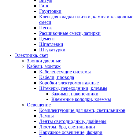
Битум
Гипс
Грунтовки
Клеи для кладки плитки, камня и кладочные
смеси
Песок
Расшивочные смеси, затирки
Цемент
Шпатлевки
Штукатурки
Электрика, свет
Звонки дверные
Кабели, монтаж
Кабеленесущие системы
Кабели, провода
Коробки электромонтажные
Штекеры, переходники, клеммы
Зажимы, наконечники
Клеммные колодки, клеммы
Освещение
Комплектующие для ламп, светильников
Лампы
Ленты светодиодные, драйверы
Люстры, бра, светильники
Наружное освещение, фонари