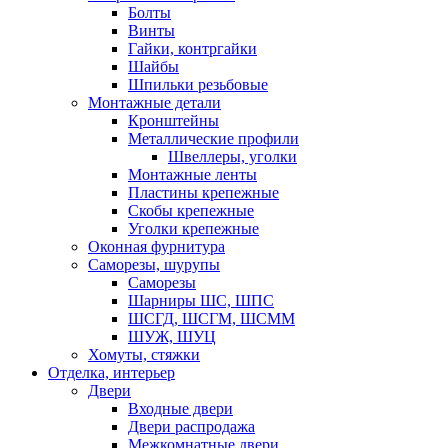
Болты
Винты
Гайки, контргайки
Шайбы
Шпильки резьбовые
Монтажные детали
Кронштейны
Металлические профили
Швеллеры, уголки
Монтажные ленты
Пластины крепежные
Скобы крепежные
Уголки крепежные
Оконная фурнитура
Саморезы, шурупы
Саморезы
Шарниры ШС, ШПС
ШСГД, ШСГМ, ШСММ
ШУЖ, ШУЦ
Хомуты, стяжки
Отделка, интерьер
Двери
Входные двери
Двери распродажа
Межкомнатные двери