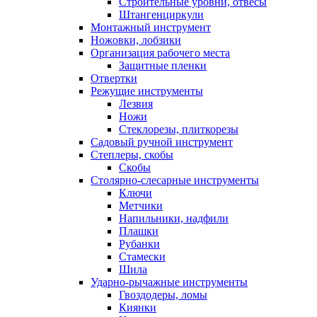
Строительные уровни, отвесы
Штангенциркули
Монтажный инструмент
Ножовки, лобзики
Организация рабочего места
Защитные пленки
Отвертки
Режущие инструменты
Лезвия
Ножи
Стеклорезы, плиткорезы
Садовый ручной инструмент
Степлеры, скобы
Скобы
Столярно-слесарные инструменты
Ключи
Метчики
Напильники, надфили
Плашки
Рубанки
Стамески
Шила
Ударно-рычажные инструменты
Гвоздодеры, ломы
Киянки