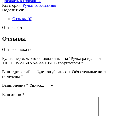
Добавить в избранное
раздельная
Категория:
Ручки, ключевины
TRODOS
Поделиться:
AL-
02-
Отзывы (0)
А4844
GF/CP(графит/
Отзывы (0)
хром)
Отзывы
Отзывов пока нет.
Будьте первым, кто оставил отзыв на “Ручка раздельная
TRODOS AL-02-А4844 GF/CP(графит/хром)”
Ваш адрес email не будет опубликован.
Обязательные поля
помечены
*
Ваша оценка
*
Ваш отзыв
*