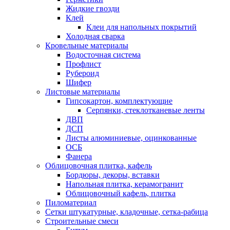
Жидкие гвозди
Клей
Клеи для напольных покрытий
Холодная сварка
Кровельные материалы
Водосточная система
Профлист
Рубероид
Шифер
Листовые материалы
Гипсокартон, комплектующие
Серпянки, стеклотканевые ленты
ДВП
ДСП
Листы алюминиевые, оцинкованные
ОСБ
Фанера
Облицовочная плитка, кафель
Бордюры, декоры, вставки
Напольная плитка, керамогранит
Облицовочный кафель, плитка
Пиломатериал
Сетки штукатурные, кладочные, сетка-рабица
Строительные смеси