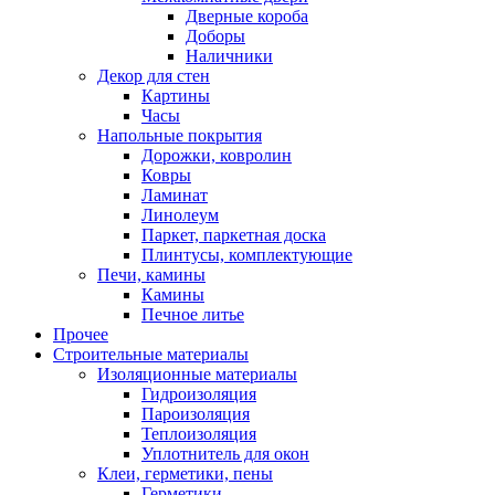
Дверные короба
Доборы
Наличники
Декор для стен
Картины
Часы
Напольные покрытия
Дорожки, ковролин
Ковры
Ламинат
Линолеум
Паркет, паркетная доска
Плинтусы, комплектующие
Печи, камины
Камины
Печное литье
Прочее
Строительные материалы
Изоляционные материалы
Гидроизоляция
Пароизоляция
Теплоизоляция
Уплотнитель для окон
Клеи, герметики, пены
Герметики