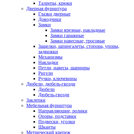
Талрепы, крюки
Дверная фурнитура
Глазки дверные
Доводчики
Замки
Замки врезные, накладные
Замки гаражные
Замки навесные, тросовые
Защелки, шпингалеты, стопора, упоры,
задвижки
Механизмы
Накладки
Петли, навесы, шарниры
Ригели
Ручки, ключевины
Дюбели, дюбель-гвозди
Дюбели
Дюбель-гвозди
Заклепки
Мебельная фурнитура
Направляющие, ролики
Опоры, подставки
Подвески, уголки
Шканты
Метрический крепеж