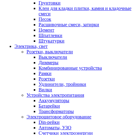
Грунтовки
Клеи для кладки плитки, камня и кладочные
смеси
Песок
Расшивочные смеси, затирки
Цемент
Шпатлевки
Штукатурки
Электрика, свет
Розетки, выключатели
Выключатели
Диммеры
Комбинированные устройства
Рамки
Розетки
Удлинители, тройники
Вилки
Устройства электропитания
Аккумуляторы
Батарейки
Трансформаторы
Электрощитовое оборудование
Din-рейки
Автоматы, УЗО
Счетчики электроэнергии