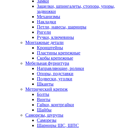
Замки
Защелки, шпингалеты, стопора, упоры,
задвижки
Механизмы
Накладки
Петли, навесы, шарниры
Ригели
Ручки, ключевины
Монтажные детали
Кронштейны
Пластины крепежные
Скобы крепежные
Мебельная фурнитура
Направляющие, ролики
Опоры, подставки
Подвески, уголки
Шканты
Метрический крепеж
Болты
Винты
Гайки, контргайки
Шайбы
Саморезы, шурупы
Саморезы
Шарниры ШС, ШПС