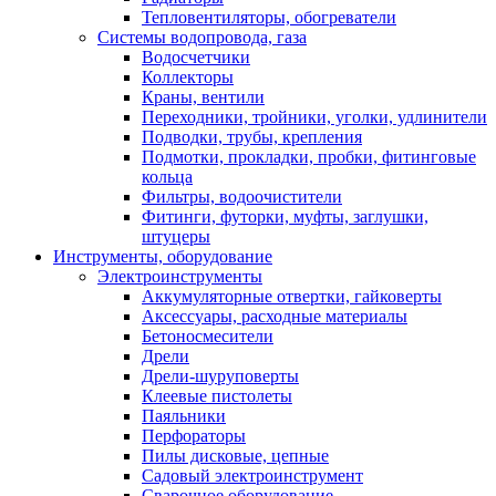
Тепловентиляторы, обогреватели
Системы водопровода, газа
Водосчетчики
Коллекторы
Краны, вентили
Переходники, тройники, уголки, удлинители
Подводки, трубы, крепления
Подмотки, прокладки, пробки, фитинговые
кольца
Фильтры, водоочистители
Фитинги, футорки, муфты, заглушки,
штуцеры
Инструменты, оборудование
Электроинструменты
Аккумуляторные отвертки, гайковерты
Аксессуары, расходные материалы
Бетоносмесители
Дрели
Дрели-шуруповерты
Клеевые пистолеты
Паяльники
Перфораторы
Пилы дисковые, цепные
Садовый электроинструмент
Сварочное оборудование