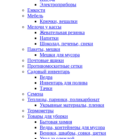
Электроприборы
Емкости
Мебель
Крючки, вешалки
Мелочи у кассы
Жевательная резинка
Напитки
Шоколад, печенье, снеки
Пакеты, мешки
Мешки для мусора
Почтовые ящики
Противомоскитные сетки
Садовый инвентарь
Ведра
Инвентарь для полива
Тачки
Семена
Теплицы, парники, поликарбонат
Укрывные материалы, пленки
Термометры
Товары для уборки
Бытовая химия
Ведра, контейнеры для мусора
Веники, швабры, совки, щетки
Уход за одеждой