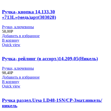
Ручка- кнопка 14.133.30
«713L»(медь)арт(303028)
Ручки, ключевины
58,00
Р
Добавить в избранное
В корзину
Quick view
Ручка- рейлинг (в ассорт.)14.209,05(Никель)
Ручки, ключевины
98,40
Р
Добавить в избранное
В корзину
Quick view
Ручка раздел.Ursa LD48-1SN/CP-3мат.никель/
никель