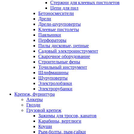
Стержни для клеевых пистолетов
Цепи для пил
Бетоносмесители
Дрели
Дрели-шуруповерты
Клеевые пистолеты
Паяльники
Перфораторы
Пилы дисковые, цепные
Садовый электроинструмент
Сварочное оборудование
Строительные фены
Точильный инструмент
Шлифмашины
Шуруповерты
Электролобзики
Электрорубанки
Крепеж, фурнитура
Анкеры
Гвозди
Грузовой крепеж
Зажимы для тросов, канатов
Карабины, вертлюги
Коуши
Рым-болты, рым-гайки