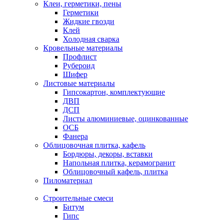
Клеи, герметики, пены
Герметики
Жидкие гвозди
Клей
Холодная сварка
Кровельные материалы
Профлист
Рубероид
Шифер
Листовые материалы
Гипсокартон, комплектующие
ДВП
ДСП
Листы алюминиевые, оцинкованные
ОСБ
Фанера
Облицовочная плитка, кафель
Бордюры, декоры, вставки
Напольная плитка, керамогранит
Облицовочный кафель, плитка
Пиломатериал
Строительные смеси
Битум
Гипс