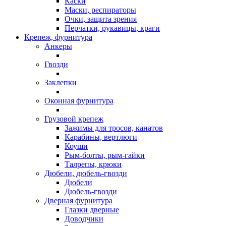
Каски
Маски, респираторы
Очки, защита зрения
Перчатки, рукавицы, краги
Крепеж, фурнитура
Анкеры
Гвозди
Заклепки
Оконная фурнитура
Грузовой крепеж
Зажимы для тросов, канатов
Карабины, вертлюги
Коуши
Рым-болты, рым-гайки
Талрепы, крюки
Дюбели, дюбель-гвозди
Дюбели
Дюбель-гвозди
Дверная фурнитура
Глазки дверные
Доводчики