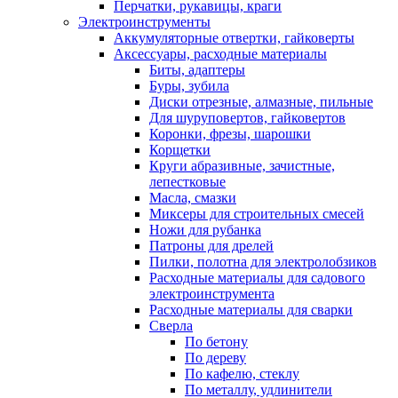
Перчатки, рукавицы, краги
Электроинструменты
Аккумуляторные отвертки, гайковерты
Аксессуары, расходные материалы
Биты, адаптеры
Буры, зубила
Диски отрезные, алмазные, пильные
Для шуруповертов, гайковертов
Коронки, фрезы, шарошки
Корщетки
Круги абразивные, зачистные,
лепестковые
Масла, смазки
Миксеры для строительных смесей
Ножи для рубанка
Патроны для дрелей
Пилки, полотна для электролобзиков
Расходные материалы для садового
электроинструмента
Расходные материалы для сварки
Сверла
По бетону
По дереву
По кафелю, стеклу
По металлу, удлинители