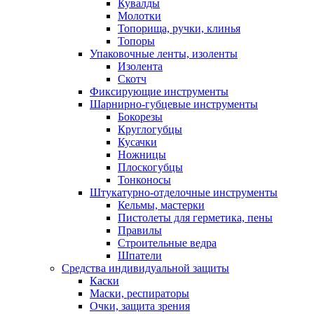
Кувалды
Молотки
Топорища, ручки, клинья
Топоры
Упаковочные ленты, изоленты
Изолента
Скотч
Фиксирующие инструменты
Шарнирно-губцевые инструменты
Бокорезы
Круглогубцы
Кусачки
Ножницы
Плоскогубцы
Тонконосы
Штукатурно-отделочные инструменты
Кельмы, мастерки
Пистолеты для герметика, пены
Правилы
Строительные ведра
Шпатели
Средства индивидуальной защиты
Каски
Маски, респираторы
Очки, защита зрения