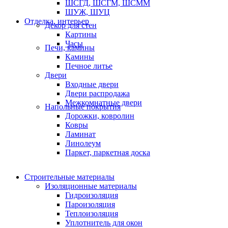
ШСГД, ШСГМ, ШСММ
ШУЖ, ШУЦ
Отделка, интерьер
Декор для стен
Картины
Часы
Печи, камины
Камины
Печное литье
Двери
Входные двери
Двери распродажа
Межкомнатные двери
Напольные покрытия
Дорожки, ковролин
Ковры
Ламинат
Линолеум
Паркет, паркетная доска
Строительные материалы
Изоляционные материалы
Гидроизоляция
Пароизоляция
Теплоизоляция
Уплотнитель для окон