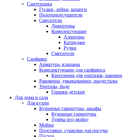
Сантехника
Гусаки, лейки, шланги
Полотенцесушители
Смесители
Диверторы
Комплектующие
Аэраторы
Катриджи
Ручки
Смесители
Санфаянс
Арматура, клапаны
Комплектующие для санфаянса
Крепления для унитазов, раковин
Раковины, умывальники, пьедесталы
Унитазы, биде
Горшки детские
Для дома и сада
Для кухни
Кухонные гарнитуры, шкафы
Кухонные гарнитуры
Тумбы под мойку
Мойки
Подставки, сушилки для посуды
Посуда