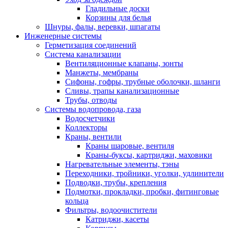
Гладильные доски
Корзины для белья
Шнуры, фалы, веревки, шпагаты
Инженерные системы
Герметизация соединений
Система канализации
Вентиляционные клапаны, зонты
Манжеты, мембраны
Сифоны, гофры, трубные оболочки, шланги
Сливы, трапы канализационные
Трубы, отводы
Системы водопровода, газа
Водосчетчики
Коллекторы
Краны, вентили
Краны шаровые, вентиля
Краны-буксы, картриджи, маховики
Нагревательные элементы, тэны
Переходники, тройники, уголки, удлинители
Подводки, трубы, крепления
Подмотки, прокладки, пробки, фитинговые
кольца
Фильтры, водоочистители
Катриджи, касеты