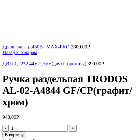
Дрель электр.450Вт MAX-PRO
2800,00
Р
Назад к товарам
ДВП 1,22*2,44м-2,5мм(двухсторонняя)
390,00
Р
Ручка раздельная TRODOS
AL-02-А4844 GF/CP(графит/
хром)
940,00
Р
Количество
товара
В корзину
Ручка