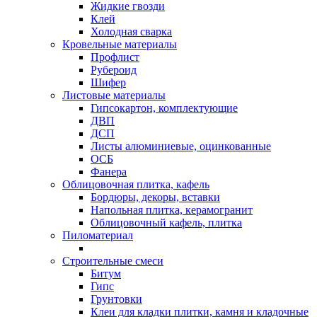
Жидкие гвозди
Клей
Холодная сварка
Кровельные материалы
Профлист
Рубероид
Шифер
Листовые материалы
Гипсокартон, комплектующие
ДВП
ДСП
Листы алюминиевые, оцинкованные
ОСБ
Фанера
Облицовочная плитка, кафель
Бордюры, декоры, вставки
Напольная плитка, керамогранит
Облицовочный кафель, плитка
Пиломатериал
Строительные смеси
Битум
Гипс
Грунтовки
Клеи для кладки плитки, камня и кладочные