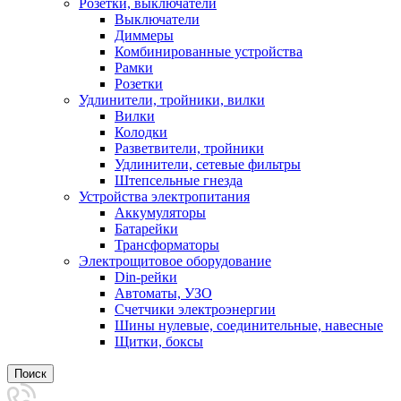
Розетки, выключатели
Выключатели
Диммеры
Комбинированные устройства
Рамки
Розетки
Удлинители, тройники, вилки
Вилки
Колодки
Разветвители, тройники
Удлинители, сетевые фильтры
Штепсельные гнезда
Устройства электропитания
Аккумуляторы
Батарейки
Трансформаторы
Электрощитовое оборудование
Din-рейки
Автоматы, УЗО
Счетчики электроэнергии
Шины нулевые, соединительные, навесные
Щитки, боксы
Поиск