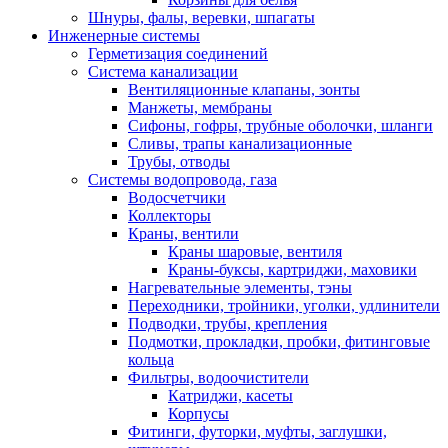
Шнуры, фалы, веревки, шпагаты
Инженерные системы
Герметизация соединений
Система канализации
Вентиляционные клапаны, зонты
Манжеты, мембраны
Сифоны, гофры, трубные оболочки, шланги
Сливы, трапы канализационные
Трубы, отводы
Системы водопровода, газа
Водосчетчики
Коллекторы
Краны, вентили
Краны шаровые, вентиля
Краны-буксы, картриджи, маховики
Нагревательные элементы, тэны
Переходники, тройники, уголки, удлинители
Подводки, трубы, крепления
Подмотки, прокладки, пробки, фитинговые
кольца
Фильтры, водоочистители
Катриджи, касеты
Корпусы
Фитинги, футорки, муфты, заглушки,