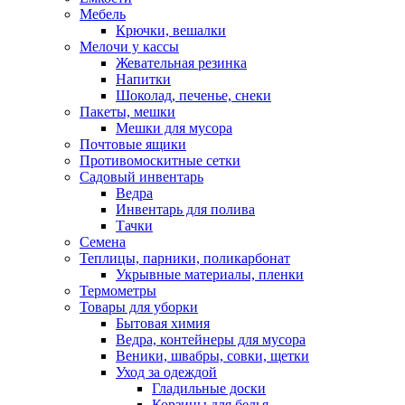
Мебель
Крючки, вешалки
Мелочи у кассы
Жевательная резинка
Напитки
Шоколад, печенье, снеки
Пакеты, мешки
Мешки для мусора
Почтовые ящики
Противомоскитные сетки
Садовый инвентарь
Ведра
Инвентарь для полива
Тачки
Семена
Теплицы, парники, поликарбонат
Укрывные материалы, пленки
Термометры
Товары для уборки
Бытовая химия
Ведра, контейнеры для мусора
Веники, швабры, совки, щетки
Уход за одеждой
Гладильные доски
Корзины для белья