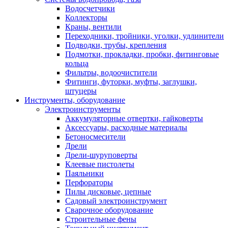
Водосчетчики
Коллекторы
Краны, вентили
Переходники, тройники, уголки, удлинители
Подводки, трубы, крепления
Подмотки, прокладки, пробки, фитинговые
кольца
Фильтры, водоочистители
Фитинги, футорки, муфты, заглушки,
штуцеры
Инструменты, оборудование
Электроинструменты
Аккумуляторные отвертки, гайковерты
Аксессуары, расходные материалы
Бетоносмесители
Дрели
Дрели-шуруповерты
Клеевые пистолеты
Паяльники
Перфораторы
Пилы дисковые, цепные
Садовый электроинструмент
Сварочное оборудование
Строительные фены