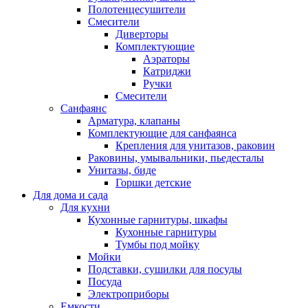
Полотенцесушители
Смесители
Диверторы
Комплектующие
Аэраторы
Катриджи
Ручки
Смесители
Санфаянс
Арматура, клапаны
Комплектующие для санфаянса
Крепления для унитазов, раковин
Раковины, умывальники, пьедесталы
Унитазы, биде
Горшки детские
Для дома и сада
Для кухни
Кухонные гарнитуры, шкафы
Кухонные гарнитуры
Тумбы под мойку
Мойки
Подставки, сушилки для посуды
Посуда
Электроприборы
Емкости