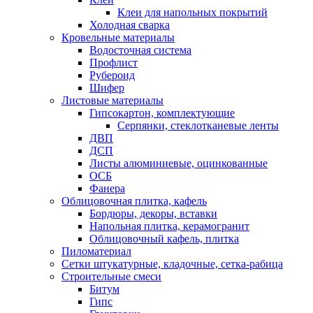
Клеи для напольных покрытий
Холодная сварка
Кровельные материалы
Водосточная система
Профлист
Рубероид
Шифер
Листовые материалы
Гипсокартон, комплектующие
Серпянки, стеклотканевые ленты
ДВП
ДСП
Листы алюминиевые, оцинкованные
ОСБ
Фанера
Облицовочная плитка, кафель
Бордюры, декоры, вставки
Напольная плитка, керамогранит
Облицовочный кафель, плитка
Пиломатериал
Сетки штукатурные, кладочные, сетка-рабица
Строительные смеси
Битум
Гипс