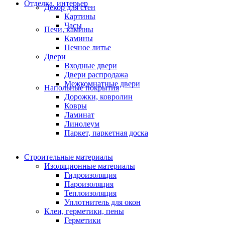
Отделка, интерьер
Декор для стен
Картины
Часы
Печи, камины
Камины
Печное литье
Двери
Входные двери
Двери распродажа
Межкомнатные двери
Напольные покрытия
Дорожки, ковролин
Ковры
Ламинат
Линолеум
Паркет, паркетная доска
Строительные материалы
Изоляционные материалы
Гидроизоляция
Пароизоляция
Теплоизоляция
Уплотнитель для окон
Клеи, герметики, пены
Герметики