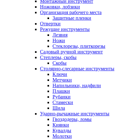
Монтажный инструмент
Ножовки, лобзики
Организация рабочего места
Защитные пленки
Отвертки
Режущие инструменты
Лезвия
Ножи
Стеклорезы, плиткорезы
Садовый ручной инструмент
Степлеры, скобы
Скобы
Столярно-слесарные инструменты
Ключи
Метчики
Напильники, надфили
Плашки
Рубанки
Стамески
Шила
Ударно-рычажные инструменты
Гвоздодеры, ломы
Киянки
Кувалды
Молотки