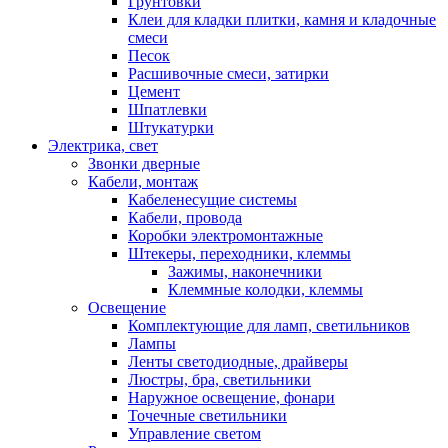
Грунтовки
Клеи для кладки плитки, камня и кладочные
смеси
Песок
Расшивочные смеси, затирки
Цемент
Шпатлевки
Штукатурки
Электрика, свет
Звонки дверные
Кабели, монтаж
Кабеленесущие системы
Кабели, провода
Коробки электромонтажные
Штекеры, переходники, клеммы
Зажимы, наконечники
Клеммные колодки, клеммы
Освещение
Комплектующие для ламп, светильников
Лампы
Ленты светодиодные, драйверы
Люстры, бра, светильники
Наружное освещение, фонари
Точечные светильники
Управление светом