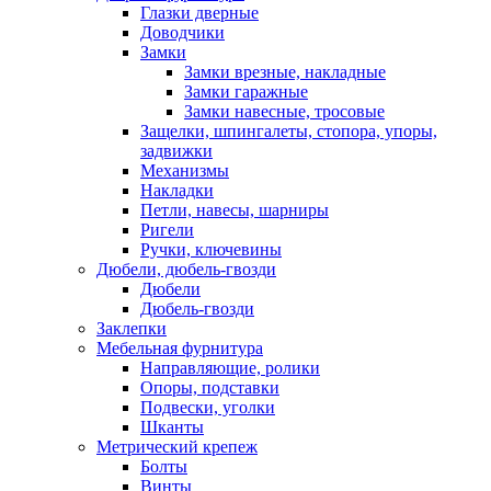
Глазки дверные
Доводчики
Замки
Замки врезные, накладные
Замки гаражные
Замки навесные, тросовые
Защелки, шпингалеты, стопора, упоры,
задвижки
Механизмы
Накладки
Петли, навесы, шарниры
Ригели
Ручки, ключевины
Дюбели, дюбель-гвозди
Дюбели
Дюбель-гвозди
Заклепки
Мебельная фурнитура
Направляющие, ролики
Опоры, подставки
Подвески, уголки
Шканты
Метрический крепеж
Болты
Винты