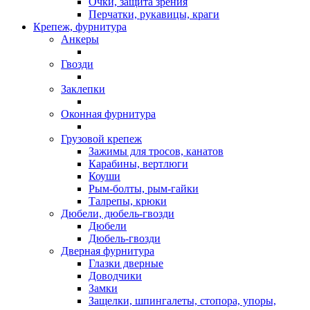
Очки, защита зрения
Перчатки, рукавицы, краги
Крепеж, фурнитура
Анкеры
Гвозди
Заклепки
Оконная фурнитура
Грузовой крепеж
Зажимы для тросов, канатов
Карабины, вертлюги
Коуши
Рым-болты, рым-гайки
Талрепы, крюки
Дюбели, дюбель-гвозди
Дюбели
Дюбель-гвозди
Дверная фурнитура
Глазки дверные
Доводчики
Замки
Защелки, шпингалеты, стопора, упоры,