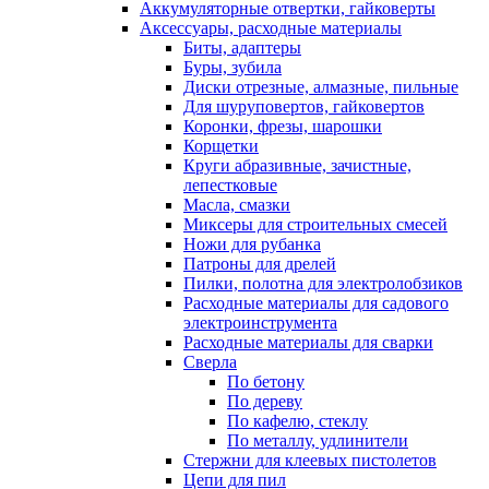
Аккумуляторные отвертки, гайковерты
Аксессуары, расходные материалы
Биты, адаптеры
Буры, зубила
Диски отрезные, алмазные, пильные
Для шуруповертов, гайковертов
Коронки, фрезы, шарошки
Корщетки
Круги абразивные, зачистные,
лепестковые
Масла, смазки
Миксеры для строительных смесей
Ножи для рубанка
Патроны для дрелей
Пилки, полотна для электролобзиков
Расходные материалы для садового
электроинструмента
Расходные материалы для сварки
Сверла
По бетону
По дереву
По кафелю, стеклу
По металлу, удлинители
Стержни для клеевых пистолетов
Цепи для пил