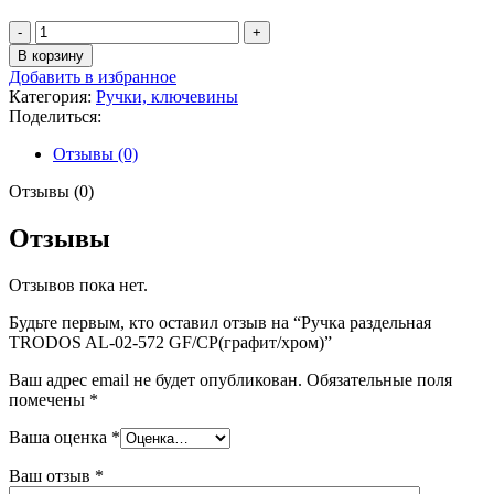
Количество
товара
В корзину
Ручка
Добавить в избранное
раздельная
Категория:
Ручки, ключевины
TRODOS
Поделиться:
AL-
02-
Отзывы (0)
572
GF/CP(графит/
Отзывы (0)
хром)
Отзывы
Отзывов пока нет.
Будьте первым, кто оставил отзыв на “Ручка раздельная
TRODOS AL-02-572 GF/CP(графит/хром)”
Ваш адрес email не будет опубликован.
Обязательные поля
помечены
*
Ваша оценка
*
Ваш отзыв
*