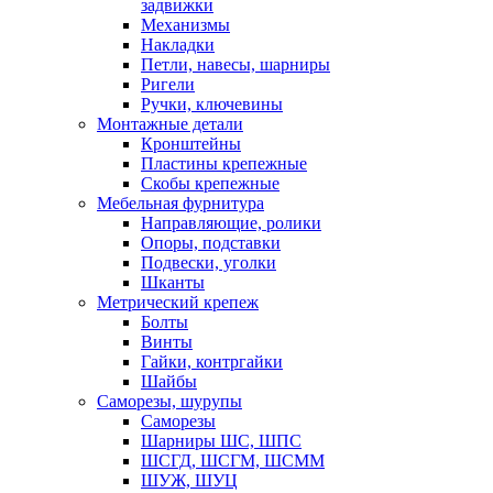
задвижки
Механизмы
Накладки
Петли, навесы, шарниры
Ригели
Ручки, ключевины
Монтажные детали
Кронштейны
Пластины крепежные
Скобы крепежные
Мебельная фурнитура
Направляющие, ролики
Опоры, подставки
Подвески, уголки
Шканты
Метрический крепеж
Болты
Винты
Гайки, контргайки
Шайбы
Саморезы, шурупы
Саморезы
Шарниры ШС, ШПС
ШСГД, ШСГМ, ШСММ
ШУЖ, ШУЦ