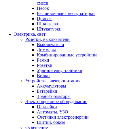
смеси
Песок
Расшивочные смеси, затирки
Цемент
Шпатлевки
Штукатурки
Электрика, свет
Розетки, выключатели
Выключатели
Диммеры
Комбинированные устройства
Рамки
Розетки
Удлинители, тройники
Вилки
Устройства электропитания
Аккумуляторы
Батарейки
Трансформаторы
Электрощитовое оборудование
Din-рейки
Автоматы, УЗО
Счетчики электроэнергии
Щитки, боксы
Освещение