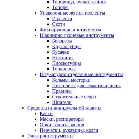
Топорища, ручки, клинья
Топоры
Упаковочные ленты, изоленты
Изолента
Скотч
Фиксирующие инструменты
Шарнирно-губцевые инструменты
Бокорезы
Круглогубцы
Кусачки
Ножницы
Плоскогубцы
Тонконосы
Штукатурно-отделочные инструменты
Кельмы, мастерки
Пистолеты для герметика, пены
Правилы
Строительные ведра
Шпатели
Средства индивидуальной защиты
Каски
Маски, респираторы
Очки, защита зрения
Перчатки, рукавицы, краги
Электроинструменты