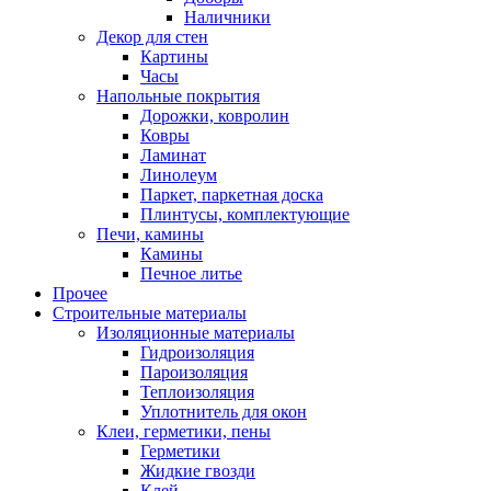
Наличники
Декор для стен
Картины
Часы
Напольные покрытия
Дорожки, ковролин
Ковры
Ламинат
Линолеум
Паркет, паркетная доска
Плинтусы, комплектующие
Печи, камины
Камины
Печное литье
Прочее
Строительные материалы
Изоляционные материалы
Гидроизоляция
Пароизоляция
Теплоизоляция
Уплотнитель для окон
Клеи, герметики, пены
Герметики
Жидкие гвозди
Клей