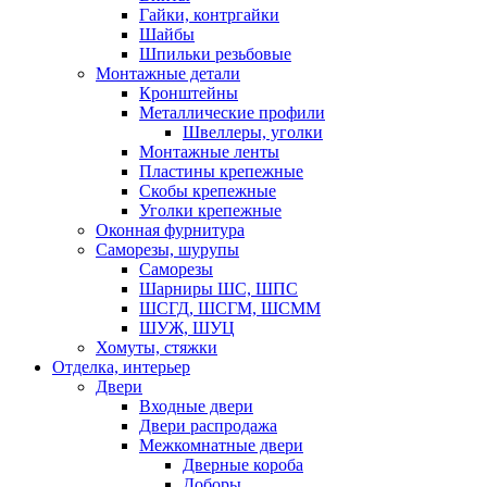
Гайки, контргайки
Шайбы
Шпильки резьбовые
Монтажные детали
Кронштейны
Металлические профили
Швеллеры, уголки
Монтажные ленты
Пластины крепежные
Скобы крепежные
Уголки крепежные
Оконная фурнитура
Саморезы, шурупы
Саморезы
Шарниры ШС, ШПС
ШСГД, ШСГМ, ШСММ
ШУЖ, ШУЦ
Хомуты, стяжки
Отделка, интерьер
Двери
Входные двери
Двери распродажа
Межкомнатные двери
Дверные короба
Доборы