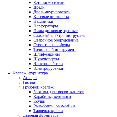
Бетоносмесители
Дрели
Дрели-шуруповерты
Клеевые пистолеты
Паяльники
Перфораторы
Пилы дисковые, цепные
Садовый электроинструмент
Сварочное оборудование
Строительные фены
Точильный инструмент
Шлифмашины
Шуруповерты
Электролобзики
Электрорубанки
Крепеж, фурнитура
Анкеры
Гвозди
Грузовой крепеж
Зажимы для тросов, канатов
Карабины, вертлюги
Коуши
Рым-болты, рым-гайки
Талрепы, крюки
Дверная фурнитура