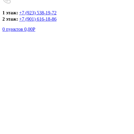
1 этаж:
+7 (923) 538-19-72
2 этаж:
+7 (901) 616-18-86
0
пунктов
0,00
Р