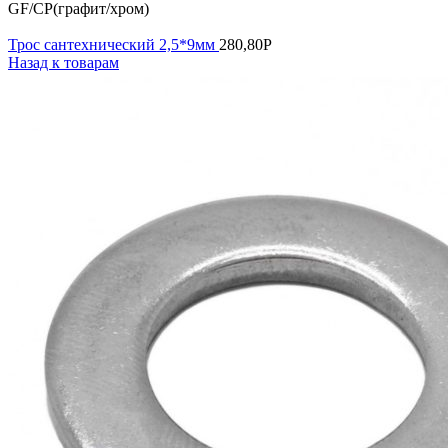
GF/CP(графит/хром)
Трос сантехнический 2,5*9мм
280,80
Р
Назад к товарам