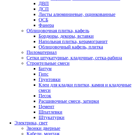
ДВП
ДСП
Листы алюминиевые, оцинкованные
ОСБ
Фанера
Облицовочная плитка, кафель
Бордюры, декоры, вставки
Напольная плитка, керамогранит
Облицовочный кафель, плитка
Пиломатериал
Сетки штукатурные, кладочные, сетка-рабица
Строительные смеси
Битум
Гипс
Грунтовки
Клеи для кладки плитки, камня и кладочные
смеси
Песок
Расшивочные смеси, затирки
Цемент
Шпатлевки
Штукатурки
Электрика, свет
Звонки дверные
Кабели, монтаж