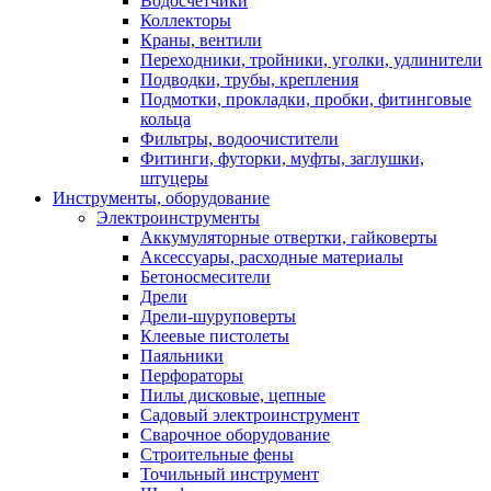
Водосчетчики
Коллекторы
Краны, вентили
Переходники, тройники, уголки, удлинители
Подводки, трубы, крепления
Подмотки, прокладки, пробки, фитинговые
кольца
Фильтры, водоочистители
Фитинги, футорки, муфты, заглушки,
штуцеры
Инструменты, оборудование
Электроинструменты
Аккумуляторные отвертки, гайковерты
Аксессуары, расходные материалы
Бетоносмесители
Дрели
Дрели-шуруповерты
Клеевые пистолеты
Паяльники
Перфораторы
Пилы дисковые, цепные
Садовый электроинструмент
Сварочное оборудование
Строительные фены
Точильный инструмент