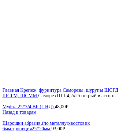
Увеличить
Главная
Крепеж, фурнитура
Саморезы, шурупы
ШСГД,
ШСГМ, ШСММ
Саморез ПШ 4,2х25 острый в ассорт.
Муфта 25*3/4 ВР (ПНД)
48,00
Р
Назад к товарам
Шарошки абразив.(по металлу)хвостовик
6мм,тропеция25*20мм
93,00
Р