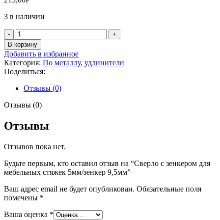
3 в наличии
Количество
товара
В корзину
Сверло
Добавить в избранное
с
Категория:
По металлу, удлинители
зенкером
Поделиться:
для
мебельных
Отзывы (0)
стяжек
5мм/
Отзывы (0)
зенкер
9,5мм
Отзывы
Отзывов пока нет.
Будьте первым, кто оставил отзыв на “Сверло с зенкером для
мебельных стяжек 5мм/зенкер 9,5мм”
Ваш адрес email не будет опубликован.
Обязательные поля
помечены
*
Ваша оценка
*