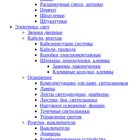
Расшивочные смеси, затирки
Цемент
Шпатлевки
Штукатурки
Электрика, свет
Звонки дверные
Кабели, монтаж
Кабеленесущие системы
Кабели, провода
Коробки электромонтажные
Штекеры, переходники, клеммы
Зажимы, наконечники
Клеммные колодки, клеммы
Освещение
Комплектующие для ламп, светильников
Лампы
Ленты светодиодные, драйверы
Люстры, бра, светильники
Наружное освещение, фонари
Точечные светильники
Управление светом
Розетки, выключатели
Выключатели
Диммеры
Комбинированные устройства