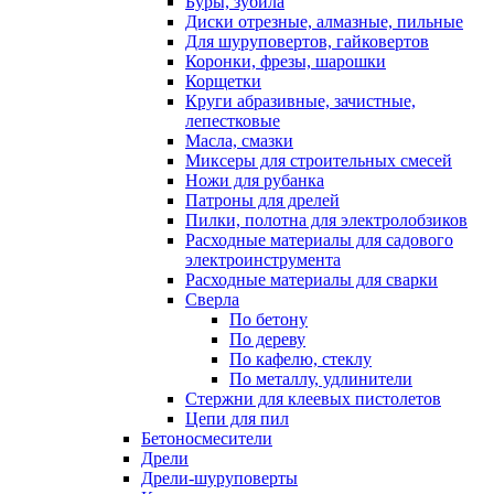
Буры, зубила
Диски отрезные, алмазные, пильные
Для шуруповертов, гайковертов
Коронки, фрезы, шарошки
Корщетки
Круги абразивные, зачистные,
лепестковые
Масла, смазки
Миксеры для строительных смесей
Ножи для рубанка
Патроны для дрелей
Пилки, полотна для электролобзиков
Расходные материалы для садового
электроинструмента
Расходные материалы для сварки
Сверла
По бетону
По дереву
По кафелю, стеклу
По металлу, удлинители
Стержни для клеевых пистолетов
Цепи для пил
Бетоносмесители
Дрели
Дрели-шуруповерты