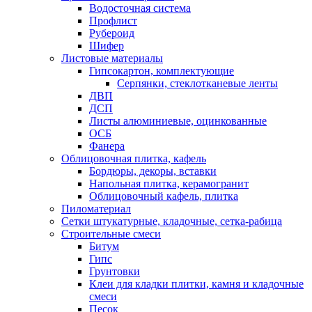
Водосточная система
Профлист
Рубероид
Шифер
Листовые материалы
Гипсокартон, комплектующие
Серпянки, стеклотканевые ленты
ДВП
ДСП
Листы алюминиевые, оцинкованные
ОСБ
Фанера
Облицовочная плитка, кафель
Бордюры, декоры, вставки
Напольная плитка, керамогранит
Облицовочный кафель, плитка
Пиломатериал
Сетки штукатурные, кладочные, сетка-рабица
Строительные смеси
Битум
Гипс
Грунтовки
Клеи для кладки плитки, камня и кладочные
смеси
Песок