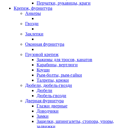
Перчатки, рукавицы, краги
Крепеж, фурнитура
Анкеры
Гвозди
Заклепки
Оконная фурнитура
Грузовой крепеж
Зажимы для тросов, канатов
Карабины, вертлюги
Коуши
Рым-болты, рым-гайки
Талрепы, крюки
Дюбели, дюбель-гвозди
Дюбели
Дюбель-гвозди
Дверная фурнитура
Глазки дверные
Доводчики
Замки
Защелки, шпингалеты, стопора, упоры,
задвижки