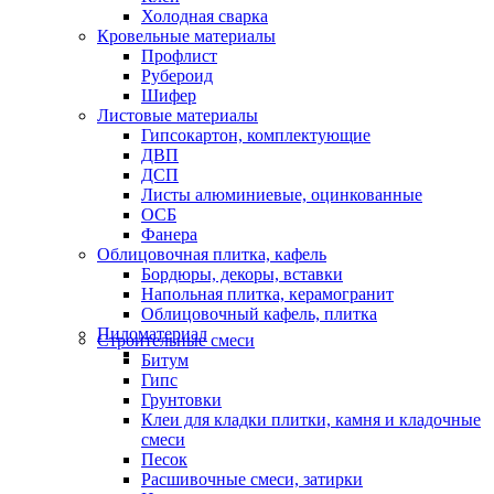
Холодная сварка
Кровельные материалы
Профлист
Рубероид
Шифер
Листовые материалы
Гипсокартон, комплектующие
ДВП
ДСП
Листы алюминиевые, оцинкованные
ОСБ
Фанера
Облицовочная плитка, кафель
Бордюры, декоры, вставки
Напольная плитка, керамогранит
Облицовочный кафель, плитка
Пиломатериал
Строительные смеси
Битум
Гипс
Грунтовки
Клеи для кладки плитки, камня и кладочные
смеси
Песок
Расшивочные смеси, затирки