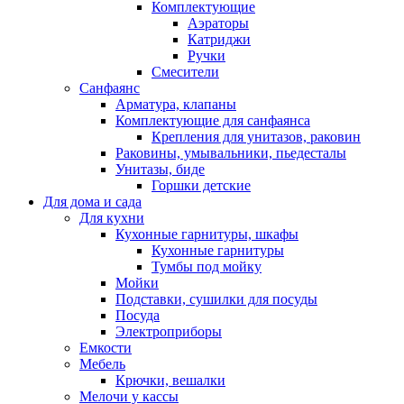
Комплектующие
Аэраторы
Катриджи
Ручки
Смесители
Санфаянс
Арматура, клапаны
Комплектующие для санфаянса
Крепления для унитазов, раковин
Раковины, умывальники, пьедесталы
Унитазы, биде
Горшки детские
Для дома и сада
Для кухни
Кухонные гарнитуры, шкафы
Кухонные гарнитуры
Тумбы под мойку
Мойки
Подставки, сушилки для посуды
Посуда
Электроприборы
Емкости
Мебель
Крючки, вешалки
Мелочи у кассы