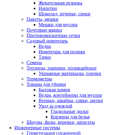
Жевательная резинка
Напитки
Шоколад, печенье, снеки
Пакеты, мешки
Мешки для мусора
Почтовые ящики
Противомоскитные сетки
Садовый инвентарь
Ведра
Инвентарь для полива
Тачки
Семена
Теплицы, парники, поликарбонат
Укрывные материалы, пленки
Термометры
Товары для уборки
Бытовая химия
Ведра, контейнеры для мусора
Веники, швабры, совки, щетки
Уход за одеждой
Гладильные доски
Корзины для белья
Шнуры, фалы, веревки, шпагаты
Инженерные системы
Герметизация соединений