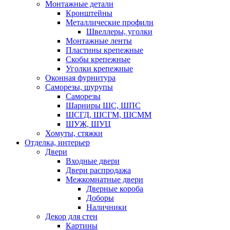
Монтажные детали
Кронштейны
Металлические профили
Швеллеры, уголки
Монтажные ленты
Пластины крепежные
Скобы крепежные
Уголки крепежные
Оконная фурнитура
Саморезы, шурупы
Саморезы
Шарниры ШС, ШПС
ШСГД, ШСГМ, ШСММ
ШУЖ, ШУЦ
Хомуты, стяжки
Отделка, интерьер
Двери
Входные двери
Двери распродажа
Межкомнатные двери
Дверные короба
Доборы
Наличники
Декор для стен
Картины