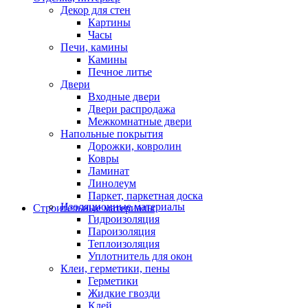
Декор для стен
Картины
Часы
Печи, камины
Камины
Печное литье
Двери
Входные двери
Двери распродажа
Межкомнатные двери
Напольные покрытия
Дорожки, ковролин
Ковры
Ламинат
Линолеум
Паркет, паркетная доска
Изоляционные материалы
Строительные материалы
Гидроизоляция
Пароизоляция
Теплоизоляция
Уплотнитель для окон
Клеи, герметики, пены
Герметики
Жидкие гвозди
Клей