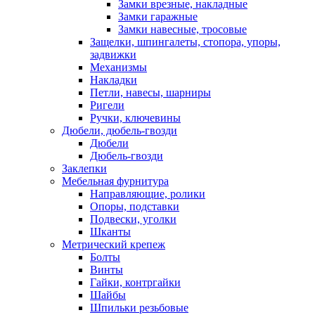
Замки врезные, накладные
Замки гаражные
Замки навесные, тросовые
Защелки, шпингалеты, стопора, упоры,
задвижки
Механизмы
Накладки
Петли, навесы, шарниры
Ригели
Ручки, ключевины
Дюбели, дюбель-гвозди
Дюбели
Дюбель-гвозди
Заклепки
Мебельная фурнитура
Направляющие, ролики
Опоры, подставки
Подвески, уголки
Шканты
Метрический крепеж
Болты
Винты
Гайки, контргайки
Шайбы
Шпильки резьбовые