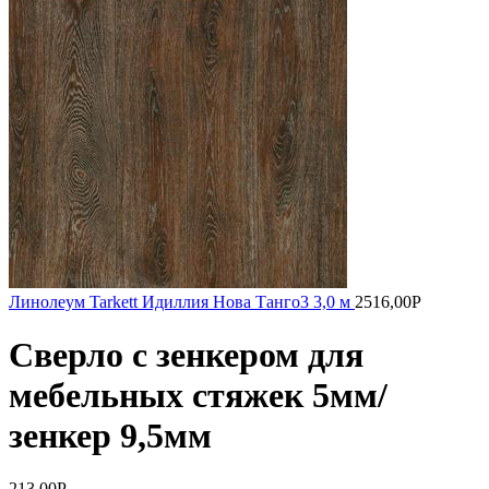
Линолеум Tarkett Идиллия Нова Танго3 3,0 м
2516,00
Р
Сверло с зенкером для
мебельных стяжек 5мм/
зенкер 9,5мм
213,00
Р