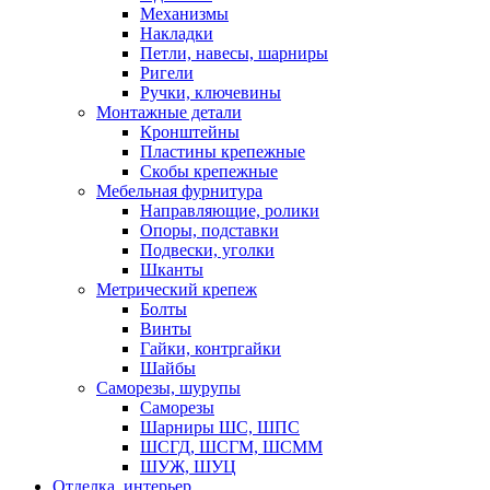
Механизмы
Накладки
Петли, навесы, шарниры
Ригели
Ручки, ключевины
Монтажные детали
Кронштейны
Пластины крепежные
Скобы крепежные
Мебельная фурнитура
Направляющие, ролики
Опоры, подставки
Подвески, уголки
Шканты
Метрический крепеж
Болты
Винты
Гайки, контргайки
Шайбы
Саморезы, шурупы
Саморезы
Шарниры ШС, ШПС
ШСГД, ШСГМ, ШСММ
ШУЖ, ШУЦ
Отделка, интерьер