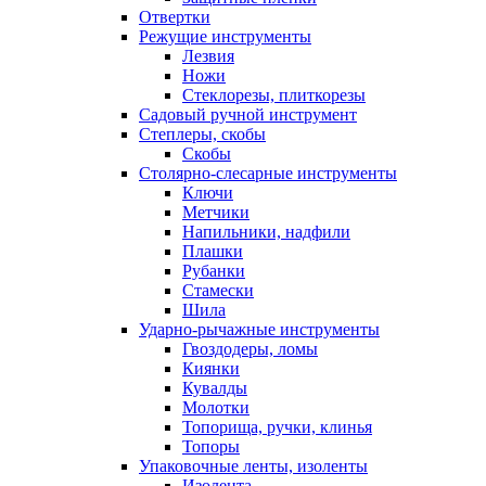
Отвертки
Режущие инструменты
Лезвия
Ножи
Стеклорезы, плиткорезы
Садовый ручной инструмент
Степлеры, скобы
Скобы
Столярно-слесарные инструменты
Ключи
Метчики
Напильники, надфили
Плашки
Рубанки
Стамески
Шила
Ударно-рычажные инструменты
Гвоздодеры, ломы
Киянки
Кувалды
Молотки
Топорища, ручки, клинья
Топоры
Упаковочные ленты, изоленты
Изолента