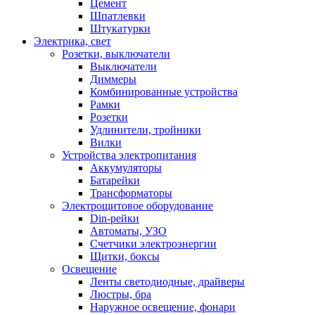
Цемент
Шпатлевки
Штукатурки
Электрика, свет
Розетки, выключатели
Выключатели
Диммеры
Комбинированные устройства
Рамки
Розетки
Удлинители, тройники
Вилки
Устройства электропитания
Аккумуляторы
Батарейки
Трансформаторы
Электрощитовое оборудование
Din-рейки
Автоматы, УЗО
Счетчики электроэнергии
Щитки, боксы
Освещение
Ленты светодиодные, драйверы
Люстры, бра
Наружное освещение, фонари