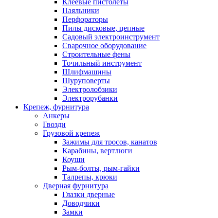
Клеевые пистолеты
Паяльники
Перфораторы
Пилы дисковые, цепные
Садовый электроинструмент
Сварочное оборудование
Строительные фены
Точильный инструмент
Шлифмашины
Шуруповерты
Электролобзики
Электрорубанки
Крепеж, фурнитура
Анкеры
Гвозди
Грузовой крепеж
Зажимы для тросов, канатов
Карабины, вертлюги
Коуши
Рым-болты, рым-гайки
Талрепы, крюки
Дверная фурнитура
Глазки дверные
Доводчики
Замки