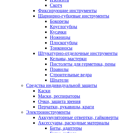
Скотч
Фиксирующие инструменты
Шарнирно-губцевые инструменты
Бокорезы
Круглогубцы
Кусачки
Ножницы
Плоскогубцы
Тонконосы
Штукатурно-отделочные инструменты
Кельмы, мастерки
Пистолеты для герметика, пены
Правилы
Строительные ведра
Шпатели
Средства индивидуальной защиты
Каски
Маски, респираторы
Очки, защита зрения
Перчатки, рукавицы, краги
Электроинструменты
Аккумуляторные отвертки, гайковерты
Аксессуары, расходные материалы
Биты, адаптеры