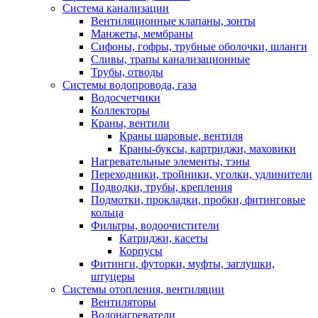
Система канализации
Вентиляционные клапаны, зонты
Манжеты, мембраны
Сифоны, гофры, трубные оболочки, шланги
Сливы, трапы канализационные
Трубы, отводы
Системы водопровода, газа
Водосчетчики
Коллекторы
Краны, вентили
Краны шаровые, вентиля
Краны-буксы, картриджи, маховики
Нагревательные элементы, тэны
Переходники, тройники, уголки, удлинители
Подводки, трубы, крепления
Подмотки, прокладки, пробки, фитинговые
кольца
Фильтры, водоочистители
Катриджи, касеты
Корпусы
Фитинги, футорки, муфты, заглушки,
штуцеры
Системы отопления, вентиляции
Вентиляторы
Водонагреватели