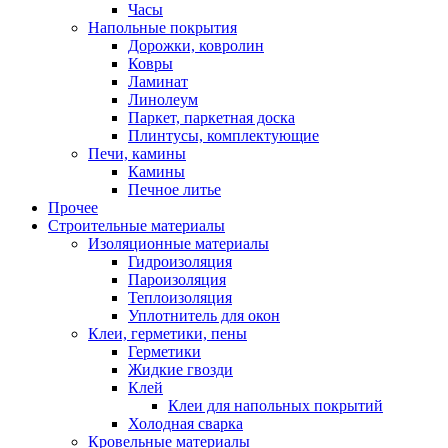
Часы
Напольные покрытия
Дорожки, ковролин
Ковры
Ламинат
Линолеум
Паркет, паркетная доска
Плинтусы, комплектующие
Печи, камины
Камины
Печное литье
Прочее
Строительные материалы
Изоляционные материалы
Гидроизоляция
Пароизоляция
Теплоизоляция
Уплотнитель для окон
Клеи, герметики, пены
Герметики
Жидкие гвозди
Клей
Клеи для напольных покрытий
Холодная сварка
Кровельные материалы