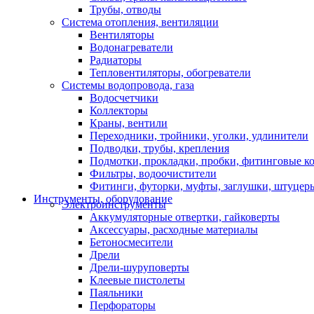
Трубы, отводы
Система отопления, вентиляции
Вентиляторы
Водонагреватели
Радиаторы
Тепловентиляторы, обогреватели
Системы водопровода, газа
Водосчетчики
Коллекторы
Краны, вентили
Переходники, тройники, уголки, удлинители
Подводки, трубы, крепления
Подмотки, прокладки, пробки, фитинговые к
Фильтры, водоочистители
Фитинги, футорки, муфты, заглушки, штуцер
Инструменты, оборудование
Электроинструменты
Аккумуляторные отвертки, гайковерты
Аксессуары, расходные материалы
Бетоносмесители
Дрели
Дрели-шуруповерты
Клеевые пистолеты
Паяльники
Перфораторы