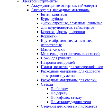
Электроинструменты
Аккумуляторные отвертки, гайковерты
Аксессуары, расходные материалы
Биты, адаптеры
Буры, зубила
Диски отрезные, алмазные, пильные
Для шуруповертов, гайковертов
Коронки, фрезы, шарошки
Корщетки
Круги абразивные, зачистные,
лепестковые
Масла, смазки
Миксеры для строительных смесей
Ножи для рубанка
Патроны для дрелей
Пилки, полотна для электролобзиков
Расходные материалы для садового
электроинструмента
Расходные материалы для сварки
Сверла
По бетону
По дереву
По кафелю, стеклу
По металлу, удлинители
Стержни для клеевых пистолетов