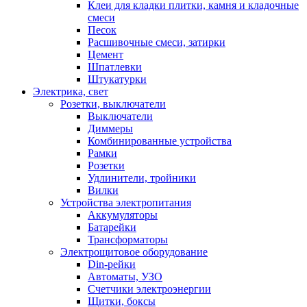
Клеи для кладки плитки, камня и кладочные
смеси
Песок
Расшивочные смеси, затирки
Цемент
Шпатлевки
Штукатурки
Электрика, свет
Розетки, выключатели
Выключатели
Диммеры
Комбинированные устройства
Рамки
Розетки
Удлинители, тройники
Вилки
Устройства электропитания
Аккумуляторы
Батарейки
Трансформаторы
Электрощитовое оборудование
Din-рейки
Автоматы, УЗО
Счетчики электроэнергии
Щитки, боксы