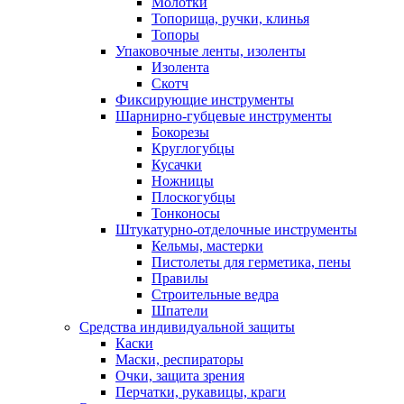
Молотки
Топорища, ручки, клинья
Топоры
Упаковочные ленты, изоленты
Изолента
Скотч
Фиксирующие инструменты
Шарнирно-губцевые инструменты
Бокорезы
Круглогубцы
Кусачки
Ножницы
Плоскогубцы
Тонконосы
Штукатурно-отделочные инструменты
Кельмы, мастерки
Пистолеты для герметика, пены
Правилы
Строительные ведра
Шпатели
Средства индивидуальной защиты
Каски
Маски, респираторы
Очки, защита зрения
Перчатки, рукавицы, краги