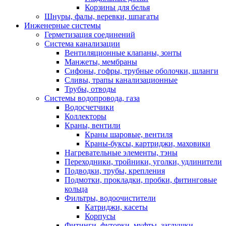
Корзины для белья
Шнуры, фалы, веревки, шпагаты
Инженерные системы
Герметизация соединений
Система канализации
Вентиляционные клапаны, зонты
Манжеты, мембраны
Сифоны, гофры, трубные оболочки, шланги
Сливы, трапы канализационные
Трубы, отводы
Системы водопровода, газа
Водосчетчики
Коллекторы
Краны, вентили
Краны шаровые, вентиля
Краны-буксы, картриджи, маховики
Нагревательные элементы, тэны
Переходники, тройники, уголки, удлинители
Подводки, трубы, крепления
Подмотки, прокладки, пробки, фитинговые
кольца
Фильтры, водоочистители
Катриджи, касеты
Корпусы
Фитинги, футорки, муфты, заглушки,