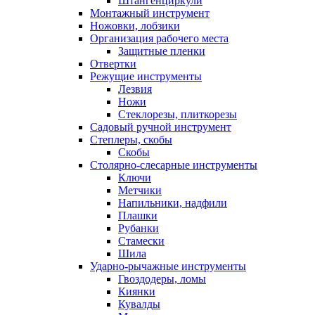
Штангенциркули
Монтажный инструмент
Ножовки, лобзики
Организация рабочего места
Защитные пленки
Отвертки
Режущие инструменты
Лезвия
Ножи
Стеклорезы, плиткорезы
Садовый ручной инструмент
Степлеры, скобы
Скобы
Столярно-слесарные инструменты
Ключи
Метчики
Напильники, надфили
Плашки
Рубанки
Стамески
Шила
Ударно-рычажные инструменты
Гвоздодеры, ломы
Киянки
Кувалды