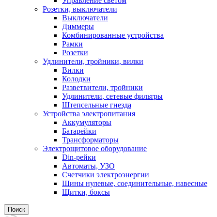
Управление светом
Розетки, выключатели
Выключатели
Диммеры
Комбинированные устройства
Рамки
Розетки
Удлинители, тройники, вилки
Вилки
Колодки
Разветвители, тройники
Удлинители, сетевые фильтры
Штепсельные гнезда
Устройства электропитания
Аккумуляторы
Батарейки
Трансформаторы
Электрощитовое оборудование
Din-рейки
Автоматы, УЗО
Счетчики электроэнергии
Шины нулевые, соединительные, навесные
Щитки, боксы
Поиск