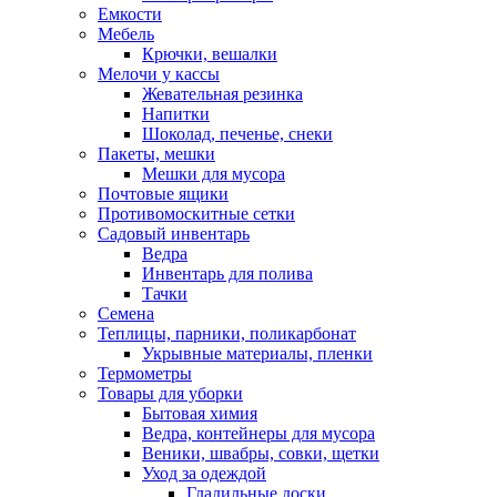
Емкости
Мебель
Крючки, вешалки
Мелочи у кассы
Жевательная резинка
Напитки
Шоколад, печенье, снеки
Пакеты, мешки
Мешки для мусора
Почтовые ящики
Противомоскитные сетки
Садовый инвентарь
Ведра
Инвентарь для полива
Тачки
Семена
Теплицы, парники, поликарбонат
Укрывные материалы, пленки
Термометры
Товары для уборки
Бытовая химия
Ведра, контейнеры для мусора
Веники, швабры, совки, щетки
Уход за одеждой
Гладильные доски