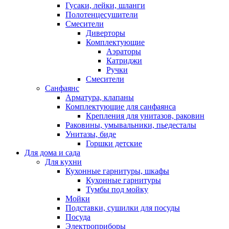
Гусаки, лейки, шланги
Полотенцесушители
Смесители
Диверторы
Комплектующие
Аэраторы
Катриджи
Ручки
Смесители
Санфаянс
Арматура, клапаны
Комплектующие для санфаянса
Крепления для унитазов, раковин
Раковины, умывальники, пьедесталы
Унитазы, биде
Горшки детские
Для дома и сада
Для кухни
Кухонные гарнитуры, шкафы
Кухонные гарнитуры
Тумбы под мойку
Мойки
Подставки, сушилки для посуды
Посуда
Электроприборы