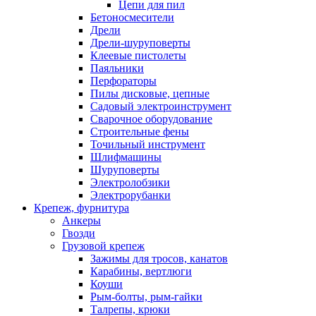
Цепи для пил
Бетоносмесители
Дрели
Дрели-шуруповерты
Клеевые пистолеты
Паяльники
Перфораторы
Пилы дисковые, цепные
Садовый электроинструмент
Сварочное оборудование
Строительные фены
Точильный инструмент
Шлифмашины
Шуруповерты
Электролобзики
Электрорубанки
Крепеж, фурнитура
Анкеры
Гвозди
Грузовой крепеж
Зажимы для тросов, канатов
Карабины, вертлюги
Коуши
Рым-болты, рым-гайки
Талрепы, крюки