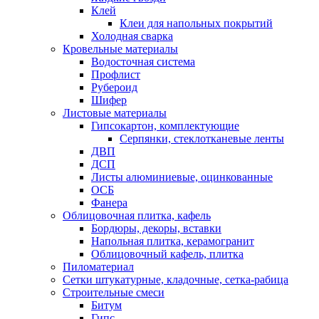
Клей
Клеи для напольных покрытий
Холодная сварка
Кровельные материалы
Водосточная система
Профлист
Рубероид
Шифер
Листовые материалы
Гипсокартон, комплектующие
Серпянки, стеклотканевые ленты
ДВП
ДСП
Листы алюминиевые, оцинкованные
ОСБ
Фанера
Облицовочная плитка, кафель
Бордюры, декоры, вставки
Напольная плитка, керамогранит
Облицовочный кафель, плитка
Пиломатериал
Сетки штукатурные, кладочные, сетка-рабица
Строительные смеси
Битум
Гипс