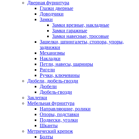
Дверная фурнитура
Глазки дверные
Доводчики
Замки
Замки врезные, накладные
Замки гаражные
Замки навесные, тросовые
Защелки, шпингалеты, стопора, упоры,
задвижки
Механизмы
Накладки
Петли, навесы, шарниры
Ригели
Ручки, ключевины
Дюбели, дюбель-гвозди
Дюбели
Дюбель-гвозди
Заклепки
Мебельная фурнитура
Направляющие, ролики
Опоры, подставки
Подвески, уголки
Шканты
Метрический крепеж
Болты