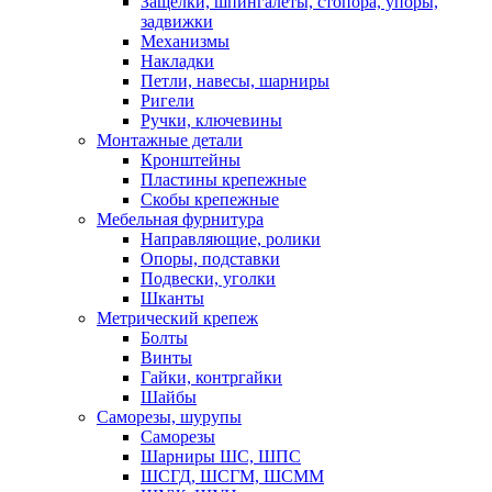
Защелки, шпингалеты, стопора, упоры,
задвижки
Механизмы
Накладки
Петли, навесы, шарниры
Ригели
Ручки, ключевины
Монтажные детали
Кронштейны
Пластины крепежные
Скобы крепежные
Мебельная фурнитура
Направляющие, ролики
Опоры, подставки
Подвески, уголки
Шканты
Метрический крепеж
Болты
Винты
Гайки, контргайки
Шайбы
Саморезы, шурупы
Саморезы
Шарниры ШС, ШПС
ШСГД, ШСГМ, ШСММ