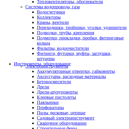
Тепловентиляторы, обогреватели
Системы водопровода, газа
Водосчетчики
Коллекторы
Краны, вентили
Переходники, тройники, уголки, удлинители
Подводки, трубы, крепления
Подмотки, прокладки, пробки, фитинговые
кольца
Фильтры, водоочистители
Фитинги, футорки, муфты, заглушки,
штуцеры
Инструменты, оборудование
Электроинструменты
Аккумуляторные отвертки, гайковерты
Аксессуары, расходные материалы
Бетоносмесители
Дрели
Дрели-шуруповерты
Клеевые пистолеты
Паяльники
Перфораторы
Пилы дисковые, цепные
Садовый электроинструмент
Сварочное оборудование
Строительные фены