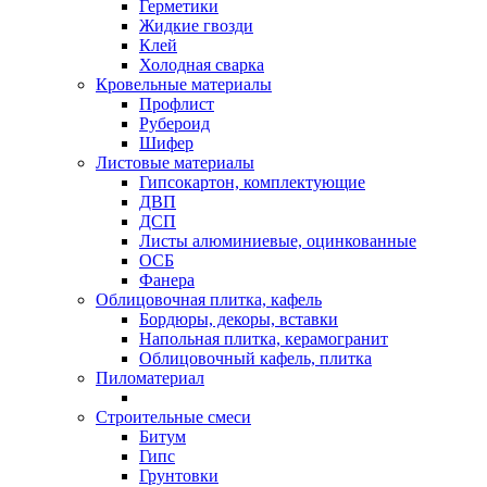
Герметики
Жидкие гвозди
Клей
Холодная сварка
Кровельные материалы
Профлист
Рубероид
Шифер
Листовые материалы
Гипсокартон, комплектующие
ДВП
ДСП
Листы алюминиевые, оцинкованные
ОСБ
Фанера
Облицовочная плитка, кафель
Бордюры, декоры, вставки
Напольная плитка, керамогранит
Облицовочный кафель, плитка
Пиломатериал
Строительные смеси
Битум
Гипс
Грунтовки