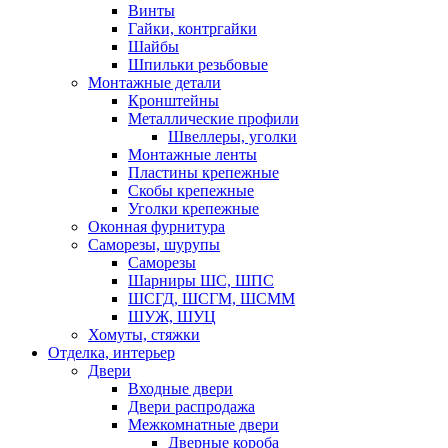
Винты
Гайки, контргайки
Шайбы
Шпильки резьбовые
Монтажные детали
Кронштейны
Металлические профили
Швеллеры, уголки
Монтажные ленты
Пластины крепежные
Скобы крепежные
Уголки крепежные
Оконная фурнитура
Саморезы, шурупы
Саморезы
Шарниры ШС, ШПС
ШСГД, ШСГМ, ШСММ
ШУЖ, ШУЦ
Хомуты, стяжки
Отделка, интерьер
Двери
Входные двери
Двери распродажа
Межкомнатные двери
Дверные короба