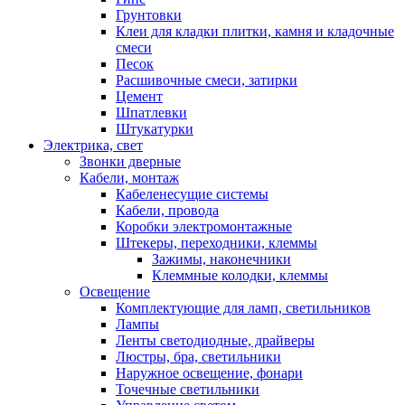
Грунтовки
Клеи для кладки плитки, камня и кладочные
смеси
Песок
Расшивочные смеси, затирки
Цемент
Шпатлевки
Штукатурки
Электрика, свет
Звонки дверные
Кабели, монтаж
Кабеленесущие системы
Кабели, провода
Коробки электромонтажные
Штекеры, переходники, клеммы
Зажимы, наконечники
Клеммные колодки, клеммы
Освещение
Комплектующие для ламп, светильников
Лампы
Ленты светодиодные, драйверы
Люстры, бра, светильники
Наружное освещение, фонари
Точечные светильники