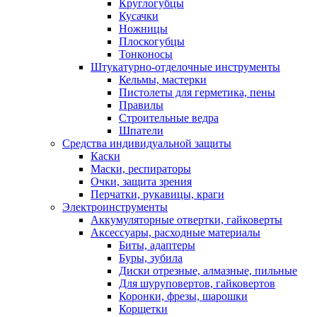
Круглогубцы
Кусачки
Ножницы
Плоскогубцы
Тонконосы
Штукатурно-отделочные инструменты
Кельмы, мастерки
Пистолеты для герметика, пены
Правилы
Строительные ведра
Шпатели
Средства индивидуальной защиты
Каски
Маски, респираторы
Очки, защита зрения
Перчатки, рукавицы, краги
Электроинструменты
Аккумуляторные отвертки, гайковерты
Аксессуары, расходные материалы
Биты, адаптеры
Буры, зубила
Диски отрезные, алмазные, пильные
Для шуруповертов, гайковертов
Коронки, фрезы, шарошки
Корщетки