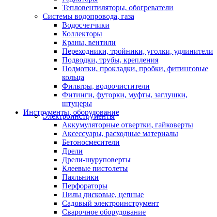
Тепловентиляторы, обогреватели
Системы водопровода, газа
Водосчетчики
Коллекторы
Краны, вентили
Переходники, тройники, уголки, удлинители
Подводки, трубы, крепления
Подмотки, прокладки, пробки, фитинговые
кольца
Фильтры, водоочистители
Фитинги, футорки, муфты, заглушки,
штуцеры
Инструменты, оборудование
Электроинструменты
Аккумуляторные отвертки, гайковерты
Аксессуары, расходные материалы
Бетоносмесители
Дрели
Дрели-шуруповерты
Клеевые пистолеты
Паяльники
Перфораторы
Пилы дисковые, цепные
Садовый электроинструмент
Сварочное оборудование