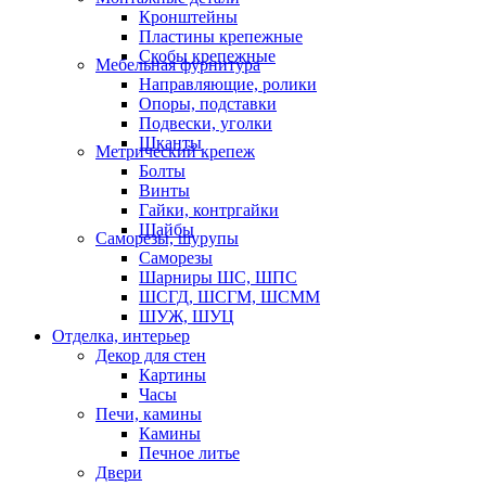
Кронштейны
Пластины крепежные
Скобы крепежные
Мебельная фурнитура
Направляющие, ролики
Опоры, подставки
Подвески, уголки
Шканты
Метрический крепеж
Болты
Винты
Гайки, контргайки
Шайбы
Саморезы, шурупы
Саморезы
Шарниры ШС, ШПС
ШСГД, ШСГМ, ШСММ
ШУЖ, ШУЦ
Отделка, интерьер
Декор для стен
Картины
Часы
Печи, камины
Камины
Печное литье
Двери