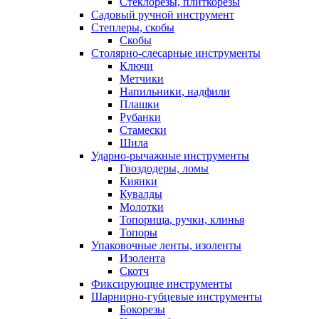
Стеклорезы, плиткорезы
Садовый ручной инструмент
Степлеры, скобы
Скобы
Столярно-слесарные инструменты
Ключи
Метчики
Напильники, надфили
Плашки
Рубанки
Стамески
Шила
Ударно-рычажные инструменты
Гвоздодеры, ломы
Киянки
Кувалды
Молотки
Топорища, ручки, клинья
Топоры
Упаковочные ленты, изоленты
Изолента
Скотч
Фиксирующие инструменты
Шарнирно-губцевые инструменты
Бокорезы