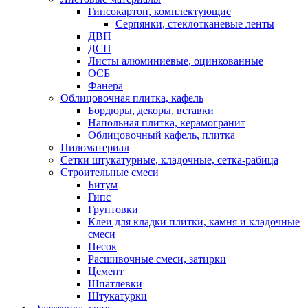
Гипсокартон, комплектующие
Серпянки, стеклотканевые ленты
ДВП
ДСП
Листы алюминиевые, оцинкованные
ОСБ
Фанера
Облицовочная плитка, кафель
Бордюры, декоры, вставки
Напольная плитка, керамогранит
Облицовочный кафель, плитка
Пиломатериал
Сетки штукатурные, кладочные, сетка-рабица
Строительные смеси
Битум
Гипс
Грунтовки
Клеи для кладки плитки, камня и кладочные
смеси
Песок
Расшивочные смеси, затирки
Цемент
Шпатлевки
Штукатурки