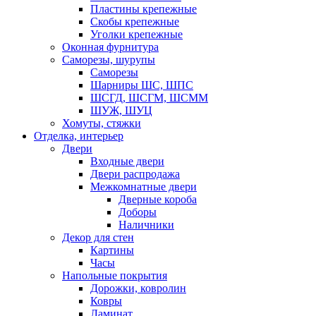
Пластины крепежные
Скобы крепежные
Уголки крепежные
Оконная фурнитура
Саморезы, шурупы
Саморезы
Шарниры ШС, ШПС
ШСГД, ШСГМ, ШСММ
ШУЖ, ШУЦ
Хомуты, стяжки
Отделка, интерьер
Двери
Входные двери
Двери распродажа
Межкомнатные двери
Дверные короба
Доборы
Наличники
Декор для стен
Картины
Часы
Напольные покрытия
Дорожки, ковролин
Ковры
Ламинат