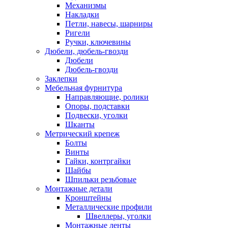
Механизмы
Накладки
Петли, навесы, шарниры
Ригели
Ручки, ключевины
Дюбели, дюбель-гвозди
Дюбели
Дюбель-гвозди
Заклепки
Мебельная фурнитура
Направляющие, ролики
Опоры, подставки
Подвески, уголки
Шканты
Метрический крепеж
Болты
Винты
Гайки, контргайки
Шайбы
Шпильки резьбовые
Монтажные детали
Кронштейны
Металлические профили
Швеллеры, уголки
Монтажные ленты