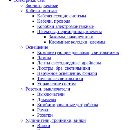
Электрика, свет
Звонки дверные
Кабели, монтаж
Кабеленесущие системы
Кабели, провода
Коробки электромонтажные
Штекеры, переходники, клеммы
Зажимы, наконечники
Клеммные колодки, клеммы
Освещение
Комплектующие для ламп, светильников
Лампы
Ленты светодиодные, драйверы
Люстры, бра, светильники
Наружное освещение, фонари
Точечные светильники
Управление светом
Розетки, выключатели
Выключатели
Диммеры
Комбинированные устройства
Рамки
Розетки
Удлинители, тройники, вилки
Вилки