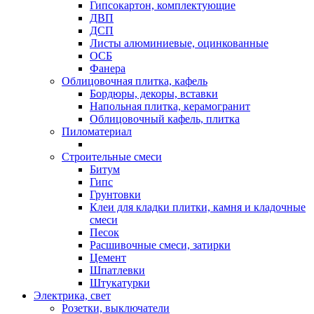
Гипсокартон, комплектующие
ДВП
ДСП
Листы алюминиевые, оцинкованные
ОСБ
Фанера
Облицовочная плитка, кафель
Бордюры, декоры, вставки
Напольная плитка, керамогранит
Облицовочный кафель, плитка
Пиломатериал
Строительные смеси
Битум
Гипс
Грунтовки
Клеи для кладки плитки, камня и кладочные
смеси
Песок
Расшивочные смеси, затирки
Цемент
Шпатлевки
Штукатурки
Электрика, свет
Розетки, выключатели