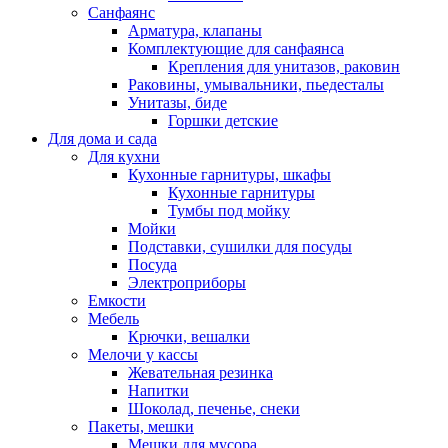
Санфаянс
Арматура, клапаны
Комплектующие для санфаянса
Крепления для унитазов, раковин
Раковины, умывальники, пьедесталы
Унитазы, биде
Горшки детские
Для дома и сада
Для кухни
Кухонные гарнитуры, шкафы
Кухонные гарнитуры
Тумбы под мойку
Мойки
Подставки, сушилки для посуды
Посуда
Электроприборы
Емкости
Мебель
Крючки, вешалки
Мелочи у кассы
Жевательная резинка
Напитки
Шоколад, печенье, снеки
Пакеты, мешки
Мешки для мусора