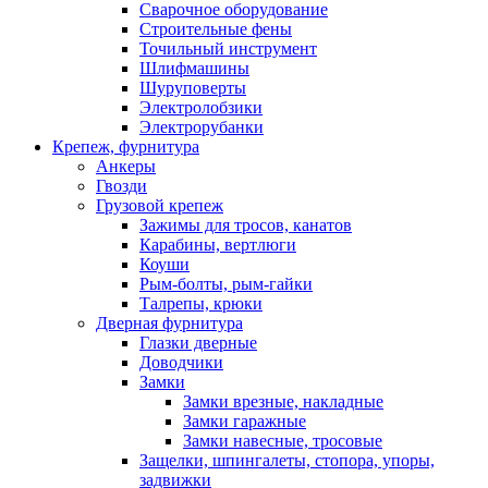
Сварочное оборудование
Строительные фены
Точильный инструмент
Шлифмашины
Шуруповерты
Электролобзики
Электрорубанки
Крепеж, фурнитура
Анкеры
Гвозди
Грузовой крепеж
Зажимы для тросов, канатов
Карабины, вертлюги
Коуши
Рым-болты, рым-гайки
Талрепы, крюки
Дверная фурнитура
Глазки дверные
Доводчики
Замки
Замки врезные, накладные
Замки гаражные
Замки навесные, тросовые
Защелки, шпингалеты, стопора, упоры,
задвижки