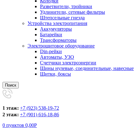
Колодки
Разветвители, тройники
Удлинители, сетевые фильтры
Штепсельные гнезда
Устройства электропитания
Аккумуляторы
Батарейки
Трансформаторы
Электрощитовое оборудование
Din-рейки
Автоматы, УЗО
Счетчики электроэнергии
Шины нулевые, соединительные, навесные
Щитки, боксы
Поиск
1 этаж:
+7 (923) 538-19-72
2 этаж:
+7 (901) 616-18-86
0
пунктов
0,00
Р