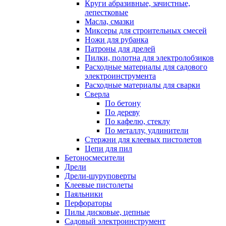
Круги абразивные, зачистные,
лепестковые
Масла, смазки
Миксеры для строительных смесей
Ножи для рубанка
Патроны для дрелей
Пилки, полотна для электролобзиков
Расходные материалы для садового
электроинструмента
Расходные материалы для сварки
Сверла
По бетону
По дереву
По кафелю, стеклу
По металлу, удлинители
Стержни для клеевых пистолетов
Цепи для пил
Бетоносмесители
Дрели
Дрели-шуруповерты
Клеевые пистолеты
Паяльники
Перфораторы
Пилы дисковые, цепные
Садовый электроинструмент