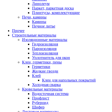
Линолеум
Паркет, паркетная доска
Плинтусы, комплектующие
Печи, камины
Камины
Печное литье
Прочее
Строительные материалы
Изоляционные материалы
Гидроизоляция
Пароизоляция
Теплоизоляция
Уплотнитель для окон
Клеи, герметики, пены
Герметики
Жидкие гвозди
Клей
Клеи для напольных покрытий
Холодная сварка
Кровельные материалы
Водосточная система
Профлист
Рубероид
Шифер
Листовые материалы