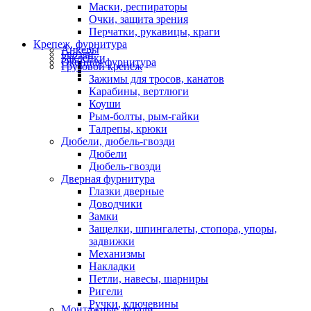
Маски, респираторы
Очки, защита зрения
Перчатки, рукавицы, краги
Крепеж, фурнитура
Анкеры
Гвозди
Заклепки
Оконная фурнитура
Грузовой крепеж
Зажимы для тросов, канатов
Карабины, вертлюги
Коуши
Рым-болты, рым-гайки
Талрепы, крюки
Дюбели, дюбель-гвозди
Дюбели
Дюбель-гвозди
Дверная фурнитура
Глазки дверные
Доводчики
Замки
Защелки, шпингалеты, стопора, упоры,
задвижки
Механизмы
Накладки
Петли, навесы, шарниры
Ригели
Ручки, ключевины
Монтажные детали