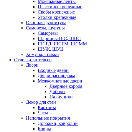
Монтажные ленты
Пластины крепежные
Скобы крепежные
Уголки крепежные
Оконная фурнитура
Саморезы, шурупы
Саморезы
Шарниры ШС, ШПС
ШСГД, ШСГМ, ШСММ
ШУЖ, ШУЦ
Хомуты, стяжки
Отделка, интерьер
Двери
Входные двери
Двери распродажа
Межкомнатные двери
Дверные короба
Доборы
Наличники
Декор для стен
Картины
Часы
Напольные покрытия
Дорожки, ковролин
Ковры