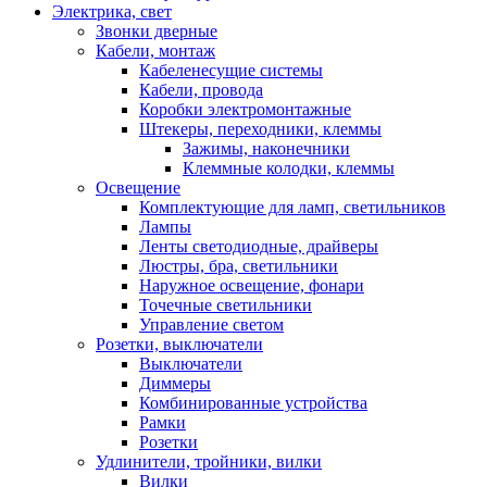
Электрика, свет
Звонки дверные
Кабели, монтаж
Кабеленесущие системы
Кабели, провода
Коробки электромонтажные
Штекеры, переходники, клеммы
Зажимы, наконечники
Клеммные колодки, клеммы
Освещение
Комплектующие для ламп, светильников
Лампы
Ленты светодиодные, драйверы
Люстры, бра, светильники
Наружное освещение, фонари
Точечные светильники
Управление светом
Розетки, выключатели
Выключатели
Диммеры
Комбинированные устройства
Рамки
Розетки
Удлинители, тройники, вилки
Вилки