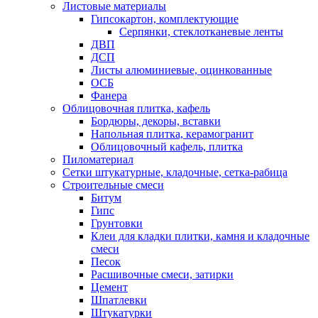
Листовые материалы
Гипсокартон, комплектующие
Серпянки, стеклотканевые ленты
ДВП
ДСП
Листы алюминиевые, оцинкованные
ОСБ
Фанера
Облицовочная плитка, кафель
Бордюры, декоры, вставки
Напольная плитка, керамогранит
Облицовочный кафель, плитка
Пиломатериал
Сетки штукатурные, кладочные, сетка-рабица
Строительные смеси
Битум
Гипс
Грунтовки
Клеи для кладки плитки, камня и кладочные
смеси
Песок
Расшивочные смеси, затирки
Цемент
Шпатлевки
Штукатурки