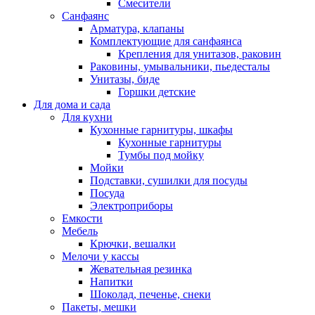
Смесители
Санфаянс
Арматура, клапаны
Комплектующие для санфаянса
Крепления для унитазов, раковин
Раковины, умывальники, пьедесталы
Унитазы, биде
Горшки детские
Для дома и сада
Для кухни
Кухонные гарнитуры, шкафы
Кухонные гарнитуры
Тумбы под мойку
Мойки
Подставки, сушилки для посуды
Посуда
Электроприборы
Емкости
Мебель
Крючки, вешалки
Мелочи у кассы
Жевательная резинка
Напитки
Шоколад, печенье, снеки
Пакеты, мешки