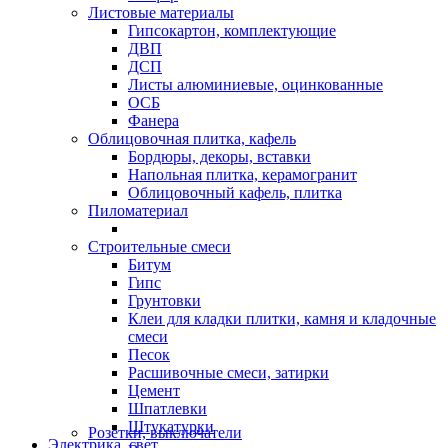
Листовые материалы
Гипсокартон, комплектующие
ДВП
ДСП
Листы алюминиевые, оцинкованные
ОСБ
Фанера
Облицовочная плитка, кафель
Бордюры, декоры, вставки
Напольная плитка, керамогранит
Облицовочный кафель, плитка
Пиломатериал
Строительные смеси
Битум
Гипс
Грунтовки
Клеи для кладки плитки, камня и кладочные
смеси
Песок
Расшивочные смеси, затирки
Цемент
Шпатлевки
Штукатурки
Розетки, выключатели
Электрика, свет