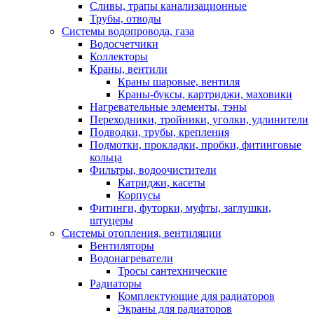
Сливы, трапы канализационные
Трубы, отводы
Системы водопровода, газа
Водосчетчики
Коллекторы
Краны, вентили
Краны шаровые, вентиля
Краны-буксы, картриджи, маховики
Нагревательные элементы, тэны
Переходники, тройники, уголки, удлинители
Подводки, трубы, крепления
Подмотки, прокладки, пробки, фитинговые
кольца
Фильтры, водоочистители
Катриджи, касеты
Корпусы
Фитинги, футорки, муфты, заглушки,
штуцеры
Системы отопления, вентиляции
Вентиляторы
Водонагреватели
Тросы сантехнические
Радиаторы
Комплектующие для радиаторов
Экраны для радиаторов