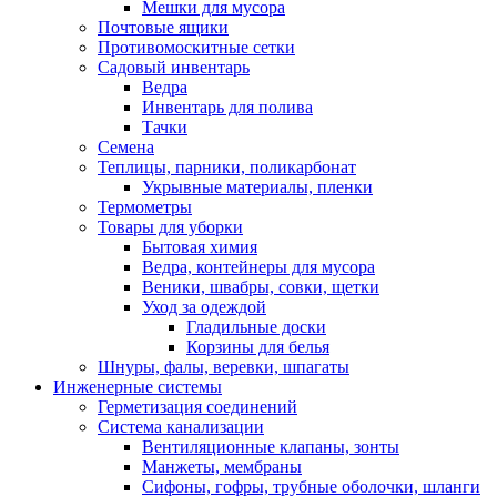
Мешки для мусора
Почтовые ящики
Противомоскитные сетки
Садовый инвентарь
Ведра
Инвентарь для полива
Тачки
Семена
Теплицы, парники, поликарбонат
Укрывные материалы, пленки
Термометры
Товары для уборки
Бытовая химия
Ведра, контейнеры для мусора
Веники, швабры, совки, щетки
Уход за одеждой
Гладильные доски
Корзины для белья
Шнуры, фалы, веревки, шпагаты
Инженерные системы
Герметизация соединений
Система канализации
Вентиляционные клапаны, зонты
Манжеты, мембраны
Сифоны, гофры, трубные оболочки, шланги