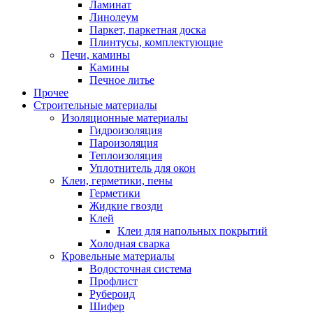
Ламинат
Линолеум
Паркет, паркетная доска
Плинтусы, комплектующие
Печи, камины
Камины
Печное литье
Прочее
Строительные материалы
Изоляционные материалы
Гидроизоляция
Пароизоляция
Теплоизоляция
Уплотнитель для окон
Клеи, герметики, пены
Герметики
Жидкие гвозди
Клей
Клеи для напольных покрытий
Холодная сварка
Кровельные материалы
Водосточная система
Профлист
Рубероид
Шифер