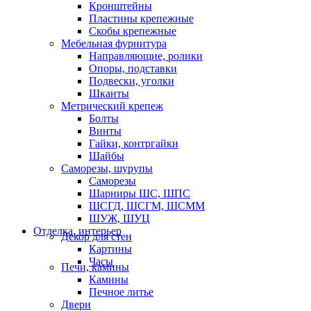
Кронштейны
Пластины крепежные
Скобы крепежные
Мебельная фурнитура
Направляющие, ролики
Опоры, подставки
Подвески, уголки
Шканты
Метрический крепеж
Болты
Винты
Гайки, контргайки
Шайбы
Саморезы, шурупы
Саморезы
Шарниры ШС, ШПС
ШСГД, ШСГМ, ШСММ
ШУЖ, ШУЦ
Отделка, интерьер
Декор для стен
Картины
Часы
Печи, камины
Камины
Печное литье
Двери