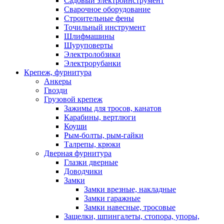
Садовый электроинструмент
Сварочное оборудование
Строительные фены
Точильный инструмент
Шлифмашины
Шуруповерты
Электролобзики
Электрорубанки
Крепеж, фурнитура
Анкеры
Гвозди
Грузовой крепеж
Зажимы для тросов, канатов
Карабины, вертлюги
Коуши
Рым-болты, рым-гайки
Талрепы, крюки
Дверная фурнитура
Глазки дверные
Доводчики
Замки
Замки врезные, накладные
Замки гаражные
Замки навесные, тросовые
Защелки, шпингалеты, стопора, упоры,