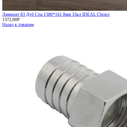
Ламинат 83 Дуб Спа 1380*161 8мм 33кл IDEAL Choice
1372,00
Р
Назад к товарам