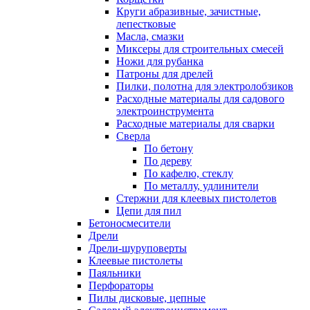
Круги абразивные, зачистные,
лепестковые
Масла, смазки
Миксеры для строительных смесей
Ножи для рубанка
Патроны для дрелей
Пилки, полотна для электролобзиков
Расходные материалы для садового
электроинструмента
Расходные материалы для сварки
Сверла
По бетону
По дереву
По кафелю, стеклу
По металлу, удлинители
Стержни для клеевых пистолетов
Цепи для пил
Бетоносмесители
Дрели
Дрели-шуруповерты
Клеевые пистолеты
Паяльники
Перфораторы
Пилы дисковые, цепные