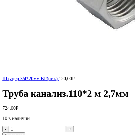
Штуцер 3/4*20мм ВР(ник)
120,00
Р
Труба канализ.110*2 м 2,7мм
724,00
Р
10 в наличии
Количество
товара