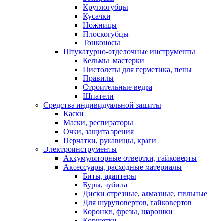
Круглогубцы
Кусачки
Ножницы
Плоскогубцы
Тонконосы
Штукатурно-отделочные инструменты
Кельмы, мастерки
Пистолеты для герметика, пены
Правилы
Строительные ведра
Шпатели
Средства индивидуальной защиты
Каски
Маски, респираторы
Очки, защита зрения
Перчатки, рукавицы, краги
Электроинструменты
Аккумуляторные отвертки, гайковерты
Аксессуары, расходные материалы
Биты, адаптеры
Буры, зубила
Диски отрезные, алмазные, пильные
Для шуруповертов, гайковертов
Коронки, фрезы, шарошки
Корщетки