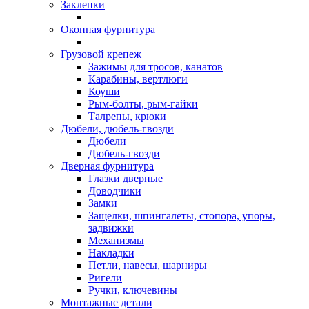
Заклепки
Оконная фурнитура
Грузовой крепеж
Зажимы для тросов, канатов
Карабины, вертлюги
Коуши
Рым-болты, рым-гайки
Талрепы, крюки
Дюбели, дюбель-гвозди
Дюбели
Дюбель-гвозди
Дверная фурнитура
Глазки дверные
Доводчики
Замки
Защелки, шпингалеты, стопора, упоры,
задвижки
Механизмы
Накладки
Петли, навесы, шарниры
Ригели
Ручки, ключевины
Монтажные детали