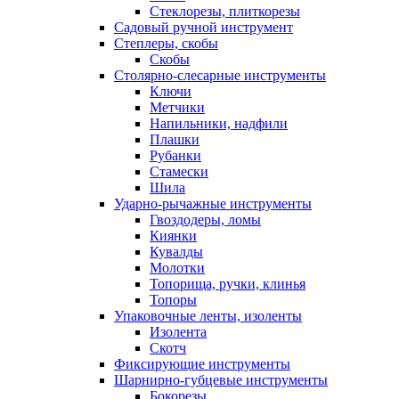
Стеклорезы, плиткорезы
Садовый ручной инструмент
Степлеры, скобы
Скобы
Столярно-слесарные инструменты
Ключи
Метчики
Напильники, надфили
Плашки
Рубанки
Стамески
Шила
Ударно-рычажные инструменты
Гвоздодеры, ломы
Киянки
Кувалды
Молотки
Топорища, ручки, клинья
Топоры
Упаковочные ленты, изоленты
Изолента
Скотч
Фиксирующие инструменты
Шарнирно-губцевые инструменты
Бокорезы