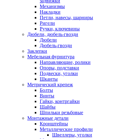
задвижки
Механизмы
Накладки
Петли, навесы, шарниры
Ригели
Ручки, ключевины
Дюбели, дюбель-гвозди
Дюбели
Дюбель-гвозди
Заклепки
Мебельная фурнитура
Направляющие, ролики
Опоры, подставки
Подвески, уголки
Шканты
Метрический крепеж
Болты
Винты
Гайки, контргайки
Шайбы
Шпильки резьбовые
Монтажные детали
Кронштейны
Металлические профили
Швеллеры, уголки