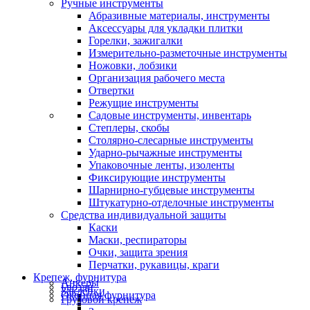
Ручные инструменты
Абразивные материалы, инструменты
Аксессуары для укладки плитки
Горелки, зажигалки
Измерительно-разметочные инструменты
Ножовки, лобзики
Организация рабочего места
Отвертки
Режущие инструменты
Садовые инструменты, инвентарь
Степлеры, скобы
Столярно-слесарные инструменты
Ударно-рычажные инструменты
Упаковочные ленты, изоленты
Фиксирующие инструменты
Шарнирно-губцевые инструменты
Штукатурно-отделочные инструменты
Средства индивидуальной защиты
Каски
Маски, респираторы
Очки, защита зрения
Перчатки, рукавицы, краги
Крепеж, фурнитура
Анкеры
Гвозди
Заклепки
Оконная фурнитура
Грузовой крепеж