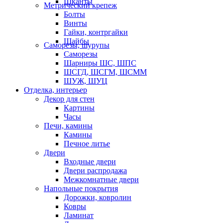
Шканты
Метрический крепеж
Болты
Винты
Гайки, контргайки
Шайбы
Саморезы, шурупы
Саморезы
Шарниры ШС, ШПС
ШСГД, ШСГМ, ШСММ
ШУЖ, ШУЦ
Отделка, интерьер
Декор для стен
Картины
Часы
Печи, камины
Камины
Печное литье
Двери
Входные двери
Двери распродажа
Межкомнатные двери
Напольные покрытия
Дорожки, ковролин
Ковры
Ламинат