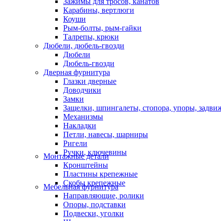
Зажимы для тросов, канатов
Карабины, вертлюги
Коуши
Рым-болты, рым-гайки
Талрепы, крюки
Дюбели, дюбель-гвозди
Дюбели
Дюбель-гвозди
Дверная фурнитура
Глазки дверные
Доводчики
Замки
Защелки, шпингалеты, стопора, упоры, задви
Механизмы
Накладки
Петли, навесы, шарниры
Ригели
Ручки, ключевины
Монтажные детали
Кронштейны
Пластины крепежные
Скобы крепежные
Мебельная фурнитура
Направляющие, ролики
Опоры, подставки
Подвески, уголки