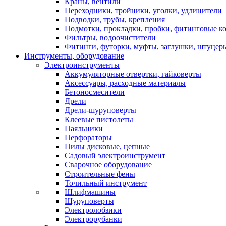
Краны, вентили
Переходники, тройники, уголки, удлинители
Подводки, трубы, крепления
Подмотки, прокладки, пробки, фитинговые к
Фильтры, водоочистители
Фитинги, футорки, муфты, заглушки, штуцер
Инструменты, оборудование
Электроинструменты
Аккумуляторные отвертки, гайковерты
Аксессуары, расходные материалы
Бетоносмесители
Дрели
Дрели-шуруповерты
Клеевые пистолеты
Паяльники
Перфораторы
Пилы дисковые, цепные
Садовый электроинструмент
Сварочное оборудование
Строительные фены
Точильный инструмент
Шлифмашины
Шуруповерты
Электролобзики
Электрорубанки