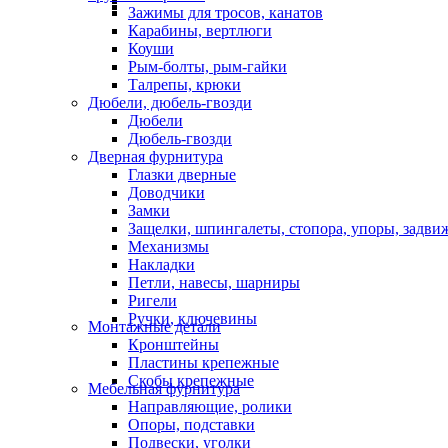
Зажимы для тросов, канатов
Карабины, вертлюги
Коуши
Рым-болты, рым-гайки
Талрепы, крюки
Дюбели, дюбель-гвозди
Дюбели
Дюбель-гвозди
Дверная фурнитура
Глазки дверные
Доводчики
Замки
Защелки, шпингалеты, стопора, упоры, задви
Механизмы
Накладки
Петли, навесы, шарниры
Ригели
Ручки, ключевины
Монтажные детали
Кронштейны
Пластины крепежные
Скобы крепежные
Мебельная фурнитура
Направляющие, ролики
Опоры, подставки
Подвески, уголки