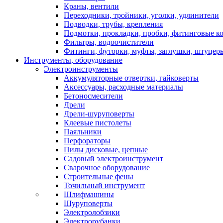
Краны, вентили
Переходники, тройники, уголки, удлинители
Подводки, трубы, крепления
Подмотки, прокладки, пробки, фитинговые к
Фильтры, водоочистители
Фитинги, футорки, муфты, заглушки, штуцер
Инструменты, оборудование
Электроинструменты
Аккумуляторные отвертки, гайковерты
Аксессуары, расходные материалы
Бетоносмесители
Дрели
Дрели-шуруповерты
Клеевые пистолеты
Паяльники
Перфораторы
Пилы дисковые, цепные
Садовый электроинструмент
Сварочное оборудование
Строительные фены
Точильный инструмент
Шлифмашины
Шуруповерты
Электролобзики
Электрорубанки