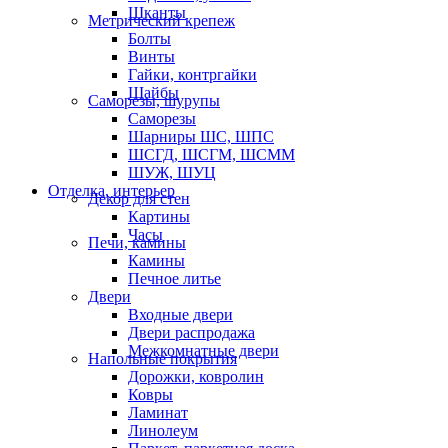
Шканты
Метрический крепеж
Болты
Винты
Гайки, контргайки
Шайбы
Саморезы, шурупы
Саморезы
Шарниры ШС, ШПС
ШСГД, ШСГМ, ШСММ
ШУЖ, ШУЦ
Отделка, интерьер
Декор для стен
Картины
Часы
Печи, камины
Камины
Печное литье
Двери
Входные двери
Двери распродажа
Межкомнатные двери
Напольные покрытия
Дорожки, ковролин
Ковры
Ламинат
Линолеум