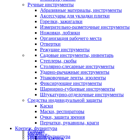
Ручные инструменты
Абразивные материалы, инструменты
Аксессуары для укладки плитки
Горелки, зажигалки
Измерительно-разметочные инструменты
Ножовки, лобзики
Организация рабочего места
Отвертки
Режущие инструменты
Садовые инструменты, инвентарь
Степлеры, скобы
Столярно-слесарные инструменты
Ударно-рычажные инструменты
Упаковочные ленты, изоленты
Фиксирующие инструменты
Шарнирно-губцевые инструменты
Штукатурно-отделочные инструменты
Средства индивидуальной защиты
Каски
Маски, респираторы
Очки, защита зрения
Перчатки, рукавицы, краги
Крепеж, фурнитура
Анкеры
Гвозди
Заклепки
Оконная фурнитура
Грузовой крепеж