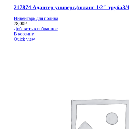
217874 Адаптер универс.(шланг 1/2″-труба3/4
Инвентарь для полива
78,00
Р
Добавить в избранное
В корзину
Quick view