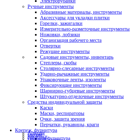
Электрорубанки
Ручные инструменты
Абразивные материалы, инструменты
Аксессуары для укладки плитки
Горелки, зажигалки
Измерительно-разметочные инструменты
Ножовки, лобзики
Организация рабочего места
Отвертки
Режущие инструменты
Садовые инструменты, инвентарь
Степлеры, скобы
Столярно-слесарные инструменты
Ударно-рычажные инструменты
Упаковочные ленты, изоленты
Фиксирующие инструменты
Шарнирно-губцевые инструменты
Штукатурно-отделочные инструменты
Средства индивидуальной защиты
Каски
Маски, респираторы
Очки, защита зрения
Перчатки, рукавицы, краги
Крепеж, фурнитура
Анкеры
Гвозди
Заклепки
Оконная фурнитура