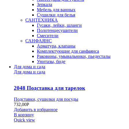
Зеркала
Мебель для ванных
Сушилки для белья
САНТЕХНИКА
Гусаки, лейки, шланги
Полотенцесушители
Смесители
САНФАЯНС
Арматура, клапаны
Комплектующие для санфаянса
Раковины, умывальники, пьедесталы
Унитазы, биде
Для дома и сада
Для дома и сада
2048 Подставка для тарелок
Подставки, сушилки для посуды
732,00
Р
Добавить в избранное
В корзину
Quick view