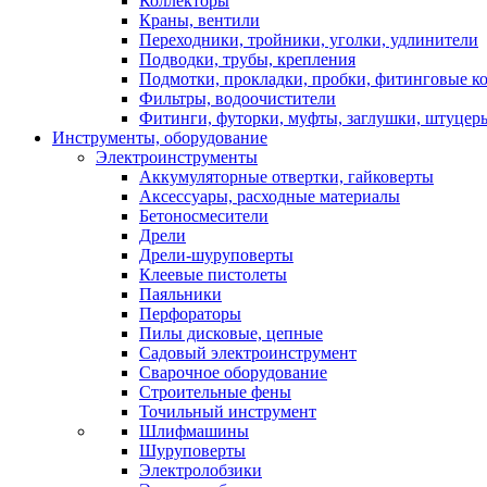
Коллекторы
Краны, вентили
Переходники, тройники, уголки, удлинители
Подводки, трубы, крепления
Подмотки, прокладки, пробки, фитинговые к
Фильтры, водоочистители
Фитинги, футорки, муфты, заглушки, штуцер
Инструменты, оборудование
Электроинструменты
Аккумуляторные отвертки, гайковерты
Аксессуары, расходные материалы
Бетоносмесители
Дрели
Дрели-шуруповерты
Клеевые пистолеты
Паяльники
Перфораторы
Пилы дисковые, цепные
Садовый электроинструмент
Сварочное оборудование
Строительные фены
Точильный инструмент
Шлифмашины
Шуруповерты
Электролобзики