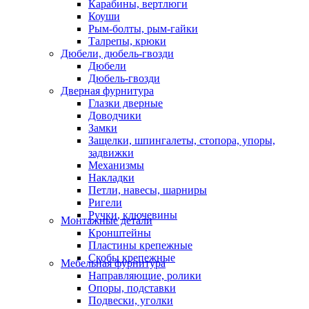
Карабины, вертлюги
Коуши
Рым-болты, рым-гайки
Талрепы, крюки
Дюбели, дюбель-гвозди
Дюбели
Дюбель-гвозди
Дверная фурнитура
Глазки дверные
Доводчики
Замки
Защелки, шпингалеты, стопора, упоры,
задвижки
Механизмы
Накладки
Петли, навесы, шарниры
Ригели
Ручки, ключевины
Монтажные детали
Кронштейны
Пластины крепежные
Скобы крепежные
Мебельная фурнитура
Направляющие, ролики
Опоры, подставки
Подвески, уголки