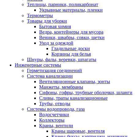
Теплицы, парники, поликарбонат
Укрывные материалы, пленки
Термометры
Товары для уборки
Бытовая химия
Ведра, контейнеры для мусора
Веники, швабры, совки, щетки
Уход за одеждой
Гладильные доски
Корзины для белья
Шнуры, фалы, веревки, шпагаты
Инженерные системы
Герметизация соединений
Система канализации
Вентиляционные клапаны, зонты
Манжеты, мембраны
Сифоны, гофры, трубные оболочки, шланги
Сливы, трапы канализационные
Трубы, отводы
Системы водопровода, газа
Водосчетчики
Коллекторы
Краны, вентили
Краны шаровые, вентиля
Краны-буксы, картриджи, маховики