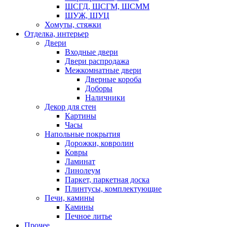
ШСГД, ШСГМ, ШСММ
ШУЖ, ШУЦ
Хомуты, стяжки
Отделка, интерьер
Двери
Входные двери
Двери распродажа
Межкомнатные двери
Дверные короба
Доборы
Наличники
Декор для стен
Картины
Часы
Напольные покрытия
Дорожки, ковролин
Ковры
Ламинат
Линолеум
Паркет, паркетная доска
Плинтусы, комплектующие
Печи, камины
Камины
Печное литье
Прочее