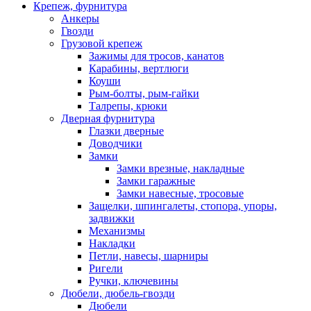
Крепеж, фурнитура
Анкеры
Гвозди
Грузовой крепеж
Зажимы для тросов, канатов
Карабины, вертлюги
Коуши
Рым-болты, рым-гайки
Талрепы, крюки
Дверная фурнитура
Глазки дверные
Доводчики
Замки
Замки врезные, накладные
Замки гаражные
Замки навесные, тросовые
Защелки, шпингалеты, стопора, упоры,
задвижки
Механизмы
Накладки
Петли, навесы, шарниры
Ригели
Ручки, ключевины
Дюбели, дюбель-гвозди
Дюбели