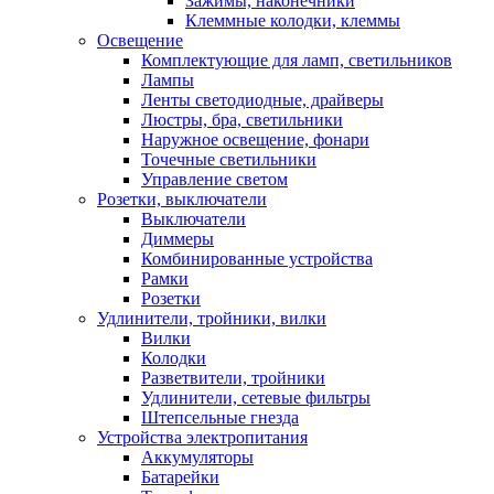
Зажимы, наконечники
Клеммные колодки, клеммы
Освещение
Комплектующие для ламп, светильников
Лампы
Ленты светодиодные, драйверы
Люстры, бра, светильники
Наружное освещение, фонари
Точечные светильники
Управление светом
Розетки, выключатели
Выключатели
Диммеры
Комбинированные устройства
Рамки
Розетки
Удлинители, тройники, вилки
Вилки
Колодки
Разветвители, тройники
Удлинители, сетевые фильтры
Штепсельные гнезда
Устройства электропитания
Аккумуляторы
Батарейки