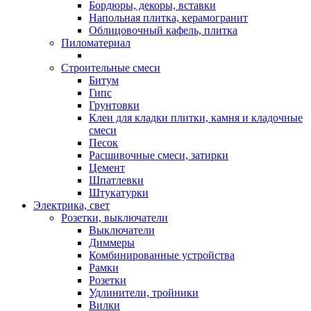
Бордюры, декоры, вставки
Напольная плитка, керамогранит
Облицовочный кафель, плитка
Пиломатериал
Строительные смеси
Битум
Гипс
Грунтовки
Клеи для кладки плитки, камня и кладочные
смеси
Песок
Расшивочные смеси, затирки
Цемент
Шпатлевки
Штукатурки
Электрика, свет
Розетки, выключатели
Выключатели
Диммеры
Комбинированные устройства
Рамки
Розетки
Удлинители, тройники
Вилки