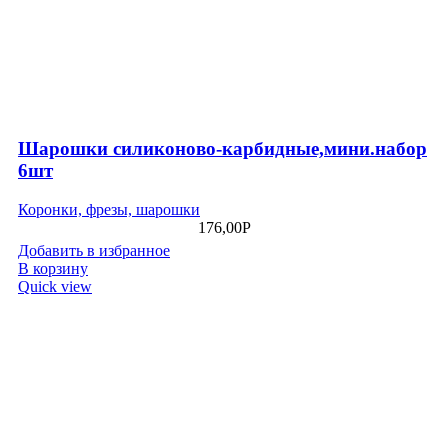
Шарошки силиконово-карбидные,мини.набор
6шт
Коронки, фрезы, шарошки
176,00
Р
Добавить в избранное
В корзину
Quick view