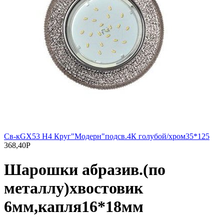
Св-кGX53 H4 Круг"Модерн"подсв.4К голубой/хром35*125
368,40
Р
Шарошки абразив.(по
металлу)хвостовик
6мм,капля16*18мм