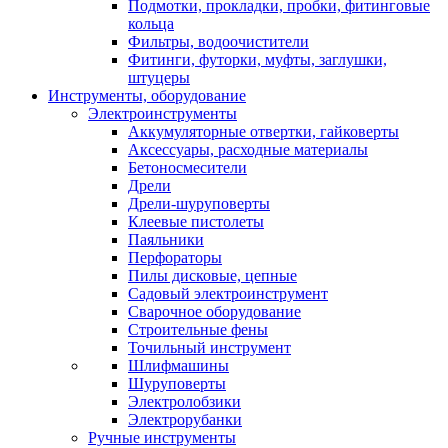
Подмотки, прокладки, пробки, фитинговые
кольца
Фильтры, водоочистители
Фитинги, футорки, муфты, заглушки,
штуцеры
Инструменты, оборудование
Электроинструменты
Аккумуляторные отвертки, гайковерты
Аксессуары, расходные материалы
Бетоносмесители
Дрели
Дрели-шуруповерты
Клеевые пистолеты
Паяльники
Перфораторы
Пилы дисковые, цепные
Садовый электроинструмент
Сварочное оборудование
Строительные фены
Точильный инструмент
Шлифмашины
Шуруповерты
Электролобзики
Электрорубанки
Ручные инструменты