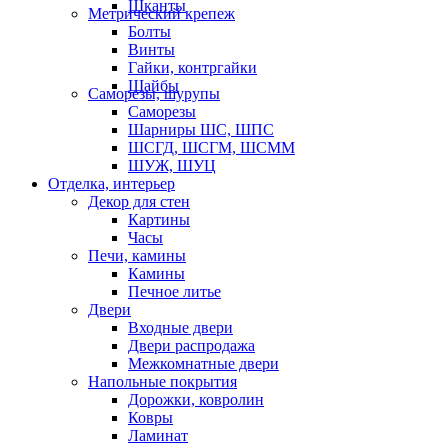
Шканты
Метрический крепеж
Болты
Винты
Гайки, контргайки
Шайбы
Саморезы, шурупы
Саморезы
Шарниры ШС, ШПС
ШСГД, ШСГМ, ШСММ
ШУЖ, ШУЦ
Отделка, интерьер
Декор для стен
Картины
Часы
Печи, камины
Камины
Печное литье
Двери
Входные двери
Двери распродажа
Межкомнатные двери
Напольные покрытия
Дорожки, ковролин
Ковры
Ламинат