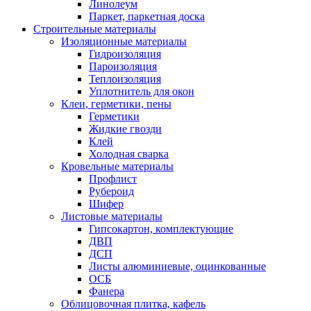
Линолеум
Паркет, паркетная доска
Строительные материалы
Изоляционные материалы
Гидроизоляция
Пароизоляция
Теплоизоляция
Уплотнитель для окон
Клеи, герметики, пены
Герметики
Жидкие гвозди
Клей
Холодная сварка
Кровельные материалы
Профлист
Рубероид
Шифер
Листовые материалы
Гипсокартон, комплектующие
ДВП
ДСП
Листы алюминиевые, оцинкованные
ОСБ
Фанера
Облицовочная плитка, кафель