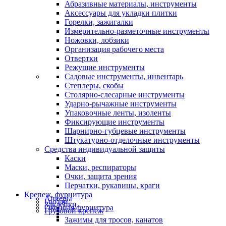
Абразивные материалы, инструменты
Аксессуары для укладки плитки
Горелки, зажигалки
Измерительно-разметочные инструменты
Ножовки, лобзики
Организация рабочего места
Отвертки
Режущие инструменты
Садовые инструменты, инвентарь
Степлеры, скобы
Столярно-слесарные инструменты
Ударно-рычажные инструменты
Упаковочные ленты, изоленты
Фиксирующие инструменты
Шарнирно-губцевые инструменты
Штукатурно-отделочные инструменты
Средства индивидуальной защиты
Каски
Маски, респираторы
Очки, защита зрения
Перчатки, рукавицы, краги
Крепеж, фурнитура
Анкеры
Гвозди
Заклепки
Оконная фурнитура
Грузовой крепеж
Зажимы для тросов, канатов