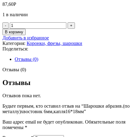
87,60
Р
1 в наличии
Количество
товара
В корзину
Шарошки
Добавить в избранное
абразив.
Категория:
Коронки, фрезы, шарошки
(по
Поделиться:
металлу)хвостовик
6мм,капля16*18мм
Отзывы (0)
Отзывы (0)
Отзывы
Отзывов пока нет.
Будьте первым, кто оставил отзыв на “Шарошки абразив.(по
металлу)хвостовик 6мм,капля16*18мм”
Ваш адрес email не будет опубликован.
Обязательные поля
помечены
*