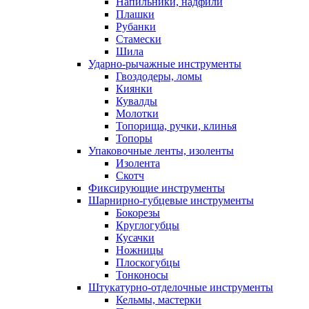
Напильники, надфили
Плашки
Рубанки
Стамески
Шила
Ударно-рычажные инструменты
Гвоздодеры, ломы
Киянки
Кувалды
Молотки
Топорища, ручки, клинья
Топоры
Упаковочные ленты, изоленты
Изолента
Скотч
Фиксирующие инструменты
Шарнирно-губцевые инструменты
Бокорезы
Круглогубцы
Кусачки
Ножницы
Плоскогубцы
Тонконосы
Штукатурно-отделочные инструменты
Кельмы, мастерки