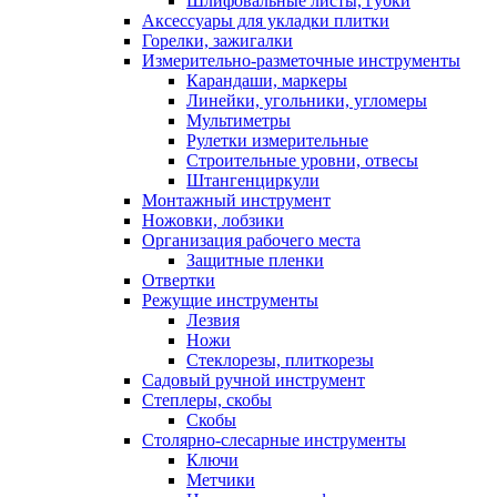
Шлифовальные листы, губки
Аксессуары для укладки плитки
Горелки, зажигалки
Измерительно-разметочные инструменты
Карандаши, маркеры
Линейки, угольники, угломеры
Мультиметры
Рулетки измерительные
Строительные уровни, отвесы
Штангенциркули
Монтажный инструмент
Ножовки, лобзики
Организация рабочего места
Защитные пленки
Отвертки
Режущие инструменты
Лезвия
Ножи
Стеклорезы, плиткорезы
Садовый ручной инструмент
Степлеры, скобы
Скобы
Столярно-слесарные инструменты
Ключи
Метчики