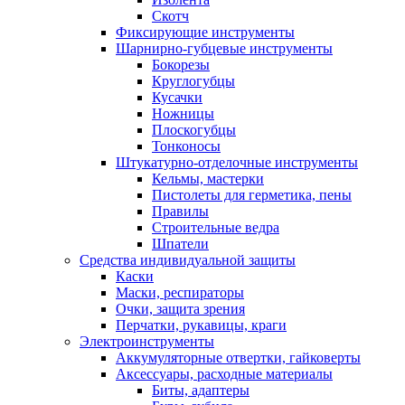
Скотч
Фиксирующие инструменты
Шарнирно-губцевые инструменты
Бокорезы
Круглогубцы
Кусачки
Ножницы
Плоскогубцы
Тонконосы
Штукатурно-отделочные инструменты
Кельмы, мастерки
Пистолеты для герметика, пены
Правилы
Строительные ведра
Шпатели
Средства индивидуальной защиты
Каски
Маски, респираторы
Очки, защита зрения
Перчатки, рукавицы, краги
Электроинструменты
Аккумуляторные отвертки, гайковерты
Аксессуары, расходные материалы
Биты, адаптеры