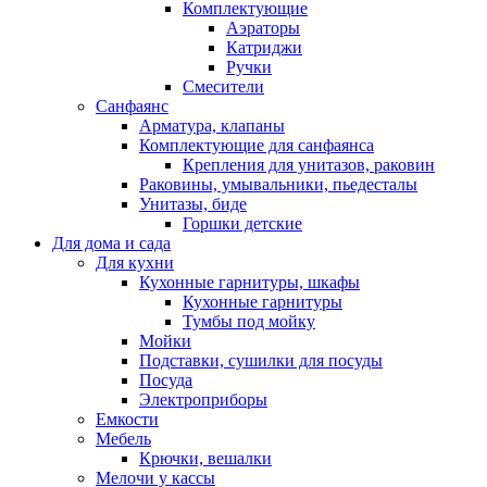
Комплектующие
Аэраторы
Катриджи
Ручки
Смесители
Санфаянс
Арматура, клапаны
Комплектующие для санфаянса
Крепления для унитазов, раковин
Раковины, умывальники, пьедесталы
Унитазы, биде
Горшки детские
Для дома и сада
Для кухни
Кухонные гарнитуры, шкафы
Кухонные гарнитуры
Тумбы под мойку
Мойки
Подставки, сушилки для посуды
Посуда
Электроприборы
Емкости
Мебель
Крючки, вешалки
Мелочи у кассы