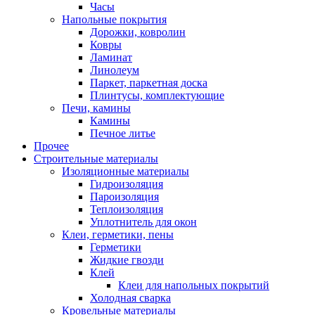
Часы
Напольные покрытия
Дорожки, ковролин
Ковры
Ламинат
Линолеум
Паркет, паркетная доска
Плинтусы, комплектующие
Печи, камины
Камины
Печное литье
Прочее
Строительные материалы
Изоляционные материалы
Гидроизоляция
Пароизоляция
Теплоизоляция
Уплотнитель для окон
Клеи, герметики, пены
Герметики
Жидкие гвозди
Клей
Клеи для напольных покрытий
Холодная сварка
Кровельные материалы