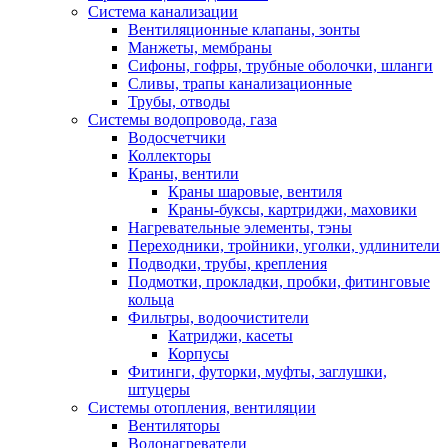
Система канализации
Вентиляционные клапаны, зонты
Манжеты, мембраны
Сифоны, гофры, трубные оболочки, шланги
Сливы, трапы канализационные
Трубы, отводы
Системы водопровода, газа
Водосчетчики
Коллекторы
Краны, вентили
Краны шаровые, вентиля
Краны-буксы, картриджи, маховики
Нагревательные элементы, тэны
Переходники, тройники, уголки, удлинители
Подводки, трубы, крепления
Подмотки, прокладки, пробки, фитинговые
кольца
Фильтры, водоочистители
Катриджи, касеты
Корпусы
Фитинги, футорки, муфты, заглушки,
штуцеры
Системы отопления, вентиляции
Вентиляторы
Водонагреватели