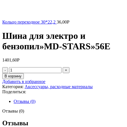
Кольцо переходное 30*22,2
36,00
Р
Шина для электро и
бензопил»MD-STARS»56E
1401,60
Р
Количество
товара
В корзину
Шина
Добавить в избранное
для
Категория:
Аксессуары, расходные материалы
электро
Поделиться:
и
бензопил"MD-
Отзывы (0)
STARS"56E
Отзывы (0)
Отзывы