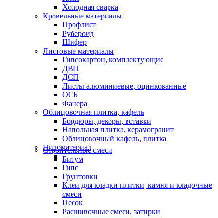
Холодная сварка
Кровельные материалы
Профлист
Рубероид
Шифер
Листовые материалы
Гипсокартон, комплектующие
ДВП
ДСП
Листы алюминиевые, оцинкованные
ОСБ
Фанера
Облицовочная плитка, кафель
Бордюры, декоры, вставки
Напольная плитка, керамогранит
Облицовочный кафель, плитка
Пиломатериал
Строительные смеси
Битум
Гипс
Грунтовки
Клеи для кладки плитки, камня и кладочные
смеси
Песок
Расшивочные смеси, затирки