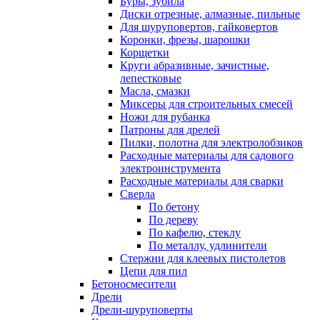
Буры, зубила
Диски отрезные, алмазные, пильные
Для шуруповертов, гайковертов
Коронки, фрезы, шарошки
Корщетки
Круги абразивные, зачистные,
лепестковые
Масла, смазки
Миксеры для строительных смесей
Ножи для рубанка
Патроны для дрелей
Пилки, полотна для электролобзиков
Расходные материалы для садового
электроинструмента
Расходные материалы для сварки
Сверла
По бетону
По дереву
По кафелю, стеклу
По металлу, удлинители
Стержни для клеевых пистолетов
Цепи для пил
Бетоносмесители
Дрели
Дрели-шуруповерты