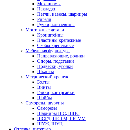
Механизмы
Накладки
Петли, навесы, шарниры
Ригели
Ручки, ключевины
Монтажные детали
Кронштейны
Пластины крепежные
Скобы крепежные
Мебельная фурнитура
Направляющие, ролики
Опоры, подставки
Подвески, уголки
Шканты
Метрический крепеж
Болты
Винты
Гайки, контргайки
Шайбы
Саморезы, шурупы
Саморезы
Шарниры ШС, ШПС
ШСГД, ШСГМ, ШСММ
ШУЖ, ШУЦ
Отделка, интерьер