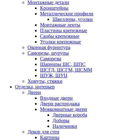
Монтажные детали
Кронштейны
Металлические профили
Швеллеры, уголки
Монтажные ленты
Пластины крепежные
Скобы крепежные
Уголки крепежные
Оконная фурнитура
Саморезы, шурупы
Саморезы
Шарниры ШС, ШПС
ШСГД, ШСГМ, ШСММ
ШУЖ, ШУЦ
Хомуты, стяжки
Отделка, интерьер
Двери
Входные двери
Двери распродажа
Межкомнатные двери
Дверные короба
Доборы
Наличники
Декор для стен
Картины