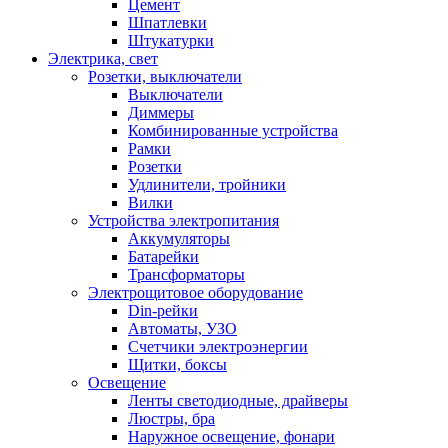
Цемент
Шпатлевки
Штукатурки
Электрика, свет
Розетки, выключатели
Выключатели
Диммеры
Комбинированные устройства
Рамки
Розетки
Удлинители, тройники
Вилки
Устройства электропитания
Аккумуляторы
Батарейки
Трансформаторы
Электрощитовое оборудование
Din-рейки
Автоматы, УЗО
Счетчики электроэнергии
Щитки, боксы
Освещение
Ленты светодиодные, драйверы
Люстры, бра
Наружное освещение, фонари