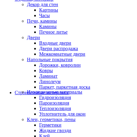
Декор для стен
Картины
Часы
Печи, камины
Камины
Печное литье
Двери
Входные двери
Двери распродажа
Межкомнатные двери
Напольные покрытия
Дорожки, ковролин
Ковры
Ламинат
Линолеум
Паркет, паркетная доска
Изоляционные материалы
Строительные материалы
Гидроизоляция
Пароизоляция
Теплоизоляция
Уплотнитель для окон
Клеи, герметики, пены
Герметики
Жидкие гвозди
Клей