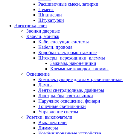
Расшивочные смеси, затирки
Цемент
Шпатлевки
Штукатурки
Электрика, свет
Звонки дверные
Кабели, монтаж
Кабеленесущие системы
Кабели, провода
Коробки электромонтажные
Штекеры, переходники, клеммы
Зажимы, наконечники
Клеммные колодки, клеммы
Освещение
Комплектующие для ламп, светильников
Лампы
Ленты светодиодные, драйверы
Люстры, бра, светильники
Наружное освещение, фонари
Точечные светильники
Управление светом
Розетки, выключатели
Выключатели
Диммеры
Комбинированные устройства