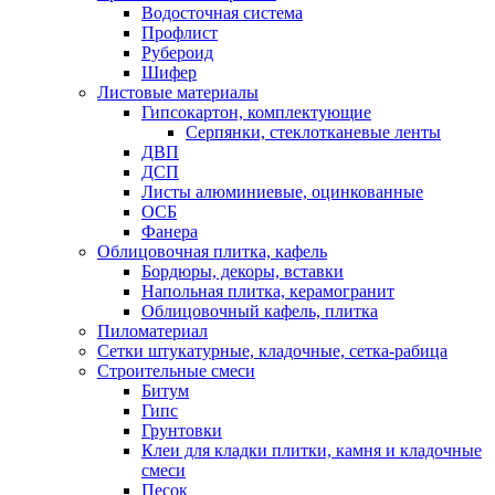
Водосточная система
Профлист
Рубероид
Шифер
Листовые материалы
Гипсокартон, комплектующие
Серпянки, стеклотканевые ленты
ДВП
ДСП
Листы алюминиевые, оцинкованные
ОСБ
Фанера
Облицовочная плитка, кафель
Бордюры, декоры, вставки
Напольная плитка, керамогранит
Облицовочный кафель, плитка
Пиломатериал
Сетки штукатурные, кладочные, сетка-рабица
Строительные смеси
Битум
Гипс
Грунтовки
Клеи для кладки плитки, камня и кладочные
смеси
Песок