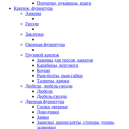
Перчатки, рукавицы, краги
Крепеж, фурнитура
Анкеры
Гвозди
Заклепки
Оконная фурнитура
Грузовой крепеж
Зажимы для тросов, канатов
Карабины, вертлюги
Коуши
Рым-болты, рым-гайки
Талрепы, крюки
Дюбели, дюбель-гвозди
Дюбели
Дюбель-гвозди
Дверная фурнитура
Глазки дверные
Доводчики
Замки
Защелки, шпингалеты, стопора, упоры,
задвижки