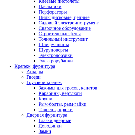
Клеевые пистолеты
Паяльники
Перфораторы
Пилы дисковые, цепные
Садовый электроинструмент
Сварочное оборудование
Строительные фены
Точильный инструмент
Шлифмашины
Шуруповерты
Электролобзики
Электрорубанки
Крепеж, фурнитура
Анкеры
Гвозди
Грузовой крепеж
Зажимы для тросов, канатов
Карабины, вертлюги
Коуши
Рым-болты, рым-гайки
Талрепы, крюки
Дверная фурнитура
Глазки дверные
Доводчики
Замки