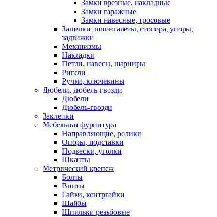
Замки врезные, накладные
Замки гаражные
Замки навесные, тросовые
Защелки, шпингалеты, стопора, упоры,
задвижки
Механизмы
Накладки
Петли, навесы, шарниры
Ригели
Ручки, ключевины
Дюбели, дюбель-гвозди
Дюбели
Дюбель-гвозди
Заклепки
Мебельная фурнитура
Направляющие, ролики
Опоры, подставки
Подвески, уголки
Шканты
Метрический крепеж
Болты
Винты
Гайки, контргайки
Шайбы
Шпильки резьбовые