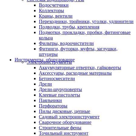
Водосчетчики
Коллекторы
Краны, вентили
Переходники, тройники, уголки, удлинители
Подводки, трубы, крепления
Подмотки, прокладки, пробки, фитинговые
кольца
Фильтры, водоочистители
Фитинги, футорки, муфты, заглушки,
штуцеры
Инструменты, оборудование
Электроинструменты
Аккумуляторные отвертки, гайковерты
Аксессуары, расходные материалы
Бетоносмесители
Дрели
Дрели-шуруповерты
Клеевые пистолеты
Паяльники
Перфораторы
Пилы дисковые, цепные
Садовый электроинструмент
Сварочное оборудование
Строительные фены
Точильный инструмент