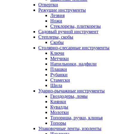
Отвертки
Режущие инструменты
Лезвия
Ножи
Стеклорезы, плиткорезы
Садовый ручной инструмент
Степлеры, скобы
Скобы
Столярно-слесарные инструменты
Ключи
Метчики
Напильники, надфили
Плашки
Рубанки
Стамески
Шила
Ударно-рычажные инструменты
Гвоздодеры, ломы
Киянки
Кувалды
Молотки
Топорища, ручки, клинья
Топоры
Упаковочные ленты, изоленты
Изолента