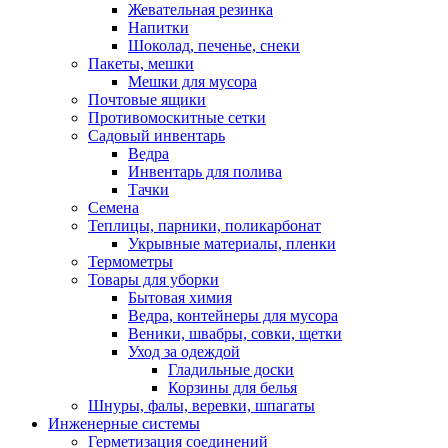
Жевательная резинка
Напитки
Шоколад, печенье, снеки
Пакеты, мешки
Мешки для мусора
Почтовые ящики
Противомоскитные сетки
Садовый инвентарь
Ведра
Инвентарь для полива
Тачки
Семена
Теплицы, парники, поликарбонат
Укрывные материалы, пленки
Термометры
Товары для уборки
Бытовая химия
Ведра, контейнеры для мусора
Веники, швабры, совки, щетки
Уход за одеждой
Гладильные доски
Корзины для белья
Шнуры, фалы, веревки, шпагаты
Инженерные системы
Герметизация соединений