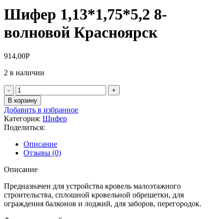
Шифер 1,13*1,75*5,2 8-
волновой Красноярск
914,00
Р
2 в наличии
Количество
товара
В корзину
Шифер
Добавить в избранное
1,13*1,75*5,2
Категория:
Шифер
8-
Поделиться:
волновой
Красноярск
Описание
Отзывы (0)
Описание
Предназначен для устройства кровель малоэтажного
строительства, сплошной кровельной обрешетки, для
ограждения балконов и лоджий, для заборов, перегородок.