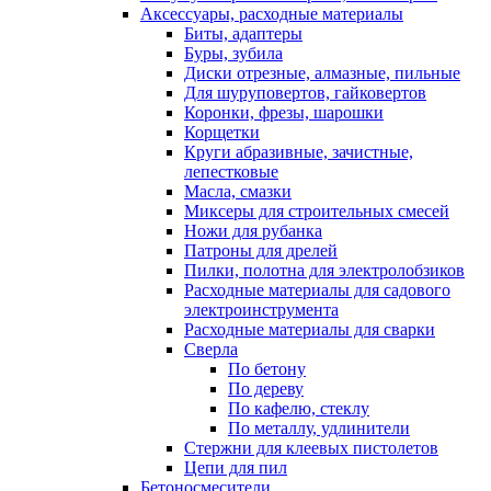
Аксессуары, расходные материалы
Биты, адаптеры
Буры, зубила
Диски отрезные, алмазные, пильные
Для шуруповертов, гайковертов
Коронки, фрезы, шарошки
Корщетки
Круги абразивные, зачистные,
лепестковые
Масла, смазки
Миксеры для строительных смесей
Ножи для рубанка
Патроны для дрелей
Пилки, полотна для электролобзиков
Расходные материалы для садового
электроинструмента
Расходные материалы для сварки
Сверла
По бетону
По дереву
По кафелю, стеклу
По металлу, удлинители
Стержни для клеевых пистолетов
Цепи для пил
Бетоносмесители