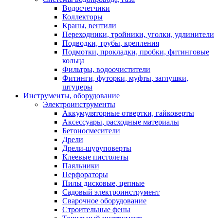
Водосчетчики
Коллекторы
Краны, вентили
Переходники, тройники, уголки, удлинители
Подводки, трубы, крепления
Подмотки, прокладки, пробки, фитинговые
кольца
Фильтры, водоочистители
Фитинги, футорки, муфты, заглушки,
штуцеры
Инструменты, оборудование
Электроинструменты
Аккумуляторные отвертки, гайковерты
Аксессуары, расходные материалы
Бетоносмесители
Дрели
Дрели-шуруповерты
Клеевые пистолеты
Паяльники
Перфораторы
Пилы дисковые, цепные
Садовый электроинструмент
Сварочное оборудование
Строительные фены