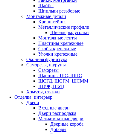
Гайки, контргайки
Шайбы
Шпильки резьбовые
Монтажные детали
Кронштейны
Металлические профили
Швеллеры, уголки
Монтажные ленты
Пластины крепежные
Скобы крепежные
Уголки крепежные
Оконная фурнитура
Саморезы, шурупы
Саморезы
Шарниры ШС, ШПС
ШСГД, ШСГМ, ШСММ
ШУЖ, ШУЦ
Хомуты, стяжки
Отделка, интерьер
Двери
Входные двери
Двери распродажа
Межкомнатные двери
Дверные короба
Доборы