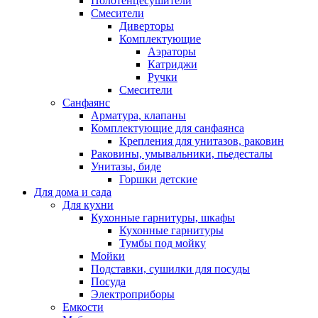
Полотенцесушители
Смесители
Диверторы
Комплектующие
Аэраторы
Катриджи
Ручки
Смесители
Санфаянс
Арматура, клапаны
Комплектующие для санфаянса
Крепления для унитазов, раковин
Раковины, умывальники, пьедесталы
Унитазы, биде
Горшки детские
Для дома и сада
Для кухни
Кухонные гарнитуры, шкафы
Кухонные гарнитуры
Тумбы под мойку
Мойки
Подставки, сушилки для посуды
Посуда
Электроприборы
Емкости