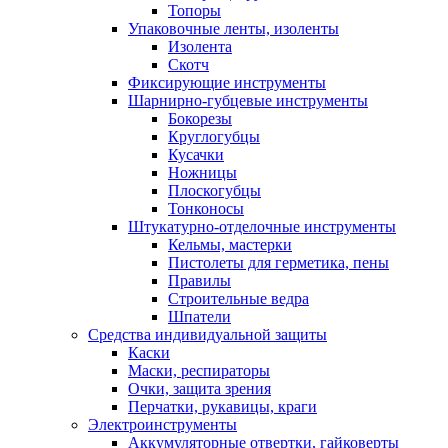
Топоры
Упаковочные ленты, изоленты
Изолента
Скотч
Фиксирующие инструменты
Шарнирно-губцевые инструменты
Бокорезы
Круглогубцы
Кусачки
Ножницы
Плоскогубцы
Тонконосы
Штукатурно-отделочные инструменты
Кельмы, мастерки
Пистолеты для герметика, пены
Правилы
Строительные ведра
Шпатели
Средства индивидуальной защиты
Каски
Маски, респираторы
Очки, защита зрения
Перчатки, рукавицы, краги
Электроинструменты
Аккумуляторные отвертки, гайковерты