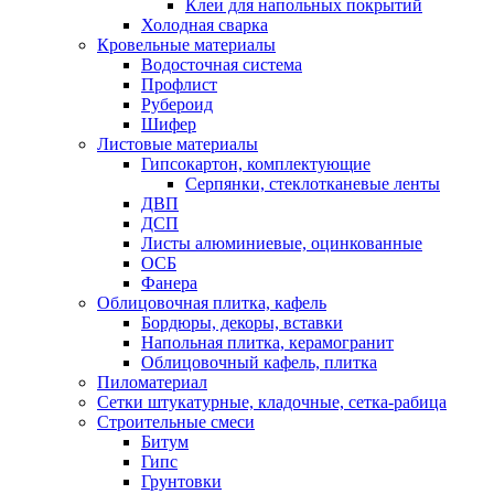
Клеи для напольных покрытий
Холодная сварка
Кровельные материалы
Водосточная система
Профлист
Рубероид
Шифер
Листовые материалы
Гипсокартон, комплектующие
Серпянки, стеклотканевые ленты
ДВП
ДСП
Листы алюминиевые, оцинкованные
ОСБ
Фанера
Облицовочная плитка, кафель
Бордюры, декоры, вставки
Напольная плитка, керамогранит
Облицовочный кафель, плитка
Пиломатериал
Сетки штукатурные, кладочные, сетка-рабица
Строительные смеси
Битум
Гипс
Грунтовки