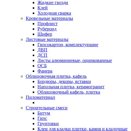
Жидкие гвозди
Клей
Холодная сварка
Кровельные материалы
Профлист
Рубероид
Шифер
Листовые материалы
Гипсокартон, комплектующие
ДВП
ДСП
Листы алюминиевые, оцинкованные
ОСБ
Фанера
Облицовочная плитка, кафель
Бордюры, декоры, вставки
Напольная плитка, керамогранит
Облицовочный кафель, плитка
Пиломатериал
Строительные смеси
Битум
Гипс
Грунтовки
Клеи для кладки плитки, камня и кладочные