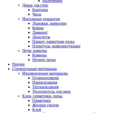
Наличники
Декор для стен
Картины
Часы
Напольные покрытия
Дорожки, ковролин
Ковры
Ламинат
Линолеум
Паркет, паркетная доска
Плинтусы, комплектующие
Печи, камины
Камины
Печное литье
Прочее
Строительные материалы
Изоляционные материалы
Гидроизоляция
Пароизоляция
Теплоизоляция
Уплотнитель для окон
Клеи, герметики, пены
Герметики
Жидкие гвозди
Клей