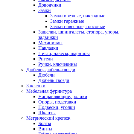
Доводчики
Замки
Замки врезные, накладные
Замки гаражные
Замки навесные, тросовые
Защелки, шпингалеты, стопора, упоры,
задвижки
Механизмы
Накладки
Петли, навесы, шарниры
Ригели
Ручки, ключевины
Дюбели, дюбель-гвозди
Дюбели
Дюбель-гвозди
Заклепки
Мебельная фурнитура
Направляющие, ролики
Опоры, подставки
Подвески, уголки
Шканты
Метрический крепеж
Болты
Винты