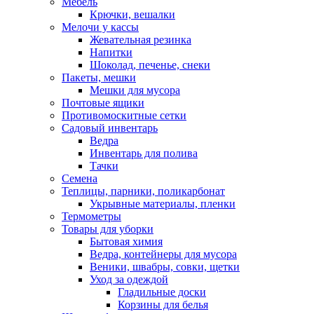
Мебель
Крючки, вешалки
Мелочи у кассы
Жевательная резинка
Напитки
Шоколад, печенье, снеки
Пакеты, мешки
Мешки для мусора
Почтовые ящики
Противомоскитные сетки
Садовый инвентарь
Ведра
Инвентарь для полива
Тачки
Семена
Теплицы, парники, поликарбонат
Укрывные материалы, пленки
Термометры
Товары для уборки
Бытовая химия
Ведра, контейнеры для мусора
Веники, швабры, совки, щетки
Уход за одеждой
Гладильные доски
Корзины для белья