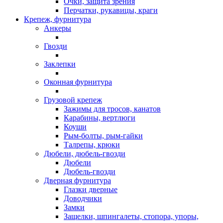
Очки, защита зрения
Перчатки, рукавицы, краги
Крепеж, фурнитура
Анкеры
Гвозди
Заклепки
Оконная фурнитура
Грузовой крепеж
Зажимы для тросов, канатов
Карабины, вертлюги
Коуши
Рым-болты, рым-гайки
Талрепы, крюки
Дюбели, дюбель-гвозди
Дюбели
Дюбель-гвозди
Дверная фурнитура
Глазки дверные
Доводчики
Замки
Защелки, шпингалеты, стопора, упоры,