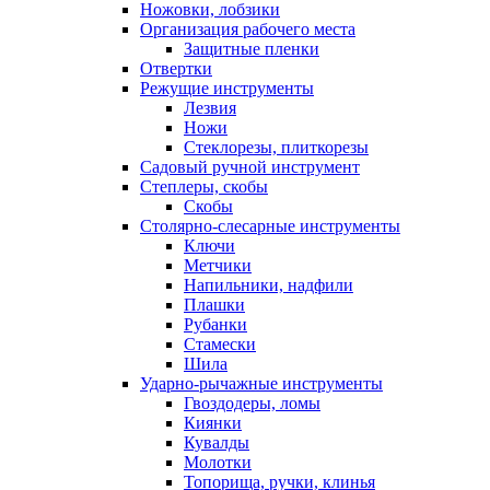
Ножовки, лобзики
Организация рабочего места
Защитные пленки
Отвертки
Режущие инструменты
Лезвия
Ножи
Стеклорезы, плиткорезы
Садовый ручной инструмент
Степлеры, скобы
Скобы
Столярно-слесарные инструменты
Ключи
Метчики
Напильники, надфили
Плашки
Рубанки
Стамески
Шила
Ударно-рычажные инструменты
Гвоздодеры, ломы
Киянки
Кувалды
Молотки
Топорища, ручки, клинья