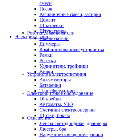
смеси
Песок
Расшивочные смеси, затирки
Цемент
Шпатлевки
Штукатурки
Розетки, выключатели
Электрика, свет
Выключатели
Диммеры
Комбинированные устройства
Рамки
Розетки
Удлинители, тройники
Вилки
Устройства электропитания
Аккумуляторы
Батарейки
Трансформаторы
Электрощитовое оборудование
Din-рейки
Автоматы, УЗО
Счетчики электроэнергии
Щитки, боксы
Освещение
Ленты светодиодные, драйверы
Люстры, бра
Наружное освещение, фонари