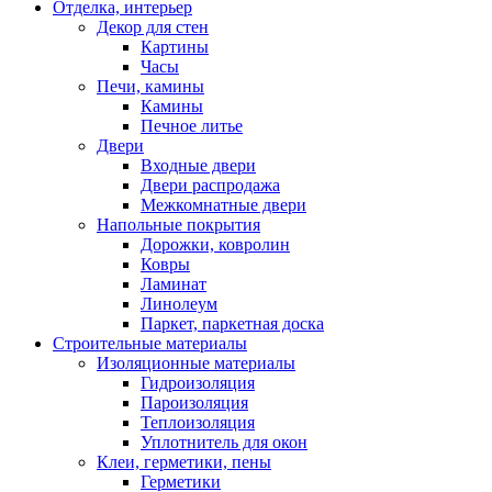
Отделка, интерьер
Декор для стен
Картины
Часы
Печи, камины
Камины
Печное литье
Двери
Входные двери
Двери распродажа
Межкомнатные двери
Напольные покрытия
Дорожки, ковролин
Ковры
Ламинат
Линолеум
Паркет, паркетная доска
Строительные материалы
Изоляционные материалы
Гидроизоляция
Пароизоляция
Теплоизоляция
Уплотнитель для окон
Клеи, герметики, пены
Герметики