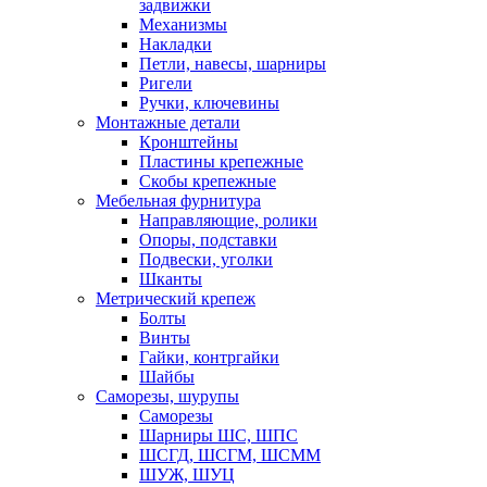
задвижки
Механизмы
Накладки
Петли, навесы, шарниры
Ригели
Ручки, ключевины
Монтажные детали
Кронштейны
Пластины крепежные
Скобы крепежные
Мебельная фурнитура
Направляющие, ролики
Опоры, подставки
Подвески, уголки
Шканты
Метрический крепеж
Болты
Винты
Гайки, контргайки
Шайбы
Саморезы, шурупы
Саморезы
Шарниры ШС, ШПС
ШСГД, ШСГМ, ШСММ
ШУЖ, ШУЦ