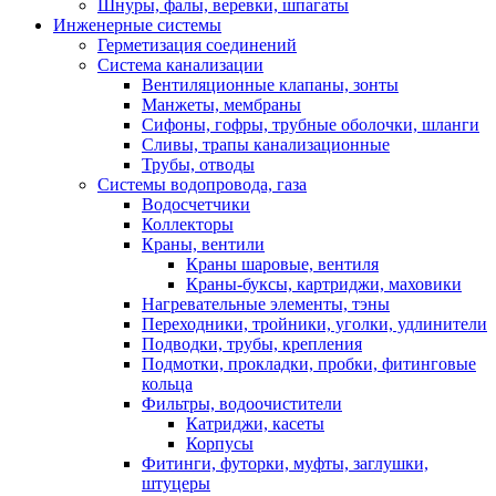
Шнуры, фалы, веревки, шпагаты
Инженерные системы
Герметизация соединений
Система канализации
Вентиляционные клапаны, зонты
Манжеты, мембраны
Сифоны, гофры, трубные оболочки, шланги
Сливы, трапы канализационные
Трубы, отводы
Системы водопровода, газа
Водосчетчики
Коллекторы
Краны, вентили
Краны шаровые, вентиля
Краны-буксы, картриджи, маховики
Нагревательные элементы, тэны
Переходники, тройники, уголки, удлинители
Подводки, трубы, крепления
Подмотки, прокладки, пробки, фитинговые
кольца
Фильтры, водоочистители
Катриджи, касеты
Корпусы
Фитинги, футорки, муфты, заглушки,
штуцеры