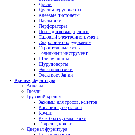
Дрели
Дрели-шуруповерты
Клеевые пистолеты
Паяльники
Перфораторы
Пилы дисковые, цепные
Садовый электроинструмент
Сварочное оборудование
Строительные фены
Точильный инструмент
Шлифмашины
Шуруповерты
Электролобзики
Электрорубанки
Крепеж, фурнитура
Анкеры
Гвозди
Грузовой крепеж
Зажимы для тросов, канатов
Карабины, вертлюги
Коуши
Рым-болты, рым-гайки
Талрепы, крюки
Дверная фурнитура
Глазки дверные