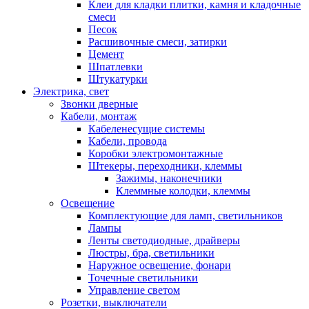
Клеи для кладки плитки, камня и кладочные
смеси
Песок
Расшивочные смеси, затирки
Цемент
Шпатлевки
Штукатурки
Электрика, свет
Звонки дверные
Кабели, монтаж
Кабеленесущие системы
Кабели, провода
Коробки электромонтажные
Штекеры, переходники, клеммы
Зажимы, наконечники
Клеммные колодки, клеммы
Освещение
Комплектующие для ламп, светильников
Лампы
Ленты светодиодные, драйверы
Люстры, бра, светильники
Наружное освещение, фонари
Точечные светильники
Управление светом
Розетки, выключатели