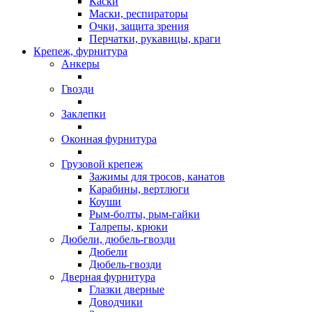
Каски
Маски, респираторы
Очки, защита зрения
Перчатки, рукавицы, краги
Крепеж, фурнитура
Анкеры
Гвозди
Заклепки
Оконная фурнитура
Грузовой крепеж
Зажимы для тросов, канатов
Карабины, вертлюги
Коуши
Рым-болты, рым-гайки
Талрепы, крюки
Дюбели, дюбель-гвозди
Дюбели
Дюбель-гвозди
Дверная фурнитура
Глазки дверные
Доводчики