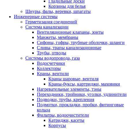
Гладильные доски
Корзины для белья
Шнуры, фалы, веревки, шпагаты
Инженерные системы
Герметизация соединений
Система канализации
Вентиляционные клапаны, зонты
Манжеты, мембраны
Сифоны, гофры, трубные оболочки, шланги
Сливы, трапы канализационные
Трубы, отводы
Системы водопровода, газа
Водосчетчики
Коллекторы
Краны, вентили
Краны шаровые, вентиля
Краны-буксы, картриджи, маховики
Нагревательные элементы, тэны
Переходники, тройники, уголки, удлинители
Подводки, трубы, крепления
Подмотки, прокладки, пробки, фитинговые
кольца
Фильтры, водоочистители
Катриджи, касеты
Корпусы