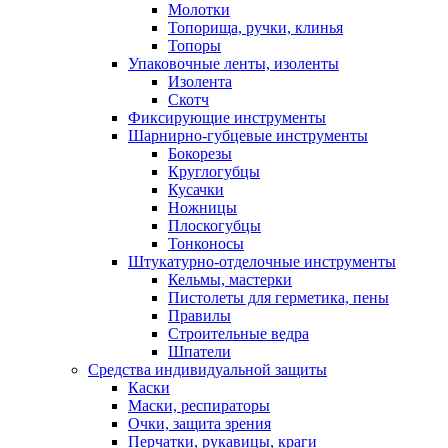
Молотки
Топорища, ручки, клинья
Топоры
Упаковочные ленты, изоленты
Изолента
Скотч
Фиксирующие инструменты
Шарнирно-губцевые инструменты
Бокорезы
Круглогубцы
Кусачки
Ножницы
Плоскогубцы
Тонконосы
Штукатурно-отделочные инструменты
Кельмы, мастерки
Пистолеты для герметика, пены
Правилы
Строительные ведра
Шпатели
Средства индивидуальной защиты
Каски
Маски, респираторы
Очки, защита зрения
Перчатки, рукавицы, краги