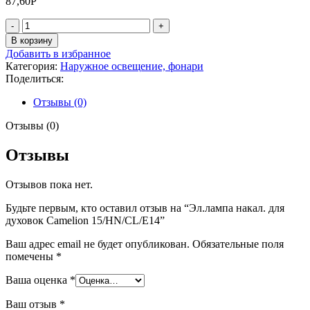
87,60
Р
Количество
товара
В корзину
Эл.лампа
Добавить в избранное
накал.
Категория:
Наружное освещение, фонари
для
Поделиться:
духовок
Camelion
Отзывы (0)
15/HN/CL/E14
Отзывы (0)
Отзывы
Отзывов пока нет.
Будьте первым, кто оставил отзыв на “Эл.лампа накал. для
духовок Camelion 15/HN/CL/E14”
Ваш адрес email не будет опубликован.
Обязательные поля
помечены
*
Ваша оценка
*
Ваш отзыв
*