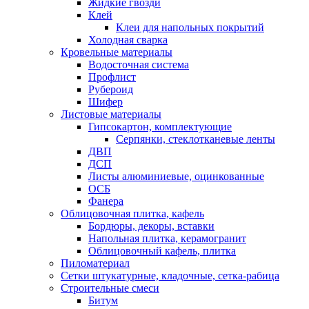
Жидкие гвозди
Клей
Клеи для напольных покрытий
Холодная сварка
Кровельные материалы
Водосточная система
Профлист
Рубероид
Шифер
Листовые материалы
Гипсокартон, комплектующие
Серпянки, стеклотканевые ленты
ДВП
ДСП
Листы алюминиевые, оцинкованные
ОСБ
Фанера
Облицовочная плитка, кафель
Бордюры, декоры, вставки
Напольная плитка, керамогранит
Облицовочный кафель, плитка
Пиломатериал
Сетки штукатурные, кладочные, сетка-рабица
Строительные смеси
Битум