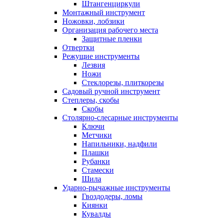
Штангенциркули
Монтажный инструмент
Ножовки, лобзики
Организация рабочего места
Защитные пленки
Отвертки
Режущие инструменты
Лезвия
Ножи
Стеклорезы, плиткорезы
Садовый ручной инструмент
Степлеры, скобы
Скобы
Столярно-слесарные инструменты
Ключи
Метчики
Напильники, надфили
Плашки
Рубанки
Стамески
Шила
Ударно-рычажные инструменты
Гвоздодеры, ломы
Киянки
Кувалды