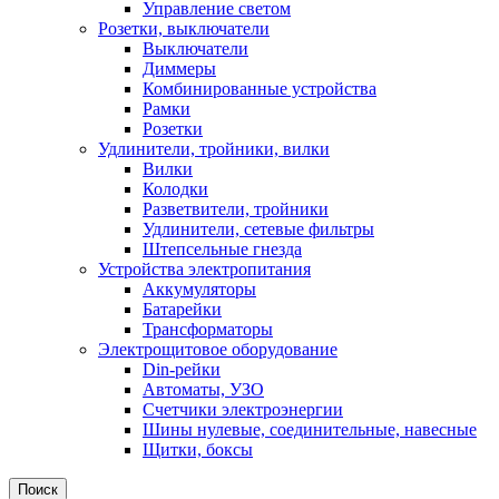
Управление светом
Розетки, выключатели
Выключатели
Диммеры
Комбинированные устройства
Рамки
Розетки
Удлинители, тройники, вилки
Вилки
Колодки
Разветвители, тройники
Удлинители, сетевые фильтры
Штепсельные гнезда
Устройства электропитания
Аккумуляторы
Батарейки
Трансформаторы
Электрощитовое оборудование
Din-рейки
Автоматы, УЗО
Счетчики электроэнергии
Шины нулевые, соединительные, навесные
Щитки, боксы
Поиск