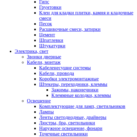
Гипс
Грунтовки
Клеи для кладки плитки, камня и кладочные
смеси
Песок
Расшивочные смеси, затирки
Цемент
Шпатлевки
Штукатурки
Электрика, свет
Звонки дверные
Кабели, монтаж
Кабеленесущие системы
Кабели, провода
Коробки электромонтажные
Штекеры, переходники, клеммы
Зажимы, наконечники
Клеммные колодки, клеммы
Освещение
Комплектующие для ламп, светильников
Лампы
Ленты светодиодные, драйверы
Люстры, бра, светильники
Наружное освещение, фонари
Точечные светильники