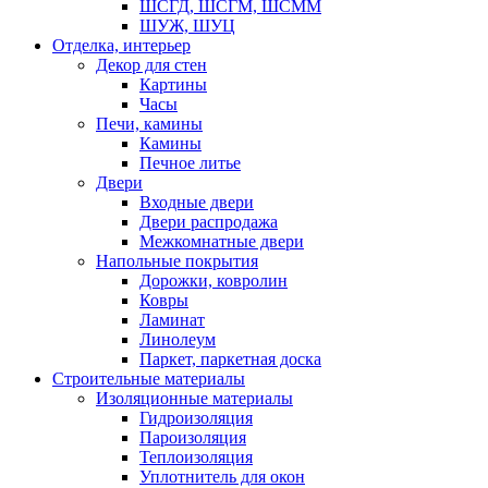
ШСГД, ШСГМ, ШСММ
ШУЖ, ШУЦ
Отделка, интерьер
Декор для стен
Картины
Часы
Печи, камины
Камины
Печное литье
Двери
Входные двери
Двери распродажа
Межкомнатные двери
Напольные покрытия
Дорожки, ковролин
Ковры
Ламинат
Линолеум
Паркет, паркетная доска
Строительные материалы
Изоляционные материалы
Гидроизоляция
Пароизоляция
Теплоизоляция
Уплотнитель для окон