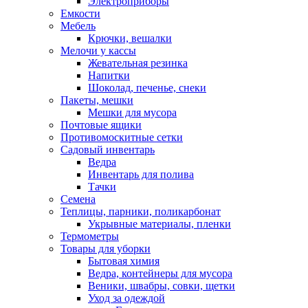
Электроприборы
Емкости
Мебель
Крючки, вешалки
Мелочи у кассы
Жевательная резинка
Напитки
Шоколад, печенье, снеки
Пакеты, мешки
Мешки для мусора
Почтовые ящики
Противомоскитные сетки
Садовый инвентарь
Ведра
Инвентарь для полива
Тачки
Семена
Теплицы, парники, поликарбонат
Укрывные материалы, пленки
Термометры
Товары для уборки
Бытовая химия
Ведра, контейнеры для мусора
Веники, швабры, совки, щетки
Уход за одеждой