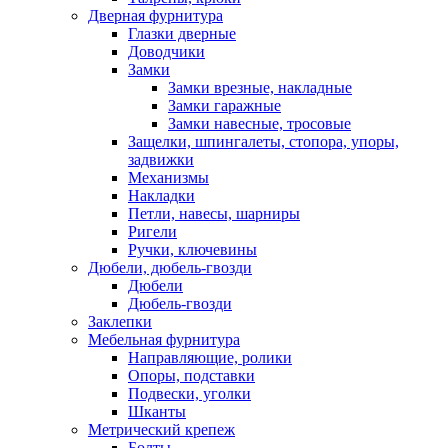
Дверная фурнитура
Глазки дверные
Доводчики
Замки
Замки врезные, накладные
Замки гаражные
Замки навесные, тросовые
Защелки, шпингалеты, стопора, упоры,
задвижки
Механизмы
Накладки
Петли, навесы, шарниры
Ригели
Ручки, ключевины
Дюбели, дюбель-гвозди
Дюбели
Дюбель-гвозди
Заклепки
Мебельная фурнитура
Направляющие, ролики
Опоры, подставки
Подвески, уголки
Шканты
Метрический крепеж
Болты