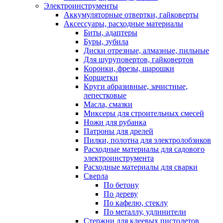
Электроинструменты
Аккумуляторные отвертки, гайковерты
Аксессуары, расходные материалы
Биты, адаптеры
Буры, зубила
Диски отрезные, алмазные, пильные
Для шуруповертов, гайковертов
Коронки, фрезы, шарошки
Корщетки
Круги абразивные, зачистные,
лепестковые
Масла, смазки
Миксеры для строительных смесей
Ножи для рубанка
Патроны для дрелей
Пилки, полотна для электролобзиков
Расходные материалы для садового
электроинструмента
Расходные материалы для сварки
Сверла
По бетону
По дереву
По кафелю, стеклу
По металлу, удлинители
Стержни для клеевых пистолетов