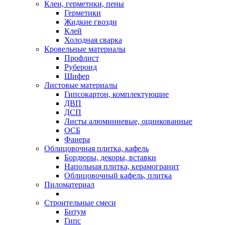
Клеи, герметики, пены
Герметики
Жидкие гвозди
Клей
Холодная сварка
Кровельные материалы
Профлист
Рубероид
Шифер
Листовые материалы
Гипсокартон, комплектующие
ДВП
ДСП
Листы алюминиевые, оцинкованные
ОСБ
Фанера
Облицовочная плитка, кафель
Бордюры, декоры, вставки
Напольная плитка, керамогранит
Облицовочный кафель, плитка
Пиломатериал
Строительные смеси
Битум
Гипс