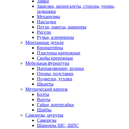
Замки
Защелки, шпингалеты, стопора, упоры,
задвижки
Механизмы
Накладки
Петли, навесы, шарниры
Ригели
Ручки, ключевины
Монтажные детали
Кронштейны
Пластины крепежные
Скобы крепежные
Мебельная фурнитура
Направляющие, ролики
Опоры, подставки
Подвески, уголки
Шканты
Метрический крепеж
Болты
Винты
Гайки, контргайки
Шайбы
Саморезы, шурупы
Саморезы
Шарниры ШС, ШПС