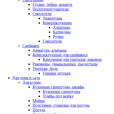
Гусаки, лейки, шланги
Полотенцесушители
Смесители
Диверторы
Комплектующие
Аэраторы
Катриджи
Ручки
Смесители
Санфаянс
Арматура, клапаны
Комплектующие для санфаянса
Крепления для унитазов, раковин
Раковины, умывальники, пьедесталы
Унитазы, биде
Горшки детские
Для дома и сада
Для кухни
Кухонные гарнитуры, шкафы
Кухонные гарнитуры
Тумбы под мойку
Мойки
Подставки, сушилки для посуды
Посуда