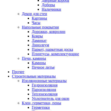
Дверные короба
Доборы
Наличники
Декор для стен
Картины
Часы
Напольные покрытия
Дорожки, ковролин
Ковры
Ламинат
Линолеум
Паркет, паркетная доска
Плинтусы, комплектующие
Печи, камины
Камины
Печное литье
Прочее
Строительные материалы
Изоляционные материалы
Гидроизоляция
Пароизоляция
Теплоизоляция
Уплотнитель для окон
Клеи, герметики, пены
Герметики