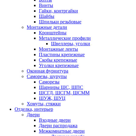
Винты
Гайки, контргайки
Шайбы
Шпильки резьбовые
Монтажные детали
Кронштейны
Металлические профили
Швеллеры, уголки
Монтажные ленты
Пластины крепежные
Скобы крепежные
Уголки крепежные
Оконная фурнитура
Саморезы, шурупы
Саморезы
Шарниры ШС, ШПС
ШСГД, ШСГМ, ШСММ
ШУЖ, ШУЦ
Хомуты, стяжки
Отделка, интерьер
Двери
Входные двери
Двери распродажа
Межкомнатные двери