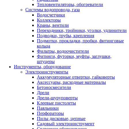
Тепловентиляторы, обогреватели
Системы водопровода, газа
Водосчетчики
Коллекторы
Краны, вентили
Переходники, тройники, уголки, удлинители
Подводки, трубы, крепления
Подмотки, прокладки, пробки, фитинговые
кольца
Фильтры, водоочистители
Фитинги, футорки, муфты, заглушки,
штуцеры
Инструменты, оборудование
Электроинструменты
Аккумуляторные отвертки, гайковерты
Аксессуары, расходные материалы
Бетоносмесители
Дрели
Дрели-шуруповерты
Клеевые пистолеты
Паяльники
Перфораторы
Пилы дисковые, цепные
Садовый электроинструмент
Сварочное оборудование