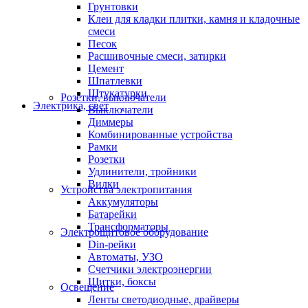
Грунтовки
Клеи для кладки плитки, камня и кладочные
смеси
Песок
Расшивочные смеси, затирки
Цемент
Шпатлевки
Штукатурки
Розетки, выключатели
Электрика, свет
Выключатели
Диммеры
Комбинированные устройства
Рамки
Розетки
Удлинители, тройники
Вилки
Устройства электропитания
Аккумуляторы
Батарейки
Трансформаторы
Электрощитовое оборудование
Din-рейки
Автоматы, УЗО
Счетчики электроэнергии
Щитки, боксы
Освещение
Ленты светодиодные, драйверы