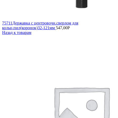
75711Державка с центровочн.сверлом для
кольц.пил(коронок)32-121мм
547,00
Р
Назад к товарам