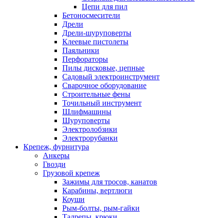
Цепи для пил
Бетоносмесители
Дрели
Дрели-шуруповерты
Клеевые пистолеты
Паяльники
Перфораторы
Пилы дисковые, цепные
Садовый электроинструмент
Сварочное оборудование
Строительные фены
Точильный инструмент
Шлифмашины
Шуруповерты
Электролобзики
Электрорубанки
Крепеж, фурнитура
Анкеры
Гвозди
Грузовой крепеж
Зажимы для тросов, канатов
Карабины, вертлюги
Коуши
Рым-болты, рым-гайки
Талрепы, крюки