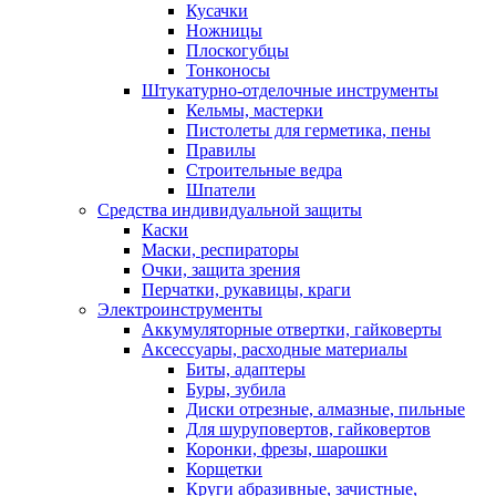
Кусачки
Ножницы
Плоскогубцы
Тонконосы
Штукатурно-отделочные инструменты
Кельмы, мастерки
Пистолеты для герметика, пены
Правилы
Строительные ведра
Шпатели
Средства индивидуальной защиты
Каски
Маски, респираторы
Очки, защита зрения
Перчатки, рукавицы, краги
Электроинструменты
Аккумуляторные отвертки, гайковерты
Аксессуары, расходные материалы
Биты, адаптеры
Буры, зубила
Диски отрезные, алмазные, пильные
Для шуруповертов, гайковертов
Коронки, фрезы, шарошки
Корщетки
Круги абразивные, зачистные,