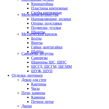
Кронштейны
Пластины крепежные
Скобы крепежные
Мебельная фурнитура
Направляющие, ролики
Опоры, подставки
Подвески, уголки
Шканты
Метрический крепеж
Болты
Винты
Гайки, контргайки
Шайбы
Саморезы, шурупы
Саморезы
Шарниры ШС, ШПС
ШСГД, ШСГМ, ШСММ
ШУЖ, ШУЦ
Отделка, интерьер
Декор для стен
Картины
Часы
Печи, камины
Камины
Печное литье
Двери