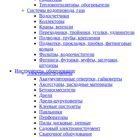
Тепловентиляторы, обогреватели
Системы водопровода, газа
Водосчетчики
Коллекторы
Краны, вентили
Переходники, тройники, уголки, удлинители
Подводки, трубы, крепления
Подмотки, прокладки, пробки, фитинговые
кольца
Фильтры, водоочистители
Фитинги, футорки, муфты, заглушки,
штуцеры
Инструменты, оборудование
Электроинструменты
Аккумуляторные отвертки, гайковерты
Аксессуары, расходные материалы
Бетоносмесители
Дрели
Дрели-шуруповерты
Клеевые пистолеты
Паяльники
Перфораторы
Пилы дисковые, цепные
Садовый электроинструмент
Сварочное оборудование