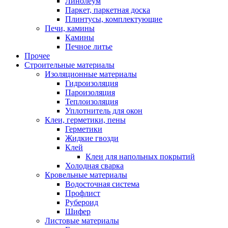
Линолеум
Паркет, паркетная доска
Плинтусы, комплектующие
Печи, камины
Камины
Печное литье
Прочее
Строительные материалы
Изоляционные материалы
Гидроизоляция
Пароизоляция
Теплоизоляция
Уплотнитель для окон
Клеи, герметики, пены
Герметики
Жидкие гвозди
Клей
Клеи для напольных покрытий
Холодная сварка
Кровельные материалы
Водосточная система
Профлист
Рубероид
Шифер
Листовые материалы