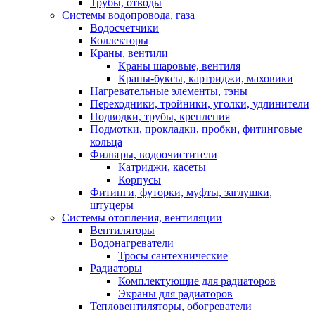
Трубы, отводы
Системы водопровода, газа
Водосчетчики
Коллекторы
Краны, вентили
Краны шаровые, вентиля
Краны-буксы, картриджи, маховики
Нагревательные элементы, тэны
Переходники, тройники, уголки, удлинители
Подводки, трубы, крепления
Подмотки, прокладки, пробки, фитинговые
кольца
Фильтры, водоочистители
Катриджи, касеты
Корпусы
Фитинги, футорки, муфты, заглушки,
штуцеры
Системы отопления, вентиляции
Вентиляторы
Водонагреватели
Тросы сантехнические
Радиаторы
Комплектующие для радиаторов
Экраны для радиаторов
Тепловентиляторы, обогреватели