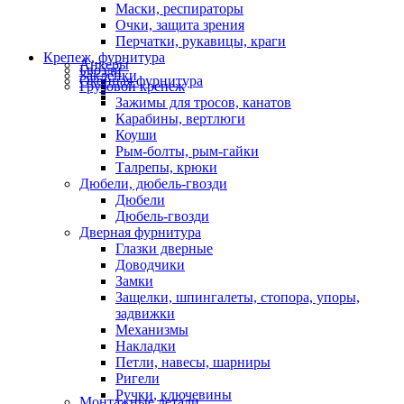
Маски, респираторы
Очки, защита зрения
Перчатки, рукавицы, краги
Крепеж, фурнитура
Анкеры
Гвозди
Заклепки
Оконная фурнитура
Грузовой крепеж
Зажимы для тросов, канатов
Карабины, вертлюги
Коуши
Рым-болты, рым-гайки
Талрепы, крюки
Дюбели, дюбель-гвозди
Дюбели
Дюбель-гвозди
Дверная фурнитура
Глазки дверные
Доводчики
Замки
Защелки, шпингалеты, стопора, упоры,
задвижки
Механизмы
Накладки
Петли, навесы, шарниры
Ригели
Ручки, ключевины
Монтажные детали