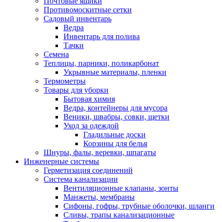
Почтовые ящики
Противомоскитные сетки
Садовый инвентарь
Ведра
Инвентарь для полива
Тачки
Семена
Теплицы, парники, поликарбонат
Укрывные материалы, пленки
Термометры
Товары для уборки
Бытовая химия
Ведра, контейнеры для мусора
Веники, швабры, совки, щетки
Уход за одеждой
Гладильные доски
Корзины для белья
Шнуры, фалы, веревки, шпагаты
Инженерные системы
Герметизация соединений
Система канализации
Вентиляционные клапаны, зонты
Манжеты, мембраны
Сифоны, гофры, трубные оболочки, шланги
Сливы, трапы канализационные