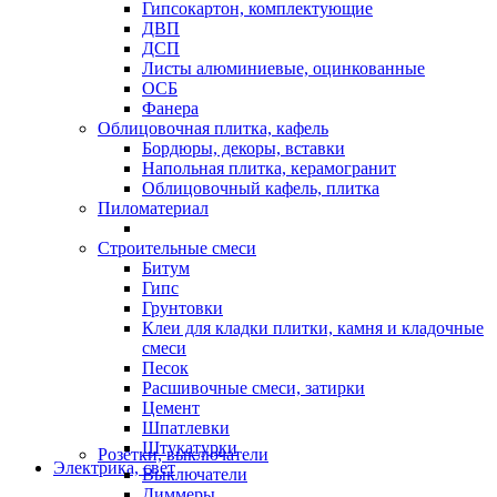
Гипсокартон, комплектующие
ДВП
ДСП
Листы алюминиевые, оцинкованные
ОСБ
Фанера
Облицовочная плитка, кафель
Бордюры, декоры, вставки
Напольная плитка, керамогранит
Облицовочный кафель, плитка
Пиломатериал
Строительные смеси
Битум
Гипс
Грунтовки
Клеи для кладки плитки, камня и кладочные
смеси
Песок
Расшивочные смеси, затирки
Цемент
Шпатлевки
Штукатурки
Розетки, выключатели
Электрика, свет
Выключатели
Диммеры