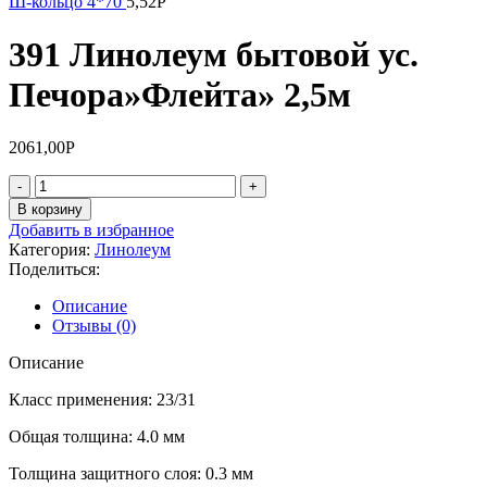
Ш-кольцо 4*70
5,52
Р
391 Линолеум бытовой ус.
Печора»Флейта» 2,5м
2061,00
Р
Количество
товара
В корзину
391
Добавить в избранное
Линолеум
Категория:
Линолеум
бытовой
Поделиться:
ус.
Печора"Флейта"
Описание
2,5м
Отзывы (0)
Описание
Класс применения: 23/31
Общая толщина: 4.0 мм
Толщина защитного слоя: 0.3 мм