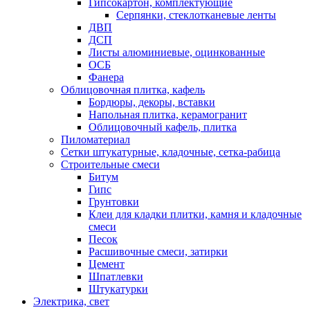
Гипсокартон, комплектующие
Серпянки, стеклотканевые ленты
ДВП
ДСП
Листы алюминиевые, оцинкованные
ОСБ
Фанера
Облицовочная плитка, кафель
Бордюры, декоры, вставки
Напольная плитка, керамогранит
Облицовочный кафель, плитка
Пиломатериал
Сетки штукатурные, кладочные, сетка-рабица
Строительные смеси
Битум
Гипс
Грунтовки
Клеи для кладки плитки, камня и кладочные
смеси
Песок
Расшивочные смеси, затирки
Цемент
Шпатлевки
Штукатурки
Электрика, свет