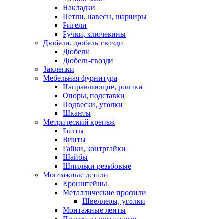
Накладки
Петли, навесы, шарниры
Ригели
Ручки, ключевины
Дюбели, дюбель-гвозди
Дюбели
Дюбель-гвозди
Заклепки
Мебельная фурнитура
Направляющие, ролики
Опоры, подставки
Подвески, уголки
Шканты
Метрический крепеж
Болты
Винты
Гайки, контргайки
Шайбы
Шпильки резьбовые
Монтажные детали
Кронштейны
Металлические профили
Швеллеры, уголки
Монтажные ленты
Пластины крепежные