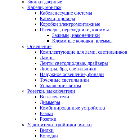
Звонки дверные
Кабели, монтаж
Кабеленесущие системы
Кабели, провода
Коробки электромонтажные
Штекеры, переходники, клеммы
Зажимы, наконечники
Клеммные колодки, клеммы
Освещение
Комплектующие для ламп, светильников
Лампы
Ленты светодиодные, драйверы
Люстры, бра, светильники
Наружное освещение, фонари
Точечные светильники
Управление светом
Розетки, выключатели
Выключатели
Диммеры
Комбинированные устройства
Рамки
Розетки
Удлинители, тройники, вилки
Вилки
Колодки