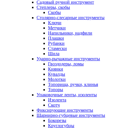
Садовый ручной инструмент
Степлеры, скобы
Скобы
Столярно-слесарные инструменты
Ключи
Метчики
Напильники, надфили
Плашки
Рубанки
Стамески
Шила
Ударно-рычажные инструменты
Гвоздодеры, ломы
Киянки
Кувалды
Молотки
Топорища, ручки, клинья
Топоры
Упаковочные ленты, изоленты
Изолента
Скотч
Фиксирующие инструменты
Шарнирно-губцевые инструменты
Бокорезы
Круглогубцы