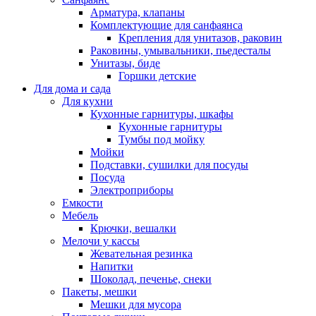
Арматура, клапаны
Комплектующие для санфаянса
Крепления для унитазов, раковин
Раковины, умывальники, пьедесталы
Унитазы, биде
Горшки детские
Для дома и сада
Для кухни
Кухонные гарнитуры, шкафы
Кухонные гарнитуры
Тумбы под мойку
Мойки
Подставки, сушилки для посуды
Посуда
Электроприборы
Емкости
Мебель
Крючки, вешалки
Мелочи у кассы
Жевательная резинка
Напитки
Шоколад, печенье, снеки
Пакеты, мешки
Мешки для мусора