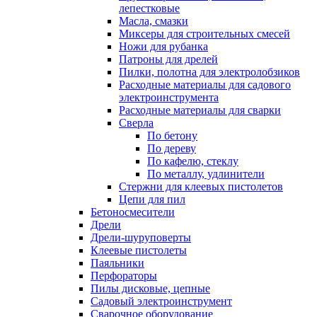
лепестковые
Масла, смазки
Миксеры для строительных смесей
Ножи для рубанка
Патроны для дрелей
Пилки, полотна для электролобзиков
Расходные материалы для садового
электроинструмента
Расходные материалы для сварки
Сверла
По бетону
По дереву
По кафелю, стеклу
По металлу, удлинители
Стержни для клеевых пистолетов
Цепи для пил
Бетоносмесители
Дрели
Дрели-шуруповерты
Клеевые пистолеты
Паяльники
Перфораторы
Пилы дисковые, цепные
Садовый электроинструмент
Сварочное оборудование