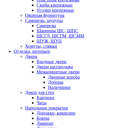
Скобы крепежные
Уголки крепежные
Оконная фурнитура
Саморезы, шурупы
Саморезы
Шарниры ШС, ШПС
ШСГД, ШСГМ, ШСММ
ШУЖ, ШУЦ
Хомуты, стяжки
Отделка, интерьер
Двери
Входные двери
Двери распродажа
Межкомнатные двери
Дверные короба
Доборы
Наличники
Декор для стен
Картины
Часы
Напольные покрытия
Дорожки, ковролин
Ковры
Ламинат