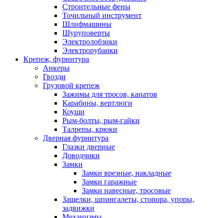
Строительные фены
Точильный инструмент
Шлифмашины
Шуруповерты
Электролобзики
Электрорубанки
Крепеж, фурнитура
Анкеры
Гвозди
Грузовой крепеж
Зажимы для тросов, канатов
Карабины, вертлюги
Коуши
Рым-болты, рым-гайки
Талрепы, крюки
Дверная фурнитура
Глазки дверные
Доводчики
Замки
Замки врезные, накладные
Замки гаражные
Замки навесные, тросовые
Защелки, шпингалеты, стопора, упоры,
задвижки
Механизмы