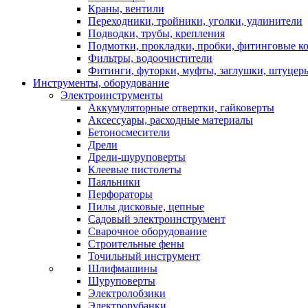
Краны, вентили
Переходники, тройники, уголки, удлинители
Подводки, трубы, крепления
Подмотки, прокладки, пробки, фитинговые к
Фильтры, водоочистители
Фитинги, футорки, муфты, заглушки, штуцер
Инструменты, оборудование
Электроинструменты
Аккумуляторные отвертки, гайковерты
Аксессуары, расходные материалы
Бетоносмесители
Дрели
Дрели-шуруповерты
Клеевые пистолеты
Паяльники
Перфораторы
Пилы дисковые, цепные
Садовый электроинструмент
Сварочное оборудование
Строительные фены
Точильный инструмент
Шлифмашины
Шуруповерты
Электролобзики
Электрорубанки