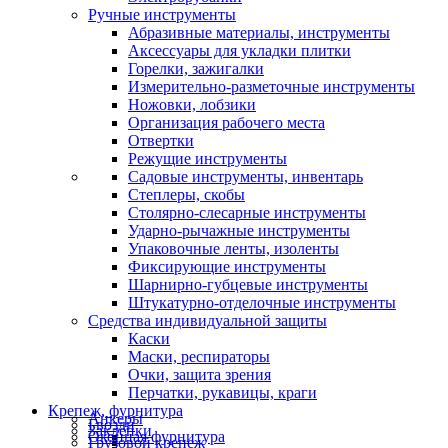
Ручные инструменты
Абразивные материалы, инструменты
Аксессуары для укладки плитки
Горелки, зажигалки
Измерительно-разметочные инструменты
Ножовки, лобзики
Организация рабочего места
Отвертки
Режущие инструменты
Садовые инструменты, инвентарь
Степлеры, скобы
Столярно-слесарные инструменты
Ударно-рычажные инструменты
Упаковочные ленты, изоленты
Фиксирующие инструменты
Шарнирно-губцевые инструменты
Штукатурно-отделочные инструменты
Средства индивидуальной защиты
Каски
Маски, респираторы
Очки, защита зрения
Перчатки, рукавицы, краги
Крепеж, фурнитура
Анкеры
Гвозди
Заклепки
Оконная фурнитура
Грузовой крепеж