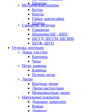
Шканты
Метрический крепеж
Болты
Винты
Гайки, контргайки
Шайбы
Саморезы, шурупы
Саморезы
Шарниры ШС, ШПС
ШСГД, ШСГМ, ШСММ
ШУЖ, ШУЦ
Отделка, интерьер
Декор для стен
Картины
Часы
Печи, камины
Камины
Печное литье
Двери
Входные двери
Двери распродажа
Межкомнатные двери
Напольные покрытия
Дорожки, ковролин
Ковры
Ламинат