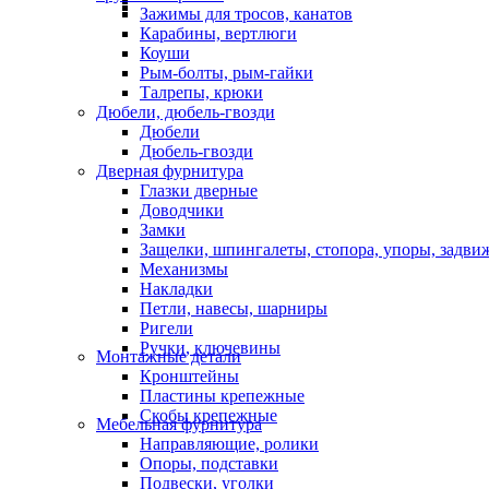
Зажимы для тросов, канатов
Карабины, вертлюги
Коуши
Рым-болты, рым-гайки
Талрепы, крюки
Дюбели, дюбель-гвозди
Дюбели
Дюбель-гвозди
Дверная фурнитура
Глазки дверные
Доводчики
Замки
Защелки, шпингалеты, стопора, упоры, задви
Механизмы
Накладки
Петли, навесы, шарниры
Ригели
Ручки, ключевины
Монтажные детали
Кронштейны
Пластины крепежные
Скобы крепежные
Мебельная фурнитура
Направляющие, ролики
Опоры, подставки
Подвески, уголки