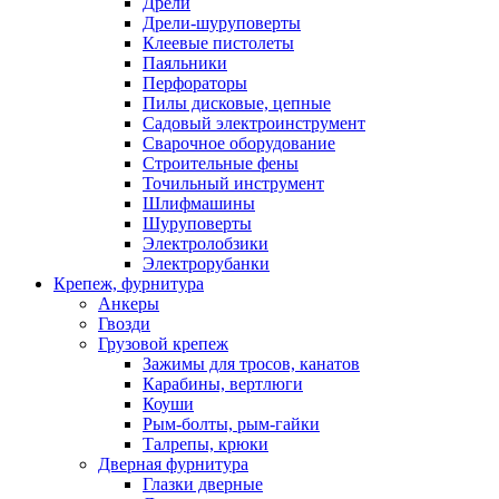
Дрели
Дрели-шуруповерты
Клеевые пистолеты
Паяльники
Перфораторы
Пилы дисковые, цепные
Садовый электроинструмент
Сварочное оборудование
Строительные фены
Точильный инструмент
Шлифмашины
Шуруповерты
Электролобзики
Электрорубанки
Крепеж, фурнитура
Анкеры
Гвозди
Грузовой крепеж
Зажимы для тросов, канатов
Карабины, вертлюги
Коуши
Рым-болты, рым-гайки
Талрепы, крюки
Дверная фурнитура
Глазки дверные