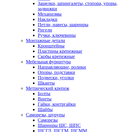
Защелки, шпингалеты, стопора, упоры,
задвижки
Механизмы
Накладки
Петли, навесы, шарниры
Ригели
Ручки, ключевины
Монтажные детали
Кронштейны
Пластины крепежные
Скобы крепежные
Мебельная фурнитура
Направляющие, ролики
Опоры, подставки
Подвески, уголки
Шканты
Метрический крепеж
Болты
Винты
Гайки, контргайки
Шайбы
Саморезы, шурупы
Саморезы
Шарниры ШС, ШПС
ШСГД, ШСГМ, ШСММ