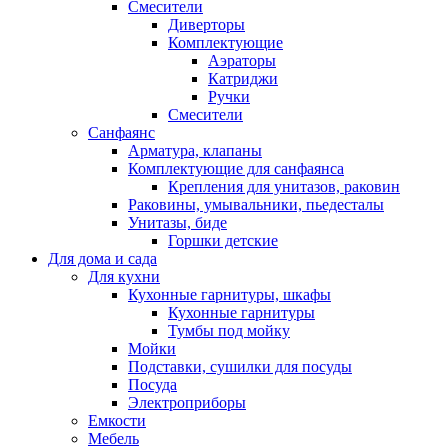
Смесители
Диверторы
Комплектующие
Аэраторы
Катриджи
Ручки
Смесители
Санфаянс
Арматура, клапаны
Комплектующие для санфаянса
Крепления для унитазов, раковин
Раковины, умывальники, пьедесталы
Унитазы, биде
Горшки детские
Для дома и сада
Для кухни
Кухонные гарнитуры, шкафы
Кухонные гарнитуры
Тумбы под мойку
Мойки
Подставки, сушилки для посуды
Посуда
Электроприборы
Емкости
Мебель