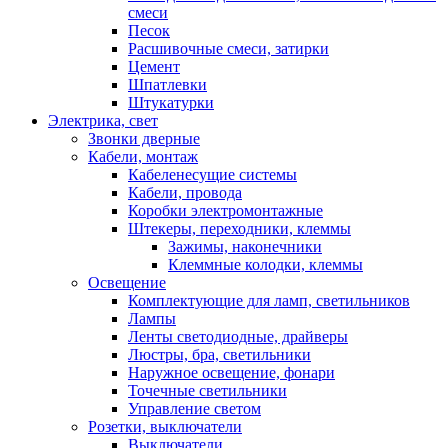
смеси
Песок
Расшивочные смеси, затирки
Цемент
Шпатлевки
Штукатурки
Электрика, свет
Звонки дверные
Кабели, монтаж
Кабеленесущие системы
Кабели, провода
Коробки электромонтажные
Штекеры, переходники, клеммы
Зажимы, наконечники
Клеммные колодки, клеммы
Освещение
Комплектующие для ламп, светильников
Лампы
Ленты светодиодные, драйверы
Люстры, бра, светильники
Наружное освещение, фонари
Точечные светильники
Управление светом
Розетки, выключатели
Выключатели