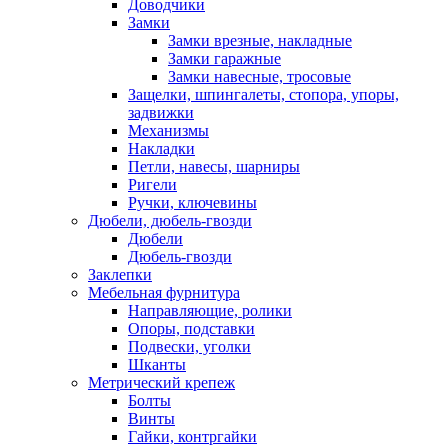
Доводчики
Замки
Замки врезные, накладные
Замки гаражные
Замки навесные, тросовые
Защелки, шпингалеты, стопора, упоры,
задвижки
Механизмы
Накладки
Петли, навесы, шарниры
Ригели
Ручки, ключевины
Дюбели, дюбель-гвозди
Дюбели
Дюбель-гвозди
Заклепки
Мебельная фурнитура
Направляющие, ролики
Опоры, подставки
Подвески, уголки
Шканты
Метрический крепеж
Болты
Винты
Гайки, контргайки