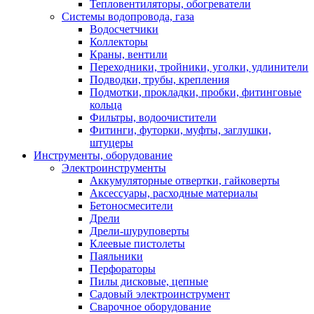
Тепловентиляторы, обогреватели
Системы водопровода, газа
Водосчетчики
Коллекторы
Краны, вентили
Переходники, тройники, уголки, удлинители
Подводки, трубы, крепления
Подмотки, прокладки, пробки, фитинговые
кольца
Фильтры, водоочистители
Фитинги, футорки, муфты, заглушки,
штуцеры
Инструменты, оборудование
Электроинструменты
Аккумуляторные отвертки, гайковерты
Аксессуары, расходные материалы
Бетоносмесители
Дрели
Дрели-шуруповерты
Клеевые пистолеты
Паяльники
Перфораторы
Пилы дисковые, цепные
Садовый электроинструмент
Сварочное оборудование