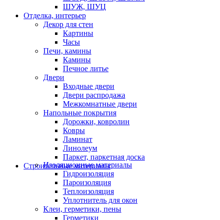
ШУЖ, ШУЦ
Отделка, интерьер
Декор для стен
Картины
Часы
Печи, камины
Камины
Печное литье
Двери
Входные двери
Двери распродажа
Межкомнатные двери
Напольные покрытия
Дорожки, ковролин
Ковры
Ламинат
Линолеум
Паркет, паркетная доска
Изоляционные материалы
Строительные материалы
Гидроизоляция
Пароизоляция
Теплоизоляция
Уплотнитель для окон
Клеи, герметики, пены
Герметики