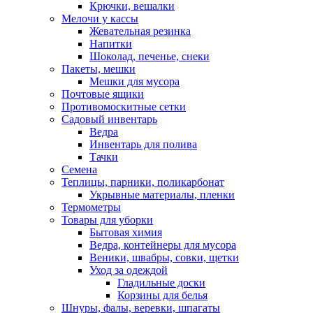
Крючки, вешалки
Мелочи у кассы
Жевательная резинка
Напитки
Шоколад, печенье, снеки
Пакеты, мешки
Мешки для мусора
Почтовые ящики
Противомоскитные сетки
Садовый инвентарь
Ведра
Инвентарь для полива
Тачки
Семена
Теплицы, парники, поликарбонат
Укрывные материалы, пленки
Термометры
Товары для уборки
Бытовая химия
Ведра, контейнеры для мусора
Веники, швабры, совки, щетки
Уход за одеждой
Гладильные доски
Корзины для белья
Шнуры, фалы, веревки, шпагаты