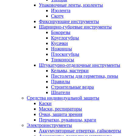
Упаковочные ленты, изоленты
Изолента
Скотч
Фиксирующие инструменты
Шарнирно-губцевые инструменты
Бокорезы
Круглогубцы
Кусачки
Ножницы
Плоскогубцы
Тонконосы
Штукатурно-отделочные инструменты
Кельмы, мастерки
Пистолеты для герметика, пены
Правилы
Строительные ведра
Шпатели
Средства индивидуальной защиты
Каски
Маски, респираторы
Очки, защита зрения
Перчатки, рукавицы, краги
Электроинструменты
Аккумуляторные отвертки, гайковерты