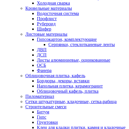
Холодная сварка
Кровельные материалы
Водосточная система
Профлист
Рубероид
Шифер
Листовые материалы
Гипсокартон, комплектующие
Серпянки, стеклотканевые ленты
ДВП
ДСП
Листы алюминиевые, оцинкованные
ОСБ
Фанера
Облицовочная плитка, кафель
Бордюры, декоры, вставки
Напольная плитка, керамогранит
Облицовочный кафель, плитка
Пиломатериал
Сетки штукатурные, кладочные, сетка-рабица
Строительные смеси
Битум
Гипс
Грунтовки
Клеи для кладки плитки, камня и кладочные