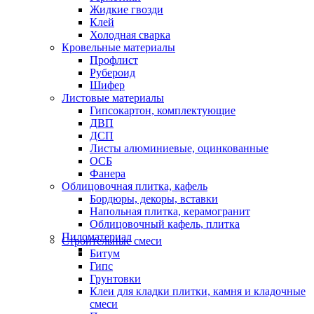
Жидкие гвозди
Клей
Холодная сварка
Кровельные материалы
Профлист
Рубероид
Шифер
Листовые материалы
Гипсокартон, комплектующие
ДВП
ДСП
Листы алюминиевые, оцинкованные
ОСБ
Фанера
Облицовочная плитка, кафель
Бордюры, декоры, вставки
Напольная плитка, керамогранит
Облицовочный кафель, плитка
Пиломатериал
Строительные смеси
Битум
Гипс
Грунтовки
Клеи для кладки плитки, камня и кладочные
смеси