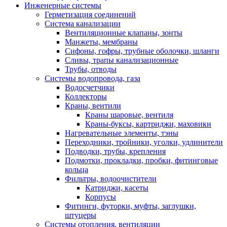
Инженерные системы
Герметизация соединений
Система канализации
Вентиляционные клапаны, зонты
Манжеты, мембраны
Сифоны, гофры, трубные оболочки, шланги
Сливы, трапы канализационные
Трубы, отводы
Системы водопровода, газа
Водосчетчики
Коллекторы
Краны, вентили
Краны шаровые, вентиля
Краны-буксы, картриджи, маховики
Нагревательные элементы, тэны
Переходники, тройники, уголки, удлинители
Подводки, трубы, крепления
Подмотки, прокладки, пробки, фитинговые
кольца
Фильтры, водоочистители
Катриджи, касеты
Корпусы
Фитинги, футорки, муфты, заглушки,
штуцеры
Системы отопления, вентиляции