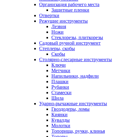
Организация рабочего места
Защитные пленки
Отвертки
Режущие инструменты
Лезвия
Ножи
Стеклорезы, плиткорезы
Садовый ручной инструмент
Степлеры, скобы
Скобы
Столярно-слесарные инструменты
Ключи
Метчики
Напильники, надфили
Плашки
Рубанки
Стамески
Шила
Ударно-рычажные инструменты
Гвоздодеры, ломы
Киянки
Кувалды
Молотки
Топорища, ручки, клинья
Топоры