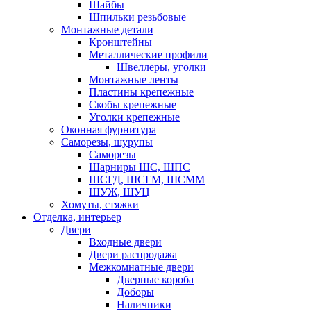
Шайбы
Шпильки резьбовые
Монтажные детали
Кронштейны
Металлические профили
Швеллеры, уголки
Монтажные ленты
Пластины крепежные
Скобы крепежные
Уголки крепежные
Оконная фурнитура
Саморезы, шурупы
Саморезы
Шарниры ШС, ШПС
ШСГД, ШСГМ, ШСММ
ШУЖ, ШУЦ
Хомуты, стяжки
Отделка, интерьер
Двери
Входные двери
Двери распродажа
Межкомнатные двери
Дверные короба
Доборы
Наличники