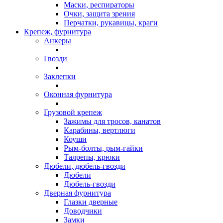
Маски, респираторы
Очки, защита зрения
Перчатки, рукавицы, краги
Крепеж, фурнитура
Анкеры
Гвозди
Заклепки
Оконная фурнитура
Грузовой крепеж
Зажимы для тросов, канатов
Карабины, вертлюги
Коуши
Рым-болты, рым-гайки
Талрепы, крюки
Дюбели, дюбель-гвозди
Дюбели
Дюбель-гвозди
Дверная фурнитура
Глазки дверные
Доводчики
Замки