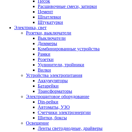
Песок
Расшивочные смеси, затирки
Цемент
Шпатлевки
Штукатурки
Электрика, свет
Розетки, выключатели
Выключатели
Диммеры
Комбинированные устройства
Рамки
Розетки
Удлинители, тройники
Вилки
Устройства электропитания
Аккумуляторы
Батарейки
Трансформаторы
Электрощитовое оборудование
Din-рейки
Автоматы, УЗО
Счетчики электроэнергии
Щитки, боксы
Освещение
Ленты светодиодные, драйверы