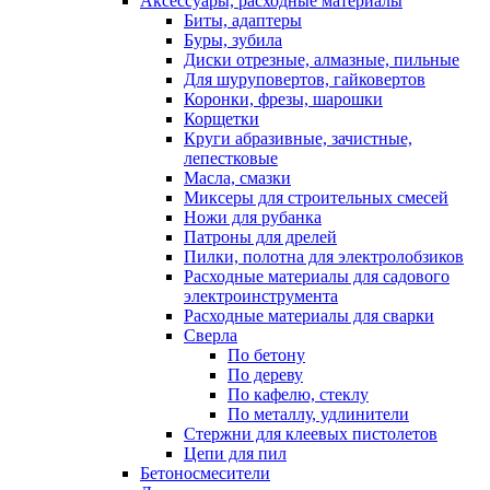
Аксессуары, расходные материалы
Биты, адаптеры
Буры, зубила
Диски отрезные, алмазные, пильные
Для шуруповертов, гайковертов
Коронки, фрезы, шарошки
Корщетки
Круги абразивные, зачистные,
лепестковые
Масла, смазки
Миксеры для строительных смесей
Ножи для рубанка
Патроны для дрелей
Пилки, полотна для электролобзиков
Расходные материалы для садового
электроинструмента
Расходные материалы для сварки
Сверла
По бетону
По дереву
По кафелю, стеклу
По металлу, удлинители
Стержни для клеевых пистолетов
Цепи для пил
Бетоносмесители