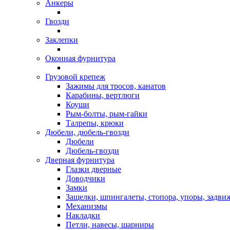
Анкеры
Гвозди
Заклепки
Оконная фурнитура
Грузовой крепеж
Зажимы для тросов, канатов
Карабины, вертлюги
Коуши
Рым-болты, рым-гайки
Талрепы, крюки
Дюбели, дюбель-гвозди
Дюбели
Дюбель-гвозди
Дверная фурнитура
Глазки дверные
Доводчики
Замки
Защелки, шпингалеты, стопора, упоры, задви
Механизмы
Накладки
Петли, навесы, шарниры