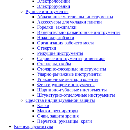
Электролобзики
Электрорубанки
Ручные инструменты
Абразивные материалы, инструменты
Аксессуары для укладки плитки
Горелки, зажигалки
Измерительно-разметочные инструменты
Ножовки, лобзики
Организация рабочего места
Отвертки
Режущие инструменты
Садовые инструменты, инвентарь
Степлеры, скобы
Столярно-слесарные инструменты
Ударно-рычажные инструменты
Упаковочные ленты, изоленты
Фиксирующие инструменты
Шарнирно-губцевые инструменты
Штукатурно-отделочные инструменты
Средства индивидуальной защиты
Каски
Маски, респираторы
Очки, защита зрения
Перчатки, рукавицы, краги
Крепеж, фурнитура