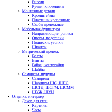
Ригели
Ручки, ключевины
Монтажные детали
Кронштейны
Пластины крепежные
Скобы крепежные
Мебельная фурнитура
Направляющие, ролики
Опоры, подставки
Подвески, уголки
Шканты
Метрический крепеж
Болты
Винты
Гайки, контргайки
Шайбы
Саморезы, шурупы
Саморезы
Шарниры ШС, ШПС
ШСГД, ШСГМ, ШСММ
ШУЖ, ШУЦ
Отделка, интерьер
Декор для стен
Картины
Часы