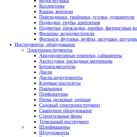
Водосчетчики
Коллекторы
Краны, вентили
Переходники, тройники, уголки, удлинители
Подводки, трубы, крепления
Подмотки, прокладки, пробки, фитинговые к
Фильтры, водоочистители
Фитинги, футорки, муфты, заглушки, штуцер
Инструменты, оборудование
Электроинструменты
Аккумуляторные отвертки, гайковерты
Аксессуары, расходные материалы
Бетоносмесители
Дрели
Дрели-шуруповерты
Клеевые пистолеты
Паяльники
Перфораторы
Пилы дисковые, цепные
Садовый электроинструмент
Сварочное оборудование
Строительные фены
Точильный инструмент
Шлифмашины
Шуруповерты