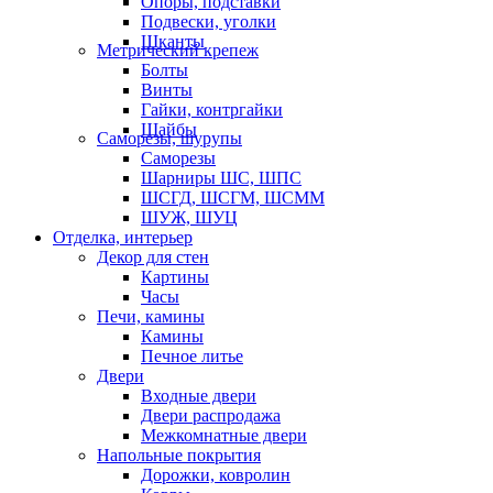
Опоры, подставки
Подвески, уголки
Шканты
Метрический крепеж
Болты
Винты
Гайки, контргайки
Шайбы
Саморезы, шурупы
Саморезы
Шарниры ШС, ШПС
ШСГД, ШСГМ, ШСММ
ШУЖ, ШУЦ
Отделка, интерьер
Декор для стен
Картины
Часы
Печи, камины
Камины
Печное литье
Двери
Входные двери
Двери распродажа
Межкомнатные двери
Напольные покрытия
Дорожки, ковролин