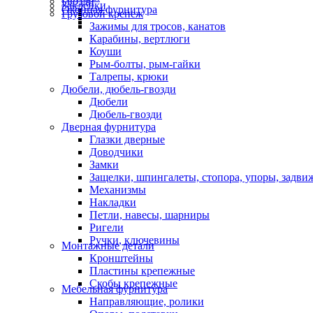
Гвозди
Заклепки
Оконная фурнитура
Грузовой крепеж
Зажимы для тросов, канатов
Карабины, вертлюги
Коуши
Рым-болты, рым-гайки
Талрепы, крюки
Дюбели, дюбель-гвозди
Дюбели
Дюбель-гвозди
Дверная фурнитура
Глазки дверные
Доводчики
Замки
Защелки, шпингалеты, стопора, упоры, задви
Механизмы
Накладки
Петли, навесы, шарниры
Ригели
Ручки, ключевины
Монтажные детали
Кронштейны
Пластины крепежные
Скобы крепежные
Мебельная фурнитура
Направляющие, ролики