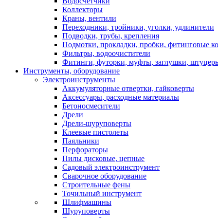
Водосчетчики
Коллекторы
Краны, вентили
Переходники, тройники, уголки, удлинители
Подводки, трубы, крепления
Подмотки, прокладки, пробки, фитинговые к
Фильтры, водоочистители
Фитинги, футорки, муфты, заглушки, штуцер
Инструменты, оборудование
Электроинструменты
Аккумуляторные отвертки, гайковерты
Аксессуары, расходные материалы
Бетоносмесители
Дрели
Дрели-шуруповерты
Клеевые пистолеты
Паяльники
Перфораторы
Пилы дисковые, цепные
Садовый электроинструмент
Сварочное оборудование
Строительные фены
Точильный инструмент
Шлифмашины
Шуруповерты