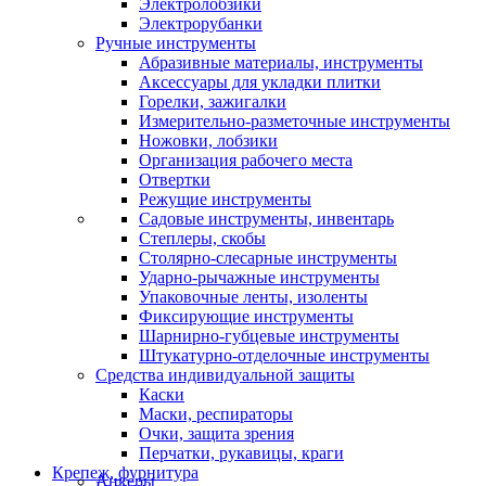
Электролобзики
Электрорубанки
Ручные инструменты
Абразивные материалы, инструменты
Аксессуары для укладки плитки
Горелки, зажигалки
Измерительно-разметочные инструменты
Ножовки, лобзики
Организация рабочего места
Отвертки
Режущие инструменты
Садовые инструменты, инвентарь
Степлеры, скобы
Столярно-слесарные инструменты
Ударно-рычажные инструменты
Упаковочные ленты, изоленты
Фиксирующие инструменты
Шарнирно-губцевые инструменты
Штукатурно-отделочные инструменты
Средства индивидуальной защиты
Каски
Маски, респираторы
Очки, защита зрения
Перчатки, рукавицы, краги
Крепеж, фурнитура
Анкеры