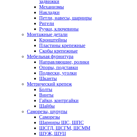
задвижки
Механизмы
Накладки
Петли, навесы, шарниры
Ригели
Ручки, ключевины
Монтажные детали
Кронштейны
Пластины крепежные
Скобы крепежные
Мебельная фурнитура
Направляющие, ролики
Опоры, подставки
Подвески, уголки
Шканты
Метрический крепеж
Болты
Винты
Гайки, контргайки
Шайбы
Саморезы, шурупы
Саморезы
Шарниры ШС, ШПС
ШСГД, ШСГМ, ШСММ
ШУЖ, ШУЦ