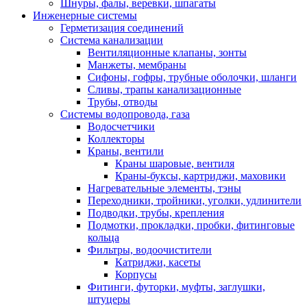
Шнуры, фалы, веревки, шпагаты
Инженерные системы
Герметизация соединений
Система канализации
Вентиляционные клапаны, зонты
Манжеты, мембраны
Сифоны, гофры, трубные оболочки, шланги
Сливы, трапы канализационные
Трубы, отводы
Системы водопровода, газа
Водосчетчики
Коллекторы
Краны, вентили
Краны шаровые, вентиля
Краны-буксы, картриджи, маховики
Нагревательные элементы, тэны
Переходники, тройники, уголки, удлинители
Подводки, трубы, крепления
Подмотки, прокладки, пробки, фитинговые
кольца
Фильтры, водоочистители
Катриджи, касеты
Корпусы
Фитинги, футорки, муфты, заглушки,
штуцеры