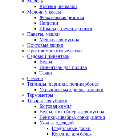
Мебель
Крючки, вешалки
Мелочи у кассы
Жевательная резинка
Напитки
Шоколад, печенье, снеки
Пакеты, мешки
Мешки для мусора
Почтовые ящики
Противомоскитные сетки
Садовый инвентарь
Ведра
Инвентарь для полива
Тачки
Семена
Теплицы, парники, поликарбонат
Укрывные материалы, пленки
Термометры
Товары для уборки
Бытовая химия
Ведра, контейнеры для мусора
Веники, швабры, совки, щетки
Уход за одеждой
Гладильные доски
Корзины для белья