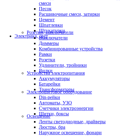
смеси
Песок
Расшивочные смеси, затирки
Цемент
Шпатлевки
Штукатурки
Розетки, выключатели
Электрика, свет
Выключатели
Диммеры
Комбинированные устройства
Рамки
Розетки
Удлинители, тройники
Вилки
Устройства электропитания
Аккумуляторы
Батарейки
Трансформаторы
Электрощитовое оборудование
Din-рейки
Автоматы, УЗО
Счетчики электроэнергии
Щитки, боксы
Освещение
Ленты светодиодные, драйверы
Люстры, бра
Наружное освещение, фонари