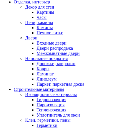
Отделка, интерьер
Декор для стен
Картины
Часы
Печи, камины
Камины
Печное литье
Двери
Входные двери
Двери распродажа
Межкомнатные двери
Напольные покрытия
Дорожки, ковролин
Ковры
Ламинат
Линолеум
Паркет, паркетная доска
Строительные материалы
Изоляционные материалы
Гидроизоляция
Пароизоляция
Теплоизоляция
Уплотнитель для окон
Клеи, герметики, пены
Герметики