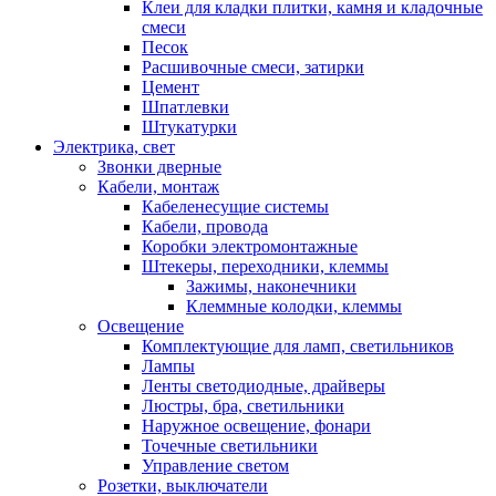
Клеи для кладки плитки, камня и кладочные
смеси
Песок
Расшивочные смеси, затирки
Цемент
Шпатлевки
Штукатурки
Электрика, свет
Звонки дверные
Кабели, монтаж
Кабеленесущие системы
Кабели, провода
Коробки электромонтажные
Штекеры, переходники, клеммы
Зажимы, наконечники
Клеммные колодки, клеммы
Освещение
Комплектующие для ламп, светильников
Лампы
Ленты светодиодные, драйверы
Люстры, бра, светильники
Наружное освещение, фонари
Точечные светильники
Управление светом
Розетки, выключатели