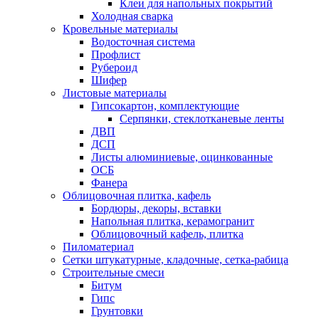
Клеи для напольных покрытий
Холодная сварка
Кровельные материалы
Водосточная система
Профлист
Рубероид
Шифер
Листовые материалы
Гипсокартон, комплектующие
Серпянки, стеклотканевые ленты
ДВП
ДСП
Листы алюминиевые, оцинкованные
ОСБ
Фанера
Облицовочная плитка, кафель
Бордюры, декоры, вставки
Напольная плитка, керамогранит
Облицовочный кафель, плитка
Пиломатериал
Сетки штукатурные, кладочные, сетка-рабица
Строительные смеси
Битум
Гипс
Грунтовки