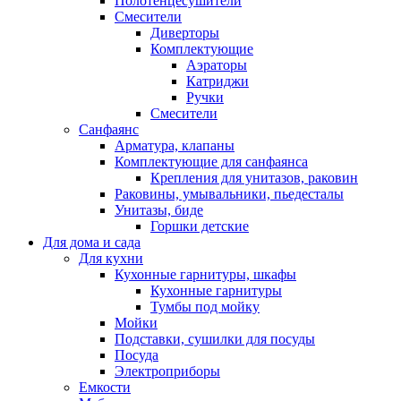
Полотенцесушители
Смесители
Диверторы
Комплектующие
Аэраторы
Катриджи
Ручки
Смесители
Санфаянс
Арматура, клапаны
Комплектующие для санфаянса
Крепления для унитазов, раковин
Раковины, умывальники, пьедесталы
Унитазы, биде
Горшки детские
Для дома и сада
Для кухни
Кухонные гарнитуры, шкафы
Кухонные гарнитуры
Тумбы под мойку
Мойки
Подставки, сушилки для посуды
Посуда
Электроприборы
Емкости