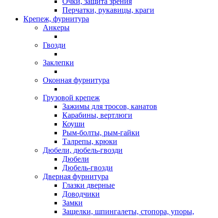
Очки, защита зрения
Перчатки, рукавицы, краги
Крепеж, фурнитура
Анкеры
Гвозди
Заклепки
Оконная фурнитура
Грузовой крепеж
Зажимы для тросов, канатов
Карабины, вертлюги
Коуши
Рым-болты, рым-гайки
Талрепы, крюки
Дюбели, дюбель-гвозди
Дюбели
Дюбель-гвозди
Дверная фурнитура
Глазки дверные
Доводчики
Замки
Защелки, шпингалеты, стопора, упоры,