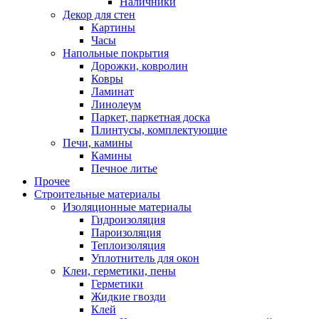
Наличники
Декор для стен
Картины
Часы
Напольные покрытия
Дорожки, ковролин
Ковры
Ламинат
Линолеум
Паркет, паркетная доска
Плинтусы, комплектующие
Печи, камины
Камины
Печное литье
Прочее
Строительные материалы
Изоляционные материалы
Гидроизоляция
Пароизоляция
Теплоизоляция
Уплотнитель для окон
Клеи, герметики, пены
Герметики
Жидкие гвозди
Клей