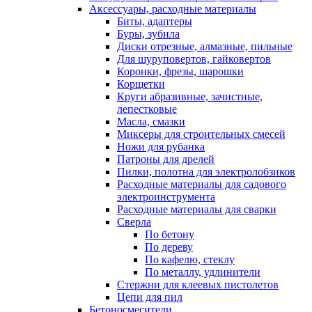
Аксессуары, расходные материалы
Биты, адаптеры
Буры, зубила
Диски отрезные, алмазные, пильные
Для шуруповертов, гайковертов
Коронки, фрезы, шарошки
Корщетки
Круги абразивные, зачистные,
лепестковые
Масла, смазки
Миксеры для строительных смесей
Ножи для рубанка
Патроны для дрелей
Пилки, полотна для электролобзиков
Расходные материалы для садового
электроинструмента
Расходные материалы для сварки
Сверла
По бетону
По дереву
По кафелю, стеклу
По металлу, удлинители
Стержни для клеевых пистолетов
Цепи для пил
Бетоносмесители