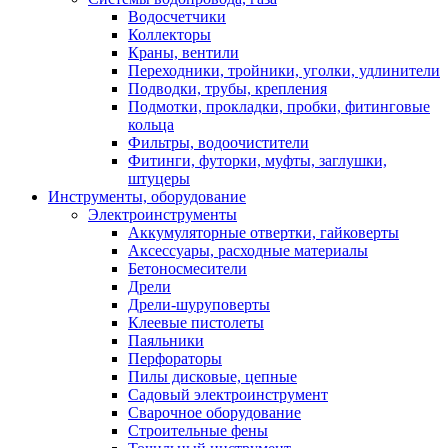
Водосчетчики
Коллекторы
Краны, вентили
Переходники, тройники, уголки, удлинители
Подводки, трубы, крепления
Подмотки, прокладки, пробки, фитинговые
кольца
Фильтры, водоочистители
Фитинги, футорки, муфты, заглушки,
штуцеры
Инструменты, оборудование
Электроинструменты
Аккумуляторные отвертки, гайковерты
Аксессуары, расходные материалы
Бетоносмесители
Дрели
Дрели-шуруповерты
Клеевые пистолеты
Паяльники
Перфораторы
Пилы дисковые, цепные
Садовый электроинструмент
Сварочное оборудование
Строительные фены