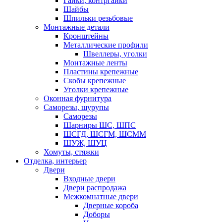
Гайки, контргайки
Шайбы
Шпильки резьбовые
Монтажные детали
Кронштейны
Металлические профили
Швеллеры, уголки
Монтажные ленты
Пластины крепежные
Скобы крепежные
Уголки крепежные
Оконная фурнитура
Саморезы, шурупы
Саморезы
Шарниры ШС, ШПС
ШСГД, ШСГМ, ШСММ
ШУЖ, ШУЦ
Хомуты, стяжки
Отделка, интерьер
Двери
Входные двери
Двери распродажа
Межкомнатные двери
Дверные короба
Доборы