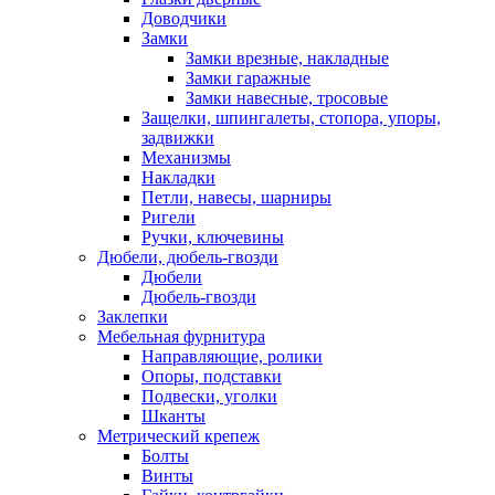
Доводчики
Замки
Замки врезные, накладные
Замки гаражные
Замки навесные, тросовые
Защелки, шпингалеты, стопора, упоры,
задвижки
Механизмы
Накладки
Петли, навесы, шарниры
Ригели
Ручки, ключевины
Дюбели, дюбель-гвозди
Дюбели
Дюбель-гвозди
Заклепки
Мебельная фурнитура
Направляющие, ролики
Опоры, подставки
Подвески, уголки
Шканты
Метрический крепеж
Болты
Винты