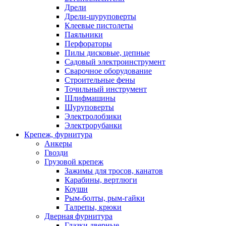
Дрели
Дрели-шуруповерты
Клеевые пистолеты
Паяльники
Перфораторы
Пилы дисковые, цепные
Садовый электроинструмент
Сварочное оборудование
Строительные фены
Точильный инструмент
Шлифмашины
Шуруповерты
Электролобзики
Электрорубанки
Крепеж, фурнитура
Анкеры
Гвозди
Грузовой крепеж
Зажимы для тросов, канатов
Карабины, вертлюги
Коуши
Рым-болты, рым-гайки
Талрепы, крюки
Дверная фурнитура
Глазки дверные