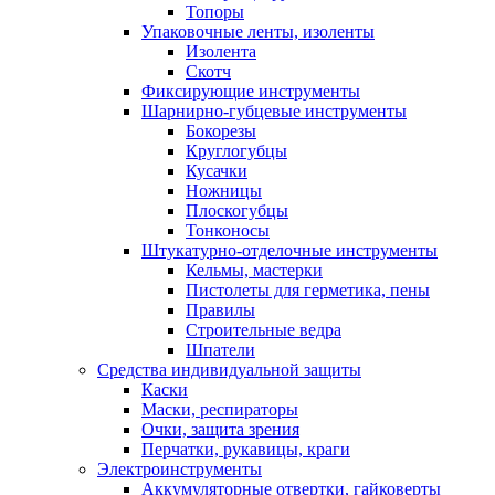
Топоры
Упаковочные ленты, изоленты
Изолента
Скотч
Фиксирующие инструменты
Шарнирно-губцевые инструменты
Бокорезы
Круглогубцы
Кусачки
Ножницы
Плоскогубцы
Тонконосы
Штукатурно-отделочные инструменты
Кельмы, мастерки
Пистолеты для герметика, пены
Правилы
Строительные ведра
Шпатели
Средства индивидуальной защиты
Каски
Маски, респираторы
Очки, защита зрения
Перчатки, рукавицы, краги
Электроинструменты
Аккумуляторные отвертки, гайковерты