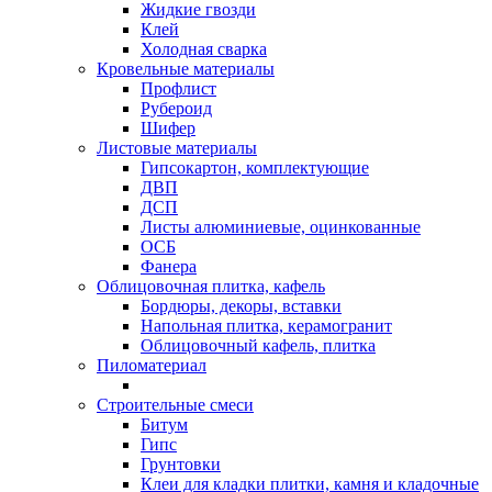
Жидкие гвозди
Клей
Холодная сварка
Кровельные материалы
Профлист
Рубероид
Шифер
Листовые материалы
Гипсокартон, комплектующие
ДВП
ДСП
Листы алюминиевые, оцинкованные
ОСБ
Фанера
Облицовочная плитка, кафель
Бордюры, декоры, вставки
Напольная плитка, керамогранит
Облицовочный кафель, плитка
Пиломатериал
Строительные смеси
Битум
Гипс
Грунтовки
Клеи для кладки плитки, камня и кладочные