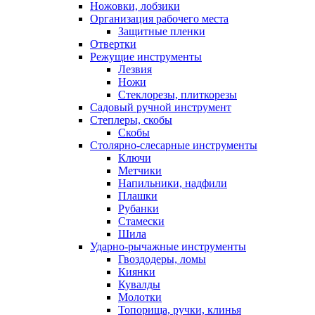
Ножовки, лобзики
Организация рабочего места
Защитные пленки
Отвертки
Режущие инструменты
Лезвия
Ножи
Стеклорезы, плиткорезы
Садовый ручной инструмент
Степлеры, скобы
Скобы
Столярно-слесарные инструменты
Ключи
Метчики
Напильники, надфили
Плашки
Рубанки
Стамески
Шила
Ударно-рычажные инструменты
Гвоздодеры, ломы
Киянки
Кувалды
Молотки
Топорища, ручки, клинья