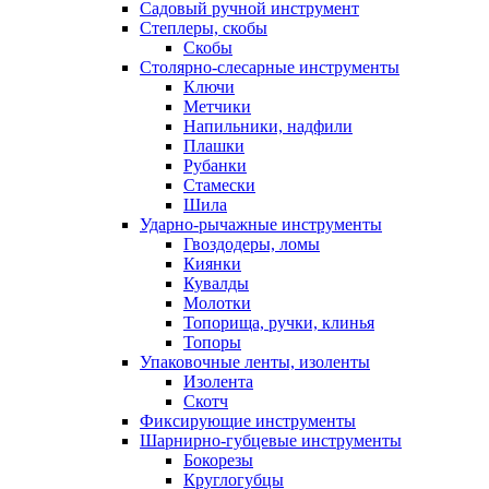
Садовый ручной инструмент
Степлеры, скобы
Скобы
Столярно-слесарные инструменты
Ключи
Метчики
Напильники, надфили
Плашки
Рубанки
Стамески
Шила
Ударно-рычажные инструменты
Гвоздодеры, ломы
Киянки
Кувалды
Молотки
Топорища, ручки, клинья
Топоры
Упаковочные ленты, изоленты
Изолента
Скотч
Фиксирующие инструменты
Шарнирно-губцевые инструменты
Бокорезы
Круглогубцы