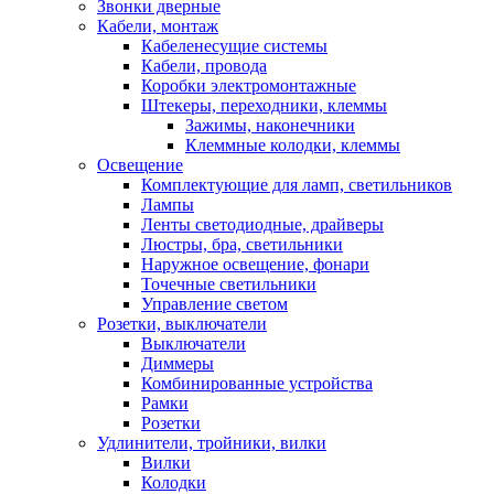
Звонки дверные
Кабели, монтаж
Кабеленесущие системы
Кабели, провода
Коробки электромонтажные
Штекеры, переходники, клеммы
Зажимы, наконечники
Клеммные колодки, клеммы
Освещение
Комплектующие для ламп, светильников
Лампы
Ленты светодиодные, драйверы
Люстры, бра, светильники
Наружное освещение, фонари
Точечные светильники
Управление светом
Розетки, выключатели
Выключатели
Диммеры
Комбинированные устройства
Рамки
Розетки
Удлинители, тройники, вилки
Вилки
Колодки