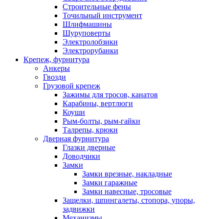
Строительные фены
Точильный инструмент
Шлифмашины
Шуруповерты
Электролобзики
Электрорубанки
Крепеж, фурнитура
Анкеры
Гвозди
Грузовой крепеж
Зажимы для тросов, канатов
Карабины, вертлюги
Коуши
Рым-болты, рым-гайки
Талрепы, крюки
Дверная фурнитура
Глазки дверные
Доводчики
Замки
Замки врезные, накладные
Замки гаражные
Замки навесные, тросовые
Защелки, шпингалеты, стопора, упоры,
задвижки
Механизмы