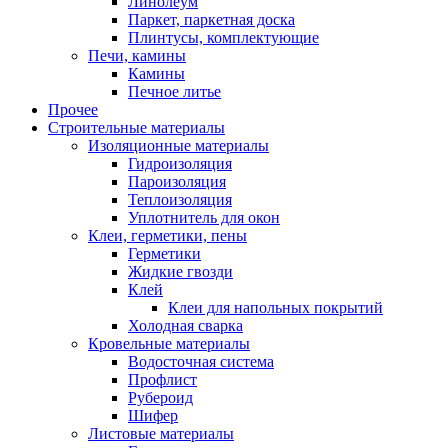
Линолеум
Паркет, паркетная доска
Плинтусы, комплектующие
Печи, камины
Камины
Печное литье
Прочее
Строительные материалы
Изоляционные материалы
Гидроизоляция
Пароизоляция
Теплоизоляция
Уплотнитель для окон
Клеи, герметики, пены
Герметики
Жидкие гвозди
Клей
Клеи для напольных покрытий
Холодная сварка
Кровельные материалы
Водосточная система
Профлист
Рубероид
Шифер
Листовые материалы