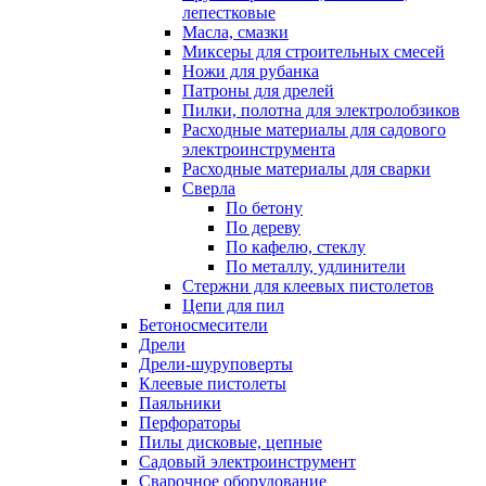
лепестковые
Масла, смазки
Миксеры для строительных смесей
Ножи для рубанка
Патроны для дрелей
Пилки, полотна для электролобзиков
Расходные материалы для садового
электроинструмента
Расходные материалы для сварки
Сверла
По бетону
По дереву
По кафелю, стеклу
По металлу, удлинители
Стержни для клеевых пистолетов
Цепи для пил
Бетоносмесители
Дрели
Дрели-шуруповерты
Клеевые пистолеты
Паяльники
Перфораторы
Пилы дисковые, цепные
Садовый электроинструмент
Сварочное оборудование