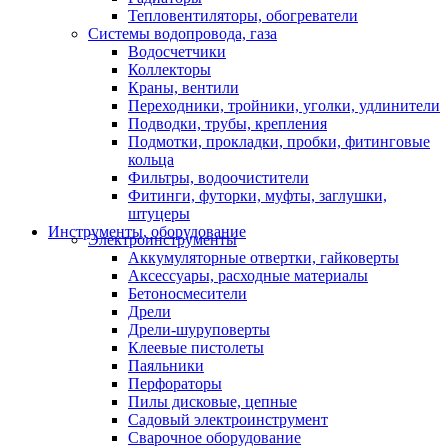
Тепловентиляторы, обогреватели
Системы водопровода, газа
Водосчетчики
Коллекторы
Краны, вентили
Переходники, тройники, уголки, удлинители
Подводки, трубы, крепления
Подмотки, прокладки, пробки, фитинговые
кольца
Фильтры, водоочистители
Фитинги, футорки, муфты, заглушки,
штуцеры
Инструменты, оборудование
Электроинструменты
Аккумуляторные отвертки, гайковерты
Аксессуары, расходные материалы
Бетоносмесители
Дрели
Дрели-шуруповерты
Клеевые пистолеты
Паяльники
Перфораторы
Пилы дисковые, цепные
Садовый электроинструмент
Сварочное оборудование