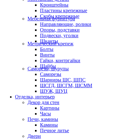
Кронштейны
Пластины крепежные
Скобы крепежные
Мебельная фурнитура
Направляющие, ролики
Опоры, подставки
Подвески, уголки
Шканты
Метрический крепеж
Болты
Винты
Гайки, контргайки
Шайбы
Саморезы, шурупы
Саморезы
Шарниры ШС, ШПС
ШСГД, ШСГМ, ШСММ
ШУЖ, ШУЦ
Отделка, интерьер
Декор для стен
Картины
Часы
Печи, камины
Камины
Печное литье
Двери