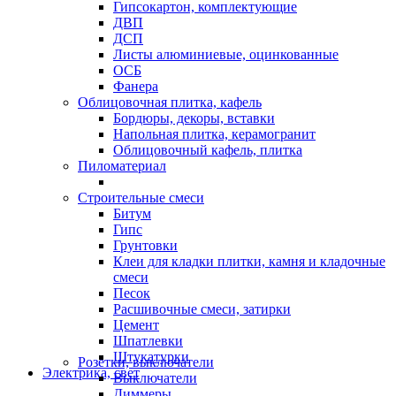
Гипсокартон, комплектующие
ДВП
ДСП
Листы алюминиевые, оцинкованные
ОСБ
Фанера
Облицовочная плитка, кафель
Бордюры, декоры, вставки
Напольная плитка, керамогранит
Облицовочный кафель, плитка
Пиломатериал
Строительные смеси
Битум
Гипс
Грунтовки
Клеи для кладки плитки, камня и кладочные
смеси
Песок
Расшивочные смеси, затирки
Цемент
Шпатлевки
Штукатурки
Розетки, выключатели
Электрика, свет
Выключатели
Диммеры