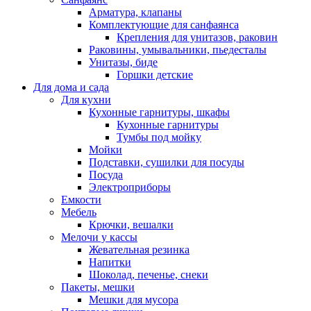
Арматура, клапаны
Комплектующие для санфаянса
Крепления для унитазов, раковин
Раковины, умывальники, пьедесталы
Унитазы, биде
Горшки детские
Для дома и сада
Для кухни
Кухонные гарнитуры, шкафы
Кухонные гарнитуры
Тумбы под мойку
Мойки
Подставки, сушилки для посуды
Посуда
Электроприборы
Емкости
Мебель
Крючки, вешалки
Мелочи у кассы
Жевательная резинка
Напитки
Шоколад, печенье, снеки
Пакеты, мешки
Мешки для мусора