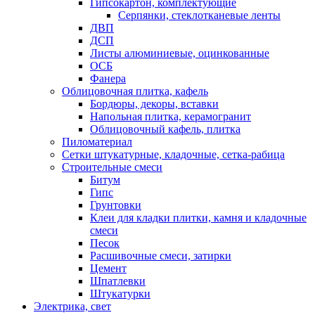
Гипсокартон, комплектующие
Серпянки, стеклотканевые ленты
ДВП
ДСП
Листы алюминиевые, оцинкованные
ОСБ
Фанера
Облицовочная плитка, кафель
Бордюры, декоры, вставки
Напольная плитка, керамогранит
Облицовочный кафель, плитка
Пиломатериал
Сетки штукатурные, кладочные, сетка-рабица
Строительные смеси
Битум
Гипс
Грунтовки
Клеи для кладки плитки, камня и кладочные
смеси
Песок
Расшивочные смеси, затирки
Цемент
Шпатлевки
Штукатурки
Электрика, свет