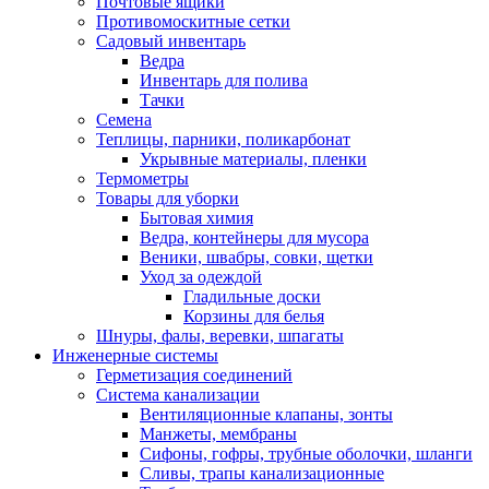
Почтовые ящики
Противомоскитные сетки
Садовый инвентарь
Ведра
Инвентарь для полива
Тачки
Семена
Теплицы, парники, поликарбонат
Укрывные материалы, пленки
Термометры
Товары для уборки
Бытовая химия
Ведра, контейнеры для мусора
Веники, швабры, совки, щетки
Уход за одеждой
Гладильные доски
Корзины для белья
Шнуры, фалы, веревки, шпагаты
Инженерные системы
Герметизация соединений
Система канализации
Вентиляционные клапаны, зонты
Манжеты, мембраны
Сифоны, гофры, трубные оболочки, шланги
Сливы, трапы канализационные