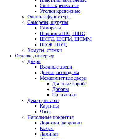
Скобы крепежные
Уголки крепежные
Оконная фурнитура
Саморезы, шурупы
Саморезы
Шарниры ШС, ШПС
ШСГД, ШСГМ, ШСММ
ШУЖ, ШУЦ
Хомуты, стяжки
Отделка, интерьер
Двери
Входные двери
Двери распродажа
Межкомнатные двери
Дверные короба
Доборы
Наличники
Декор для стен
Картины
Часы
Напольные покрытия
Дорожки, ковролин
Ковры
Ламинат