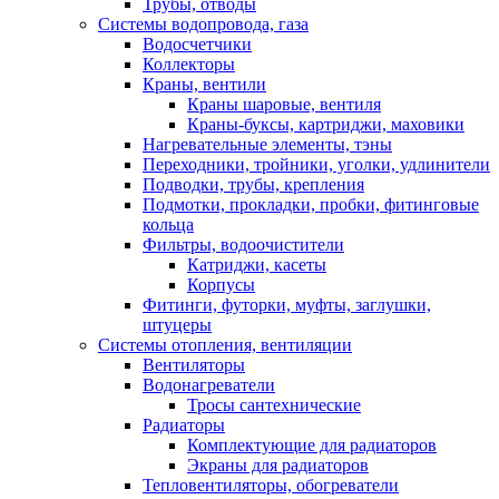
Трубы, отводы
Системы водопровода, газа
Водосчетчики
Коллекторы
Краны, вентили
Краны шаровые, вентиля
Краны-буксы, картриджи, маховики
Нагревательные элементы, тэны
Переходники, тройники, уголки, удлинители
Подводки, трубы, крепления
Подмотки, прокладки, пробки, фитинговые
кольца
Фильтры, водоочистители
Катриджи, касеты
Корпусы
Фитинги, футорки, муфты, заглушки,
штуцеры
Системы отопления, вентиляции
Вентиляторы
Водонагреватели
Тросы сантехнические
Радиаторы
Комплектующие для радиаторов
Экраны для радиаторов
Тепловентиляторы, обогреватели