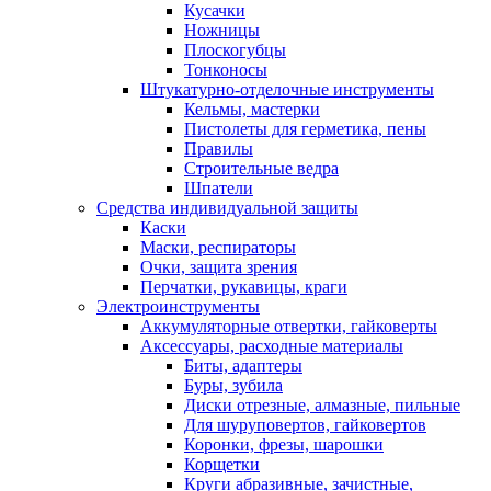
Кусачки
Ножницы
Плоскогубцы
Тонконосы
Штукатурно-отделочные инструменты
Кельмы, мастерки
Пистолеты для герметика, пены
Правилы
Строительные ведра
Шпатели
Средства индивидуальной защиты
Каски
Маски, респираторы
Очки, защита зрения
Перчатки, рукавицы, краги
Электроинструменты
Аккумуляторные отвертки, гайковерты
Аксессуары, расходные материалы
Биты, адаптеры
Буры, зубила
Диски отрезные, алмазные, пильные
Для шуруповертов, гайковертов
Коронки, фрезы, шарошки
Корщетки
Круги абразивные, зачистные,