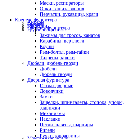
Маски, респираторы
Очки, защита зрения
Перчатки, рукавицы, краги
Крепеж, фурнитура
Анкеры
Гвозди
Заклепки
Оконная фурнитура
Грузовой крепеж
Зажимы для тросов, канатов
Карабины, вертлюги
Коуши
Рым-болты, рым-гайки
Талрепы, крюки
Дюбели, дюбель-гвозди
Дюбели
Дюбель-гвозди
Дверная фурнитура
Глазки дверные
Доводчики
Замки
Защелки, шпингалеты, стопора, упоры,
задвижки
Механизмы
Накладки
Петли, навесы, шарниры
Ригели
Ручки, ключевины
Монтажные детали