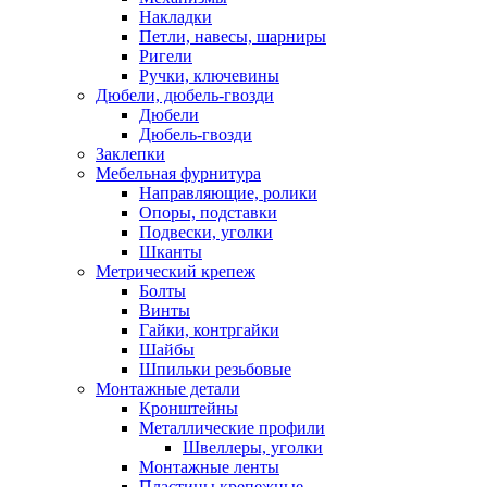
Накладки
Петли, навесы, шарниры
Ригели
Ручки, ключевины
Дюбели, дюбель-гвозди
Дюбели
Дюбель-гвозди
Заклепки
Мебельная фурнитура
Направляющие, ролики
Опоры, подставки
Подвески, уголки
Шканты
Метрический крепеж
Болты
Винты
Гайки, контргайки
Шайбы
Шпильки резьбовые
Монтажные детали
Кронштейны
Металлические профили
Швеллеры, уголки
Монтажные ленты
Пластины крепежные