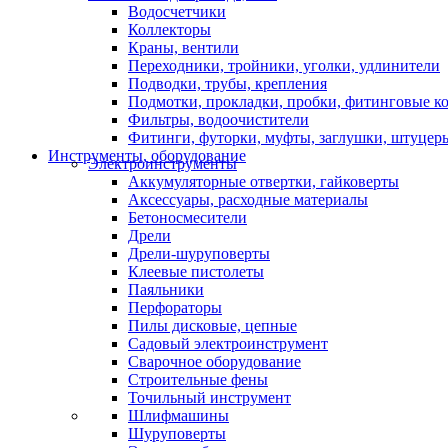
Водосчетчики
Коллекторы
Краны, вентили
Переходники, тройники, уголки, удлинители
Подводки, трубы, крепления
Подмотки, прокладки, пробки, фитинговые к
Фильтры, водоочистители
Фитинги, футорки, муфты, заглушки, штуцер
Инструменты, оборудование
Электроинструменты
Аккумуляторные отвертки, гайковерты
Аксессуары, расходные материалы
Бетоносмесители
Дрели
Дрели-шуруповерты
Клеевые пистолеты
Паяльники
Перфораторы
Пилы дисковые, цепные
Садовый электроинструмент
Сварочное оборудование
Строительные фены
Точильный инструмент
Шлифмашины
Шуруповерты