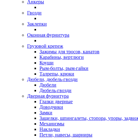
Анкеры
Гвозди
Заклепки
Оконная фурнитура
Грузовой крепеж
Зажимы для тросов, канатов
Карабины, вертлюги
Коуши
Рым-болты, рым-гайки
Талрепы, крюки
Дюбели, дюбель-гвозди
Дюбели
Дюбель-гвозди
Дверная фурнитура
Глазки дверные
Доводчики
Замки
Защелки, шпингалеты, стопора, упоры, задви
Механизмы
Накладки
Петли, навесы, шарниры