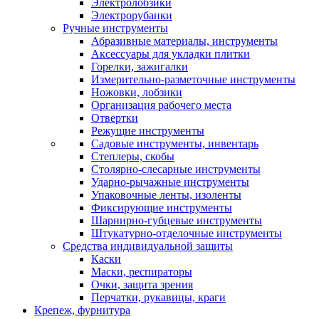
Электролобзики
Электрорубанки
Ручные инструменты
Абразивные материалы, инструменты
Аксессуары для укладки плитки
Горелки, зажигалки
Измерительно-разметочные инструменты
Ножовки, лобзики
Организация рабочего места
Отвертки
Режущие инструменты
Садовые инструменты, инвентарь
Степлеры, скобы
Столярно-слесарные инструменты
Ударно-рычажные инструменты
Упаковочные ленты, изоленты
Фиксирующие инструменты
Шарнирно-губцевые инструменты
Штукатурно-отделочные инструменты
Средства индивидуальной защиты
Каски
Маски, респираторы
Очки, защита зрения
Перчатки, рукавицы, краги
Крепеж, фурнитура