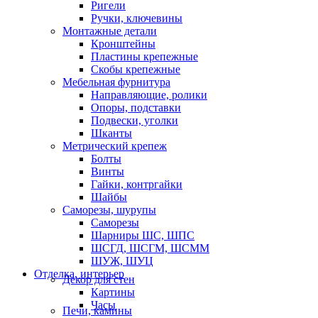
Ригели
Ручки, ключевины
Монтажные детали
Кронштейны
Пластины крепежные
Скобы крепежные
Мебельная фурнитура
Направляющие, ролики
Опоры, подставки
Подвески, уголки
Шканты
Метрический крепеж
Болты
Винты
Гайки, контргайки
Шайбы
Саморезы, шурупы
Саморезы
Шарниры ШС, ШПС
ШСГД, ШСГМ, ШСММ
ШУЖ, ШУЦ
Отделка, интерьер
Декор для стен
Картины
Часы
Печи, камины