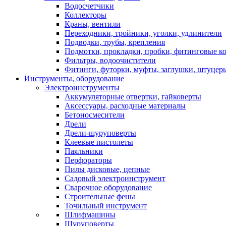
Водосчетчики
Коллекторы
Краны, вентили
Переходники, тройники, уголки, удлинители
Подводки, трубы, крепления
Подмотки, прокладки, пробки, фитинговые к
Фильтры, водоочистители
Фитинги, футорки, муфты, заглушки, штуцер
Инструменты, оборудование
Электроинструменты
Аккумуляторные отвертки, гайковерты
Аксессуары, расходные материалы
Бетоносмесители
Дрели
Дрели-шуруповерты
Клеевые пистолеты
Паяльники
Перфораторы
Пилы дисковые, цепные
Садовый электроинструмент
Сварочное оборудование
Строительные фены
Точильный инструмент
Шлифмашины
Шуруповерты