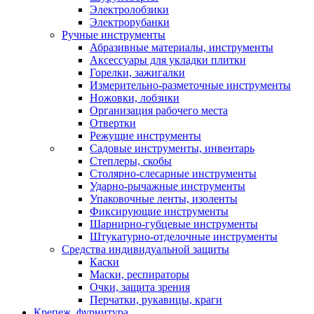
Электролобзики
Электрорубанки
Ручные инструменты
Абразивные материалы, инструменты
Аксессуары для укладки плитки
Горелки, зажигалки
Измерительно-разметочные инструменты
Ножовки, лобзики
Организация рабочего места
Отвертки
Режущие инструменты
Садовые инструменты, инвентарь
Степлеры, скобы
Столярно-слесарные инструменты
Ударно-рычажные инструменты
Упаковочные ленты, изоленты
Фиксирующие инструменты
Шарнирно-губцевые инструменты
Штукатурно-отделочные инструменты
Средства индивидуальной защиты
Каски
Маски, респираторы
Очки, защита зрения
Перчатки, рукавицы, краги
Крепеж, фурнитура