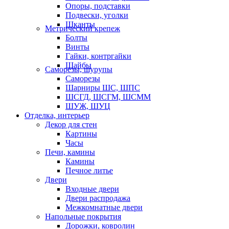
Опоры, подставки
Подвески, уголки
Шканты
Метрический крепеж
Болты
Винты
Гайки, контргайки
Шайбы
Саморезы, шурупы
Саморезы
Шарниры ШС, ШПС
ШСГД, ШСГМ, ШСММ
ШУЖ, ШУЦ
Отделка, интерьер
Декор для стен
Картины
Часы
Печи, камины
Камины
Печное литье
Двери
Входные двери
Двери распродажа
Межкомнатные двери
Напольные покрытия
Дорожки, ковролин