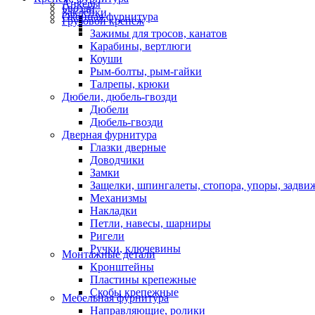
Анкеры
Гвозди
Заклепки
Оконная фурнитура
Грузовой крепеж
Зажимы для тросов, канатов
Карабины, вертлюги
Коуши
Рым-болты, рым-гайки
Талрепы, крюки
Дюбели, дюбель-гвозди
Дюбели
Дюбель-гвозди
Дверная фурнитура
Глазки дверные
Доводчики
Замки
Защелки, шпингалеты, стопора, упоры, задви
Механизмы
Накладки
Петли, навесы, шарниры
Ригели
Ручки, ключевины
Монтажные детали
Кронштейны
Пластины крепежные
Скобы крепежные
Мебельная фурнитура
Направляющие, ролики