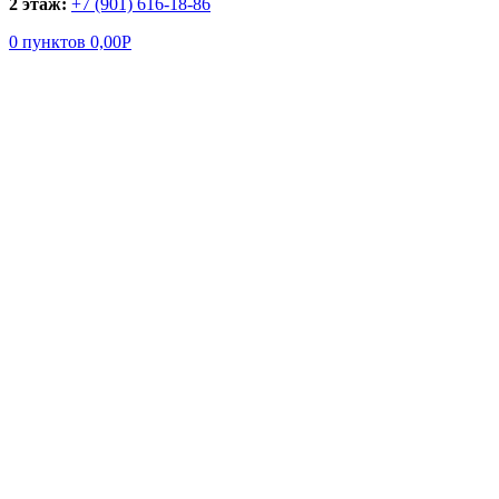
2 этаж:
+7 (901) 616-18-86
0
пунктов
0,00
Р