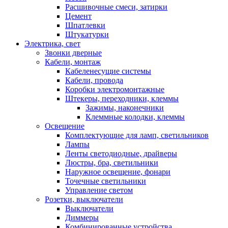
Расшивочные смеси, затирки
Цемент
Шпатлевки
Штукатурки
Электрика, свет
Звонки дверные
Кабели, монтаж
Кабеленесущие системы
Кабели, провода
Коробки электромонтажные
Штекеры, переходники, клеммы
Зажимы, наконечники
Клеммные колодки, клеммы
Освещение
Комплектующие для ламп, светильников
Лампы
Ленты светодиодные, драйверы
Люстры, бра, светильники
Наружное освещение, фонари
Точечные светильники
Управление светом
Розетки, выключатели
Выключатели
Диммеры
Комбинированные устройства