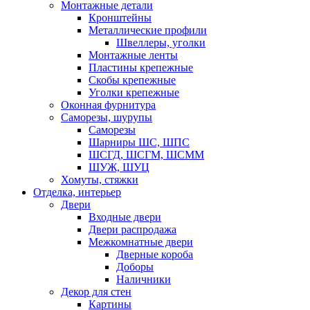
Монтажные детали
Кронштейны
Металлические профили
Швеллеры, уголки
Монтажные ленты
Пластины крепежные
Скобы крепежные
Уголки крепежные
Оконная фурнитура
Саморезы, шурупы
Саморезы
Шарниры ШС, ШПС
ШСГД, ШСГМ, ШСММ
ШУЖ, ШУЦ
Хомуты, стяжки
Отделка, интерьер
Двери
Входные двери
Двери распродажа
Межкомнатные двери
Дверные короба
Доборы
Наличники
Декор для стен
Картины