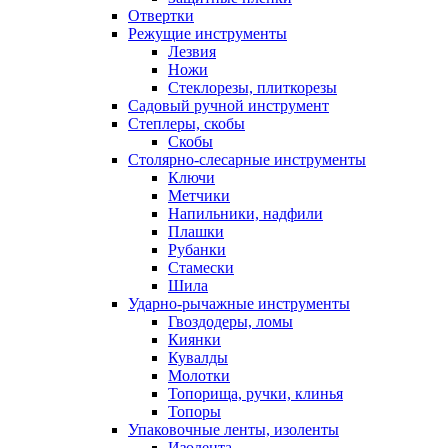
Отвертки
Режущие инструменты
Лезвия
Ножи
Стеклорезы, плиткорезы
Садовый ручной инструмент
Степлеры, скобы
Скобы
Столярно-слесарные инструменты
Ключи
Метчики
Напильники, надфили
Плашки
Рубанки
Стамески
Шила
Ударно-рычажные инструменты
Гвоздодеры, ломы
Киянки
Кувалды
Молотки
Топорища, ручки, клинья
Топоры
Упаковочные ленты, изоленты
Изолента