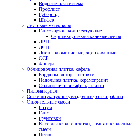
Водосточная система
Профлист
Рубероид
Шифер
Листовые материалы
Гипсокартон, комплектующие
Серпянки, стеклотканевые ленты
ДВП
ДСП
Листы алюминиевые, оцинкованные
ОСБ
Фанера
Облицовочная плитка, кафель
Бордюры, декоры, вставки
Напольная плитка, керамогранит
Облицовочный кафель, плитка
Пиломатериал
Сетки штукатурные, кладочные, сетка-рабица
Строительные смеси
Битум
Гипс
Грунтовки
Клеи для кладки плитки, камня и кладочные
смеси
Песок