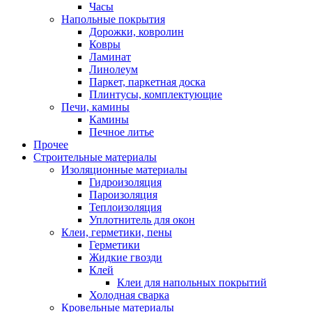
Часы
Напольные покрытия
Дорожки, ковролин
Ковры
Ламинат
Линолеум
Паркет, паркетная доска
Плинтусы, комплектующие
Печи, камины
Камины
Печное литье
Прочее
Строительные материалы
Изоляционные материалы
Гидроизоляция
Пароизоляция
Теплоизоляция
Уплотнитель для окон
Клеи, герметики, пены
Герметики
Жидкие гвозди
Клей
Клеи для напольных покрытий
Холодная сварка
Кровельные материалы