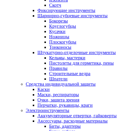
Скотч
Фиксирующие инструменты
Шарнирно-губцевые инструменты
Бокорезы
Круглогубцы
Кусачки
Ножницы
Плоскогубцы
Тонконосы
Штукатурно-отделочные инструменты
Кельмы, мастерки
Пистолеты для герметика, пены
Правилы
Строительные ведра
Шпатели
Средства индивидуальной защиты
Каски
Маски, респираторы
Очки, защита зрения
Перчатки, рукавицы, краги
Электроинструменты
Аккумуляторные отвертки, гайковерты
Аксессуары, расходные материалы
Биты, адаптеры