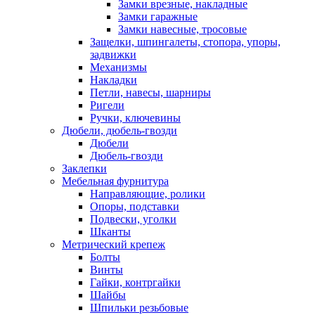
Замки врезные, накладные
Замки гаражные
Замки навесные, тросовые
Защелки, шпингалеты, стопора, упоры,
задвижки
Механизмы
Накладки
Петли, навесы, шарниры
Ригели
Ручки, ключевины
Дюбели, дюбель-гвозди
Дюбели
Дюбель-гвозди
Заклепки
Мебельная фурнитура
Направляющие, ролики
Опоры, подставки
Подвески, уголки
Шканты
Метрический крепеж
Болты
Винты
Гайки, контргайки
Шайбы
Шпильки резьбовые