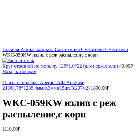
Увеличить
Главная
Ванная комната
Сантехника
Смесители
Смесители
WKC-059KW излив с реж распыление,с корп
Круг отрезной по металлу 125*1,0*22 (для нерж.стали)
40,00
Р
Назад к товарам
Плита напольная Aberhof Alfa Aprikose
2436(178*1235;4мм,0,3мм)(15шт/3,297м2)
1890,00
Р
WKC-059KW излив с реж
распыление,с корп
1110,00
Р