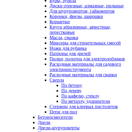
Буры, зубила
Диски отрезные, алмазные, пильные
Для шуруповертов, гайковертов
Коронки, фрезы, шарошки
Корщетки
Круги абразивные, зачистные,
лепестковые
Масла, смазки
Миксеры для строительных смесей
Ножи для рубанка
Патроны для дрелей
Пилки, полотна для электролобзиков
Расходные материалы для садового
электроинструмента
Расходные материалы для сварки
Сверла
По бетону
По дереву
По кафелю, стеклу
По металлу, удлинители
Стержни для клеевых пистолетов
Цепи для пил
Бетоносмесители
Дрели
Дрели-шуруповерты