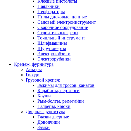
Клеевые пистолеты
Паяльники
Перфораторы
Пилы дисковые, цепные
Садовый электроинструмент
Сварочное оборудование
Строительные фены
Точильный инструмент
Шлифмашины
Шуруповерты
Электролобзики
Электрорубанки
Крепеж, фурнитура
Анкеры
Гвозди
Грузовой крепеж
Зажимы для тросов, канатов
Карабины, вертлюги
Коуши
Рым-болты, рым-гайки
Талрепы, крюки
Дверная фурнитура
Глазки дверные
Доводчики
Замки