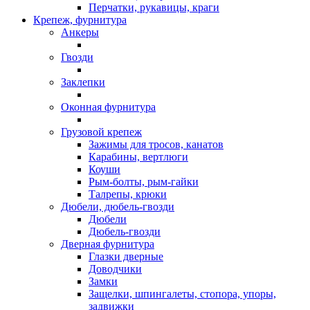
Перчатки, рукавицы, краги
Крепеж, фурнитура
Анкеры
Гвозди
Заклепки
Оконная фурнитура
Грузовой крепеж
Зажимы для тросов, канатов
Карабины, вертлюги
Коуши
Рым-болты, рым-гайки
Талрепы, крюки
Дюбели, дюбель-гвозди
Дюбели
Дюбель-гвозди
Дверная фурнитура
Глазки дверные
Доводчики
Замки
Защелки, шпингалеты, стопора, упоры,
задвижки