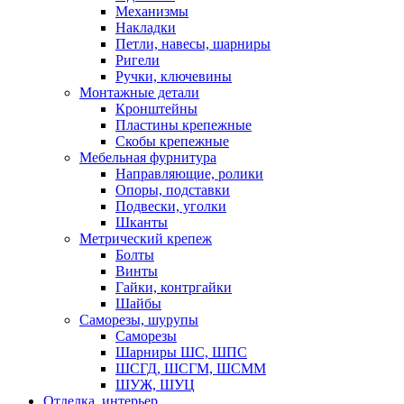
Механизмы
Накладки
Петли, навесы, шарниры
Ригели
Ручки, ключевины
Монтажные детали
Кронштейны
Пластины крепежные
Скобы крепежные
Мебельная фурнитура
Направляющие, ролики
Опоры, подставки
Подвески, уголки
Шканты
Метрический крепеж
Болты
Винты
Гайки, контргайки
Шайбы
Саморезы, шурупы
Саморезы
Шарниры ШС, ШПС
ШСГД, ШСГМ, ШСММ
ШУЖ, ШУЦ
Отделка, интерьер