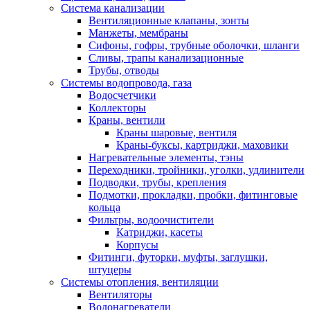
Система канализации
Вентиляционные клапаны, зонты
Манжеты, мембраны
Сифоны, гофры, трубные оболочки, шланги
Сливы, трапы канализационные
Трубы, отводы
Системы водопровода, газа
Водосчетчики
Коллекторы
Краны, вентили
Краны шаровые, вентиля
Краны-буксы, картриджи, маховики
Нагревательные элементы, тэны
Переходники, тройники, уголки, удлинители
Подводки, трубы, крепления
Подмотки, прокладки, пробки, фитинговые
кольца
Фильтры, водоочистители
Катриджи, касеты
Корпусы
Фитинги, футорки, муфты, заглушки,
штуцеры
Системы отопления, вентиляции
Вентиляторы
Водонагреватели