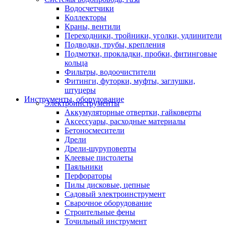
Водосчетчики
Коллекторы
Краны, вентили
Переходники, тройники, уголки, удлинители
Подводки, трубы, крепления
Подмотки, прокладки, пробки, фитинговые
кольца
Фильтры, водоочистители
Фитинги, футорки, муфты, заглушки,
штуцеры
Инструменты, оборудование
Электроинструменты
Аккумуляторные отвертки, гайковерты
Аксессуары, расходные материалы
Бетоносмесители
Дрели
Дрели-шуруповерты
Клеевые пистолеты
Паяльники
Перфораторы
Пилы дисковые, цепные
Садовый электроинструмент
Сварочное оборудование
Строительные фены
Точильный инструмент