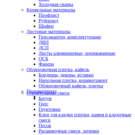
Холодная сварка
Кровельные материалы
Профлист
Рубероид
Шифер
Листовые материалы
Гипсокартон, комплектующие
ДВП
ДСП
Листы алюминиевые, оцинкованные
ОСБ
Фанера
Облицовочная плитка, кафель
Бордюры, декоры, вставки
Напольная плитка, керамогранит
Облицовочный кафель, плитка
Пиломатериал
Строительные смеси
Битум
Гипс
Грунтовки
Клеи для кладки плитки, камня и кладочные
смеси
Песок
Расшивочные смеси, затирки