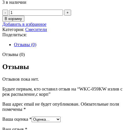
3 в наличии
Количество
товара
В корзину
WKC-
Добавить в избранное
059KW
Категория:
Смесители
излив
Поделиться:
с
реж
Отзывы (0)
распыление,с
корп
Отзывы (0)
Отзывы
Отзывов пока нет.
Будьте первым, кто оставил отзыв на “WKC-059KW излив с
реж распыление,с корп”
Ваш адрес email не будет опубликован.
Обязательные поля
помечены
*
Ваша оценка
*
Ваш отзыв
*