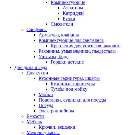
Комплектующие
Аэраторы
Катриджи
Ручки
Смесители
Санфаянс
Арматура, клапаны
Комплектующие для санфаянса
Крепления для унитазов, раковин
Раковины, умывальники, пьедесталы
Унитазы, биде
Горшки детские
Для дома и сада
Для кухни
Кухонные гарнитуры, шкафы
Кухонные гарнитуры
Тумбы под мойку
Мойки
Подставки, сушилки для посуды
Посуда
Электроприборы
Емкости
Мебель
Крючки, вешалки
Мелочи у кассы