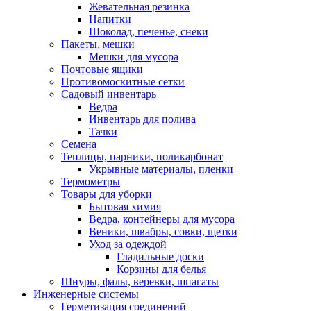
Жевательная резинка
Напитки
Шоколад, печенье, снеки
Пакеты, мешки
Мешки для мусора
Почтовые ящики
Противомоскитные сетки
Садовый инвентарь
Ведра
Инвентарь для полива
Тачки
Семена
Теплицы, парники, поликарбонат
Укрывные материалы, пленки
Термометры
Товары для уборки
Бытовая химия
Ведра, контейнеры для мусора
Веники, швабры, совки, щетки
Уход за одеждой
Гладильные доски
Корзины для белья
Шнуры, фалы, веревки, шпагаты
Инженерные системы
Герметизация соединений