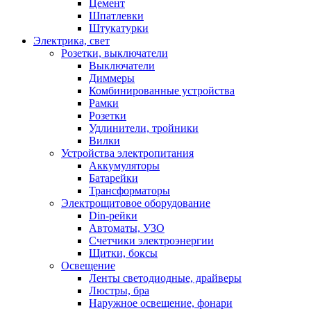
Цемент
Шпатлевки
Штукатурки
Электрика, свет
Розетки, выключатели
Выключатели
Диммеры
Комбинированные устройства
Рамки
Розетки
Удлинители, тройники
Вилки
Устройства электропитания
Аккумуляторы
Батарейки
Трансформаторы
Электрощитовое оборудование
Din-рейки
Автоматы, УЗО
Счетчики электроэнергии
Щитки, боксы
Освещение
Ленты светодиодные, драйверы
Люстры, бра
Наружное освещение, фонари