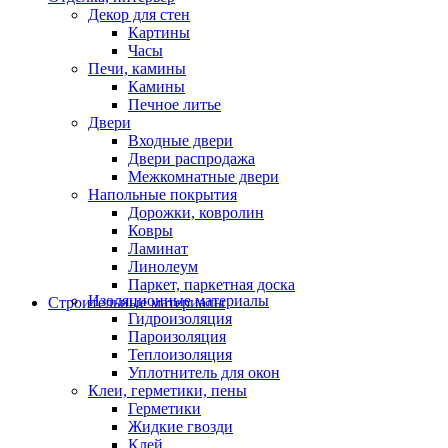
Декор для стен
Картины
Часы
Печи, камины
Камины
Печное литье
Двери
Входные двери
Двери распродажа
Межкомнатные двери
Напольные покрытия
Дорожки, ковролин
Ковры
Ламинат
Линолеум
Паркет, паркетная доска
Изоляционные материалы
Строительные материалы
Гидроизоляция
Пароизоляция
Теплоизоляция
Уплотнитель для окон
Клеи, герметики, пены
Герметики
Жидкие гвозди
Клей