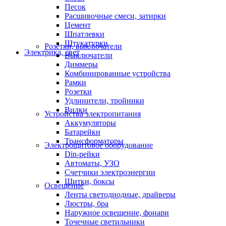
Песок
Расшивочные смеси, затирки
Цемент
Шпатлевки
Штукатурки
Розетки, выключатели
Электрика, свет
Выключатели
Диммеры
Комбинированные устройства
Рамки
Розетки
Удлинители, тройники
Вилки
Устройства электропитания
Аккумуляторы
Батарейки
Трансформаторы
Электрощитовое оборудование
Din-рейки
Автоматы, УЗО
Счетчики электроэнергии
Щитки, боксы
Освещение
Ленты светодиодные, драйверы
Люстры, бра
Наружное освещение, фонари
Точечные светильники