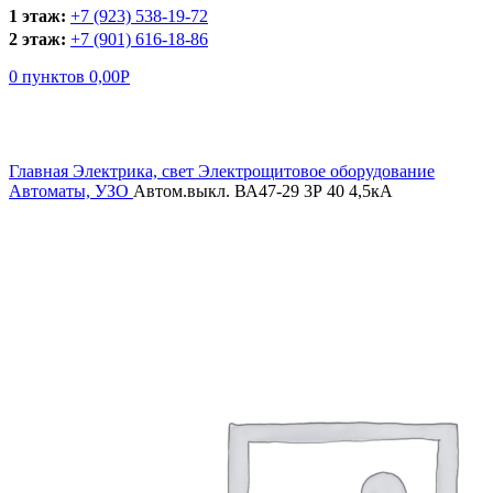
1 этаж:
+7 (923) 538-19-72
2 этаж:
+7 (901) 616-18-86
0
пунктов
0,00
Р
Увеличить
Главная
Электрика, свет
Электрощитовое оборудование
Автоматы, УЗО
Автом.выкл. ВА47-29 3Р 40 4,5кА