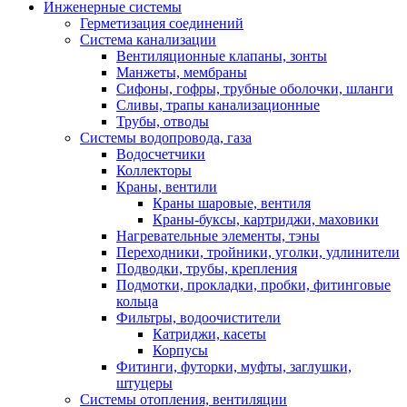
Инженерные системы
Герметизация соединений
Система канализации
Вентиляционные клапаны, зонты
Манжеты, мембраны
Сифоны, гофры, трубные оболочки, шланги
Сливы, трапы канализационные
Трубы, отводы
Системы водопровода, газа
Водосчетчики
Коллекторы
Краны, вентили
Краны шаровые, вентиля
Краны-буксы, картриджи, маховики
Нагревательные элементы, тэны
Переходники, тройники, уголки, удлинители
Подводки, трубы, крепления
Подмотки, прокладки, пробки, фитинговые
кольца
Фильтры, водоочистители
Катриджи, касеты
Корпусы
Фитинги, футорки, муфты, заглушки,
штуцеры
Системы отопления, вентиляции