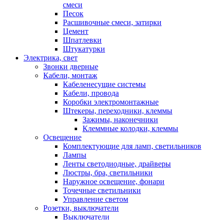
смеси
Песок
Расшивочные смеси, затирки
Цемент
Шпатлевки
Штукатурки
Электрика, свет
Звонки дверные
Кабели, монтаж
Кабеленесущие системы
Кабели, провода
Коробки электромонтажные
Штекеры, переходники, клеммы
Зажимы, наконечники
Клеммные колодки, клеммы
Освещение
Комплектующие для ламп, светильников
Лампы
Ленты светодиодные, драйверы
Люстры, бра, светильники
Наружное освещение, фонари
Точечные светильники
Управление светом
Розетки, выключатели
Выключатели