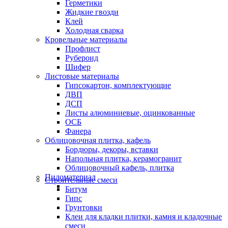
Герметики
Жидкие гвозди
Клей
Холодная сварка
Кровельные материалы
Профлист
Рубероид
Шифер
Листовые материалы
Гипсокартон, комплектующие
ДВП
ДСП
Листы алюминиевые, оцинкованные
ОСБ
Фанера
Облицовочная плитка, кафель
Бордюры, декоры, вставки
Напольная плитка, керамогранит
Облицовочный кафель, плитка
Пиломатериал
Строительные смеси
Битум
Гипс
Грунтовки
Клеи для кладки плитки, камня и кладочные
смеси