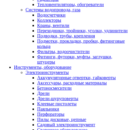
Тепловентиляторы, обогреватели
Системы водопровода, газа
Водосчетчики
Коллекторы
Краны, вентили
Переходники, тройники, уголки, удлинители
Подводки, трубы, крепления
Подмотки, прокладки, пробки, фитинговые
кольца
Фильтры, водоочистители
Фитинги, футорки, муфты, заглушки,
штуцеры
Инструменты, оборудование
Электроинструменты
Аккумуляторные отвертки, гайковерты
Аксессуары, расходные материалы
Бетоносмесители
Дрели
Дрели-шуруповерты
Клеевые пистолеты
Паяльники
Перфораторы
Пилы дисковые, цепные
Садовый электроинструмент
Сварочное оборудование