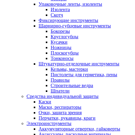
Упаковочные ленты, изоленты
Изолента
Скотч
Фиксирующие инструменты
Шарнирно-губцевые инструменты
Бокорезы
Круглогубцы
Кусачки
Ножницы
Плоскогубцы
Тонконосы
Штукатурно-отделочные инструменты
Кельмы, мастерки
Пистолеты для герметика, пены
Правилы
Строительные ведра
Шпатели
Средства индивидуальной защиты
Каски
Маски, респираторы
Очки, защита зрения
Перчатки, рукавицы, краги
Электроинструменты
Аккумуляторные отвертки, гайковерты
Аксессуары, расходные материалы