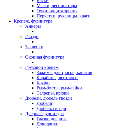
Каски
Маски, респираторы
Очки, защита зрения
Перчатки, рукавицы, краги
Крепеж, фурнитура
Анкеры
Гвозди
Заклепки
Оконная фурнитура
Грузовой крепеж
Зажимы для тросов, канатов
Карабины, вертлюги
Коуши
Рым-болты, рым-гайки
Талрепы, крюки
Дюбели, дюбель-гвозди
Дюбели
Дюбель-гвозди
Дверная фурнитура
Глазки дверные
Доводчики