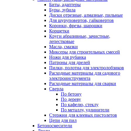
Биты, адаптеры
Буры, зубила
Диски отрезные, алмазные, пильные
Для шуруповертов, гайковертов
Коронки, фрезы, шарошки
Корщетки
Круги абразивные, зачистные,
лепестковые
Масла, смазки
Миксеры для строительных смесей
Ножи для рубанка
Патроны для дрелей
Пилки, полотна для электролобзиков
Расходные материалы для садового
электроинструмента
Расходные материалы для сварки
Сверла
По бетону
По дереву
По кафелю, стеклу
По металлу, удлинители
Стержни для клеевых пистолетов
Цепи для пил
Бетоносмесители
Дрели