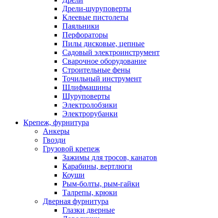
Дрели-шуруповерты
Клеевые пистолеты
Паяльники
Перфораторы
Пилы дисковые, цепные
Садовый электроинструмент
Сварочное оборудование
Строительные фены
Точильный инструмент
Шлифмашины
Шуруповерты
Электролобзики
Электрорубанки
Крепеж, фурнитура
Анкеры
Гвозди
Грузовой крепеж
Зажимы для тросов, канатов
Карабины, вертлюги
Коуши
Рым-болты, рым-гайки
Талрепы, крюки
Дверная фурнитура
Глазки дверные