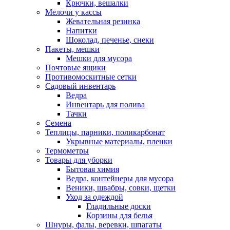
Крючки, вешалки
Мелочи у кассы
Жевательная резинка
Напитки
Шоколад, печенье, снеки
Пакеты, мешки
Мешки для мусора
Почтовые ящики
Противомоскитные сетки
Садовый инвентарь
Ведра
Инвентарь для полива
Тачки
Семена
Теплицы, парники, поликарбонат
Укрывные материалы, пленки
Термометры
Товары для уборки
Бытовая химия
Ведра, контейнеры для мусора
Веники, швабры, совки, щетки
Уход за одеждой
Гладильные доски
Корзины для белья
Шнуры, фалы, веревки, шпагаты