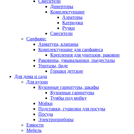
Смесители
Диверторы
Комплектующие
Аэраторы
Катриджи
Ручки
Смесители
Санфаянс
Арматура, клапаны
Комплектующие для санфаянса
Крепления для унитазов, раковин
Раковины, умывальники, пьедесталы
Унитазы, биде
Горшки детские
Для дома и сада
Для кухни
Кухонные гарнитуры, шкафы
Кухонные гарнитуры
Тумбы под мойку
Мойки
Подставки, сушилки для посуды
Посуда
Электроприборы
Емкости
Мебель