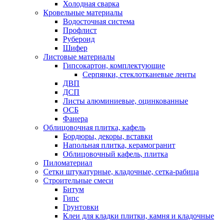
Холодная сварка
Кровельные материалы
Водосточная система
Профлист
Рубероид
Шифер
Листовые материалы
Гипсокартон, комплектующие
Серпянки, стеклотканевые ленты
ДВП
ДСП
Листы алюминиевые, оцинкованные
ОСБ
Фанера
Облицовочная плитка, кафель
Бордюры, декоры, вставки
Напольная плитка, керамогранит
Облицовочный кафель, плитка
Пиломатериал
Сетки штукатурные, кладочные, сетка-рабица
Строительные смеси
Битум
Гипс
Грунтовки
Клеи для кладки плитки, камня и кладочные