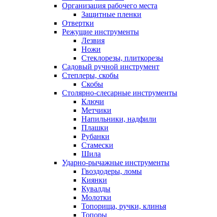
Организация рабочего места
Защитные пленки
Отвертки
Режущие инструменты
Лезвия
Ножи
Стеклорезы, плиткорезы
Садовый ручной инструмент
Степлеры, скобы
Скобы
Столярно-слесарные инструменты
Ключи
Метчики
Напильники, надфили
Плашки
Рубанки
Стамески
Шила
Ударно-рычажные инструменты
Гвоздодеры, ломы
Киянки
Кувалды
Молотки
Топорища, ручки, клинья
Топоры