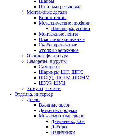
Шайбы
Шпильки резьбовые
Монтажные детали
Кронштейны
Металлические профили
Швеллеры, уголки
Монтажные ленты
Пластины крепежные
Скобы крепежные
Уголки крепежные
Оконная фурнитура
Саморезы, шурупы
Саморезы
Шарниры ШС, ШПС
ШСГД, ШСГМ, ШСММ
ШУЖ, ШУЦ
Хомуты, стяжки
Отделка, интерьер
Двери
Входные двери
Двери распродажа
Межкомнатные двери
Дверные короба
Доборы
Наличники