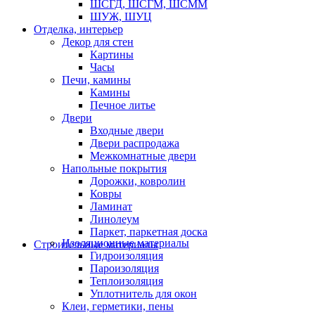
ШСГД, ШСГМ, ШСММ
ШУЖ, ШУЦ
Отделка, интерьер
Декор для стен
Картины
Часы
Печи, камины
Камины
Печное литье
Двери
Входные двери
Двери распродажа
Межкомнатные двери
Напольные покрытия
Дорожки, ковролин
Ковры
Ламинат
Линолеум
Паркет, паркетная доска
Изоляционные материалы
Строительные материалы
Гидроизоляция
Пароизоляция
Теплоизоляция
Уплотнитель для окон
Клеи, герметики, пены