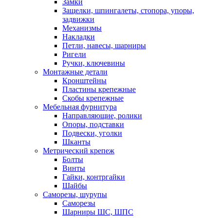
Замки
Защелки, шпингалеты, стопора, упоры,
задвижки
Механизмы
Накладки
Петли, навесы, шарниры
Ригели
Ручки, ключевины
Монтажные детали
Кронштейны
Пластины крепежные
Скобы крепежные
Мебельная фурнитура
Направляющие, ролики
Опоры, подставки
Подвески, уголки
Шканты
Метрический крепеж
Болты
Винты
Гайки, контргайки
Шайбы
Саморезы, шурупы
Саморезы
Шарниры ШС, ШПС