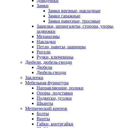
Доводчики
Замки
Замки врезные, накладные
Замки гаражные
Замки навесные, тросовые
Защелки, шпингалеты, стопора, упоры,
задвижки
Механизмы
Накладки
Петли, навесы, шарниры
Ригели
Ручки, ключевины
Дюбели, дюбель-гвозди
Дюбели
Дюбель-гвозди
Заклепки
Мебельная фурнитура
Направляющие, ролики
Опоры, подставки
Подвески, уголки
Шканты
Метрический крепеж
Болты
Винты
Гайки, контргайки