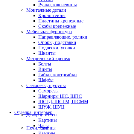
Ручки, ключевины
Монтажные детали
Кронштейны
Пластины крепежные
Скобы крепежные
Мебельная фурнитура
Направляющие, ролики
Опоры, подставки
Подвески, уголки
Шканты
Метрический крепеж
Болты
Винты
Гайки, контргайки
Шайбы
Саморезы, шурупы
Саморезы
Шарниры ШС, ШПС
ШСГД, ШСГМ, ШСММ
ШУЖ, ШУЦ
Отделка, интерьер
Декор для стен
Картины
Часы
Печи, камины
Камины