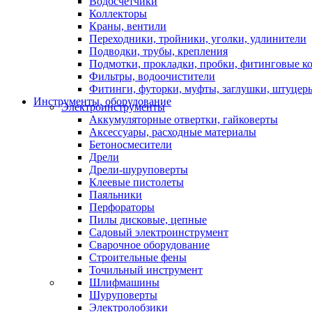
Водосчетчики
Коллекторы
Краны, вентили
Переходники, тройники, уголки, удлинители
Подводки, трубы, крепления
Подмотки, прокладки, пробки, фитинговые к
Фильтры, водоочистители
Фитинги, футорки, муфты, заглушки, штуцер
Инструменты, оборудование
Электроинструменты
Аккумуляторные отвертки, гайковерты
Аксессуары, расходные материалы
Бетоносмесители
Дрели
Дрели-шуруповерты
Клеевые пистолеты
Паяльники
Перфораторы
Пилы дисковые, цепные
Садовый электроинструмент
Сварочное оборудование
Строительные фены
Точильный инструмент
Шлифмашины
Шуруповерты
Электролобзики