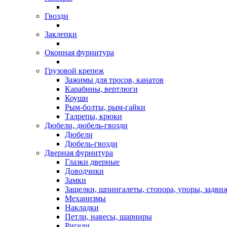
Гвозди
Заклепки
Оконная фурнитура
Грузовой крепеж
Зажимы для тросов, канатов
Карабины, вертлюги
Коуши
Рым-болты, рым-гайки
Талрепы, крюки
Дюбели, дюбель-гвозди
Дюбели
Дюбель-гвозди
Дверная фурнитура
Глазки дверные
Доводчики
Замки
Защелки, шпингалеты, стопора, упоры, задви
Механизмы
Накладки
Петли, навесы, шарниры
Ригели