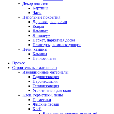
Декор для стен
Картины
Часы
Напольные покрытия
Дорожки, ковролин
Ковры
Ламинат
Линолеум
Паркет, паркетная доска
Плинтусы, комплектующие
Печи, камины
Камины
Печное литье
Прочее
Строительные материалы
Изоляционные материалы
Гидроизоляция
Пароизоляция
Теплоизоляция
Уплотнитель для окон
Клеи, герметики, пены
Герметики
Жидкие гвозди
Клей
Клеи для напольных покрытий