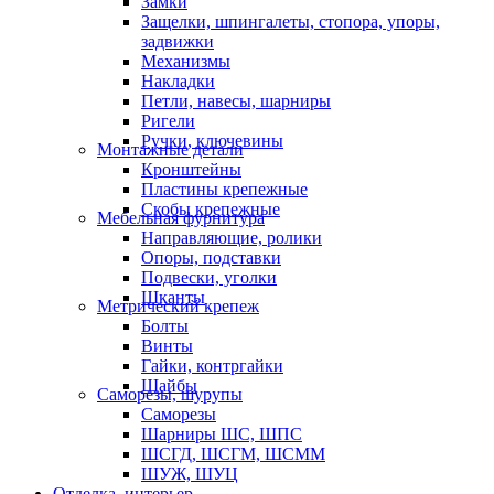
Замки
Защелки, шпингалеты, стопора, упоры,
задвижки
Механизмы
Накладки
Петли, навесы, шарниры
Ригели
Ручки, ключевины
Монтажные детали
Кронштейны
Пластины крепежные
Скобы крепежные
Мебельная фурнитура
Направляющие, ролики
Опоры, подставки
Подвески, уголки
Шканты
Метрический крепеж
Болты
Винты
Гайки, контргайки
Шайбы
Саморезы, шурупы
Саморезы
Шарниры ШС, ШПС
ШСГД, ШСГМ, ШСММ
ШУЖ, ШУЦ
Отделка, интерьер