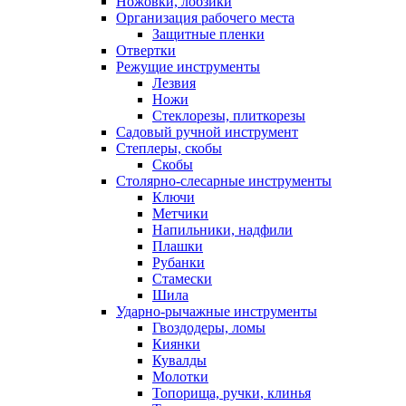
Ножовки, лобзики
Организация рабочего места
Защитные пленки
Отвертки
Режущие инструменты
Лезвия
Ножи
Стеклорезы, плиткорезы
Садовый ручной инструмент
Степлеры, скобы
Скобы
Столярно-слесарные инструменты
Ключи
Метчики
Напильники, надфили
Плашки
Рубанки
Стамески
Шила
Ударно-рычажные инструменты
Гвоздодеры, ломы
Киянки
Кувалды
Молотки
Топорища, ручки, клинья