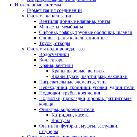
Инженерные системы
Герметизация соединений
Система канализации
Вентиляционные клапаны, зонты
Манжеты, мембраны
Сифоны, гофры, трубные оболочки, шланги
Сливы, трапы канализационные
Трубы, отводы
Системы водопровода, газа
Водосчетчики
Коллекторы
Краны, вентили
Краны шаровые, вентиля
Краны-буксы, картриджи, маховики
Нагревательные элементы, тэны
Переходники, тройники, уголки, удлинители
Подводки, трубы, крепления
Подмотки, прокладки, пробки, фитинговые
кольца
Фильтры, водоочистители
Катриджи, касеты
Корпусы
Фитинги, футорки, муфты, заглушки,
штуцеры
Системы отопления, вентиляции