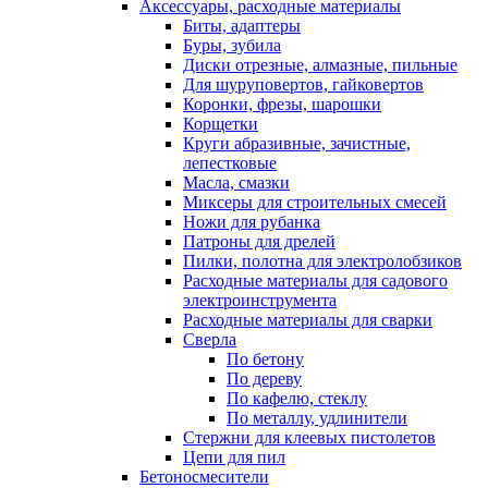
Аксессуары, расходные материалы
Биты, адаптеры
Буры, зубила
Диски отрезные, алмазные, пильные
Для шуруповертов, гайковертов
Коронки, фрезы, шарошки
Корщетки
Круги абразивные, зачистные,
лепестковые
Масла, смазки
Миксеры для строительных смесей
Ножи для рубанка
Патроны для дрелей
Пилки, полотна для электролобзиков
Расходные материалы для садового
электроинструмента
Расходные материалы для сварки
Сверла
По бетону
По дереву
По кафелю, стеклу
По металлу, удлинители
Стержни для клеевых пистолетов
Цепи для пил
Бетоносмесители