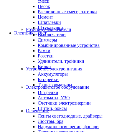
смеси
Песок
Расшивочные смеси, затирки
Цемент
Шпатлевки
Штукатурки
Розетки, выключатели
Электрика, свет
Выключатели
Диммеры
Комбинированные устройства
Рамки
Розетки
Удлинители, тройники
Вилки
Устройства электропитания
Аккумуляторы
Батарейки
Трансформаторы
Электрощитовое оборудование
Din-рейки
Автоматы, УЗО
Счетчики электроэнергии
Щитки, боксы
Освещение
Ленты светодиодные, драйверы
Люстры, бра
Наружное освещение, фонари
Точечные светильники