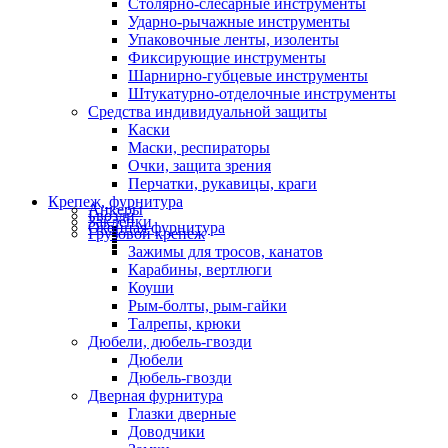
Столярно-слесарные инструменты
Ударно-рычажные инструменты
Упаковочные ленты, изоленты
Фиксирующие инструменты
Шарнирно-губцевые инструменты
Штукатурно-отделочные инструменты
Средства индивидуальной защиты
Каски
Маски, респираторы
Очки, защита зрения
Перчатки, рукавицы, краги
Крепеж, фурнитура
Анкеры
Гвозди
Заклепки
Оконная фурнитура
Грузовой крепеж
Зажимы для тросов, канатов
Карабины, вертлюги
Коуши
Рым-болты, рым-гайки
Талрепы, крюки
Дюбели, дюбель-гвозди
Дюбели
Дюбель-гвозди
Дверная фурнитура
Глазки дверные
Доводчики