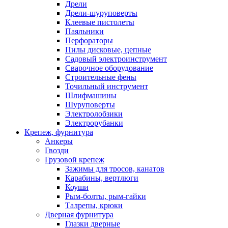
Дрели
Дрели-шуруповерты
Клеевые пистолеты
Паяльники
Перфораторы
Пилы дисковые, цепные
Садовый электроинструмент
Сварочное оборудование
Строительные фены
Точильный инструмент
Шлифмашины
Шуруповерты
Электролобзики
Электрорубанки
Крепеж, фурнитура
Анкеры
Гвозди
Грузовой крепеж
Зажимы для тросов, канатов
Карабины, вертлюги
Коуши
Рым-болты, рым-гайки
Талрепы, крюки
Дверная фурнитура
Глазки дверные