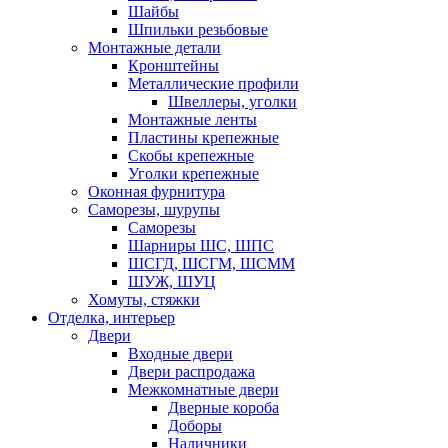
Шайбы
Шпильки резьбовые
Монтажные детали
Кронштейны
Металлические профили
Швеллеры, уголки
Монтажные ленты
Пластины крепежные
Скобы крепежные
Уголки крепежные
Оконная фурнитура
Саморезы, шурупы
Саморезы
Шарниры ШС, ШПС
ШСГД, ШСГМ, ШСММ
ШУЖ, ШУЦ
Хомуты, стяжки
Отделка, интерьер
Двери
Входные двери
Двери распродажа
Межкомнатные двери
Дверные короба
Доборы
Наличники