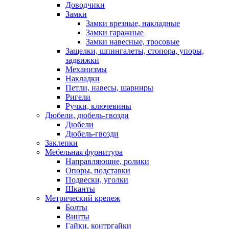
Доводчики
Замки
Замки врезные, накладные
Замки гаражные
Замки навесные, тросовые
Защелки, шпингалеты, стопора, упоры,
задвижки
Механизмы
Накладки
Петли, навесы, шарниры
Ригели
Ручки, ключевины
Дюбели, дюбель-гвозди
Дюбели
Дюбель-гвозди
Заклепки
Мебельная фурнитура
Направляющие, ролики
Опоры, подставки
Подвески, уголки
Шканты
Метрический крепеж
Болты
Винты
Гайки, контргайки