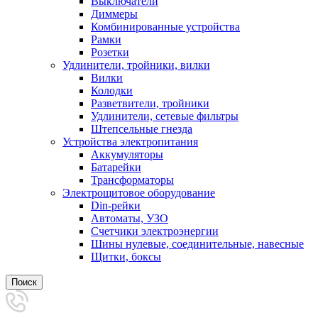
Выключатели
Диммеры
Комбинированные устройства
Рамки
Розетки
Удлинители, тройники, вилки
Вилки
Колодки
Разветвители, тройники
Удлинители, сетевые фильтры
Штепсельные гнезда
Устройства электропитания
Аккумуляторы
Батарейки
Трансформаторы
Электрощитовое оборудование
Din-рейки
Автоматы, УЗО
Счетчики электроэнергии
Шины нулевые, соединительные, навесные
Щитки, боксы
Поиск