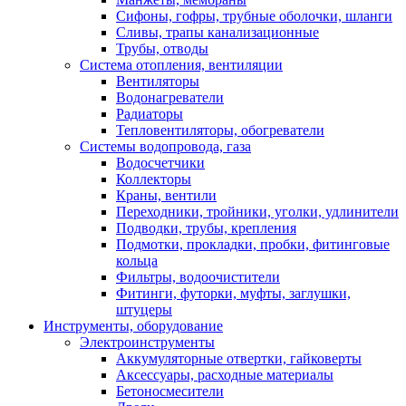
Сифоны, гофры, трубные оболочки, шланги
Сливы, трапы канализационные
Трубы, отводы
Система отопления, вентиляции
Вентиляторы
Водонагреватели
Радиаторы
Тепловентиляторы, обогреватели
Системы водопровода, газа
Водосчетчики
Коллекторы
Краны, вентили
Переходники, тройники, уголки, удлинители
Подводки, трубы, крепления
Подмотки, прокладки, пробки, фитинговые
кольца
Фильтры, водоочистители
Фитинги, футорки, муфты, заглушки,
штуцеры
Инструменты, оборудование
Электроинструменты
Аккумуляторные отвертки, гайковерты
Аксессуары, расходные материалы
Бетоносмесители