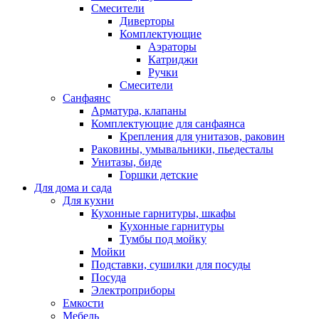
Смесители
Диверторы
Комплектующие
Аэраторы
Катриджи
Ручки
Смесители
Санфаянс
Арматура, клапаны
Комплектующие для санфаянса
Крепления для унитазов, раковин
Раковины, умывальники, пьедесталы
Унитазы, биде
Горшки детские
Для дома и сада
Для кухни
Кухонные гарнитуры, шкафы
Кухонные гарнитуры
Тумбы под мойку
Мойки
Подставки, сушилки для посуды
Посуда
Электроприборы
Емкости
Мебель