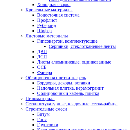
Холодная сварка
Кровельные материалы
Водосточная система
Профлист
Рубероид
Шифер
Листовые материалы
Гипсокартон, комплектующие
Серпянки, стеклотканевые ленты
ДВП
ДСП
Листы алюминиевые, оцинкованные
ОСБ
Фанера
Облицовочная плитка, кафель
Бордюры, декоры, вставки
Напольная плитка, керамогранит
Облицовочный кафель, плитка
Пиломатериал
Сетки штукатурные, кладочные, сетка-рабица
Строительные смеси
Битум
Гипс
Грунтовки
Клеи для кладки плитки, камня и кладочные