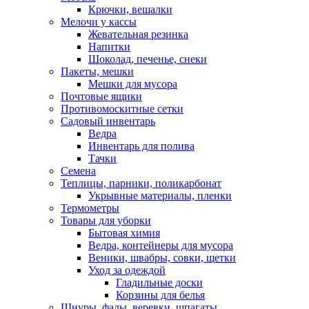
Крючки, вешалки
Мелочи у кассы
Жевательная резинка
Напитки
Шоколад, печенье, снеки
Пакеты, мешки
Мешки для мусора
Почтовые ящики
Противомоскитные сетки
Садовый инвентарь
Ведра
Инвентарь для полива
Тачки
Семена
Теплицы, парники, поликарбонат
Укрывные материалы, пленки
Термометры
Товары для уборки
Бытовая химия
Ведра, контейнеры для мусора
Веники, швабры, совки, щетки
Уход за одеждой
Гладильные доски
Корзины для белья
Шнуры, фалы, веревки, шпагаты