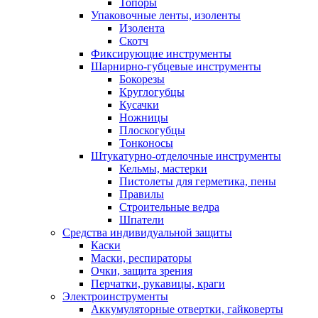
Топоры
Упаковочные ленты, изоленты
Изолента
Скотч
Фиксирующие инструменты
Шарнирно-губцевые инструменты
Бокорезы
Круглогубцы
Кусачки
Ножницы
Плоскогубцы
Тонконосы
Штукатурно-отделочные инструменты
Кельмы, мастерки
Пистолеты для герметика, пены
Правилы
Строительные ведра
Шпатели
Средства индивидуальной защиты
Каски
Маски, респираторы
Очки, защита зрения
Перчатки, рукавицы, краги
Электроинструменты
Аккумуляторные отвертки, гайковерты