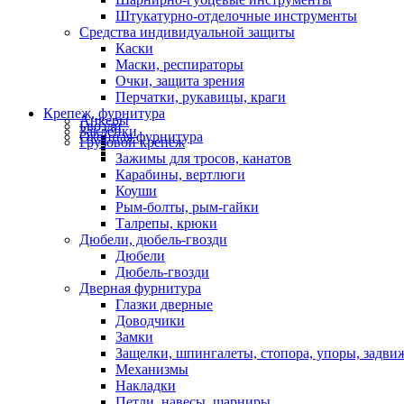
Штукатурно-отделочные инструменты
Средства индивидуальной защиты
Каски
Маски, респираторы
Очки, защита зрения
Перчатки, рукавицы, краги
Крепеж, фурнитура
Анкеры
Гвозди
Заклепки
Оконная фурнитура
Грузовой крепеж
Зажимы для тросов, канатов
Карабины, вертлюги
Коуши
Рым-болты, рым-гайки
Талрепы, крюки
Дюбели, дюбель-гвозди
Дюбели
Дюбель-гвозди
Дверная фурнитура
Глазки дверные
Доводчики
Замки
Защелки, шпингалеты, стопора, упоры, задви
Механизмы
Накладки
Петли, навесы, шарниры