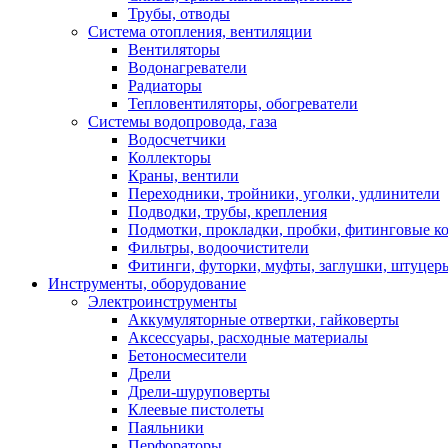
Трубы, отводы
Система отопления, вентиляции
Вентиляторы
Водонагреватели
Радиаторы
Тепловентиляторы, обогреватели
Системы водопровода, газа
Водосчетчики
Коллекторы
Краны, вентили
Переходники, тройники, уголки, удлинители
Подводки, трубы, крепления
Подмотки, прокладки, пробки, фитинговые к
Фильтры, водоочистители
Фитинги, футорки, муфты, заглушки, штуцер
Инструменты, оборудование
Электроинструменты
Аккумуляторные отвертки, гайковерты
Аксессуары, расходные материалы
Бетоносмесители
Дрели
Дрели-шуруповерты
Клеевые пистолеты
Паяльники
Перфораторы