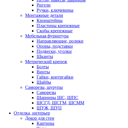
Ригели
Ручки, ключевины
Монтажные детали
Кронштейны
Пластины крепежные
Скобы крепежные
Мебельная фурнитура
Направляющие, ролики
Опоры, подставки
Подвески, уголки
Шканты
Метрический крепеж
Болты
Винты
Гайки, контргайки
Шайбы
Саморезы, шурупы
Саморезы
Шарниры ШС, ШПС
ШСГД, ШСГМ, ШСММ
ШУЖ, ШУЦ
Отделка, интерьер
Декор для стен
Картины