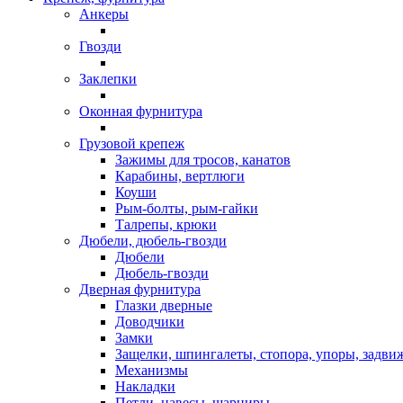
Анкеры
Гвозди
Заклепки
Оконная фурнитура
Грузовой крепеж
Зажимы для тросов, канатов
Карабины, вертлюги
Коуши
Рым-болты, рым-гайки
Талрепы, крюки
Дюбели, дюбель-гвозди
Дюбели
Дюбель-гвозди
Дверная фурнитура
Глазки дверные
Доводчики
Замки
Защелки, шпингалеты, стопора, упоры, задви
Механизмы
Накладки
Петли, навесы, шарниры