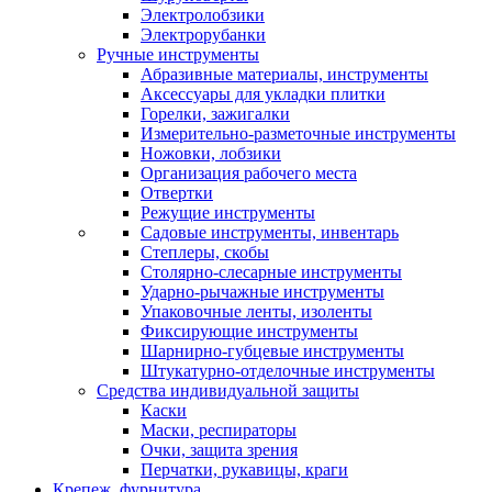
Электролобзики
Электрорубанки
Ручные инструменты
Абразивные материалы, инструменты
Аксессуары для укладки плитки
Горелки, зажигалки
Измерительно-разметочные инструменты
Ножовки, лобзики
Организация рабочего места
Отвертки
Режущие инструменты
Садовые инструменты, инвентарь
Степлеры, скобы
Столярно-слесарные инструменты
Ударно-рычажные инструменты
Упаковочные ленты, изоленты
Фиксирующие инструменты
Шарнирно-губцевые инструменты
Штукатурно-отделочные инструменты
Средства индивидуальной защиты
Каски
Маски, респираторы
Очки, защита зрения
Перчатки, рукавицы, краги
Крепеж, фурнитура