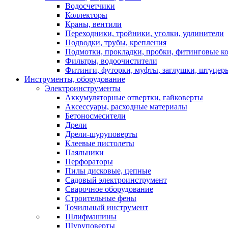
Водосчетчики
Коллекторы
Краны, вентили
Переходники, тройники, уголки, удлинители
Подводки, трубы, крепления
Подмотки, прокладки, пробки, фитинговые к
Фильтры, водоочистители
Фитинги, футорки, муфты, заглушки, штуцер
Инструменты, оборудование
Электроинструменты
Аккумуляторные отвертки, гайковерты
Аксессуары, расходные материалы
Бетоносмесители
Дрели
Дрели-шуруповерты
Клеевые пистолеты
Паяльники
Перфораторы
Пилы дисковые, цепные
Садовый электроинструмент
Сварочное оборудование
Строительные фены
Точильный инструмент
Шлифмашины
Шуруповерты