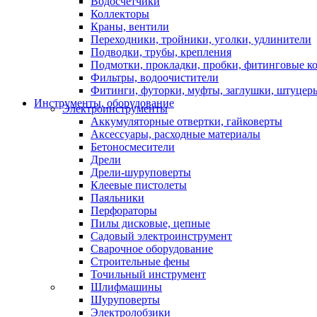
Водосчетчики
Коллекторы
Краны, вентили
Переходники, тройники, уголки, удлинители
Подводки, трубы, крепления
Подмотки, прокладки, пробки, фитинговые к
Фильтры, водоочистители
Фитинги, футорки, муфты, заглушки, штуцер
Инструменты, оборудование
Электроинструменты
Аккумуляторные отвертки, гайковерты
Аксессуары, расходные материалы
Бетоносмесители
Дрели
Дрели-шуруповерты
Клеевые пистолеты
Паяльники
Перфораторы
Пилы дисковые, цепные
Садовый электроинструмент
Сварочное оборудование
Строительные фены
Точильный инструмент
Шлифмашины
Шуруповерты
Электролобзики