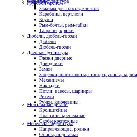
Оконная фурнитура
Грузовой крепеж
Зажимы для тросов, канатов
Карабины, вертлюги
Коуши
Рым-болты, рым-гайки
Талрепы, крюки
Дюбели, дюбель-гвозди
Дюбели
Дюбель-гвозди
Дверная фурнитура
Глазки дверные
Доводчики
Замки
Защелки, шпингалеты, стопора, упоры, задви
Механизмы
Накладки
Петли, навесы, шарниры
Ригели
Ручки, ключевины
Монтажные детали
Кронштейны
Пластины крепежные
Скобы крепежные
Мебельная фурнитура
Направляющие, ролики
Опоры, подставки