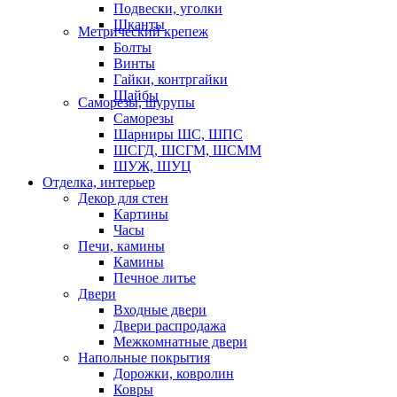
Подвески, уголки
Шканты
Метрический крепеж
Болты
Винты
Гайки, контргайки
Шайбы
Саморезы, шурупы
Саморезы
Шарниры ШС, ШПС
ШСГД, ШСГМ, ШСММ
ШУЖ, ШУЦ
Отделка, интерьер
Декор для стен
Картины
Часы
Печи, камины
Камины
Печное литье
Двери
Входные двери
Двери распродажа
Межкомнатные двери
Напольные покрытия
Дорожки, ковролин
Ковры