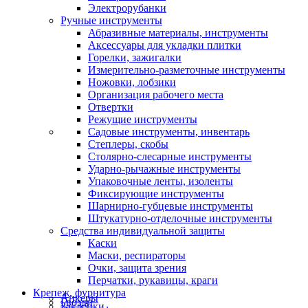
Электрорубанки
Ручные инструменты
Абразивные материалы, инструменты
Аксессуары для укладки плитки
Горелки, зажигалки
Измерительно-разметочные инструменты
Ножовки, лобзики
Организация рабочего места
Отвертки
Режущие инструменты
Садовые инструменты, инвентарь
Степлеры, скобы
Столярно-слесарные инструменты
Ударно-рычажные инструменты
Упаковочные ленты, изоленты
Фиксирующие инструменты
Шарнирно-губцевые инструменты
Штукатурно-отделочные инструменты
Средства индивидуальной защиты
Каски
Маски, респираторы
Очки, защита зрения
Перчатки, рукавицы, краги
Крепеж, фурнитура
Анкеры
Гвозди
Заклепки