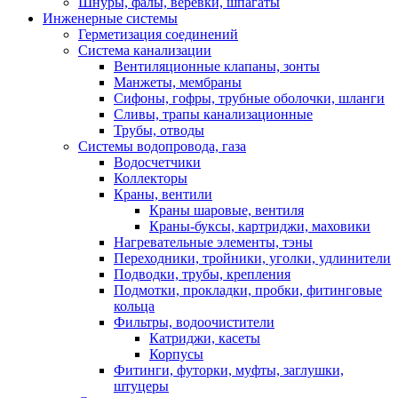
Шнуры, фалы, веревки, шпагаты
Инженерные системы
Герметизация соединений
Система канализации
Вентиляционные клапаны, зонты
Манжеты, мембраны
Сифоны, гофры, трубные оболочки, шланги
Сливы, трапы канализационные
Трубы, отводы
Системы водопровода, газа
Водосчетчики
Коллекторы
Краны, вентили
Краны шаровые, вентиля
Краны-буксы, картриджи, маховики
Нагревательные элементы, тэны
Переходники, тройники, уголки, удлинители
Подводки, трубы, крепления
Подмотки, прокладки, пробки, фитинговые
кольца
Фильтры, водоочистители
Катриджи, касеты
Корпусы
Фитинги, футорки, муфты, заглушки,
штуцеры