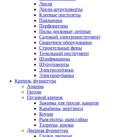
Дрели
Дрели-шуруповерты
Клеевые пистолеты
Паяльники
Перфораторы
Пилы дисковые, цепные
Садовый электроинструмент
Сварочное оборудование
Строительные фены
Точильный инструмент
Шлифмашины
Шуруповерты
Электролобзики
Электрорубанки
Крепеж, фурнитура
Анкеры
Гвозди
Грузовой крепеж
Зажимы для тросов, канатов
Карабины, вертлюги
Коуши
Рым-болты, рым-гайки
Талрепы, крюки
Дверная фурнитура
Глазки дверные