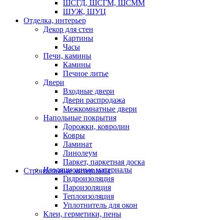
ШСГД, ШСГМ, ШСММ
ШУЖ, ШУЦ
Отделка, интерьер
Декор для стен
Картины
Часы
Печи, камины
Камины
Печное литье
Двери
Входные двери
Двери распродажа
Межкомнатные двери
Напольные покрытия
Дорожки, ковролин
Ковры
Ламинат
Линолеум
Паркет, паркетная доска
Изоляционные материалы
Строительные материалы
Гидроизоляция
Пароизоляция
Теплоизоляция
Уплотнитель для окон
Клеи, герметики, пены