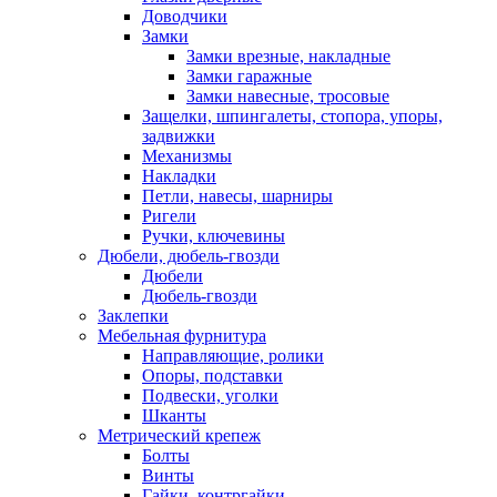
Доводчики
Замки
Замки врезные, накладные
Замки гаражные
Замки навесные, тросовые
Защелки, шпингалеты, стопора, упоры,
задвижки
Механизмы
Накладки
Петли, навесы, шарниры
Ригели
Ручки, ключевины
Дюбели, дюбель-гвозди
Дюбели
Дюбель-гвозди
Заклепки
Мебельная фурнитура
Направляющие, ролики
Опоры, подставки
Подвески, уголки
Шканты
Метрический крепеж
Болты
Винты
Гайки, контргайки