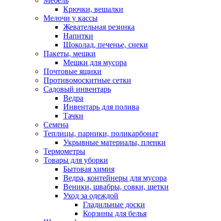
Мебель
Крючки, вешалки
Мелочи у кассы
Жевательная резинка
Напитки
Шоколад, печенье, снеки
Пакеты, мешки
Мешки для мусора
Почтовые ящики
Противомоскитные сетки
Садовый инвентарь
Ведра
Инвентарь для полива
Тачки
Семена
Теплицы, парники, поликарбонат
Укрывные материалы, пленки
Термометры
Товары для уборки
Бытовая химия
Ведра, контейнеры для мусора
Веники, швабры, совки, щетки
Уход за одеждой
Гладильные доски
Корзины для белья