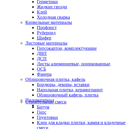
Герметики
Жидкие гвозди
Клей
Холодная сварка
Кровельные материалы
Профлист
Рубероид
Шифер
Листовые материалы
Гипсокартон, комплектующие
ДВП
ДСП
Листы алюминиевые, оцинкованные
ОСБ
Фанера
Облицовочная плитка, кафель
Бордюры, декоры, вставки
Напольная плитка, керамогранит
Облицовочный кафель, плитка
Пиломатериал
Строительные смеси
Битум
Гипс
Грунтовки
Клеи для кладки плитки, камня и кладочные
смеси