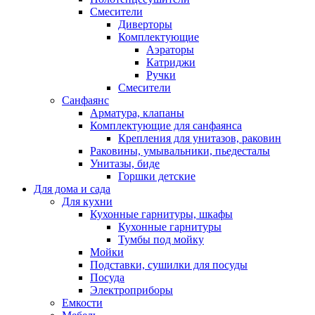
Смесители
Диверторы
Комплектующие
Аэраторы
Катриджи
Ручки
Смесители
Санфаянс
Арматура, клапаны
Комплектующие для санфаянса
Крепления для унитазов, раковин
Раковины, умывальники, пьедесталы
Унитазы, биде
Горшки детские
Для дома и сада
Для кухни
Кухонные гарнитуры, шкафы
Кухонные гарнитуры
Тумбы под мойку
Мойки
Подставки, сушилки для посуды
Посуда
Электроприборы
Емкости