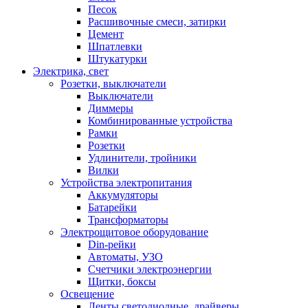
Песок
Расшивочные смеси, затирки
Цемент
Шпатлевки
Штукатурки
Электрика, свет
Розетки, выключатели
Выключатели
Диммеры
Комбинированные устройства
Рамки
Розетки
Удлинители, тройники
Вилки
Устройства электропитания
Аккумуляторы
Батарейки
Трансформаторы
Электрощитовое оборудование
Din-рейки
Автоматы, УЗО
Счетчики электроэнергии
Щитки, боксы
Освещение
Ленты светодиодные, драйверы