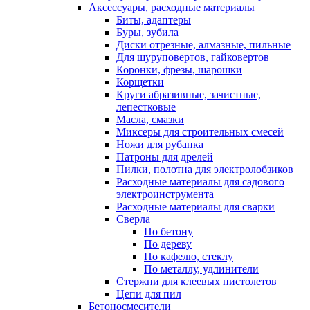
Аксессуары, расходные материалы
Биты, адаптеры
Буры, зубила
Диски отрезные, алмазные, пильные
Для шуруповертов, гайковертов
Коронки, фрезы, шарошки
Корщетки
Круги абразивные, зачистные,
лепестковые
Масла, смазки
Миксеры для строительных смесей
Ножи для рубанка
Патроны для дрелей
Пилки, полотна для электролобзиков
Расходные материалы для садового
электроинструмента
Расходные материалы для сварки
Сверла
По бетону
По дереву
По кафелю, стеклу
По металлу, удлинители
Стержни для клеевых пистолетов
Цепи для пил
Бетоносмесители