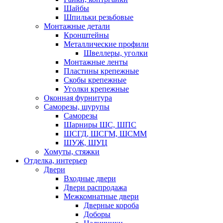
Шайбы
Шпильки резьбовые
Монтажные детали
Кронштейны
Металлические профили
Швеллеры, уголки
Монтажные ленты
Пластины крепежные
Скобы крепежные
Уголки крепежные
Оконная фурнитура
Саморезы, шурупы
Саморезы
Шарниры ШС, ШПС
ШСГД, ШСГМ, ШСММ
ШУЖ, ШУЦ
Хомуты, стяжки
Отделка, интерьер
Двери
Входные двери
Двери распродажа
Межкомнатные двери
Дверные короба
Доборы