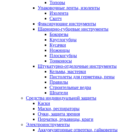
Топоры
Упаковочные ленты, изоленты
Изолента
Скотч
Фиксирующие инструменты
Шарнирно-губцевые инструменты
Бокорезы
Круглогубцы
Кусачки
Ножницы
Плоскогубцы
Тонконосы
Штукатурно-отделочные инструменты
Кельмы, мастерки
Пистолеты для герметика, пены
Правилы
Строительные ведра
Шпатели
Средства индивидуальной защиты
Каски
Маски, респираторы
Очки, защита зрения
Перчатки, рукавицы, краги
Электроинструменты
Аккумуляторные отвертки, гайковерты