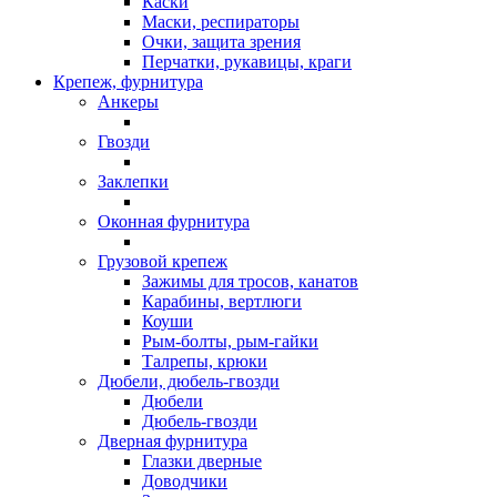
Каски
Маски, респираторы
Очки, защита зрения
Перчатки, рукавицы, краги
Крепеж, фурнитура
Анкеры
Гвозди
Заклепки
Оконная фурнитура
Грузовой крепеж
Зажимы для тросов, канатов
Карабины, вертлюги
Коуши
Рым-болты, рым-гайки
Талрепы, крюки
Дюбели, дюбель-гвозди
Дюбели
Дюбель-гвозди
Дверная фурнитура
Глазки дверные
Доводчики