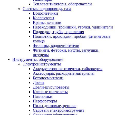
Тепловентиляторы, обогреватели
Системы водопровода, газа
Водосчетчики
Коллекторы
Краны, вентили
Переходники, тройники, уголки, удлинители
Подводки, трубы, крепления
Подмотки, прокладки, пробки, фитинговые
кольца
Фильтры, водоочистители
Фитинги, футорки, муфты, заглушки,
штуцеры
Инструменты, оборудование
Электроинструменты
Аккумуляторные отвертки, гайковерты
Аксессуары, расходные материалы
Бетоносмесители
Дрели
Дрели-шуруповерты
Клеевые пистолеты
Паяльники
Перфораторы
Пилы дисковые, цепные
Садовый электроинструмент
Сварочное оборудование