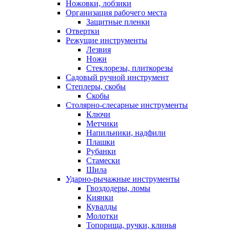
Ножовки, лобзики
Организация рабочего места
Защитные пленки
Отвертки
Режущие инструменты
Лезвия
Ножи
Стеклорезы, плиткорезы
Садовый ручной инструмент
Степлеры, скобы
Скобы
Столярно-слесарные инструменты
Ключи
Метчики
Напильники, надфили
Плашки
Рубанки
Стамески
Шила
Ударно-рычажные инструменты
Гвоздодеры, ломы
Киянки
Кувалды
Молотки
Топорища, ручки, клинья