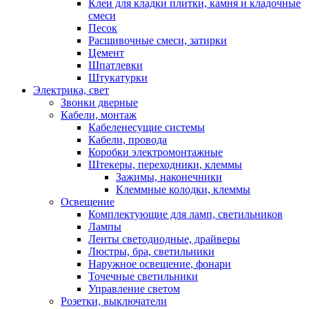
Клеи для кладки плитки, камня и кладочные
смеси
Песок
Расшивочные смеси, затирки
Цемент
Шпатлевки
Штукатурки
Электрика, свет
Звонки дверные
Кабели, монтаж
Кабеленесущие системы
Кабели, провода
Коробки электромонтажные
Штекеры, переходники, клеммы
Зажимы, наконечники
Клеммные колодки, клеммы
Освещение
Комплектующие для ламп, светильников
Лампы
Ленты светодиодные, драйверы
Люстры, бра, светильники
Наружное освещение, фонари
Точечные светильники
Управление светом
Розетки, выключатели