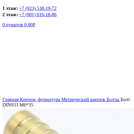
1 этаж:
+7 (923) 538-19-72
2 этаж:
+7 (901) 616-18-86
0
пунктов
0,00
Р
Увеличить
Главная
Крепеж, фурнитура
Метрический крепеж
Болты
Болт
DIN933 М6*35