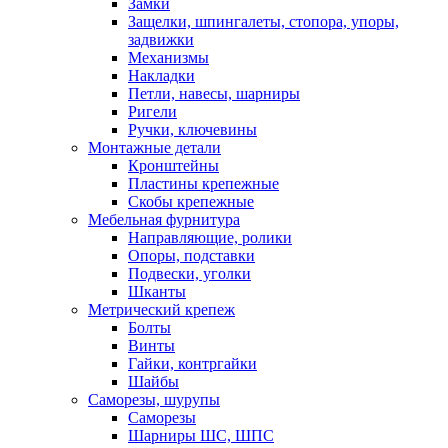
Замки
Защелки, шпингалеты, стопора, упоры,
задвижки
Механизмы
Накладки
Петли, навесы, шарниры
Ригели
Ручки, ключевины
Монтажные детали
Кронштейны
Пластины крепежные
Скобы крепежные
Мебельная фурнитура
Направляющие, ролики
Опоры, подставки
Подвески, уголки
Шканты
Метрический крепеж
Болты
Винты
Гайки, контргайки
Шайбы
Саморезы, шурупы
Саморезы
Шарниры ШС, ШПС