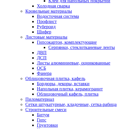
Клеи для напольных покрытий
Холодная сварка
Кровельные материалы
Водосточная система
Профлист
Рубероид
Шифер
Листовые материалы
Гипсокартон, комплектующие
Серпянки, стеклотканевые ленты
ДВП
ДСП
Листы алюминиевые, оцинкованные
ОСБ
Фанера
Облицовочная плитка, кафель
Бордюры, декоры, вставки
Напольная плитка, керамогранит
Облицовочный кафель, плитка
Пиломатериал
Сетки штукатурные, кладочные, сетка-рабица
Строительные смеси
Битум
Гипс
Грунтовки