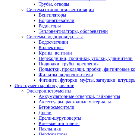
Трубы, отводы
Система отопления, вентиляции
Вентиляторы
Водонагреватели
Радиаторы
Тепловентиляторы, обогреватели
Системы водопровода, газа
Водосчетчики
Коллекторы
Краны, вентили
Переходники, тройники, уголки, удлинители
Подводки, трубы, крепления
Подмотки, прокладки, пробки, фитинговые к
Фильтры, водоочистители
Фитинги, футорки, муфты, заглушки, штуцер
Инструменты, оборудование
Электроинструменты
Аккумуляторные отвертки, гайковерты
Аксессуары, расходные материалы
Бетоносмесители
Дрели
Дрели-шуруповерты
Клеевые пистолеты
Паяльники
Перфораторы