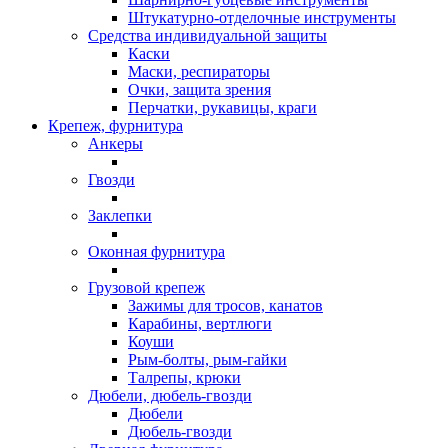
Штукатурно-отделочные инструменты
Средства индивидуальной защиты
Каски
Маски, респираторы
Очки, защита зрения
Перчатки, рукавицы, краги
Крепеж, фурнитура
Анкеры
Гвозди
Заклепки
Оконная фурнитура
Грузовой крепеж
Зажимы для тросов, канатов
Карабины, вертлюги
Коуши
Рым-болты, рым-гайки
Талрепы, крюки
Дюбели, дюбель-гвозди
Дюбели
Дюбель-гвозди