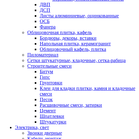
ДВП
ДСП
Листы алюминиевые, оцинкованные
ОСБ
Фанера
Облицовочная плитка, кафель
Бордюры, декоры, вставки
Напольная плитка, керамогранит
Облицовочный кафель, плитка
Пиломатериал
Сетки штукатурные, кладочные, сетка-рабица
Строительные смеси
Битум
Гипс
Грунтовки
Клеи для кладки плитки, камня и кладочные
смеси
Песок
Расшивочные смеси, затирки
Цемент
Шпатлевки
Штукатурки
Электрика, свет
Звонки дверные
Кабели, монтаж