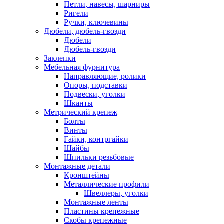
Петли, навесы, шарниры
Ригели
Ручки, ключевины
Дюбели, дюбель-гвозди
Дюбели
Дюбель-гвозди
Заклепки
Мебельная фурнитура
Направляющие, ролики
Опоры, подставки
Подвески, уголки
Шканты
Метрический крепеж
Болты
Винты
Гайки, контргайки
Шайбы
Шпильки резьбовые
Монтажные детали
Кронштейны
Металлические профили
Швеллеры, уголки
Монтажные ленты
Пластины крепежные
Скобы крепежные