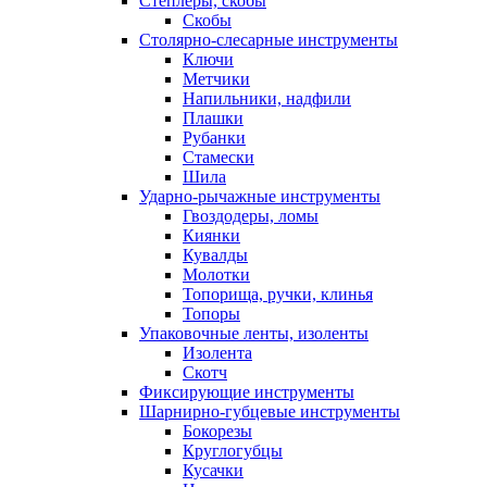
Степлеры, скобы
Скобы
Столярно-слесарные инструменты
Ключи
Метчики
Напильники, надфили
Плашки
Рубанки
Стамески
Шила
Ударно-рычажные инструменты
Гвоздодеры, ломы
Киянки
Кувалды
Молотки
Топорища, ручки, клинья
Топоры
Упаковочные ленты, изоленты
Изолента
Скотч
Фиксирующие инструменты
Шарнирно-губцевые инструменты
Бокорезы
Круглогубцы
Кусачки