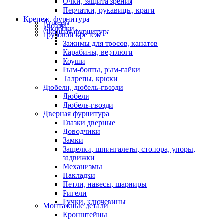
Очки, защита зрения
Перчатки, рукавицы, краги
Крепеж, фурнитура
Анкеры
Гвозди
Заклепки
Оконная фурнитура
Грузовой крепеж
Зажимы для тросов, канатов
Карабины, вертлюги
Коуши
Рым-болты, рым-гайки
Талрепы, крюки
Дюбели, дюбель-гвозди
Дюбели
Дюбель-гвозди
Дверная фурнитура
Глазки дверные
Доводчики
Замки
Защелки, шпингалеты, стопора, упоры,
задвижки
Механизмы
Накладки
Петли, навесы, шарниры
Ригели
Ручки, ключевины
Монтажные детали
Кронштейны