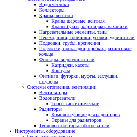
Водосчетчики
Коллекторы
Краны, вентили
Краны шаровые, вентиля
Краны-буксы, картриджи, маховики
Нагревательные элементы, тэны
Переходники, тройники, уголки, удлинители
Подводки, трубы, крепления
Подмотки, прокладки, пробки, фитинговые
кольца
Фильтры, водоочистители
Катриджи, касеты
Корпусы
Фитинги, футорки, муфты, заглушки,
штуцеры
Системы отопления, вентиляции
Вентиляторы
Водонагреватели
Тросы сантехнические
Радиаторы
Комплектующие для радиаторов
Экраны для радиаторов
Тепловентиляторы, обогреватели
Инструменты, оборудование
Ручные инструменты