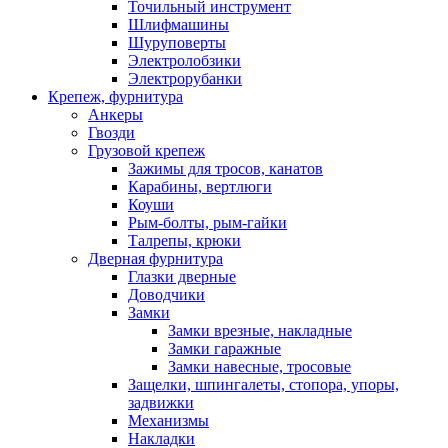
Точильный инструмент
Шлифмашины
Шуруповерты
Электролобзики
Электрорубанки
Крепеж, фурнитура
Анкеры
Гвозди
Грузовой крепеж
Зажимы для тросов, канатов
Карабины, вертлюги
Коуши
Рым-болты, рым-гайки
Талрепы, крюки
Дверная фурнитура
Глазки дверные
Доводчики
Замки
Замки врезные, накладные
Замки гаражные
Замки навесные, тросовые
Защелки, шпингалеты, стопора, упоры,
задвижки
Механизмы
Накладки