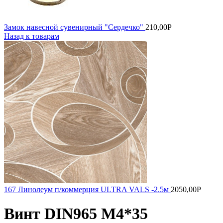
Замок навесной сувенирный "Сердечко"
210,00
Р
Назад к товарам
167 Линолеум п/коммерция ULTRA VALS -2.5м
2050,00
Р
Винт DIN965 М4*35