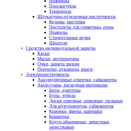
Ножницы
Плоскогубцы
Тонконосы
Штукатурно-отделочные инструменты
Кельмы, мастерки
Пистолеты для герметика, пены
Правилы
Строительные ведра
Шпатели
Средства индивидуальной защиты
Каски
Маски, респираторы
Очки, защита зрения
Перчатки, рукавицы, краги
Электроинструменты
Аккумуляторные отвертки, гайковерты
Аксессуары, расходные материалы
Биты, адаптеры
Буры, зубила
Диски отрезные, алмазные, пильные
Для шуруповертов, гайковертов
Коронки, фрезы, шарошки
Корщетки
Круги абразивные, зачистные,
лепестковые