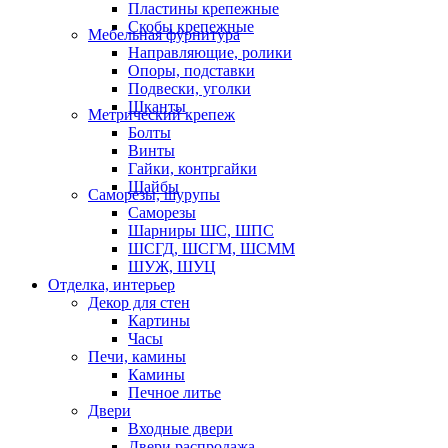
Пластины крепежные
Скобы крепежные
Мебельная фурнитура
Направляющие, ролики
Опоры, подставки
Подвески, уголки
Шканты
Метрический крепеж
Болты
Винты
Гайки, контргайки
Шайбы
Саморезы, шурупы
Саморезы
Шарниры ШС, ШПС
ШСГД, ШСГМ, ШСММ
ШУЖ, ШУЦ
Отделка, интерьер
Декор для стен
Картины
Часы
Печи, камины
Камины
Печное литье
Двери
Входные двери
Двери распродажа