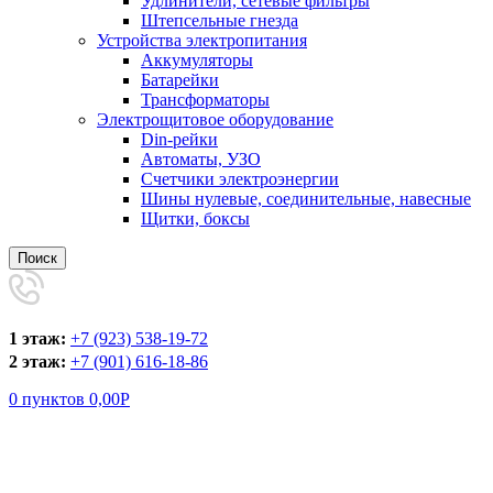
Удлинители, сетевые фильтры
Штепсельные гнезда
Устройства электропитания
Аккумуляторы
Батарейки
Трансформаторы
Электрощитовое оборудование
Din-рейки
Автоматы, УЗО
Счетчики электроэнергии
Шины нулевые, соединительные, навесные
Щитки, боксы
Поиск
1 этаж:
+7 (923) 538-19-72
2 этаж:
+7 (901) 616-18-86
0
пунктов
0,00
Р