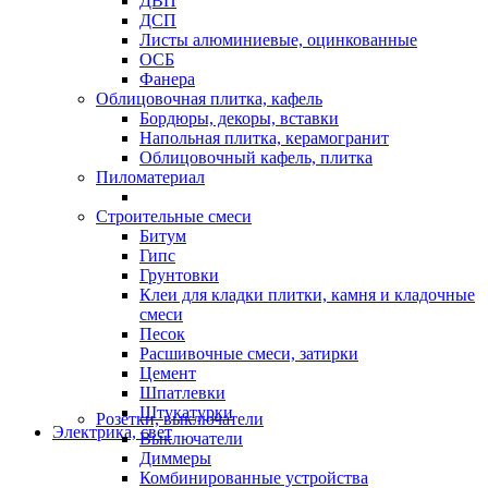
ДВП
ДСП
Листы алюминиевые, оцинкованные
ОСБ
Фанера
Облицовочная плитка, кафель
Бордюры, декоры, вставки
Напольная плитка, керамогранит
Облицовочный кафель, плитка
Пиломатериал
Строительные смеси
Битум
Гипс
Грунтовки
Клеи для кладки плитки, камня и кладочные
смеси
Песок
Расшивочные смеси, затирки
Цемент
Шпатлевки
Штукатурки
Розетки, выключатели
Электрика, свет
Выключатели
Диммеры
Комбинированные устройства