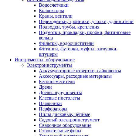
Водосчетчики
Коллекторы
Краны, вентили
Переходники, тройники, уголки, удлинители
Подводки, трубы, крепления
Подмотки, прокладки, пробки, фитинговые
кольца
Фильтры, водоочистители
Фитинги, футорки, муфты, заглушки,
штуцеры
Инструменты, оборудование
Электроинструменты
Аккумуляторные отвертки, гайковерты
Аксессуары, расходные материалы
Бетоносмесители
Дрели
Дрели-шуруповерты
Клеевые пистолеты
Паяльники
Перфораторы
Пилы дисковые, цепные
Садовый электроинструмент
Сварочное оборудование
Строительные фены