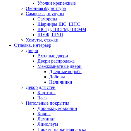
Уголки крепежные
Оконная фурнитура
Саморезы, шурупы
Саморезы
Шарниры ШС, ШПС
ШСГД, ШСГМ, ШСММ
ШУЖ, ШУЦ
Хомуты, стяжки
Отделка, интерьер
Двери
Входные двери
Двери распродажа
Межкомнатные двери
Дверные короба
Доборы
Наличники
Декор для стен
Картины
Часы
Напольные покрытия
Дорожки, ковролин
Ковры
Ламинат
Линолеум
Паркет, паркетная доска