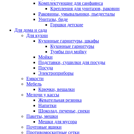
Комплектующие для санфаянса
Крепления для унитазов, раковин
Раковины, умывальники, пьедесталы
Унитазы, биде
Горшки детские
Для дома и сада
Для кухни
Кухонные гарнитуры, шкафы
Кухонные гарнитуры
Тумбы под мойку
Мойки
Подставки, сушилки для посуды
Посуда
Электроприборы
Емкости
Мебель
Крючки, вешалки
Мелочи у кассы
Жевательная резинка
Напитки
Шоколад, печенье, снеки
Пакеты, мешки
Мешки для мусора
Почтовые ящики
Противомоскитные сетки