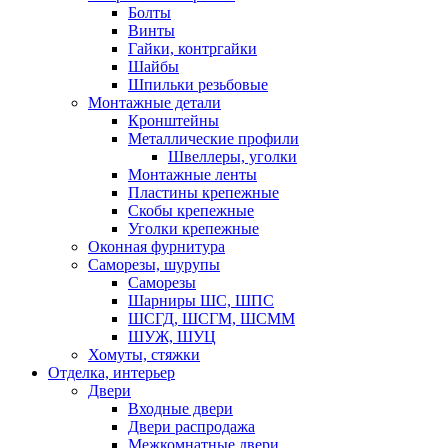
Болты
Винты
Гайки, контргайки
Шайбы
Шпильки резьбовые
Монтажные детали
Кронштейны
Металлические профили
Швеллеры, уголки
Монтажные ленты
Пластины крепежные
Скобы крепежные
Уголки крепежные
Оконная фурнитура
Саморезы, шурупы
Саморезы
Шарниры ШС, ШПС
ШСГД, ШСГМ, ШСММ
ШУЖ, ШУЦ
Хомуты, стяжки
Отделка, интерьер
Двери
Входные двери
Двери распродажа
Межкомнатные двери