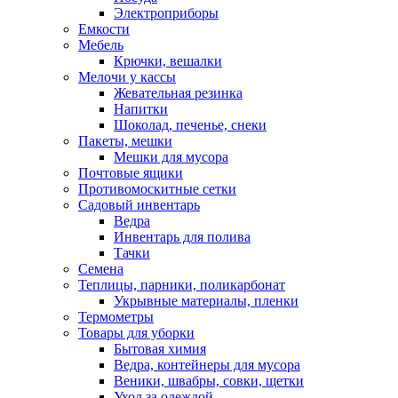
Электроприборы
Емкости
Мебель
Крючки, вешалки
Мелочи у кассы
Жевательная резинка
Напитки
Шоколад, печенье, снеки
Пакеты, мешки
Мешки для мусора
Почтовые ящики
Противомоскитные сетки
Садовый инвентарь
Ведра
Инвентарь для полива
Тачки
Семена
Теплицы, парники, поликарбонат
Укрывные материалы, пленки
Термометры
Товары для уборки
Бытовая химия
Ведра, контейнеры для мусора
Веники, швабры, совки, щетки
Уход за одеждой