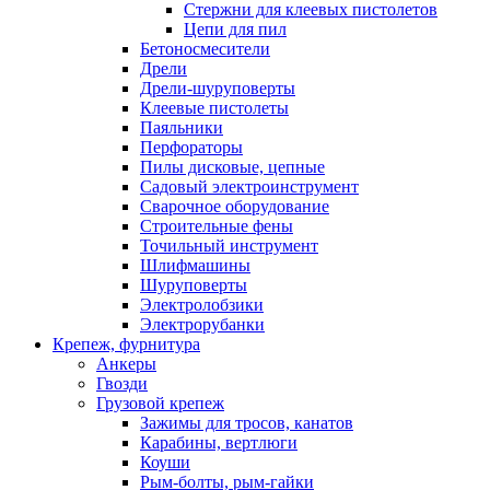
Стержни для клеевых пистолетов
Цепи для пил
Бетоносмесители
Дрели
Дрели-шуруповерты
Клеевые пистолеты
Паяльники
Перфораторы
Пилы дисковые, цепные
Садовый электроинструмент
Сварочное оборудование
Строительные фены
Точильный инструмент
Шлифмашины
Шуруповерты
Электролобзики
Электрорубанки
Крепеж, фурнитура
Анкеры
Гвозди
Грузовой крепеж
Зажимы для тросов, канатов
Карабины, вертлюги
Коуши
Рым-болты, рым-гайки