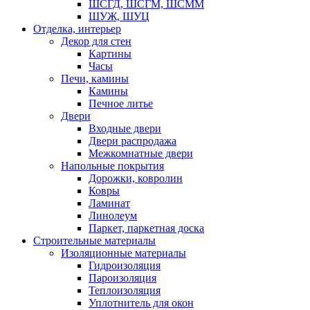
ШСГД, ШСГМ, ШСММ
ШУЖ, ШУЦ
Отделка, интерьер
Декор для стен
Картины
Часы
Печи, камины
Камины
Печное литье
Двери
Входные двери
Двери распродажа
Межкомнатные двери
Напольные покрытия
Дорожки, ковролин
Ковры
Ламинат
Линолеум
Паркет, паркетная доска
Строительные материалы
Изоляционные материалы
Гидроизоляция
Пароизоляция
Теплоизоляция
Уплотнитель для окон