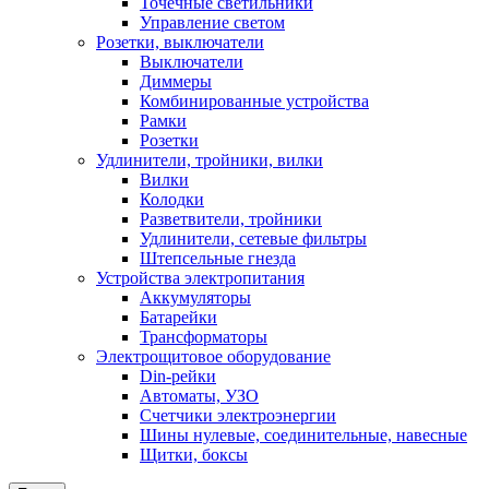
Точечные светильники
Управление светом
Розетки, выключатели
Выключатели
Диммеры
Комбинированные устройства
Рамки
Розетки
Удлинители, тройники, вилки
Вилки
Колодки
Разветвители, тройники
Удлинители, сетевые фильтры
Штепсельные гнезда
Устройства электропитания
Аккумуляторы
Батарейки
Трансформаторы
Электрощитовое оборудование
Din-рейки
Автоматы, УЗО
Счетчики электроэнергии
Шины нулевые, соединительные, навесные
Щитки, боксы