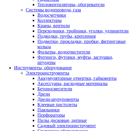
Тепловентиляторы, обогреватели
Системы водопровода, газа
Водосчетчики
Коллекторы
Краны, вентили
Переходники, тройники, уголки, удлинители
Подводки, трубы, крепления
Подмотки, прокладки, пробки, фитинговые
кольца
Фильтры, водоочистители
Фитинги, футорки, муфты, заглушки,
штуцеры
Инструменты, оборудование
Электроинструменты
Аккумуляторные отвертки, гайковерты
Аксессуары, расходные материалы
Бетоносмесители
Дрели
Дрели-шуруповерты
Клеевые пистолеты
Паяльники
Перфораторы
Пилы дисковые, цепные
Садовый электроинструмент
Сварочное оборудование