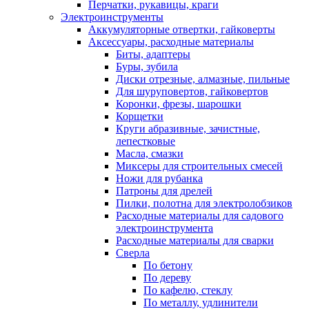
Перчатки, рукавицы, краги
Электроинструменты
Аккумуляторные отвертки, гайковерты
Аксессуары, расходные материалы
Биты, адаптеры
Буры, зубила
Диски отрезные, алмазные, пильные
Для шуруповертов, гайковертов
Коронки, фрезы, шарошки
Корщетки
Круги абразивные, зачистные,
лепестковые
Масла, смазки
Миксеры для строительных смесей
Ножи для рубанка
Патроны для дрелей
Пилки, полотна для электролобзиков
Расходные материалы для садового
электроинструмента
Расходные материалы для сварки
Сверла
По бетону
По дереву
По кафелю, стеклу
По металлу, удлинители