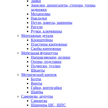
Замки
Защелки, шпингалеты, стопора, упоры,
задвижки
Механизмы
Накладки
Петли, навесы, шарниры
Ригели
Ручки, ключевины
Монтажные детали
Кронштейны
Пластины крепежные
Скобы крепежные
Мебельная фурнитура
Направляющие, ролики
Опоры, подставки
Подвески, уголки
Шканты
Метрический крепеж
Болты
Винты
Гайки, контргайки
Шайбы
Саморезы, шурупы
Саморезы
Шарниры ШС, ШПС