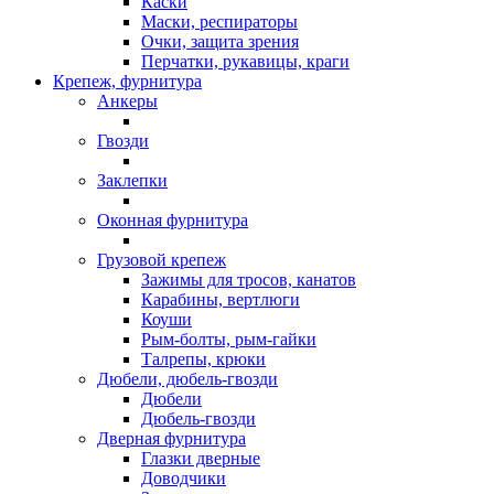
Каски
Маски, респираторы
Очки, защита зрения
Перчатки, рукавицы, краги
Крепеж, фурнитура
Анкеры
Гвозди
Заклепки
Оконная фурнитура
Грузовой крепеж
Зажимы для тросов, канатов
Карабины, вертлюги
Коуши
Рым-болты, рым-гайки
Талрепы, крюки
Дюбели, дюбель-гвозди
Дюбели
Дюбель-гвозди
Дверная фурнитура
Глазки дверные
Доводчики