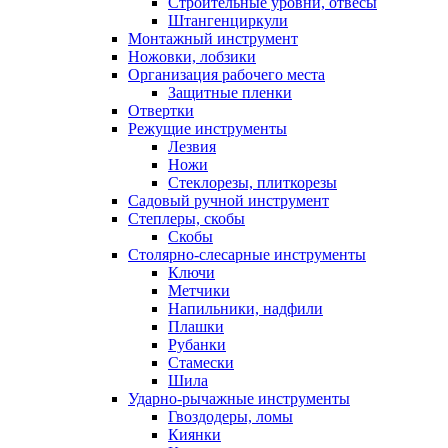
Строительные уровни, отвесы
Штангенциркули
Монтажный инструмент
Ножовки, лобзики
Организация рабочего места
Защитные пленки
Отвертки
Режущие инструменты
Лезвия
Ножи
Стеклорезы, плиткорезы
Садовый ручной инструмент
Степлеры, скобы
Скобы
Столярно-слесарные инструменты
Ключи
Метчики
Напильники, надфили
Плашки
Рубанки
Стамески
Шила
Ударно-рычажные инструменты
Гвоздодеры, ломы
Киянки