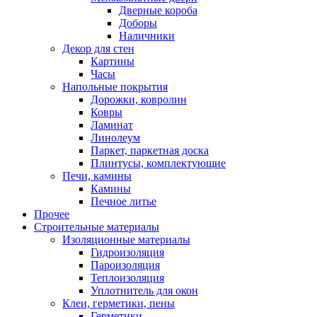
Дверные короба
Доборы
Наличники
Декор для стен
Картины
Часы
Напольные покрытия
Дорожки, ковролин
Ковры
Ламинат
Линолеум
Паркет, паркетная доска
Плинтусы, комплектующие
Печи, камины
Камины
Печное литье
Прочее
Строительные материалы
Изоляционные материалы
Гидроизоляция
Пароизоляция
Теплоизоляция
Уплотнитель для окон
Клеи, герметики, пены
Герметики