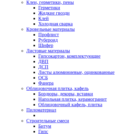
Клеи, герметики, пены
Герметики
Жидкие гвозди
Клей
Холодная сварка
Кровельные материалы
Профлист
Рубероид
Шифер
Листовые материалы
Гипсокартон, комплектующие
ДВП
ДСП
Листы алюминиевые, оцинкованные
ОСБ
Фанера
Облицовочная плитка, кафель
Бордюры, декоры, вставки
Напольная плитка, керамогранит
Облицовочный кафель, плитка
Пиломатериал
Строительные смеси
Битум
Гипс