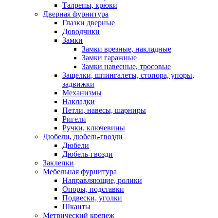
Талрепы, крюки
Дверная фурнитура
Глазки дверные
Доводчики
Замки
Замки врезные, накладные
Замки гаражные
Замки навесные, тросовые
Защелки, шпингалеты, стопора, упоры,
задвижки
Механизмы
Накладки
Петли, навесы, шарниры
Ригели
Ручки, ключевины
Дюбели, дюбель-гвозди
Дюбели
Дюбель-гвозди
Заклепки
Мебельная фурнитура
Направляющие, ролики
Опоры, подставки
Подвески, уголки
Шканты
Метрический крепеж