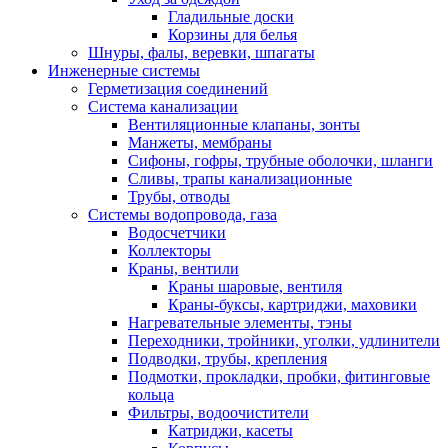
Гладильные доски
Корзины для белья
Шнуры, фалы, веревки, шпагаты
Инженерные системы
Герметизация соединений
Система канализации
Вентиляционные клапаны, зонты
Манжеты, мембраны
Сифоны, гофры, трубные оболочки, шланги
Сливы, трапы канализационные
Трубы, отводы
Системы водопровода, газа
Водосчетчики
Коллекторы
Краны, вентили
Краны шаровые, вентиля
Краны-буксы, картриджи, маховики
Нагревательные элементы, тэны
Переходники, тройники, уголки, удлинители
Подводки, трубы, крепления
Подмотки, прокладки, пробки, фитинговые
кольца
Фильтры, водоочистители
Катриджи, касеты