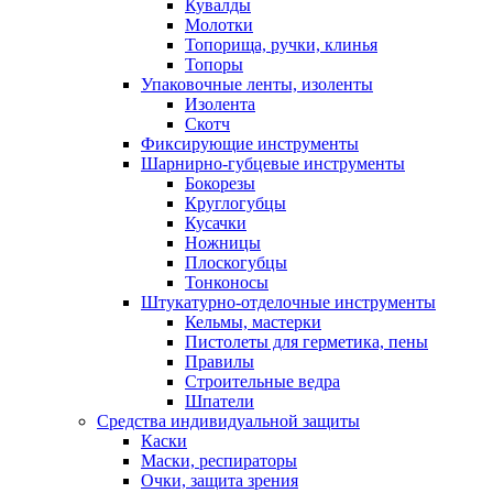
Кувалды
Молотки
Топорища, ручки, клинья
Топоры
Упаковочные ленты, изоленты
Изолента
Скотч
Фиксирующие инструменты
Шарнирно-губцевые инструменты
Бокорезы
Круглогубцы
Кусачки
Ножницы
Плоскогубцы
Тонконосы
Штукатурно-отделочные инструменты
Кельмы, мастерки
Пистолеты для герметика, пены
Правилы
Строительные ведра
Шпатели
Средства индивидуальной защиты
Каски
Маски, респираторы
Очки, защита зрения