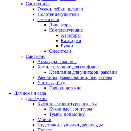
Сантехника
Гусаки, лейки, шланги
Полотенцесушители
Смесители
Диверторы
Комплектующие
Аэраторы
Катриджи
Ручки
Смесители
Санфаянс
Арматура, клапаны
Комплектующие для санфаянса
Крепления для унитазов, раковин
Раковины, умывальники, пьедесталы
Унитазы, биде
Горшки детские
Для дома и сада
Для кухни
Кухонные гарнитуры, шкафы
Кухонные гарнитуры
Тумбы под мойку
Мойки
Подставки, сушилки для посуды
Посуда