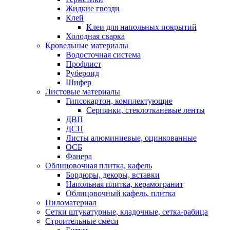
Жидкие гвозди
Клей
Клеи для напольных покрытий
Холодная сварка
Кровельные материалы
Водосточная система
Профлист
Рубероид
Шифер
Листовые материалы
Гипсокартон, комплектующие
Серпянки, стеклотканевые ленты
ДВП
ДСП
Листы алюминиевые, оцинкованные
ОСБ
Фанера
Облицовочная плитка, кафель
Бордюры, декоры, вставки
Напольная плитка, керамогранит
Облицовочный кафель, плитка
Пиломатериал
Сетки штукатурные, кладочные, сетка-рабица
Строительные смеси