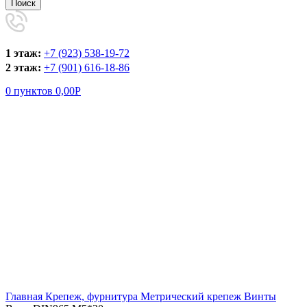
Поиск
1 этаж:
+7 (923) 538-19-72
2 этаж:
+7 (901) 616-18-86
0
пунктов
0,00
Р
Увеличить
Главная
Крепеж, фурнитура
Метрический крепеж
Винты