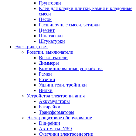
Грунтовки
Клеи для кладки плитки, камня и кладочные
смеси
Песок
Расшивочные смеси, затирки
Цемент
Шпатлевки
Штукатурки
Электрика, свет
Розетки, выключатели
Выключатели
Диммеры
Комбинированные устройства
Рамки
Розетки
Удлинители, тройники
Вилки
Устройства электропитания
Аккумуляторы
Батарейки
Трансформаторы
Электрощитовое оборудование
Din-рейки
Автоматы, УЗО
Счетчики электроэнергии