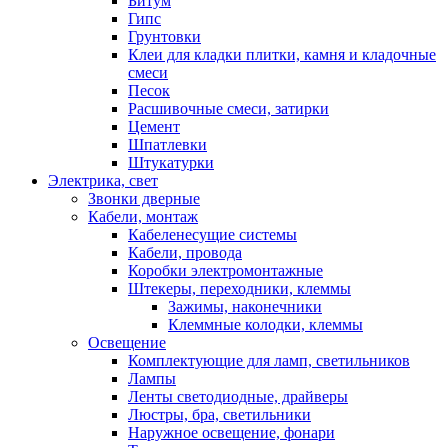
Битум
Гипс
Грунтовки
Клеи для кладки плитки, камня и кладочные
смеси
Песок
Расшивочные смеси, затирки
Цемент
Шпатлевки
Штукатурки
Электрика, свет
Звонки дверные
Кабели, монтаж
Кабеленесущие системы
Кабели, провода
Коробки электромонтажные
Штекеры, переходники, клеммы
Зажимы, наконечники
Клеммные колодки, клеммы
Освещение
Комплектующие для ламп, светильников
Лампы
Ленты светодиодные, драйверы
Люстры, бра, светильники
Наружное освещение, фонари