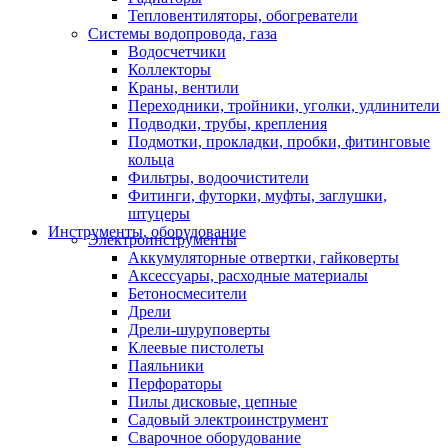
Тепловентиляторы, обогреватели
Системы водопровода, газа
Водосчетчики
Коллекторы
Краны, вентили
Переходники, тройники, уголки, удлинители
Подводки, трубы, крепления
Подмотки, прокладки, пробки, фитинговые
кольца
Фильтры, водоочистители
Фитинги, футорки, муфты, заглушки,
штуцеры
Инструменты, оборудование
Электроинструменты
Аккумуляторные отвертки, гайковерты
Аксессуары, расходные материалы
Бетоносмесители
Дрели
Дрели-шуруповерты
Клеевые пистолеты
Паяльники
Перфораторы
Пилы дисковые, цепные
Садовый электроинструмент
Сварочное оборудование