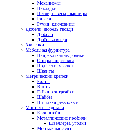
Механизмы
Накладки
Петли, навесы, шарниры
Ригели
Ручки, ключевины
Дюбели, дюбель-гвозди
Дюбели
Дюбель-гвозди
Заклепки
Мебельная фурнитура
Направляющие, ролики
Опоры, подставки
Подвески, уголки
Шканты
Метрический крепеж
Болты
Винты
Гайки, контргайки
Шайбы
Шпильки резьбовые
Монтажные детали
Кронштейны
Металлические профили
Швеллеры, уголки
Монтажные ленты