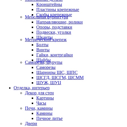
Кронштейны
Пластины крепежные
Скобы крепежные
Мебельная фурнитура
Направляющие, ролики
Опоры, подставки
Подвески, уголки
Шканты
Метрический крепеж
Болты
Винты
Гайки, контргайки
Шайбы
Саморезы, шурупы
Саморезы
Шарниры ШС, ШПС
ШСГД, ШСГМ, ШСММ
ШУЖ, ШУЦ
Отделка, интерьер
Декор для стен
Картины
Часы
Печи, камины
Камины
Печное литье
Двери