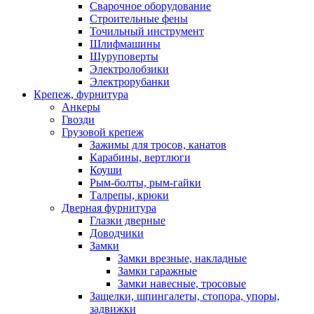
Сварочное оборудование
Строительные фены
Точильный инструмент
Шлифмашины
Шуруповерты
Электролобзики
Электрорубанки
Крепеж, фурнитура
Анкеры
Гвозди
Грузовой крепеж
Зажимы для тросов, канатов
Карабины, вертлюги
Коуши
Рым-болты, рым-гайки
Талрепы, крюки
Дверная фурнитура
Глазки дверные
Доводчики
Замки
Замки врезные, накладные
Замки гаражные
Замки навесные, тросовые
Защелки, шпингалеты, стопора, упоры,
задвижки