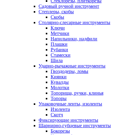
Стеклорезы, плиткорезы
Садовый ручной инструмент
Степлеры, скобы
Скобы
Столярно-слесарные инструменты
Ключи
Метчики
Напильники, надфили
Плашки
Рубанки
Стамески
Шила
Ударно-рычажные инструменты
Гвоздодеры, ломы
Киянки
Кувалды
Молотки
Топорища, ручки, клинья
Топоры
Упаковочные ленты, изоленты
Изолента
Скотч
Фиксирующие инструменты
Шарнирно-губцевые инструменты
Бокорезы