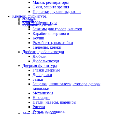
Маски, респираторы
Очки, защита зрения
Перчатки, рукавицы, краги
Крепеж, фурнитура
Анкеры
Гвозди
Заклепки
Оконная фурнитура
Грузовой крепеж
Зажимы для тросов, канатов
Карабины, вертлюги
Коуши
Рым-болты, рым-гайки
Талрепы, крюки
Дюбели, дюбель-гвозди
Дюбели
Дюбель-гвозди
Дверная фурнитура
Глазки дверные
Доводчики
Замки
Защелки, шпингалеты, стопора, упоры,
задвижки
Механизмы
Накладки
Петли, навесы, шарниры
Ригели
Ручки, ключевины
Монтажные детали