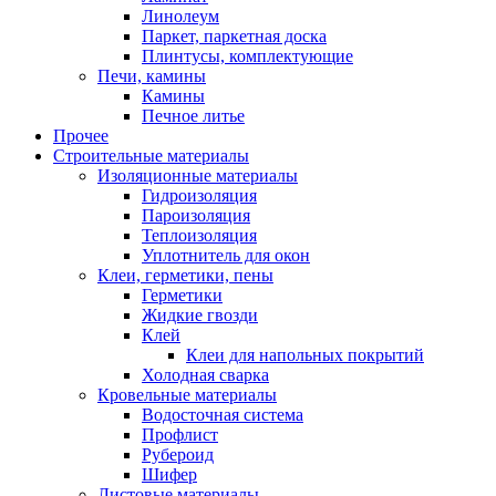
Линолеум
Паркет, паркетная доска
Плинтусы, комплектующие
Печи, камины
Камины
Печное литье
Прочее
Строительные материалы
Изоляционные материалы
Гидроизоляция
Пароизоляция
Теплоизоляция
Уплотнитель для окон
Клеи, герметики, пены
Герметики
Жидкие гвозди
Клей
Клеи для напольных покрытий
Холодная сварка
Кровельные материалы
Водосточная система
Профлист
Рубероид
Шифер
Листовые материалы