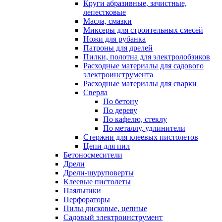
Круги абразивные, зачистные,
лепестковые
Масла, смазки
Миксеры для строительных смесей
Ножи для рубанка
Патроны для дрелей
Пилки, полотна для электролобзиков
Расходные материалы для садового
электроинструмента
Расходные материалы для сварки
Сверла
По бетону
По дереву
По кафелю, стеклу
По металлу, удлинители
Стержни для клеевых пистолетов
Цепи для пил
Бетоносмесители
Дрели
Дрели-шуруповерты
Клеевые пистолеты
Паяльники
Перфораторы
Пилы дисковые, цепные
Садовый электроинструмент