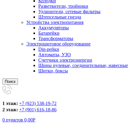
Колодки
Разветвители, тройники
Удлинители, сетевые фильтры
Штепсельные гнезда
Устройства электропитания
Аккумуляторы
Батарейки
Трансформаторы
Электрощитовое оборудование
Din-рейки
Автоматы, УЗО
Счетчики электроэнергии
Шины нулевые, соединительные, навесные
Щитки, боксы
Поиск
1 этаж:
+7 (923) 538-19-72
2 этаж:
+7 (901) 616-18-86
0
пунктов
0,00
Р