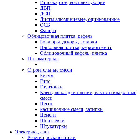
Гипсокартон, комплектующие
ДВП
ДСП
Листы алюминиевые, оцинкованные
ОСБ
Фанера
Облицовочная плитка, кафель
Бордюры, декоры, вставки
Напольная плитка, керамогранит
Облицовочный кафель, плитка
Пиломатериал
Строительные смеси
Битум
Гипс
Грунтовки
Клеи для кладки плитки, камня и кладочные
смеси
Песок
Расшивочные смеси, затирки
Цемент
Шпатлевки
Штукатурки
Электрика, свет
Розетки, выключатели