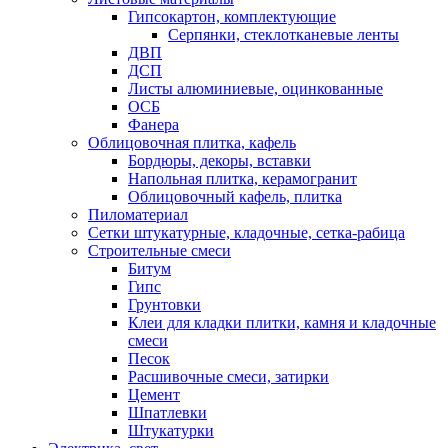
Гипсокартон, комплектующие
Серпянки, стеклотканевые ленты
ДВП
ДСП
Листы алюминиевые, оцинкованные
ОСБ
Фанера
Облицовочная плитка, кафель
Бордюры, декоры, вставки
Напольная плитка, керамогранит
Облицовочный кафель, плитка
Пиломатериал
Сетки штукатурные, кладочные, сетка-рабица
Строительные смеси
Битум
Гипс
Грунтовки
Клеи для кладки плитки, камня и кладочные
смеси
Песок
Расшивочные смеси, затирки
Цемент
Шпатлевки
Штукатурки