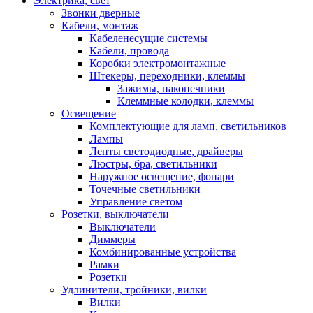
Электрика, свет
Звонки дверные
Кабели, монтаж
Кабеленесущие системы
Кабели, провода
Коробки электромонтажные
Штекеры, переходники, клеммы
Зажимы, наконечники
Клеммные колодки, клеммы
Освещение
Комплектующие для ламп, светильников
Лампы
Ленты светодиодные, драйверы
Люстры, бра, светильники
Наружное освещение, фонари
Точечные светильники
Управление светом
Розетки, выключатели
Выключатели
Диммеры
Комбинированные устройства
Рамки
Розетки
Удлинители, тройники, вилки
Вилки