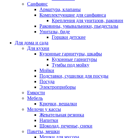
Санфаянс
Арматура, клапаны
Комплектующие для санфаянса
Крепления для унитазов, раковин
Раковины, умывальники, пьедесталы
Унитазы, биде
Горшки детские
Для дома и сада
Для кухни
Кухонные гарнитуры, шкафы
Кухонные гарнитуры
Тумбы под мойку
Мойки
Подставки, сушилки для посуды
Посуда
Электроприборы
Емкости
Мебель
Крючки, вешалки
Мелочи у кассы
Жевательная резинка
Напитки
Шоколад, печенье, снеки
Пакеты, мешки
Мешки для мусора