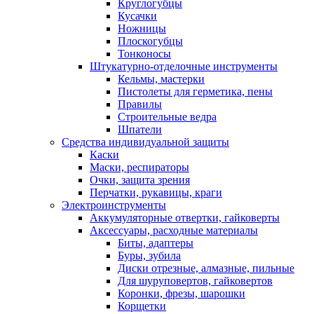
Круглогубцы
Кусачки
Ножницы
Плоскогубцы
Тонконосы
Штукатурно-отделочные инструменты
Кельмы, мастерки
Пистолеты для герметика, пены
Правилы
Строительные ведра
Шпатели
Средства индивидуальной защиты
Каски
Маски, респираторы
Очки, защита зрения
Перчатки, рукавицы, краги
Электроинструменты
Аккумуляторные отвертки, гайковерты
Аксессуары, расходные материалы
Биты, адаптеры
Буры, зубила
Диски отрезные, алмазные, пильные
Для шуруповертов, гайковертов
Коронки, фрезы, шарошки
Корщетки