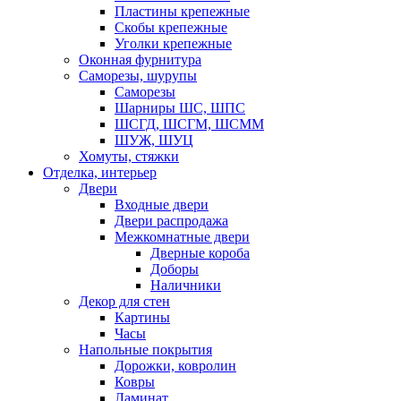
Пластины крепежные
Скобы крепежные
Уголки крепежные
Оконная фурнитура
Саморезы, шурупы
Саморезы
Шарниры ШС, ШПС
ШСГД, ШСГМ, ШСММ
ШУЖ, ШУЦ
Хомуты, стяжки
Отделка, интерьер
Двери
Входные двери
Двери распродажа
Межкомнатные двери
Дверные короба
Доборы
Наличники
Декор для стен
Картины
Часы
Напольные покрытия
Дорожки, ковролин
Ковры
Ламинат