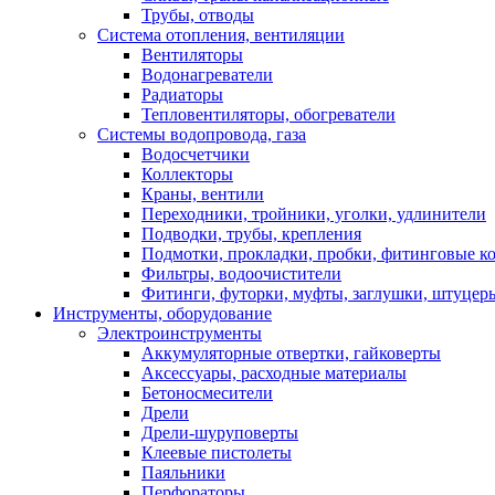
Трубы, отводы
Система отопления, вентиляции
Вентиляторы
Водонагреватели
Радиаторы
Тепловентиляторы, обогреватели
Системы водопровода, газа
Водосчетчики
Коллекторы
Краны, вентили
Переходники, тройники, уголки, удлинители
Подводки, трубы, крепления
Подмотки, прокладки, пробки, фитинговые к
Фильтры, водоочистители
Фитинги, футорки, муфты, заглушки, штуцер
Инструменты, оборудование
Электроинструменты
Аккумуляторные отвертки, гайковерты
Аксессуары, расходные материалы
Бетоносмесители
Дрели
Дрели-шуруповерты
Клеевые пистолеты
Паяльники
Перфораторы