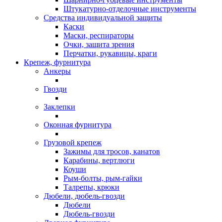
Штукатурно-отделочные инструменты
Средства индивидуальной защиты
Каски
Маски, респираторы
Очки, защита зрения
Перчатки, рукавицы, краги
Крепеж, фурнитура
Анкеры
Гвозди
Заклепки
Оконная фурнитура
Грузовой крепеж
Зажимы для тросов, канатов
Карабины, вертлюги
Коуши
Рым-болты, рым-гайки
Талрепы, крюки
Дюбели, дюбель-гвозди
Дюбели
Дюбель-гвозди