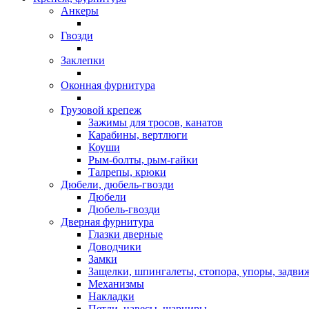
Анкеры
Гвозди
Заклепки
Оконная фурнитура
Грузовой крепеж
Зажимы для тросов, канатов
Карабины, вертлюги
Коуши
Рым-болты, рым-гайки
Талрепы, крюки
Дюбели, дюбель-гвозди
Дюбели
Дюбель-гвозди
Дверная фурнитура
Глазки дверные
Доводчики
Замки
Защелки, шпингалеты, стопора, упоры, задви
Механизмы
Накладки
Петли, навесы, шарниры