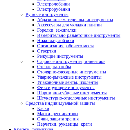
Электролобзики
Электрорубанки
Ручные инструменты
Абразивные материалы, инструменты
Аксессуары для укладки плитки
Горелки, зажигалки
Измерительно-разметочные инструменты
Ножовки, лобзики
Организация рабочего места
Отвертки
Режущие инструменты
Садовые инструменты, инвентарь
Степлеры, скобы
Столярно-слесарные инструменты
Ударно-рычажные инструменты
Упаковочные ленты, изоленты
Фиксирующие инструменты
Шарнирно-губцевые инструменты
Штукатурно-отделочные инструменты
Средства индивидуальной защиты
Каски
Маски, респираторы
Очки, защита зрения
Перчатки, рукавицы, краги
Крепеж, фурнитура