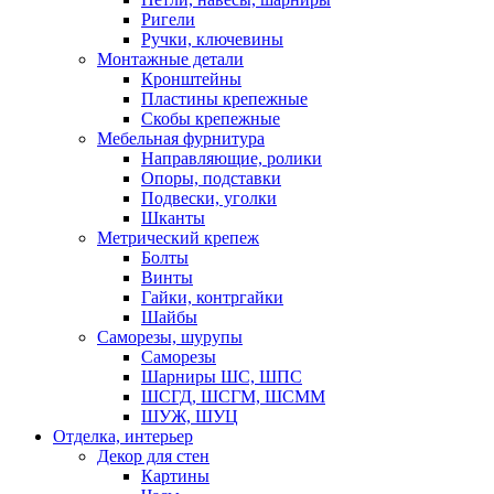
Ригели
Ручки, ключевины
Монтажные детали
Кронштейны
Пластины крепежные
Скобы крепежные
Мебельная фурнитура
Направляющие, ролики
Опоры, подставки
Подвески, уголки
Шканты
Метрический крепеж
Болты
Винты
Гайки, контргайки
Шайбы
Саморезы, шурупы
Саморезы
Шарниры ШС, ШПС
ШСГД, ШСГМ, ШСММ
ШУЖ, ШУЦ
Отделка, интерьер
Декор для стен
Картины