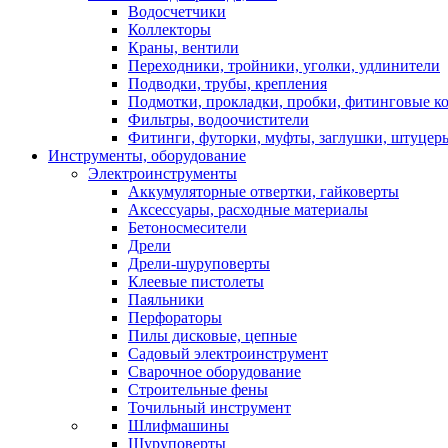
Водосчетчики
Коллекторы
Краны, вентили
Переходники, тройники, уголки, удлинители
Подводки, трубы, крепления
Подмотки, прокладки, пробки, фитинговые к
Фильтры, водоочистители
Фитинги, футорки, муфты, заглушки, штуцер
Инструменты, оборудование
Электроинструменты
Аккумуляторные отвертки, гайковерты
Аксессуары, расходные материалы
Бетоносмесители
Дрели
Дрели-шуруповерты
Клеевые пистолеты
Паяльники
Перфораторы
Пилы дисковые, цепные
Садовый электроинструмент
Сварочное оборудование
Строительные фены
Точильный инструмент
Шлифмашины
Шуруповерты