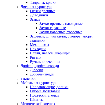
Талрепы, крюки
Дверная фурнитура
Глазки дверные
Доводчики
Замки
Замки врезные, накладные
Замки гаражные
Замки навесные, тросовые
Защелки, шпингалеты, стопора, упоры,
задвижки
Механизмы
Накладки
Петли, навесы, шарниры
Ригели
Ручки, ключевины
Дюбели, дюбель-гвозди
Дюбели
Дюбель-гвозди
Заклепки
Мебельная фурнитура
Направляющие, ролики
Опоры, подставки
Подвески, уголки
Шканты
Метрический крепеж