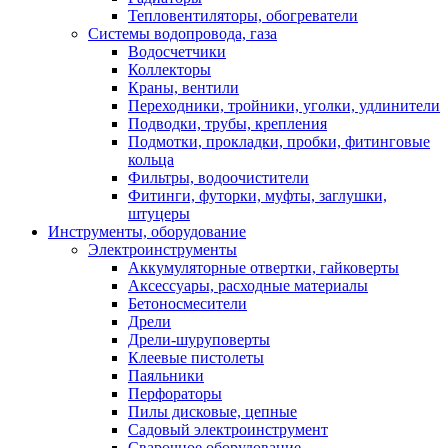
Тепловентиляторы, обогреватели
Системы водопровода, газа
Водосчетчики
Коллекторы
Краны, вентили
Переходники, тройники, уголки, удлинители
Подводки, трубы, крепления
Подмотки, прокладки, пробки, фитинговые
кольца
Фильтры, водоочистители
Фитинги, футорки, муфты, заглушки,
штуцеры
Инструменты, оборудование
Электроинструменты
Аккумуляторные отвертки, гайковерты
Аксессуары, расходные материалы
Бетоносмесители
Дрели
Дрели-шуруповерты
Клеевые пистолеты
Паяльники
Перфораторы
Пилы дисковые, цепные
Садовый электроинструмент
Сварочное оборудование