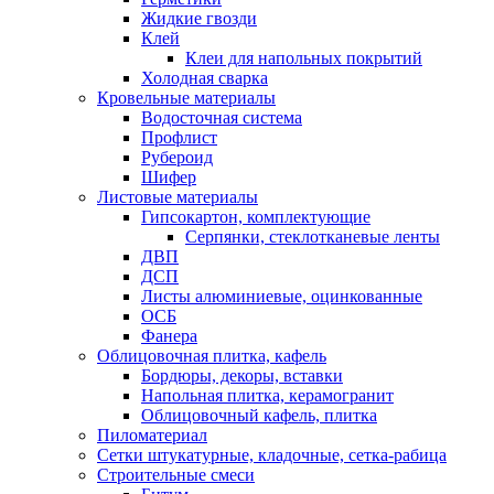
Жидкие гвозди
Клей
Клеи для напольных покрытий
Холодная сварка
Кровельные материалы
Водосточная система
Профлист
Рубероид
Шифер
Листовые материалы
Гипсокартон, комплектующие
Серпянки, стеклотканевые ленты
ДВП
ДСП
Листы алюминиевые, оцинкованные
ОСБ
Фанера
Облицовочная плитка, кафель
Бордюры, декоры, вставки
Напольная плитка, керамогранит
Облицовочный кафель, плитка
Пиломатериал
Сетки штукатурные, кладочные, сетка-рабица
Строительные смеси