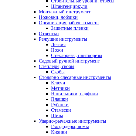
Строительные уровни, отвесы
Штангенциркули
Монтажный инструмент
Ножовки, лобзики
Организация рабочего места
Защитные пленки
Отвертки
Режущие инструменты
Лезвия
Ножи
Стеклорезы, плиткорезы
Садовый ручной инструмент
Степлеры, скобы
Скобы
Столярно-слесарные инструменты
Ключи
Метчики
Напильники, надфили
Плашки
Рубанки
Стамески
Шила
Ударно-рычажные инструменты
Гвоздодеры, ломы
Киянки