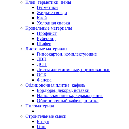
Клеи, герметики, пены
Герметики
Жидкие гвозди
Клей
Холодная сварка
Кровельные материалы
Профлист
Рубероид
Шифер
Листовые материалы
Гипсокартон, комплектующие
ДВП
ДСП
Листы алюминиевые, оцинкованные
ОСБ
Фанера
Облицовочная плитка, кафель
Бордюры, декоры, вставки
Напольная плитка, керамогранит
Облицовочный кафель, плитка
Пиломатериал
Строительные смеси
Битум
Гипс