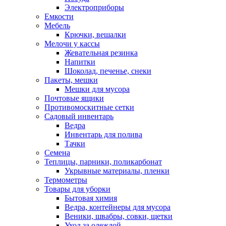
Электроприборы
Емкости
Мебель
Крючки, вешалки
Мелочи у кассы
Жевательная резинка
Напитки
Шоколад, печенье, снеки
Пакеты, мешки
Мешки для мусора
Почтовые ящики
Противомоскитные сетки
Садовый инвентарь
Ведра
Инвентарь для полива
Тачки
Семена
Теплицы, парники, поликарбонат
Укрывные материалы, пленки
Термометры
Товары для уборки
Бытовая химия
Ведра, контейнеры для мусора
Веники, швабры, совки, щетки
Уход за одеждой