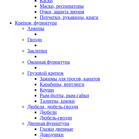
Каски
Маски, респираторы
Очки, защита зрения
Перчатки, рукавицы, краги
Крепеж, фурнитура
Анкеры
Гвозди
Заклепки
Оконная фурнитура
Грузовой крепеж
Зажимы для тросов, канатов
Карабины, вертлюги
Коуши
Рым-болты, рым-гайки
Талрепы, крюки
Дюбели, дюбель-гвозди
Дюбели
Дюбель-гвозди
Дверная фурнитура
Глазки дверные
Доводчики