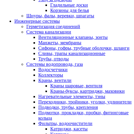
Гладильные доски
Корзины для белья
Шнуры, фалы, веревки, шпагаты
Инженерные системы
Герметизация соединений
Система канализации
Вентиляционные клапаны, зонты
Манжеты, мембраны
Сифоны, гофры, трубные оболочки, шланги
Сливы, трапы канализационные
Трубы, отводы
Системы водопровода, газа
Водосчетчики
Коллекторы
Краны, вентили
Краны шаровые, вентиля
Краны-буксы, картриджи, маховики
Нагревательные элементы, тэны
Переходники, тройники, уголки, удлинители
Подводки, трубы, крепления
Подмотки, прокладки, пробки, фитинговые
кольца
Фильтры, водоочистители
Катриджи, касеты