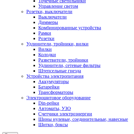
Точечные светильники
Управление светом
Розетки, выключатели
Выключатели
Диммеры
Комбинированные устройства
Рамки
Розетки
Удлинители, тройники, вилки
Вилки
Колодки
Разветвители, тройники
Удлинители, сетевые фильтры
Штепсельные гнезда
Устройства электропитания
Аккумуляторы
Батарейки
Трансформаторы
Электрощитовое оборудование
Din-рейки
Автоматы, УЗО
Счетчики электроэнергии
Шины нулевые, соединительные, навесные
Щитки, боксы