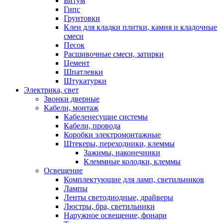
Битум
Гипс
Грунтовки
Клеи для кладки плитки, камня и кладочные
смеси
Песок
Расшивочные смеси, затирки
Цемент
Шпатлевки
Штукатурки
Электрика, свет
Звонки дверные
Кабели, монтаж
Кабеленесущие системы
Кабели, провода
Коробки электромонтажные
Штекеры, переходники, клеммы
Зажимы, наконечники
Клеммные колодки, клеммы
Освещение
Комплектующие для ламп, светильников
Лампы
Ленты светодиодные, драйверы
Люстры, бра, светильники
Наружное освещение, фонари