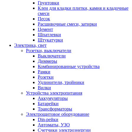
Грунтовки
Клеи для кладки плитки, камня и кладочные
смеси
Песок
Расшивочные смеси, затирки
Цемент
Шпатлевки
Штукатурки
Электрика, свет
Розетки, выключатели
Выключатели
Диммеры
Комбинированные устройства
Рамки
Розетки
Удлинители, тройники
Вилки
Устройства электропитания
Аккумуляторы
Батарейки
Трансформаторы
Электрощитовое оборудование
Din-рейки
Автоматы, УЗО
Счетчики электроэнергии