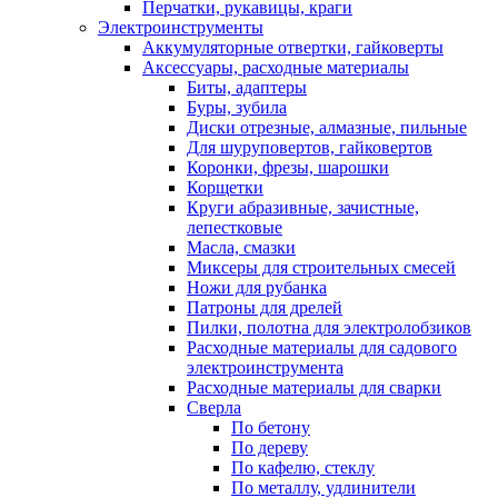
Перчатки, рукавицы, краги
Электроинструменты
Аккумуляторные отвертки, гайковерты
Аксессуары, расходные материалы
Биты, адаптеры
Буры, зубила
Диски отрезные, алмазные, пильные
Для шуруповертов, гайковертов
Коронки, фрезы, шарошки
Корщетки
Круги абразивные, зачистные,
лепестковые
Масла, смазки
Миксеры для строительных смесей
Ножи для рубанка
Патроны для дрелей
Пилки, полотна для электролобзиков
Расходные материалы для садового
электроинструмента
Расходные материалы для сварки
Сверла
По бетону
По дереву
По кафелю, стеклу
По металлу, удлинители