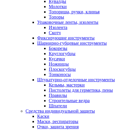
Кувалды
Молотки
Топорища, ручки, клинья
Топоры
Упаковочные ленты, изоленты
Изолента
Скотч
Фиксирующие инструменты
Шарнирно-губцевые инструменты
Бокорезы
Круглогубцы
Кусачки
Ножницы
Плоскогубцы
Тонконосы
Штукатурно-отделочные инструменты
Кельмы, мастерки
Пистолеты для герметика, пены
Правилы
Строительные ведра
Шпатели
Средства индивидуальной защиты
Каски
Маски, респираторы
Очки, защита зрения