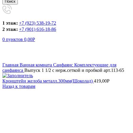
Поиск
1 этаж:
+7 (923) 538-19-72
2 этаж:
+7 (901) 616-18-86
0
пунктов
0,00
Р
Увеличить
Главная
Ванная комната
Санфаянс
Комплектующие для
санфаянса
Выпуск 1 1/2 с нерж.сеткой и пробкой арт.113-65
Кронштейн желоба металл.300мм(Шоколад)
419,00
Р
Назад к товарам