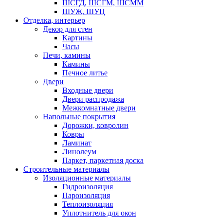
ШСГД, ШСГМ, ШСММ
ШУЖ, ШУЦ
Отделка, интерьер
Декор для стен
Картины
Часы
Печи, камины
Камины
Печное литье
Двери
Входные двери
Двери распродажа
Межкомнатные двери
Напольные покрытия
Дорожки, ковролин
Ковры
Ламинат
Линолеум
Паркет, паркетная доска
Строительные материалы
Изоляционные материалы
Гидроизоляция
Пароизоляция
Теплоизоляция
Уплотнитель для окон