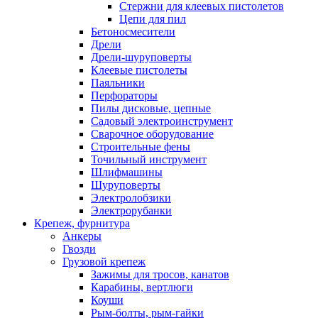
Стержни для клеевых пистолетов
Цепи для пил
Бетоносмесители
Дрели
Дрели-шуруповерты
Клеевые пистолеты
Паяльники
Перфораторы
Пилы дисковые, цепные
Садовый электроинструмент
Сварочное оборудование
Строительные фены
Точильный инструмент
Шлифмашины
Шуруповерты
Электролобзики
Электрорубанки
Крепеж, фурнитура
Анкеры
Гвозди
Грузовой крепеж
Зажимы для тросов, канатов
Карабины, вертлюги
Коуши
Рым-болты, рым-гайки