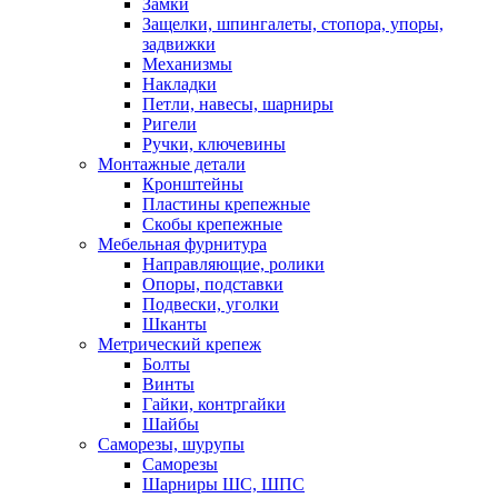
Замки
Защелки, шпингалеты, стопора, упоры,
задвижки
Механизмы
Накладки
Петли, навесы, шарниры
Ригели
Ручки, ключевины
Монтажные детали
Кронштейны
Пластины крепежные
Скобы крепежные
Мебельная фурнитура
Направляющие, ролики
Опоры, подставки
Подвески, уголки
Шканты
Метрический крепеж
Болты
Винты
Гайки, контргайки
Шайбы
Саморезы, шурупы
Саморезы
Шарниры ШС, ШПС