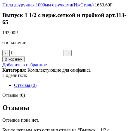
Пила двуручная 1000мм с ручками(ИжСталь)
1653,60
Р
Выпуск 1 1/2 с нерж.сеткой и пробкой арт.113-
65
192,00
Р
6 в наличии
Количество
товара
В корзину
Выпуск
Добавить в избранное
1
Категория:
Комплектующие для санфаянса
1/2
Поделиться:
с
нерж.сеткой
Отзывы (0)
и
пробкой
Отзывы (0)
арт.113-
65
Отзывы
Отзывов пока нет.
Будьте первым, кто оставил отзыв на “Выпуск 1 1/2 с