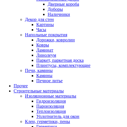
Дверные короба
Доборы
Наличники
Декор для стен
Картины
Часы
Напольные покрытия
Дорожки, ковролин
Ковры
Ламинат
Линолеум
Паркет, паркетная доска
Плинтусы, комплектующие
Печи, камины
Камины
Печное литье
Прочее
Строительные материалы
Изоляционные материалы
Гидроизоляция
Пароизоляция
Теплоизоляция
Уплотнитель для окон
Клеи, герметики, пены
Герметики