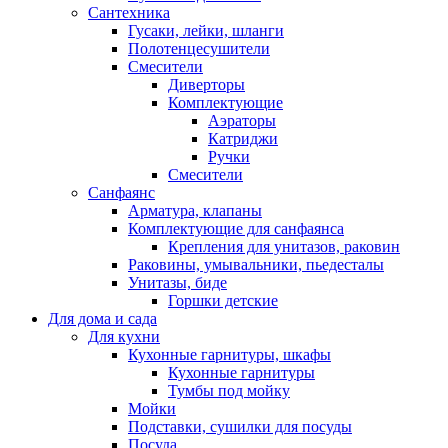
Сантехника
Гусаки, лейки, шланги
Полотенцесушители
Смесители
Диверторы
Комплектующие
Аэраторы
Катриджи
Ручки
Смесители
Санфаянс
Арматура, клапаны
Комплектующие для санфаянса
Крепления для унитазов, раковин
Раковины, умывальники, пьедесталы
Унитазы, биде
Горшки детские
Для дома и сада
Для кухни
Кухонные гарнитуры, шкафы
Кухонные гарнитуры
Тумбы под мойку
Мойки
Подставки, сушилки для посуды
Посуда