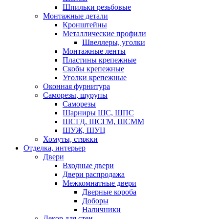
Шпильки резьбовые
Монтажные детали
Кронштейны
Металлические профили
Швеллеры, уголки
Монтажные ленты
Пластины крепежные
Скобы крепежные
Уголки крепежные
Оконная фурнитура
Саморезы, шурупы
Саморезы
Шарниры ШС, ШПС
ШСГД, ШСГМ, ШСММ
ШУЖ, ШУЦ
Хомуты, стяжки
Отделка, интерьер
Двери
Входные двери
Двери распродажа
Межкомнатные двери
Дверные короба
Доборы
Наличники
Декор для стен