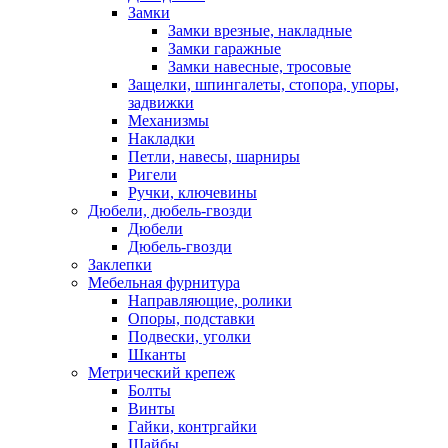
Замки
Замки врезные, накладные
Замки гаражные
Замки навесные, тросовые
Защелки, шпингалеты, стопора, упоры,
задвижки
Механизмы
Накладки
Петли, навесы, шарниры
Ригели
Ручки, ключевины
Дюбели, дюбель-гвозди
Дюбели
Дюбель-гвозди
Заклепки
Мебельная фурнитура
Направляющие, ролики
Опоры, подставки
Подвески, уголки
Шканты
Метрический крепеж
Болты
Винты
Гайки, контргайки
Шайбы