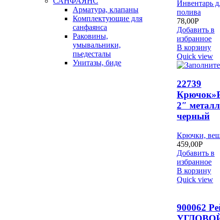
САНФАЯНС
Инвентарь д
Арматура, клапаны
полива
Комплектующие для
78,00
Р
санфаянса
Добавить в
Раковины,
избранное
умывальники,
В корзину
пьедесталы
Quick view
Унитазы, биде
22739
Крючок»
2″ металл
черный
Крючки, ве
459,00
Р
Добавить в
избранное
В корзину
Quick view
900062 Р
УГЛОВОЙ