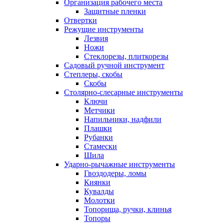
Организация рабочего места
Защитные пленки
Отвертки
Режущие инструменты
Лезвия
Ножи
Стеклорезы, плиткорезы
Садовый ручной инструмент
Степлеры, скобы
Скобы
Столярно-слесарные инструменты
Ключи
Метчики
Напильники, надфили
Плашки
Рубанки
Стамески
Шила
Ударно-рычажные инструменты
Гвоздодеры, ломы
Киянки
Кувалды
Молотки
Топорища, ручки, клинья
Топоры