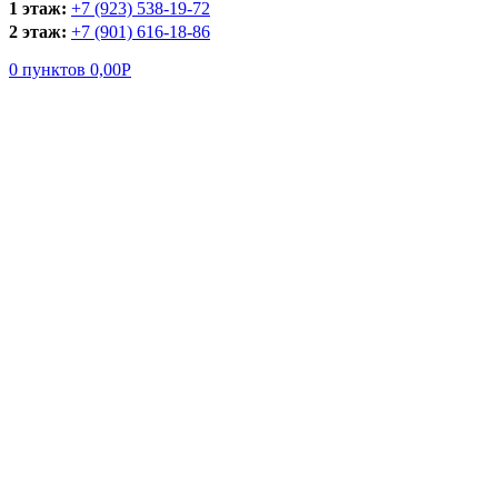
1 этаж:
+7 (923) 538-19-72
2 этаж:
+7 (901) 616-18-86
0
пунктов
0,00
Р