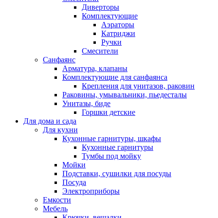
Диверторы
Комплектующие
Аэраторы
Катриджи
Ручки
Смесители
Санфаянс
Арматура, клапаны
Комплектующие для санфаянса
Крепления для унитазов, раковин
Раковины, умывальники, пьедесталы
Унитазы, биде
Горшки детские
Для дома и сада
Для кухни
Кухонные гарнитуры, шкафы
Кухонные гарнитуры
Тумбы под мойку
Мойки
Подставки, сушилки для посуды
Посуда
Электроприборы
Емкости
Мебель
Крючки, вешалки