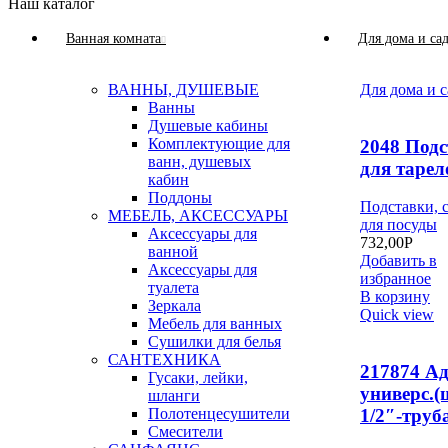
Наш каталог
Ванная комната
Для дома и са
ВАННЫ, ДУШЕВЫЕ
Для дома и с
Ванны
Душевые кабины
Комплектующие для
2048 Под
ванн, душевых
для тарел
кабин
Поддоны
Подставки, 
МЕБЕЛЬ, АКСЕССУАРЫ
для посуды
Аксессуары для
732,00
Р
ванной
Добавить в
Аксессуары для
избранное
туалета
В корзину
Зеркала
Quick view
Мебель для ванных
Сушилки для белья
САНТЕХНИКА
217874 А
Гусаки, лейки,
универс.
шланги
Полотенцесушители
1/2″-труба
Смесители