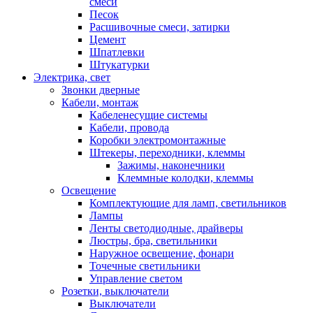
смеси
Песок
Расшивочные смеси, затирки
Цемент
Шпатлевки
Штукатурки
Электрика, свет
Звонки дверные
Кабели, монтаж
Кабеленесущие системы
Кабели, провода
Коробки электромонтажные
Штекеры, переходники, клеммы
Зажимы, наконечники
Клеммные колодки, клеммы
Освещение
Комплектующие для ламп, светильников
Лампы
Ленты светодиодные, драйверы
Люстры, бра, светильники
Наружное освещение, фонари
Точечные светильники
Управление светом
Розетки, выключатели
Выключатели