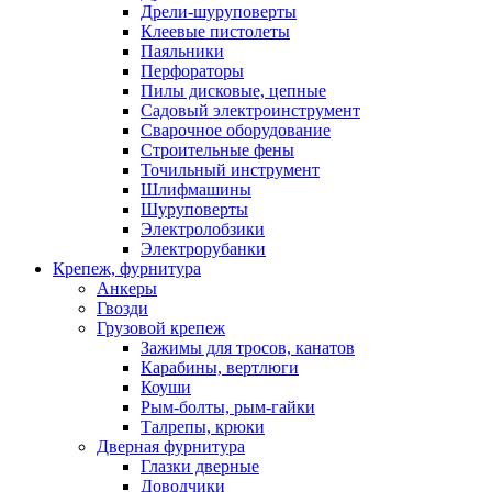
Дрели-шуруповерты
Клеевые пистолеты
Паяльники
Перфораторы
Пилы дисковые, цепные
Садовый электроинструмент
Сварочное оборудование
Строительные фены
Точильный инструмент
Шлифмашины
Шуруповерты
Электролобзики
Электрорубанки
Крепеж, фурнитура
Анкеры
Гвозди
Грузовой крепеж
Зажимы для тросов, канатов
Карабины, вертлюги
Коуши
Рым-болты, рым-гайки
Талрепы, крюки
Дверная фурнитура
Глазки дверные
Доводчики