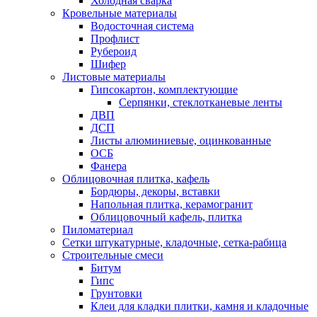
Холодная сварка
Кровельные материалы
Водосточная система
Профлист
Рубероид
Шифер
Листовые материалы
Гипсокартон, комплектующие
Серпянки, стеклотканевые ленты
ДВП
ДСП
Листы алюминиевые, оцинкованные
ОСБ
Фанера
Облицовочная плитка, кафель
Бордюры, декоры, вставки
Напольная плитка, керамогранит
Облицовочный кафель, плитка
Пиломатериал
Сетки штукатурные, кладочные, сетка-рабица
Строительные смеси
Битум
Гипс
Грунтовки
Клеи для кладки плитки, камня и кладочные