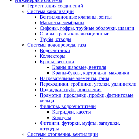
Инженерные системы
Герметизация соединений
Система канализации
Вентиляционные клапаны, зонты
Манжеты, мембраны
Сифоны, гофры, трубные оболочки, шланги
Сливы, трапы канализационные
Трубы, отводы
Системы водопровода, газа
Водосчетчики
Коллекторы
Краны, вентили
Краны шаровые, вентиля
Краны-буксы, картриджи, маховики
Нагревательные элементы, тэны
Переходники, тройники, уголки, удлинители
Подводки, трубы, крепления
Подмотки, прокладки, пробки, фитинговые
кольца
Фильтры, водоочистители
Катриджи, касеты
Корпусы
Фитинги, футорки, муфты, заглушки,
штуцеры
Системы отопления, вентиляции