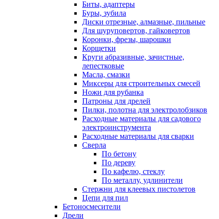
Биты, адаптеры
Буры, зубила
Диски отрезные, алмазные, пильные
Для шуруповертов, гайковертов
Коронки, фрезы, шарошки
Корщетки
Круги абразивные, зачистные,
лепестковые
Масла, смазки
Миксеры для строительных смесей
Ножи для рубанка
Патроны для дрелей
Пилки, полотна для электролобзиков
Расходные материалы для садового
электроинструмента
Расходные материалы для сварки
Сверла
По бетону
По дереву
По кафелю, стеклу
По металлу, удлинители
Стержни для клеевых пистолетов
Цепи для пил
Бетоносмесители
Дрели