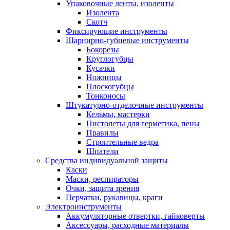
Упаковочные ленты, изоленты
Изолента
Скотч
Фиксирующие инструменты
Шарнирно-губцевые инструменты
Бокорезы
Круглогубцы
Кусачки
Ножницы
Плоскогубцы
Тонконосы
Штукатурно-отделочные инструменты
Кельмы, мастерки
Пистолеты для герметика, пены
Правилы
Строительные ведра
Шпатели
Средства индивидуальной защиты
Каски
Маски, респираторы
Очки, защита зрения
Перчатки, рукавицы, краги
Электроинструменты
Аккумуляторные отвертки, гайковерты
Аксессуары, расходные материалы