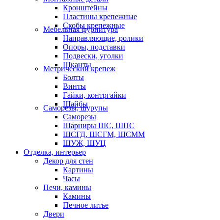
Кронштейны
Пластины крепежные
Скобы крепежные
Мебельная фурнитура
Направляющие, ролики
Опоры, подставки
Подвески, уголки
Шканты
Метрический крепеж
Болты
Винты
Гайки, контргайки
Шайбы
Саморезы, шурупы
Саморезы
Шарниры ШС, ШПС
ШСГД, ШСГМ, ШСММ
ШУЖ, ШУЦ
Отделка, интерьер
Декор для стен
Картины
Часы
Печи, камины
Камины
Печное литье
Двери