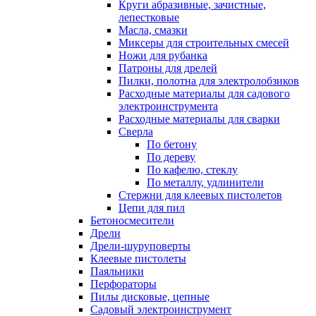
Круги абразивные, зачистные,
лепестковые
Масла, смазки
Миксеры для строительных смесей
Ножи для рубанка
Патроны для дрелей
Пилки, полотна для электролобзиков
Расходные материалы для садового
электроинструмента
Расходные материалы для сварки
Сверла
По бетону
По дереву
По кафелю, стеклу
По металлу, удлинители
Стержни для клеевых пистолетов
Цепи для пил
Бетоносмесители
Дрели
Дрели-шуруповерты
Клеевые пистолеты
Паяльники
Перфораторы
Пилы дисковые, цепные
Садовый электроинструмент