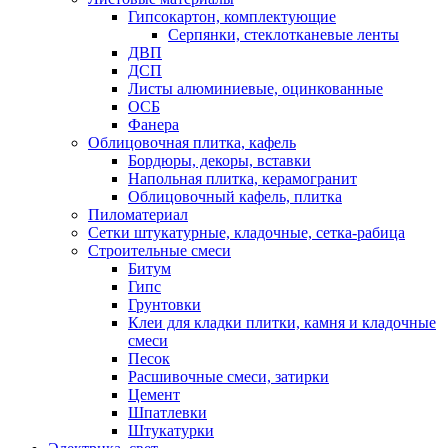
Гипсокартон, комплектующие
Серпянки, стеклотканевые ленты
ДВП
ДСП
Листы алюминиевые, оцинкованные
ОСБ
Фанера
Облицовочная плитка, кафель
Бордюры, декоры, вставки
Напольная плитка, керамогранит
Облицовочный кафель, плитка
Пиломатериал
Сетки штукатурные, кладочные, сетка-рабица
Строительные смеси
Битум
Гипс
Грунтовки
Клеи для кладки плитки, камня и кладочные
смеси
Песок
Расшивочные смеси, затирки
Цемент
Шпатлевки
Штукатурки