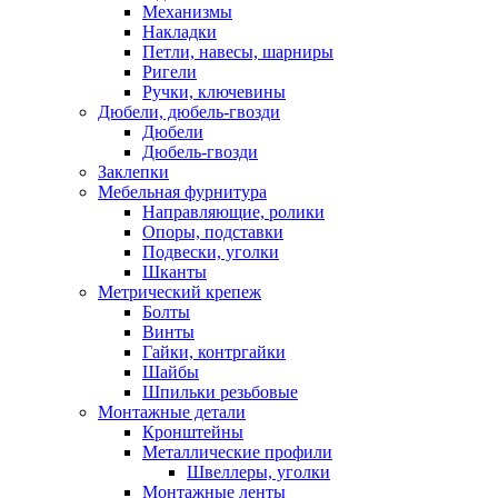
Механизмы
Накладки
Петли, навесы, шарниры
Ригели
Ручки, ключевины
Дюбели, дюбель-гвозди
Дюбели
Дюбель-гвозди
Заклепки
Мебельная фурнитура
Направляющие, ролики
Опоры, подставки
Подвески, уголки
Шканты
Метрический крепеж
Болты
Винты
Гайки, контргайки
Шайбы
Шпильки резьбовые
Монтажные детали
Кронштейны
Металлические профили
Швеллеры, уголки
Монтажные ленты