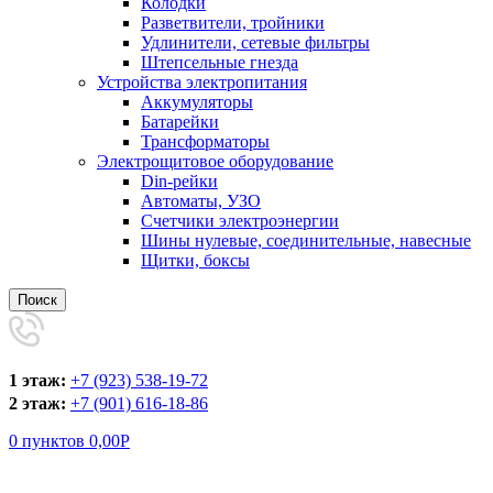
Колодки
Разветвители, тройники
Удлинители, сетевые фильтры
Штепсельные гнезда
Устройства электропитания
Аккумуляторы
Батарейки
Трансформаторы
Электрощитовое оборудование
Din-рейки
Автоматы, УЗО
Счетчики электроэнергии
Шины нулевые, соединительные, навесные
Щитки, боксы
Поиск
1 этаж:
+7 (923) 538-19-72
2 этаж:
+7 (901) 616-18-86
0
пунктов
0,00
Р