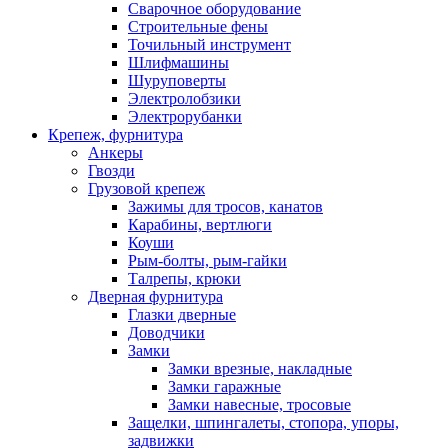
Сварочное оборудование
Строительные фены
Точильный инструмент
Шлифмашины
Шуруповерты
Электролобзики
Электрорубанки
Крепеж, фурнитура
Анкеры
Гвозди
Грузовой крепеж
Зажимы для тросов, канатов
Карабины, вертлюги
Коуши
Рым-болты, рым-гайки
Талрепы, крюки
Дверная фурнитура
Глазки дверные
Доводчики
Замки
Замки врезные, накладные
Замки гаражные
Замки навесные, тросовые
Защелки, шпингалеты, стопора, упоры,
задвижки