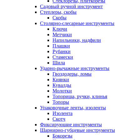
Стеклорезы, плиткорезы
Садовый ручной инструмент
Степлеры, скобы
Скобы
Столярно-слесарные инструменты
Ключи
Метчики
Напильники, надфили
Плашки
Рубанки
Стамески
Шила
Ударно-рычажные инструменты
Гвоздодеры, ломы
Киянки
Кувалды
Молотки
Топорища, ручки, клинья
Топоры
Упаковочные ленты, изоленты
Изолента
Скотч
Фиксирующие инструменты
Шарнирно-губцевые инструменты
Бокорезы