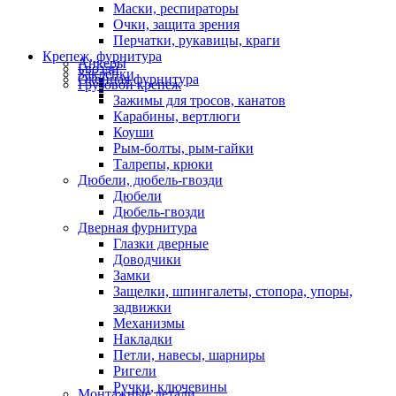
Маски, респираторы
Очки, защита зрения
Перчатки, рукавицы, краги
Крепеж, фурнитура
Анкеры
Гвозди
Заклепки
Оконная фурнитура
Грузовой крепеж
Зажимы для тросов, канатов
Карабины, вертлюги
Коуши
Рым-болты, рым-гайки
Талрепы, крюки
Дюбели, дюбель-гвозди
Дюбели
Дюбель-гвозди
Дверная фурнитура
Глазки дверные
Доводчики
Замки
Защелки, шпингалеты, стопора, упоры,
задвижки
Механизмы
Накладки
Петли, навесы, шарниры
Ригели
Ручки, ключевины
Монтажные детали