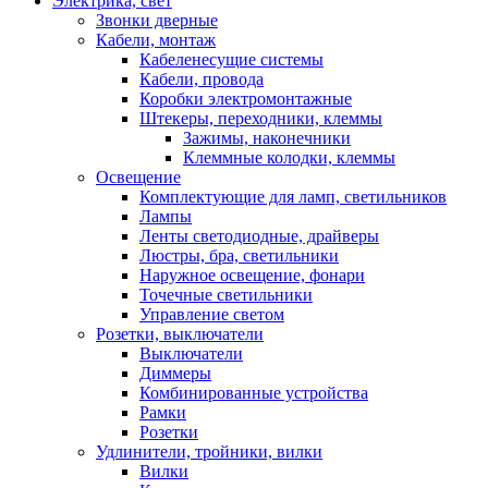
Электрика, свет
Звонки дверные
Кабели, монтаж
Кабеленесущие системы
Кабели, провода
Коробки электромонтажные
Штекеры, переходники, клеммы
Зажимы, наконечники
Клеммные колодки, клеммы
Освещение
Комплектующие для ламп, светильников
Лампы
Ленты светодиодные, драйверы
Люстры, бра, светильники
Наружное освещение, фонари
Точечные светильники
Управление светом
Розетки, выключатели
Выключатели
Диммеры
Комбинированные устройства
Рамки
Розетки
Удлинители, тройники, вилки
Вилки