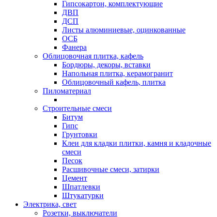
Гипсокартон, комплектующие
ДВП
ДСП
Листы алюминиевые, оцинкованные
ОСБ
Фанера
Облицовочная плитка, кафель
Бордюры, декоры, вставки
Напольная плитка, керамогранит
Облицовочный кафель, плитка
Пиломатериал
Строительные смеси
Битум
Гипс
Грунтовки
Клеи для кладки плитки, камня и кладочные
смеси
Песок
Расшивочные смеси, затирки
Цемент
Шпатлевки
Штукатурки
Электрика, свет
Розетки, выключатели