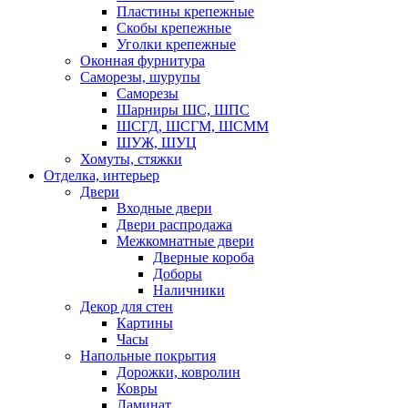
Пластины крепежные
Скобы крепежные
Уголки крепежные
Оконная фурнитура
Саморезы, шурупы
Саморезы
Шарниры ШС, ШПС
ШСГД, ШСГМ, ШСММ
ШУЖ, ШУЦ
Хомуты, стяжки
Отделка, интерьер
Двери
Входные двери
Двери распродажа
Межкомнатные двери
Дверные короба
Доборы
Наличники
Декор для стен
Картины
Часы
Напольные покрытия
Дорожки, ковролин
Ковры
Ламинат