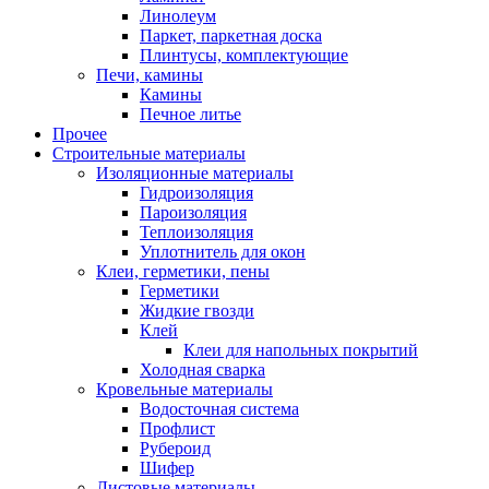
Линолеум
Паркет, паркетная доска
Плинтусы, комплектующие
Печи, камины
Камины
Печное литье
Прочее
Строительные материалы
Изоляционные материалы
Гидроизоляция
Пароизоляция
Теплоизоляция
Уплотнитель для окон
Клеи, герметики, пены
Герметики
Жидкие гвозди
Клей
Клеи для напольных покрытий
Холодная сварка
Кровельные материалы
Водосточная система
Профлист
Рубероид
Шифер
Листовые материалы