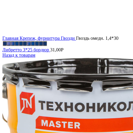
Увеличить
Главная
Крепеж, фурнитура
Гвозди
Гвоздь омедн. 1,4*30
Либретто 3*25 бордюр
31,00
Р
Назад к товарам