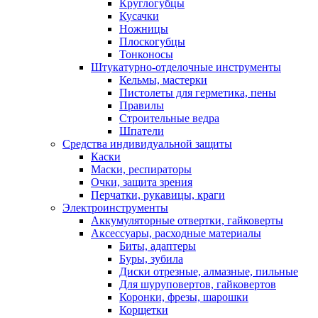
Круглогубцы
Кусачки
Ножницы
Плоскогубцы
Тонконосы
Штукатурно-отделочные инструменты
Кельмы, мастерки
Пистолеты для герметика, пены
Правилы
Строительные ведра
Шпатели
Средства индивидуальной защиты
Каски
Маски, респираторы
Очки, защита зрения
Перчатки, рукавицы, краги
Электроинструменты
Аккумуляторные отвертки, гайковерты
Аксессуары, расходные материалы
Биты, адаптеры
Буры, зубила
Диски отрезные, алмазные, пильные
Для шуруповертов, гайковертов
Коронки, фрезы, шарошки
Корщетки