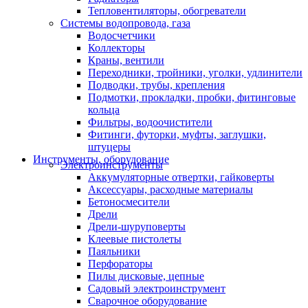
Тепловентиляторы, обогреватели
Системы водопровода, газа
Водосчетчики
Коллекторы
Краны, вентили
Переходники, тройники, уголки, удлинители
Подводки, трубы, крепления
Подмотки, прокладки, пробки, фитинговые
кольца
Фильтры, водоочистители
Фитинги, футорки, муфты, заглушки,
штуцеры
Инструменты, оборудование
Электроинструменты
Аккумуляторные отвертки, гайковерты
Аксессуары, расходные материалы
Бетоносмесители
Дрели
Дрели-шуруповерты
Клеевые пистолеты
Паяльники
Перфораторы
Пилы дисковые, цепные
Садовый электроинструмент
Сварочное оборудование