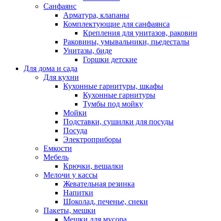
Санфаянс
Арматура, клапаны
Комплектующие для санфаянса
Крепления для унитазов, раковин
Раковины, умывальники, пьедесталы
Унитазы, биде
Горшки детские
Для дома и сада
Для кухни
Кухонные гарнитуры, шкафы
Кухонные гарнитуры
Тумбы под мойку
Мойки
Подставки, сушилки для посуды
Посуда
Электроприборы
Емкости
Мебель
Крючки, вешалки
Мелочи у кассы
Жевательная резинка
Напитки
Шоколад, печенье, снеки
Пакеты, мешки
Мешки для мусора