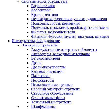
Системы водопровода, газа
Водосчетчики
Коллекторы
Краны, вентили
Переходники, тройники, уголки, удлинители
Подводки, трубы, крепления
Подмотки, прокладки, пробки, фитинговые к
Фильтры, водоочистители
Фитинги, футорки, муфты, заглушки, штуцер
Инструменты, оборудование
Электроинструменты
Аккумуляторные отвертки, гайковерты
Аксессуары, расходные материалы
Бетоносмесители
Дрели
Дрели-шуруповерты
Клеевые пистолеты
Паяльники
Перфораторы
Пилы дисковые, цепные
Садовый электроинструмент
Сварочное оборудование
Строительные фены
Точильный инструмент
Шлифмашины