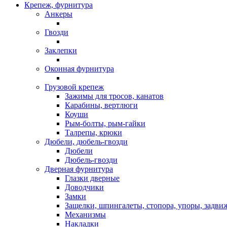
Крепеж, фурнитура
Анкеры
Гвозди
Заклепки
Оконная фурнитура
Грузовой крепеж
Зажимы для тросов, канатов
Карабины, вертлюги
Коуши
Рым-болты, рым-гайки
Талрепы, крюки
Дюбели, дюбель-гвозди
Дюбели
Дюбель-гвозди
Дверная фурнитура
Глазки дверные
Доводчики
Замки
Защелки, шпингалеты, стопора, упоры, задви
Механизмы
Накладки