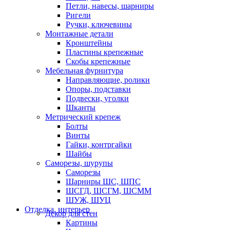
Петли, навесы, шарниры
Ригели
Ручки, ключевины
Монтажные детали
Кронштейны
Пластины крепежные
Скобы крепежные
Мебельная фурнитура
Направляющие, ролики
Опоры, подставки
Подвески, уголки
Шканты
Метрический крепеж
Болты
Винты
Гайки, контргайки
Шайбы
Саморезы, шурупы
Саморезы
Шарниры ШС, ШПС
ШСГД, ШСГМ, ШСММ
ШУЖ, ШУЦ
Отделка, интерьер
Декор для стен
Картины