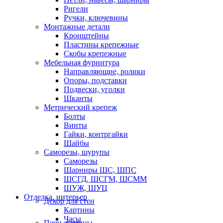
Ригели
Ручки, ключевины
Монтажные детали
Кронштейны
Пластины крепежные
Скобы крепежные
Мебельная фурнитура
Направляющие, ролики
Опоры, подставки
Подвески, уголки
Шканты
Метрический крепеж
Болты
Винты
Гайки, контргайки
Шайбы
Саморезы, шурупы
Саморезы
Шарниры ШС, ШПС
ШСГД, ШСГМ, ШСММ
ШУЖ, ШУЦ
Отделка, интерьер
Декор для стен
Картины
Часы
Печи, камины