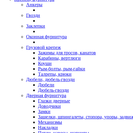
Анкеры
Гвозди
Заклепки
Оконная фурнитура
Грузовой крепеж
Зажимы для тросов, канатов
Карабины, вертлюги
Коуши
Рым-болты, рым-гайки
Талрепы, крюки
Дюбели, дюбель-гвозди
Дюбели
Дюбель-гвозди
Дверная фурнитура
Глазки дверные
Доводчики
Замки
Защелки, шпингалеты, стопора, упоры, задви
Механизмы
Накладки
Петли, навесы, шарниры