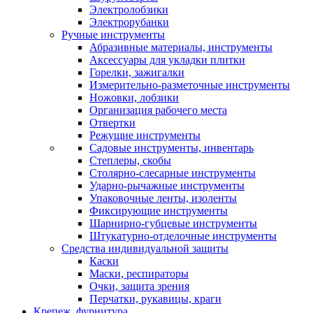
Электролобзики
Электрорубанки
Ручные инструменты
Абразивные материалы, инструменты
Аксессуары для укладки плитки
Горелки, зажигалки
Измерительно-разметочные инструменты
Ножовки, лобзики
Организация рабочего места
Отвертки
Режущие инструменты
Садовые инструменты, инвентарь
Степлеры, скобы
Столярно-слесарные инструменты
Ударно-рычажные инструменты
Упаковочные ленты, изоленты
Фиксирующие инструменты
Шарнирно-губцевые инструменты
Штукатурно-отделочные инструменты
Средства индивидуальной защиты
Каски
Маски, респираторы
Очки, защита зрения
Перчатки, рукавицы, краги
Крепеж, фурнитура