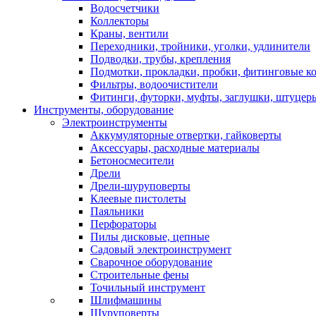
Водосчетчики
Коллекторы
Краны, вентили
Переходники, тройники, уголки, удлинители
Подводки, трубы, крепления
Подмотки, прокладки, пробки, фитинговые к
Фильтры, водоочистители
Фитинги, футорки, муфты, заглушки, штуцер
Инструменты, оборудование
Электроинструменты
Аккумуляторные отвертки, гайковерты
Аксессуары, расходные материалы
Бетоносмесители
Дрели
Дрели-шуруповерты
Клеевые пистолеты
Паяльники
Перфораторы
Пилы дисковые, цепные
Садовый электроинструмент
Сварочное оборудование
Строительные фены
Точильный инструмент
Шлифмашины
Шуруповерты