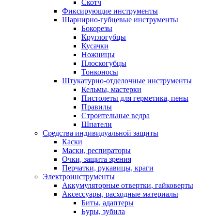
Скотч
Фиксирующие инструменты
Шарнирно-губцевые инструменты
Бокорезы
Круглогубцы
Кусачки
Ножницы
Плоскогубцы
Тонконосы
Штукатурно-отделочные инструменты
Кельмы, мастерки
Пистолеты для герметика, пены
Правилы
Строительные ведра
Шпатели
Средства индивидуальной защиты
Каски
Маски, респираторы
Очки, защита зрения
Перчатки, рукавицы, краги
Электроинструменты
Аккумуляторные отвертки, гайковерты
Аксессуары, расходные материалы
Биты, адаптеры
Буры, зубила