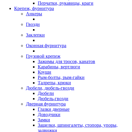
Перчатки, рукавицы, краги
Крепеж, фурнитура
Анкеры
Гвозди
Заклепки
Оконная фурнитура
Грузовой крепеж
Зажимы для тросов, канатов
Карабины, вертлюги
Коуши
Рым-болты, рым-гайки
Талрепы, крюки
Дюбели, дюбель-гвозди
Дюбели
Дюбель-гвозди
Дверная фурнитура
Глазки дверные
Доводчики
Замки
Защелки, шпингалеты, стопора, упоры,
задвижки