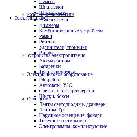
Цемент
Шпатлевки
Штукатурки
Розетки, выключатели
Электрика, свет
Выключатели
Диммеры
Комбинированные устройства
Рамки
Розетки
Удлинители, тройники
Вилки
Устройства электропитания
Аккумуляторы
Батарейки
Трансформаторы
Электрощитовое оборудование
Din-рейки
Автоматы, УЗО
Счетчики электроэнергии
Щитки, боксы
Освещение
Ленты светодиодные, драйверы
Люстры, бра
Наружное освещение, фонари
Точечные светильники
Электролампы, комплектующие