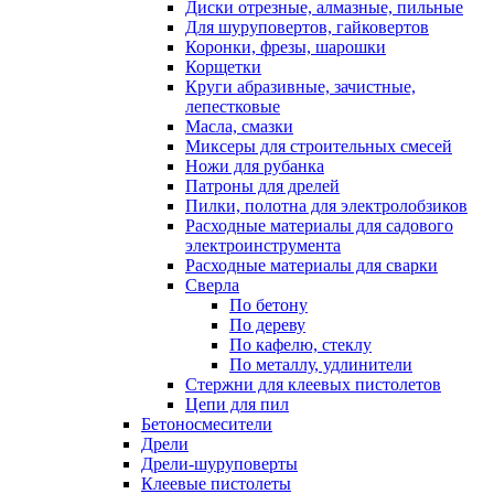
Диски отрезные, алмазные, пильные
Для шуруповертов, гайковертов
Коронки, фрезы, шарошки
Корщетки
Круги абразивные, зачистные,
лепестковые
Масла, смазки
Миксеры для строительных смесей
Ножи для рубанка
Патроны для дрелей
Пилки, полотна для электролобзиков
Расходные материалы для садового
электроинструмента
Расходные материалы для сварки
Сверла
По бетону
По дереву
По кафелю, стеклу
По металлу, удлинители
Стержни для клеевых пистолетов
Цепи для пил
Бетоносмесители
Дрели
Дрели-шуруповерты
Клеевые пистолеты