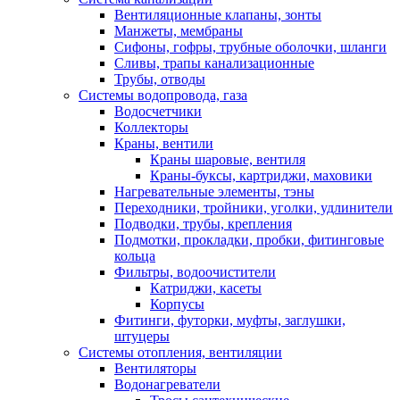
Вентиляционные клапаны, зонты
Манжеты, мембраны
Сифоны, гофры, трубные оболочки, шланги
Сливы, трапы канализационные
Трубы, отводы
Системы водопровода, газа
Водосчетчики
Коллекторы
Краны, вентили
Краны шаровые, вентиля
Краны-буксы, картриджи, маховики
Нагревательные элементы, тэны
Переходники, тройники, уголки, удлинители
Подводки, трубы, крепления
Подмотки, прокладки, пробки, фитинговые
кольца
Фильтры, водоочистители
Катриджи, касеты
Корпусы
Фитинги, футорки, муфты, заглушки,
штуцеры
Системы отопления, вентиляции
Вентиляторы
Водонагреватели