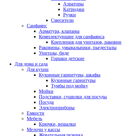
Аэраторы
Катриджи
Ручки
Смесители
Санфаянс
Арматура, клапаны
Комплектующие для санфаянса
Крепления для унитазов, раковин
Раковины, умывальники, пьедесталы
Унитазы, биде
Горшки детские
Для дома и сада
Для кухни
Кухонные гарнитуры, шкафы
Кухонные гарнитуры
Тумбы под мойку
Мойки
Подставки, сушилки для посуды
Посуда
Электроприборы
Емкости
Мебель
Крючки, вешалки
Мелочи у кассы
Жевательная резинка