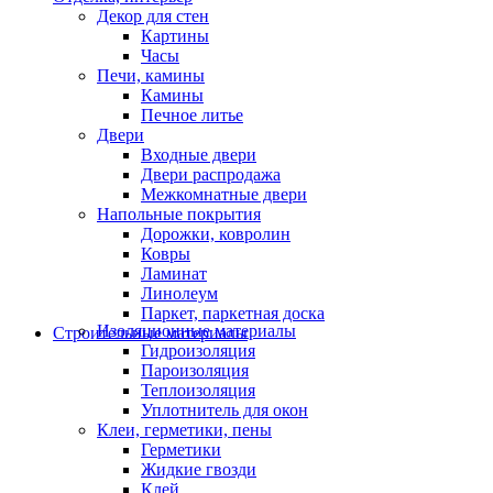
Декор для стен
Картины
Часы
Печи, камины
Камины
Печное литье
Двери
Входные двери
Двери распродажа
Межкомнатные двери
Напольные покрытия
Дорожки, ковролин
Ковры
Ламинат
Линолеум
Паркет, паркетная доска
Изоляционные материалы
Строительные материалы
Гидроизоляция
Пароизоляция
Теплоизоляция
Уплотнитель для окон
Клеи, герметики, пены
Герметики
Жидкие гвозди
Клей