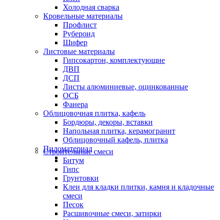
Холодная сварка
Кровельные материалы
Профлист
Рубероид
Шифер
Листовые материалы
Гипсокартон, комплектующие
ДВП
ДСП
Листы алюминиевые, оцинкованные
ОСБ
Фанера
Облицовочная плитка, кафель
Бордюры, декоры, вставки
Напольная плитка, керамогранит
Облицовочный кафель, плитка
Пиломатериал
Строительные смеси
Битум
Гипс
Грунтовки
Клеи для кладки плитки, камня и кладочные
смеси
Песок
Расшивочные смеси, затирки