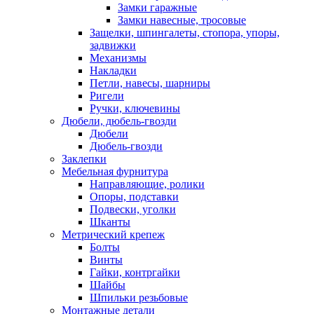
Замки гаражные
Замки навесные, тросовые
Защелки, шпингалеты, стопора, упоры,
задвижки
Механизмы
Накладки
Петли, навесы, шарниры
Ригели
Ручки, ключевины
Дюбели, дюбель-гвозди
Дюбели
Дюбель-гвозди
Заклепки
Мебельная фурнитура
Направляющие, ролики
Опоры, подставки
Подвески, уголки
Шканты
Метрический крепеж
Болты
Винты
Гайки, контргайки
Шайбы
Шпильки резьбовые
Монтажные детали