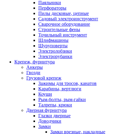
Паяльники
Перфораторы
Пилы дисковые, цепные
Садовый электроинструмент
Сварочное оборудование
Строительные фены
Точильный инструмент
Шлифмашины
Шуруповерты
Электролобзики
Электрорубанки
Крепеж, фурнитура
Анкеры
Гвозди
Грузовой крепеж
Зажимы для тросов, канатов
Карабины, вертлюги
Коуши
Рым-болты, рым-гайки
Талрепы, крюки
Дверная фурнитура
Глазки дверные
Доводчики
Замки
Замки врезные, накладные