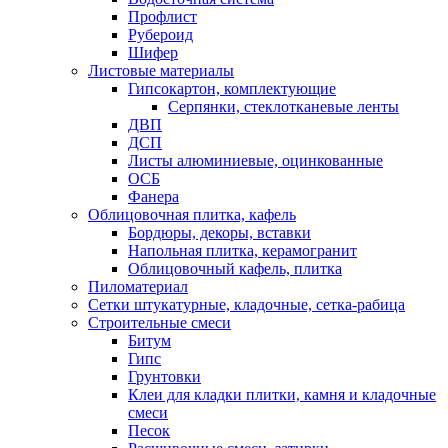
Профлист
Рубероид
Шифер
Листовые материалы
Гипсокартон, комплектующие
Серпянки, стеклотканевые ленты
ДВП
ДСП
Листы алюминиевые, оцинкованные
ОСБ
Фанера
Облицовочная плитка, кафель
Бордюры, декоры, вставки
Напольная плитка, керамогранит
Облицовочный кафель, плитка
Пиломатериал
Сетки штукатурные, кладочные, сетка-рабица
Строительные смеси
Битум
Гипс
Грунтовки
Клеи для кладки плитки, камня и кладочные
смеси
Песок