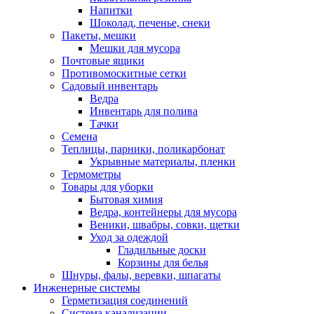
Напитки
Шоколад, печенье, снеки
Пакеты, мешки
Мешки для мусора
Почтовые ящики
Противомоскитные сетки
Садовый инвентарь
Ведра
Инвентарь для полива
Тачки
Семена
Теплицы, парники, поликарбонат
Укрывные материалы, пленки
Термометры
Товары для уборки
Бытовая химия
Ведра, контейнеры для мусора
Веники, швабры, совки, щетки
Уход за одеждой
Гладильные доски
Корзины для белья
Шнуры, фалы, веревки, шпагаты
Инженерные системы
Герметизация соединений
Система канализации