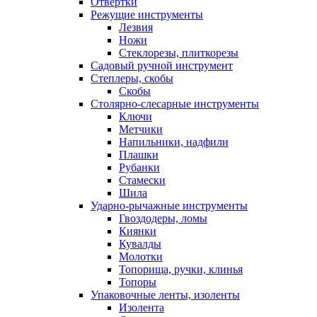
Отвертки
Режущие инструменты
Лезвия
Ножи
Стеклорезы, плиткорезы
Садовый ручной инструмент
Степлеры, скобы
Скобы
Столярно-слесарные инструменты
Ключи
Метчики
Напильники, надфили
Плашки
Рубанки
Стамески
Шила
Ударно-рычажные инструменты
Гвоздодеры, ломы
Киянки
Кувалды
Молотки
Топорища, ручки, клинья
Топоры
Упаковочные ленты, изоленты
Изолента