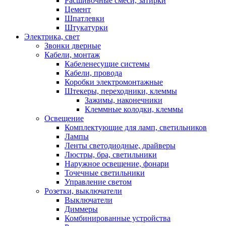
Расшивочные смеси, затирки
Цемент
Шпатлевки
Штукатурки
Электрика, свет
Звонки дверные
Кабели, монтаж
Кабеленесущие системы
Кабели, провода
Коробки электромонтажные
Штекеры, переходники, клеммы
Зажимы, наконечники
Клеммные колодки, клеммы
Освещение
Комплектующие для ламп, светильников
Лампы
Ленты светодиодные, драйверы
Люстры, бра, светильники
Наружное освещение, фонари
Точечные светильники
Управление светом
Розетки, выключатели
Выключатели
Диммеры
Комбинированные устройства