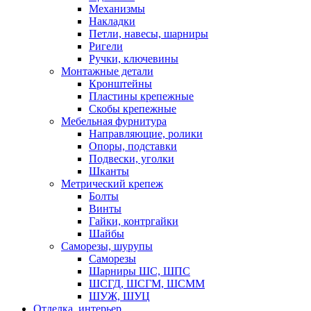
Механизмы
Накладки
Петли, навесы, шарниры
Ригели
Ручки, ключевины
Монтажные детали
Кронштейны
Пластины крепежные
Скобы крепежные
Мебельная фурнитура
Направляющие, ролики
Опоры, подставки
Подвески, уголки
Шканты
Метрический крепеж
Болты
Винты
Гайки, контргайки
Шайбы
Саморезы, шурупы
Саморезы
Шарниры ШС, ШПС
ШСГД, ШСГМ, ШСММ
ШУЖ, ШУЦ
Отделка, интерьер