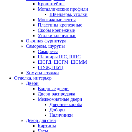
Кронштейны
Металлические профили
Швеллеры, уголки
Монтажные ленты
Пластины крепежные
Скобы крепежные
Уголки крепежные
Оконная фурнитура
Саморезы, шурупы
Саморезы
Шарниры ШС, ШПС
ШСГД, ШСГМ, ШСММ
ШУЖ, ШУЦ
Хомуты, стяжки
Отделка, интерьер
Двери
Входные двери
Двери распродажа
Межкомнатные двери
Дверные короба
Доборы
Наличники
Декор для стен
Картины
Часы