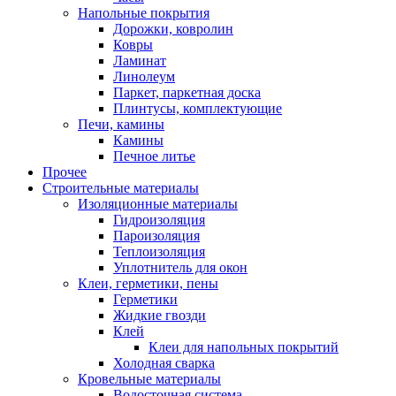
Напольные покрытия
Дорожки, ковролин
Ковры
Ламинат
Линолеум
Паркет, паркетная доска
Плинтусы, комплектующие
Печи, камины
Камины
Печное литье
Прочее
Строительные материалы
Изоляционные материалы
Гидроизоляция
Пароизоляция
Теплоизоляция
Уплотнитель для окон
Клеи, герметики, пены
Герметики
Жидкие гвозди
Клей
Клеи для напольных покрытий
Холодная сварка
Кровельные материалы
Водосточная система