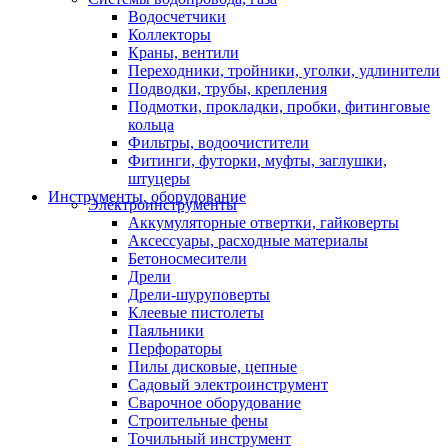
Водосчетчики
Коллекторы
Краны, вентили
Переходники, тройники, уголки, удлинители
Подводки, трубы, крепления
Подмотки, прокладки, пробки, фитинговые
кольца
Фильтры, водоочистители
Фитинги, футорки, муфты, заглушки,
штуцеры
Инструменты, оборудование
Электроинструменты
Аккумуляторные отвертки, гайковерты
Аксессуары, расходные материалы
Бетоносмесители
Дрели
Дрели-шуруповерты
Клеевые пистолеты
Паяльники
Перфораторы
Пилы дисковые, цепные
Садовый электроинструмент
Сварочное оборудование
Строительные фены
Точильный инструмент