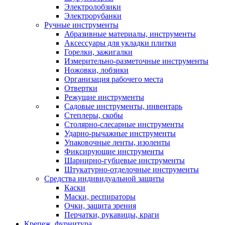
Электролобзики
Электрорубанки
Ручные инструменты
Абразивные материалы, инструменты
Аксессуары для укладки плитки
Горелки, зажигалки
Измерительно-разметочные инструменты
Ножовки, лобзики
Организация рабочего места
Отвертки
Режущие инструменты
Садовые инструменты, инвентарь
Степлеры, скобы
Столярно-слесарные инструменты
Ударно-рычажные инструменты
Упаковочные ленты, изоленты
Фиксирующие инструменты
Шарнирно-губцевые инструменты
Штукатурно-отделочные инструменты
Средства индивидуальной защиты
Каски
Маски, респираторы
Очки, защита зрения
Перчатки, рукавицы, краги
Крепеж, фурнитура