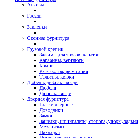
Анкеры
Гвозди
Заклепки
Оконная фурнитура
Грузовой крепеж
Зажимы для тросов, канатов
Карабины, вертлюги
Коуши
Рым-болты, рым-гайки
Талрепы, крюки
Дюбели, дюбель-гвозди
Дюбели
Дюбель-гвозди
Дверная фурнитура
Глазки дверные
Доводчики
Замки
Защелки, шпингалеты, стопора, упоры, задви
Механизмы
Накладки
Петли, навесы, шарниры