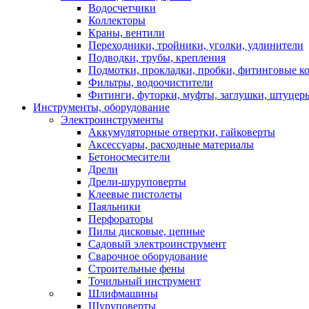
Водосчетчики
Коллекторы
Краны, вентили
Переходники, тройники, уголки, удлинители
Подводки, трубы, крепления
Подмотки, прокладки, пробки, фитинговые к
Фильтры, водоочистители
Фитинги, футорки, муфты, заглушки, штуцер
Инструменты, оборудование
Электроинструменты
Аккумуляторные отвертки, гайковерты
Аксессуары, расходные материалы
Бетоносмесители
Дрели
Дрели-шуруповерты
Клеевые пистолеты
Паяльники
Перфораторы
Пилы дисковые, цепные
Садовый электроинструмент
Сварочное оборудование
Строительные фены
Точильный инструмент
Шлифмашины
Шуруповерты