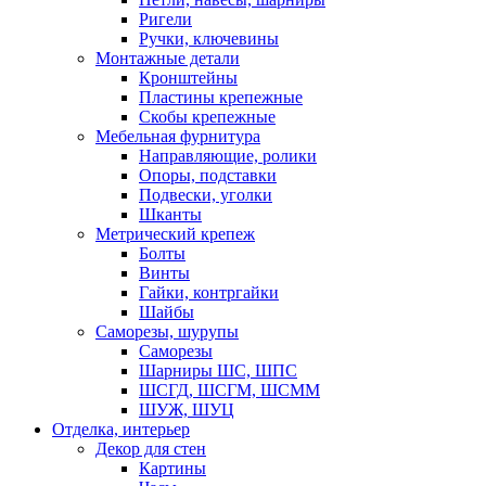
Ригели
Ручки, ключевины
Монтажные детали
Кронштейны
Пластины крепежные
Скобы крепежные
Мебельная фурнитура
Направляющие, ролики
Опоры, подставки
Подвески, уголки
Шканты
Метрический крепеж
Болты
Винты
Гайки, контргайки
Шайбы
Саморезы, шурупы
Саморезы
Шарниры ШС, ШПС
ШСГД, ШСГМ, ШСММ
ШУЖ, ШУЦ
Отделка, интерьер
Декор для стен
Картины