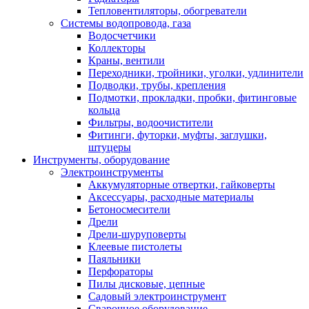
Тепловентиляторы, обогреватели
Системы водопровода, газа
Водосчетчики
Коллекторы
Краны, вентили
Переходники, тройники, уголки, удлинители
Подводки, трубы, крепления
Подмотки, прокладки, пробки, фитинговые
кольца
Фильтры, водоочистители
Фитинги, футорки, муфты, заглушки,
штуцеры
Инструменты, оборудование
Электроинструменты
Аккумуляторные отвертки, гайковерты
Аксессуары, расходные материалы
Бетоносмесители
Дрели
Дрели-шуруповерты
Клеевые пистолеты
Паяльники
Перфораторы
Пилы дисковые, цепные
Садовый электроинструмент
Сварочное оборудование