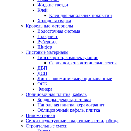
Жидкие гвозди
Клей
Клеи для напольных покрытий
Холодная сварка
Кровельные материалы
Водосточная система
Профлист
Рубероид
Шифер
Листовые материалы
Гипсокартон, комплектующие
Серпянки, стеклотканевые ленты
ДВП
ДСП
Листы алюминиевые, оцинкованные
ОСБ
Фанера
Облицовочная плитка, кафель
Бордюры, декоры, вставки
Напольная плитка, керамогранит
Облицовочный кафель, плитка
Пиломатериал
Сетки штукатурные, кладочные, сетка-рабица
Строительные смеси