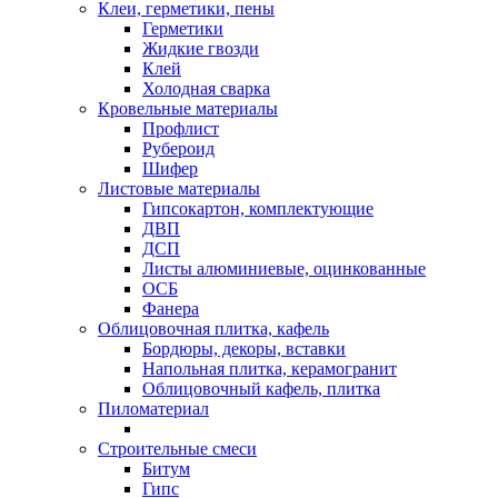
Клеи, герметики, пены
Герметики
Жидкие гвозди
Клей
Холодная сварка
Кровельные материалы
Профлист
Рубероид
Шифер
Листовые материалы
Гипсокартон, комплектующие
ДВП
ДСП
Листы алюминиевые, оцинкованные
ОСБ
Фанера
Облицовочная плитка, кафель
Бордюры, декоры, вставки
Напольная плитка, керамогранит
Облицовочный кафель, плитка
Пиломатериал
Строительные смеси
Битум
Гипс