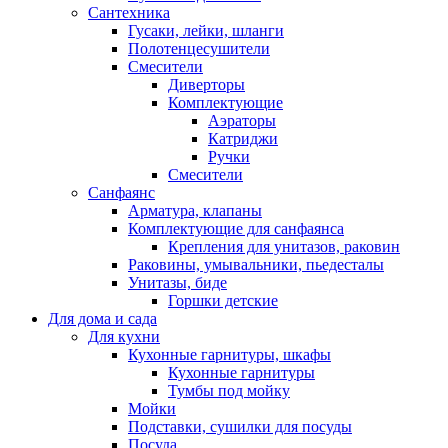
Сантехника
Гусаки, лейки, шланги
Полотенцесушители
Смесители
Диверторы
Комплектующие
Аэраторы
Катриджи
Ручки
Смесители
Санфаянс
Арматура, клапаны
Комплектующие для санфаянса
Крепления для унитазов, раковин
Раковины, умывальники, пьедесталы
Унитазы, биде
Горшки детские
Для дома и сада
Для кухни
Кухонные гарнитуры, шкафы
Кухонные гарнитуры
Тумбы под мойку
Мойки
Подставки, сушилки для посуды
Посуда