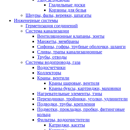
Гладильные доски
Корзины для белья
Шнуры, фалы, веревки, шпагаты
Инженерные системы
Герметизация соединений
Система канализации
Вентиляционные клапаны, зонты
Манжеты, мембраны
Сифоны, гофры, трубные оболочки, шланги
Сливы, трапы канализационные
Трубы, отводы
Системы водопровода, газа
Водосчетчики
Коллекторы
Краны, вентили
Краны шаровые, вентиля
Краны-буксы, картриджи, маховики
Нагревательные элементы, тэны
Переходники, тройники, уголки, удлинители
Подводки, трубы, крепления
Подмотки, прокладки, пробки, фитинговые
кольца
Фильтры, водоочистители
Катриджи, касеты