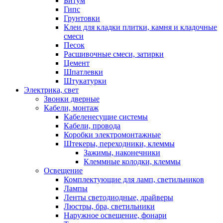
Битум
Гипс
Грунтовки
Клеи для кладки плитки, камня и кладочные
смеси
Песок
Расшивочные смеси, затирки
Цемент
Шпатлевки
Штукатурки
Электрика, свет
Звонки дверные
Кабели, монтаж
Кабеленесущие системы
Кабели, провода
Коробки электромонтажные
Штекеры, переходники, клеммы
Зажимы, наконечники
Клеммные колодки, клеммы
Освещение
Комплектующие для ламп, светильников
Лампы
Ленты светодиодные, драйверы
Люстры, бра, светильники
Наружное освещение, фонари