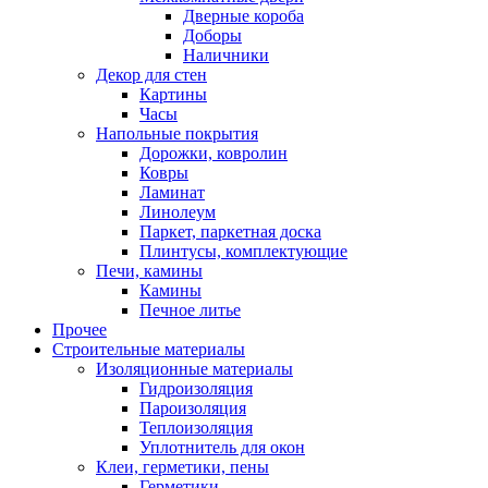
Дверные короба
Доборы
Наличники
Декор для стен
Картины
Часы
Напольные покрытия
Дорожки, ковролин
Ковры
Ламинат
Линолеум
Паркет, паркетная доска
Плинтусы, комплектующие
Печи, камины
Камины
Печное литье
Прочее
Строительные материалы
Изоляционные материалы
Гидроизоляция
Пароизоляция
Теплоизоляция
Уплотнитель для окон
Клеи, герметики, пены
Герметики