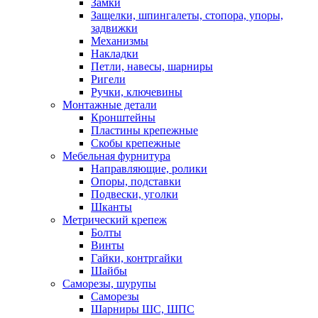
Замки
Защелки, шпингалеты, стопора, упоры,
задвижки
Механизмы
Накладки
Петли, навесы, шарниры
Ригели
Ручки, ключевины
Монтажные детали
Кронштейны
Пластины крепежные
Скобы крепежные
Мебельная фурнитура
Направляющие, ролики
Опоры, подставки
Подвески, уголки
Шканты
Метрический крепеж
Болты
Винты
Гайки, контргайки
Шайбы
Саморезы, шурупы
Саморезы
Шарниры ШС, ШПС