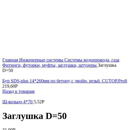
Увеличить
Главная
Инженерные системы
Системы водопровода, газа
Фитинги, футорки, муфты, заглушки, штуцеры
Заглушка
D=50
Бур SDS-plus 14*260мм по бетону с двойн. резьб. CUTOP.Profi
219,60
Р
Назад к товарам
Ш-кольцо 4*70
5,52
Р
Заглушка D=50
31,00
Р