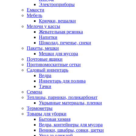
Электроприборы
Емкости
Мебель
Крючки, вешалки
Мелочи у кассы
Жевательная резинка
Напитки
Шоколад, печенье, снеки
Пакеты, мешки
Мешки для мусора
Почтовые ящики
Противомоскитные сетки
Садовый инвентарь
Ведра
Инвентарь для полива
Тачки
Семена
Теплицы, парники, поликарбонат
Укрывные материалы, пленки
Термометры
Товары для уборки
Бытовая химия
Ведра, контейнеры для мусора
Веники, швабры, совки, щетки
Уход за одеждой