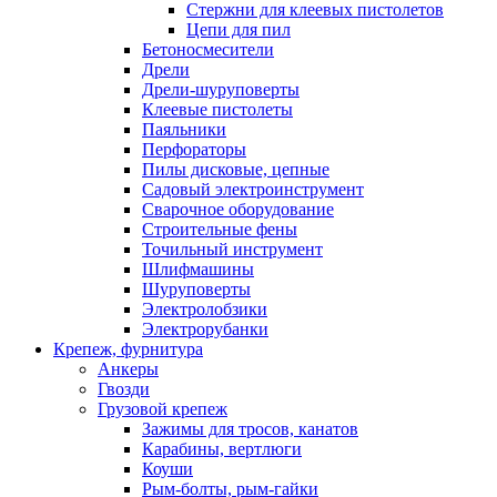
Стержни для клеевых пистолетов
Цепи для пил
Бетоносмесители
Дрели
Дрели-шуруповерты
Клеевые пистолеты
Паяльники
Перфораторы
Пилы дисковые, цепные
Садовый электроинструмент
Сварочное оборудование
Строительные фены
Точильный инструмент
Шлифмашины
Шуруповерты
Электролобзики
Электрорубанки
Крепеж, фурнитура
Анкеры
Гвозди
Грузовой крепеж
Зажимы для тросов, канатов
Карабины, вертлюги
Коуши
Рым-болты, рым-гайки