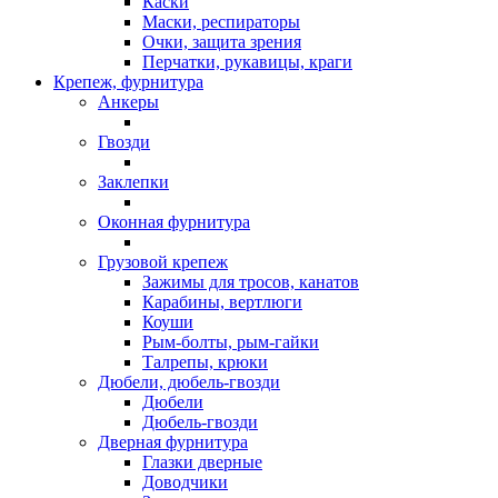
Каски
Маски, респираторы
Очки, защита зрения
Перчатки, рукавицы, краги
Крепеж, фурнитура
Анкеры
Гвозди
Заклепки
Оконная фурнитура
Грузовой крепеж
Зажимы для тросов, канатов
Карабины, вертлюги
Коуши
Рым-болты, рым-гайки
Талрепы, крюки
Дюбели, дюбель-гвозди
Дюбели
Дюбель-гвозди
Дверная фурнитура
Глазки дверные
Доводчики