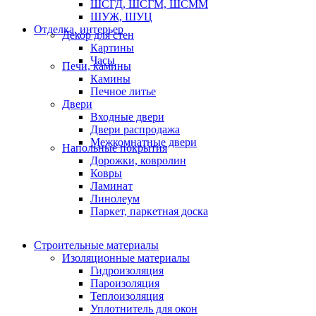
ШСГД, ШСГМ, ШСММ
ШУЖ, ШУЦ
Отделка, интерьер
Декор для стен
Картины
Часы
Печи, камины
Камины
Печное литье
Двери
Входные двери
Двери распродажа
Межкомнатные двери
Напольные покрытия
Дорожки, ковролин
Ковры
Ламинат
Линолеум
Паркет, паркетная доска
Строительные материалы
Изоляционные материалы
Гидроизоляция
Пароизоляция
Теплоизоляция
Уплотнитель для окон