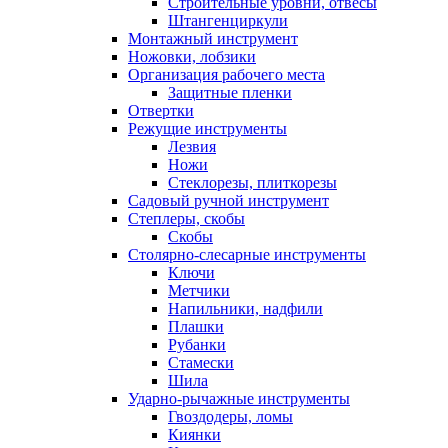
Строительные уровни, отвесы
Штангенциркули
Монтажный инструмент
Ножовки, лобзики
Организация рабочего места
Защитные пленки
Отвертки
Режущие инструменты
Лезвия
Ножи
Стеклорезы, плиткорезы
Садовый ручной инструмент
Степлеры, скобы
Скобы
Столярно-слесарные инструменты
Ключи
Метчики
Напильники, надфили
Плашки
Рубанки
Стамески
Шила
Ударно-рычажные инструменты
Гвоздодеры, ломы
Киянки