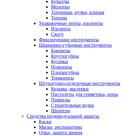
Кувалды
Молотки
Топорища, ручки, клинья
Топоры
Упаковочные ленты, изоленты
Изолента
Скотч
Фиксирующие инструменты
Шарнирно-губцевые инструменты
Бокорезы
Круглогубцы
Кусачки
Ножницы
Плоскогубцы
Тонконосы
Штукатурно-отделочные инструменты
Кельмы, мастерки
Пистолеты для герметика, пены
Правилы
Строительные ведра
Шпатели
Средства индивидуальной защиты
Каски
Маски, респираторы
Очки, защита зрения