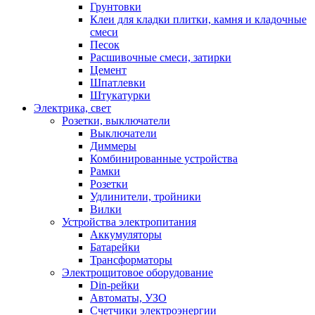
Грунтовки
Клеи для кладки плитки, камня и кладочные
смеси
Песок
Расшивочные смеси, затирки
Цемент
Шпатлевки
Штукатурки
Электрика, свет
Розетки, выключатели
Выключатели
Диммеры
Комбинированные устройства
Рамки
Розетки
Удлинители, тройники
Вилки
Устройства электропитания
Аккумуляторы
Батарейки
Трансформаторы
Электрощитовое оборудование
Din-рейки
Автоматы, УЗО
Счетчики электроэнергии