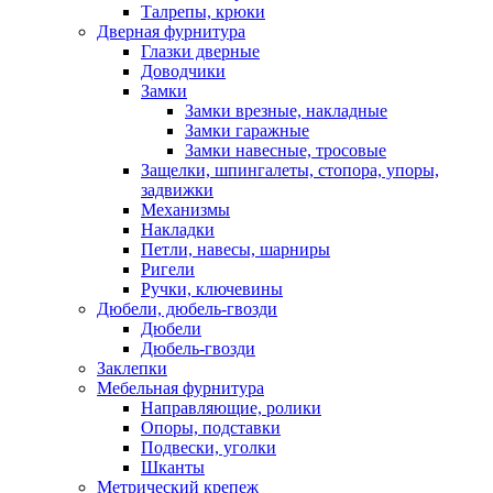
Талрепы, крюки
Дверная фурнитура
Глазки дверные
Доводчики
Замки
Замки врезные, накладные
Замки гаражные
Замки навесные, тросовые
Защелки, шпингалеты, стопора, упоры,
задвижки
Механизмы
Накладки
Петли, навесы, шарниры
Ригели
Ручки, ключевины
Дюбели, дюбель-гвозди
Дюбели
Дюбель-гвозди
Заклепки
Мебельная фурнитура
Направляющие, ролики
Опоры, подставки
Подвески, уголки
Шканты
Метрический крепеж