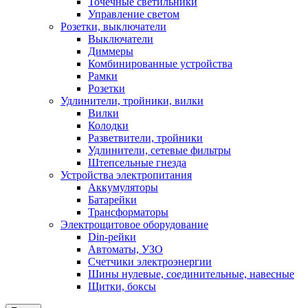
Точечные светильники
Управление светом
Розетки, выключатели
Выключатели
Диммеры
Комбинированные устройства
Рамки
Розетки
Удлинители, тройники, вилки
Вилки
Колодки
Разветвители, тройники
Удлинители, сетевые фильтры
Штепсельные гнезда
Устройства электропитания
Аккумуляторы
Батарейки
Трансформаторы
Электрощитовое оборудование
Din-рейки
Автоматы, УЗО
Счетчики электроэнергии
Шины нулевые, соединительные, навесные
Щитки, боксы