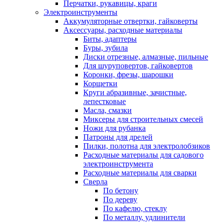
Перчатки, рукавицы, краги
Электроинструменты
Аккумуляторные отвертки, гайковерты
Аксессуары, расходные материалы
Биты, адаптеры
Буры, зубила
Диски отрезные, алмазные, пильные
Для шуруповертов, гайковертов
Коронки, фрезы, шарошки
Корщетки
Круги абразивные, зачистные,
лепестковые
Масла, смазки
Миксеры для строительных смесей
Ножи для рубанка
Патроны для дрелей
Пилки, полотна для электролобзиков
Расходные материалы для садового
электроинструмента
Расходные материалы для сварки
Сверла
По бетону
По дереву
По кафелю, стеклу
По металлу, удлинители