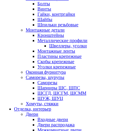
Болты
Винты
Гайки, контргайки
Шайбы
Шпильки резьбовые
Монтажные детали
Кронштейны
Металлические профили
Швеллеры, уголки
Монтажные ленты
Пластины крепежные
Скобы крепежные
Уголки крепежные
Оконная фурнитура
Саморезы, шурупы
Саморезы
Шарниры ШС, ШПС
ШСГД, ШСГМ, ШСММ
ШУЖ, ШУЦ
Хомуты, стяжки
Отделка, интерьер
Двери
Входные двери
Двери распродажа
Межкомнатные двери